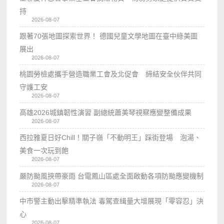
持
2026-08-07
跟著70張地圖探索世界！ 德國兒童文學地圖在臺中綠美圖
展出
2026-08-07
桃園勞檢處攜手營造職業工會及北促會 締結安全伙伴共同
守護工安
2026-08-07
高雄2026城鎮韌性演習 副總統蕭美琴視察應變整備成果
2026-08-07
西拉雅夏日好Chill！關子嶺「不動明王」踩街登場 泡湯、
美食一次玩到飽
2026-08-07
嚴防颱風挾帶豪雨 台電鳳山區處全面啟動各項防颱應變機制
2026-08-07
中市警主動出擊精準執法 毒駕查緝量大增展現「零容忍」決
心
2026-08-07