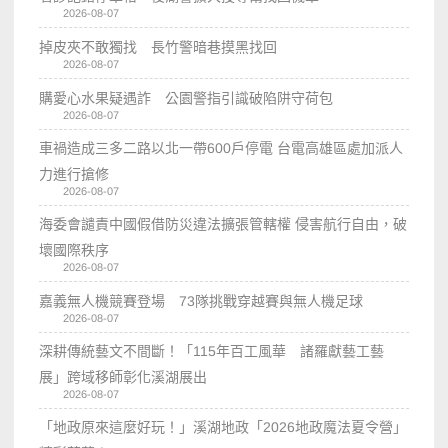
2026-08-07
掉皮夾不敢獨找 長竹警暗巷摸黑找回
2026-08-07
購愛心水果疑遇詐 公園警指引識破陷阱守荷包
2026-08-07
車禍造成三多二路以北一帶600戶停電 台電高雄區處加派人
力進行搶修
2026-08-07
海委會譴責中國假借防災違法擴張管轄權 侵害航行自由，破
壞國際秩序
2026-08-07
嘉義無人機競賽登場 73隊挑戰穿越賽與無人機足球
2026-08-07
深耕傳統藝文不間斷！「115年百工風華 諸羅獻藝工藝
展」跨域移師彰化溪湖展出
2026-08-07
「地政原來這麼好玩！」溪湖地政「2026地政魔法夏令營」