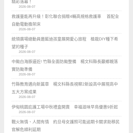
精彩落幕！
2026-08-07
救護量能再升級！彰化聯合捐贈4輛高規格救護車 首配全
自動電動擔架床
2026-08-07
統領廣場總動員邀藍迪孩童展開愛心旅程 植栽DIY種下希
望的種子
2026-08-07
中颱白海豚逼近! 竹縣全面防颱整備 楊文科縣長籲鄉親落
實防颱準備
2026-08-07
竹縣教育邁向新篇章 楊文科縣長視察2新設高中展現高中
五大方案成果
2026-08-07
伊甸桃園庇護工場中秋禮盒開賣 幸福滋味早鳥優惠9折起
2026-08-07
戰火無情、人間有情 約旦母女護照可能逾期卡關求助移民
官解危順利延期