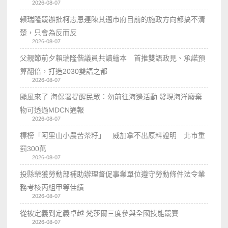
2026-08-07
賴瑞隆競辦批柯志恩連陳其邁市府目前的施政方向都搞不清
楚，只會為反而反
2026-08-07
父親節前夕賴瑞隆偕議員共讀繪本 首推雙語政見、承諾預
算翻倍，打造2030雙語之都
2026-08-07
颱風來了 海保署提醒民眾：勿前往海邊活動 發現海洋廢棄
物可透過MDCN通報
2026-08-07
標榜「阿里山小農苦茶籽」 威加拿不出原料證明 北市重
罰300萬
2026-08-07
投縣榮獲勞動部補助辦理督促事業單位遵守勞動條件法令業
務考核丙組甲等佳績
2026-08-07
從被定義到定義卓越 梵莎爾三度參與全國技能競賽
2026-08-07