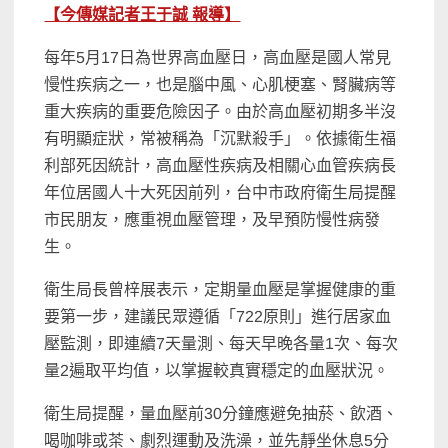
【今傳媒記者王于誠 報導】
每年5月17日為世界高血壓日，高血壓是國人常見
慢性疾病之一，也是腦中風、心肌梗塞、腎臟病等
重大疾病的重要危險因子。由於高血壓初期多半沒
有明顯症狀，常被稱為「沉默殺手」。依據衛生福
利部死因統計，高血壓性疾病及相關心血管疾病長
年位居國人十大死因前列，台中市政府衛生局提醒
市民朋友，應重視血壓管理，及早預防慢性病發
生。
衛生局長曾梓展表示，定期量血壓是掌握健康的重
要第一步，建議民眾遵循「722原則」進行居家血
壓監測，即連續7天量測、每天早晚各量1次、每次
量2遍取平均值，以掌握較真實穩定的血壓狀況。
衛生局提醒，量血壓前30分鐘應避免抽菸、飲酒、
喝咖啡或茶、劇烈運動及洗澡，並先靜坐休息5分