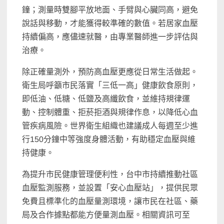
鐘；測量時雙腳平放地面、手臂與心臟同高，避免
說話與移動，才能獲得較準確的數值。若居家血壓
持續偏高，應儘速就醫，由專業醫師進一步評估與
治療。
除正確量測外，預防高血壓更應從日常生活做起。
衛生局呼籲市民落實「三低一高」健康飲食原則，
即低油、低糖、低鹽及高纖飲食，並維持規律運
動、控制體重、拒菸拒酒與規律作息，以降低心血
管疾病風險。世界衛生組織也建議成人每週至少進
行150分鐘中等強度身體活動，有助穩定血壓與維
持健康。
為提升市民健康管理便利性，台中市持續推動社區
血壓監測服務，並設置「安心血壓站」，提供民眾
免費且標準化的血壓量測環境，讓市民在社區、藥
局及合作據點都能方便量測血壓。相關資訊可至