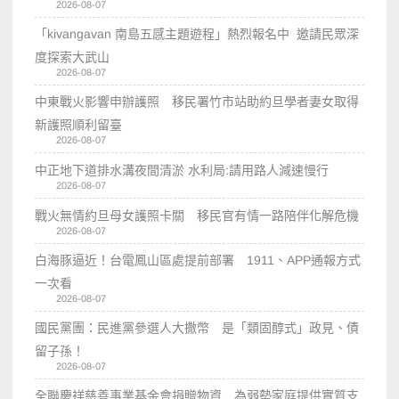
2026-08-07
「kivangavan 南島五感主題遊程」熱烈報名中 邀請民眾深
度探索大武山
2026-08-07
中東戰火影響申辦護照 移民署竹市站助約旦學者妻女取得
新護照順利留臺
2026-08-07
中正地下道排水溝夜間清淤 水利局:請用路人減速慢行
2026-08-07
戰火無情約旦母女護照卡關 移民官有情一路陪伴化解危機
2026-08-07
白海豚逼近！台電鳳山區處提前部署 1911、APP通報方式
一次看
2026-08-07
國民黨團：民進黨參選人大撒幣 是「類固醇式」政見、債
留子孫！
2026-08-07
全聯慶祥慈善事業基金會捐贈物資 為弱勢家庭提供實質支