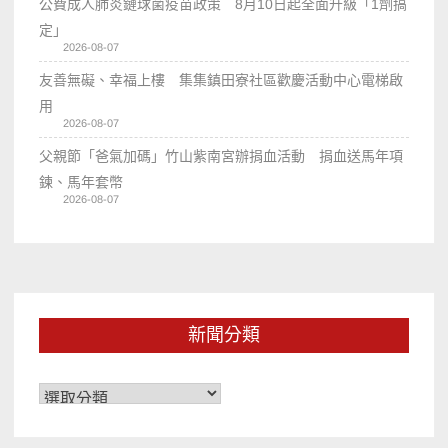
公費成人肺炎鏈球菌疫苗政策 8月10日起全面升級「1劑搞
定」
2026-08-07
友善無礙、幸福上樓 集集鎮田寮社區歡慶活動中心電梯啟
用
2026-08-07
父親節「爸氣加碼」竹山紫南宮辦捐血活動 捐血送馬年項
鍊、馬年套幣
2026-08-07
新聞分類
新
聞