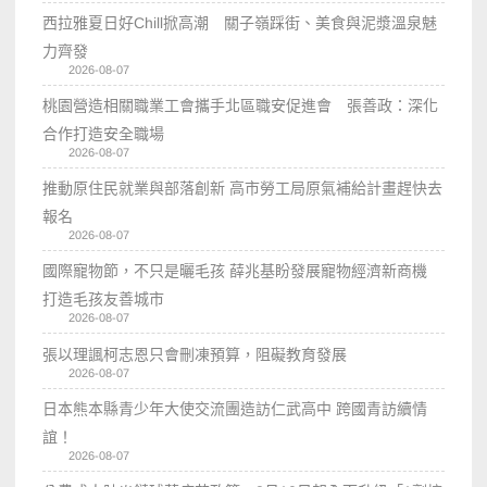
西拉雅夏日好Chill掀高潮 關子嶺踩街、美食與泥漿溫泉魅
力齊發
2026-08-07
桃園營造相關職業工會攜手北區職安促進會 張善政：深化
合作打造安全職場
2026-08-07
推動原住民就業與部落創新 高市勞工局原氣補給計畫趕快去
報名
2026-08-07
國際寵物節，不只是曬毛孩 薛兆基盼發展寵物經濟新商機
打造毛孩友善城市
2026-08-07
張以理諷柯志恩只會刪凍預算，阻礙教育發展
2026-08-07
日本熊本縣青少年大使交流團造訪仁武高中 跨國青訪續情
誼！
2026-08-07