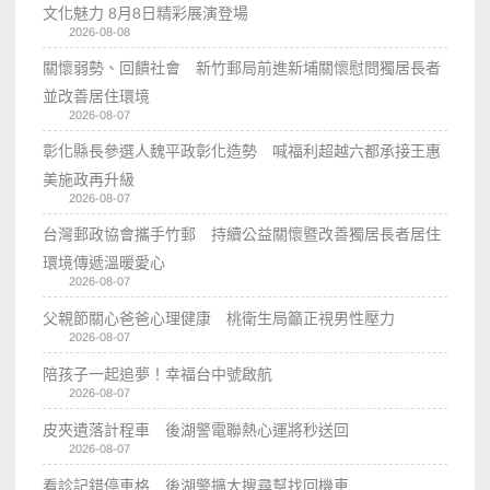
文化魅力 8月8日精彩展演登場
2026-08-08
關懷弱勢、回饋社會 新竹郵局前進新埔關懷慰問獨居長者
並改善居住環境
2026-08-07
彰化縣長參選人魏平政彰化造勢 喊福利超越六都承接王惠
美施政再升級
2026-08-07
台灣郵政協會攜手竹郵 持續公益關懷暨改善獨居長者居住
環境傳遞溫暖愛心
2026-08-07
父親節關心爸爸心理健康 桃衛生局籲正視男性壓力
2026-08-07
陪孩子一起追夢！幸福台中號啟航
2026-08-07
皮夾遺落計程車 後湖警電聯熱心運將秒送回
2026-08-07
看診記錯停車格 後湖警擴大搜尋幫找回機車