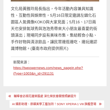
文化局黃雅玲局長指出，今年活動內容兼具知識
性、互動性與娛樂性，5月16日限定邀請左鎮化石
園區人氣偶像KOKO與大家見面；5月16、17日兩
天也安排氣球秀與泡泡秀帶來大小朋友最喜愛的街
頭演出；現場同步設有美味市集，集結輕食小點、
手作好物與清涼飲品，讓民眾邊逛邊吃、邊玩邊認
識博物館。(臺南市政府提供照片)
新聞來源：
https://twpowernews.com/news_pagein.php?
iType=1003&n_id=291131
文
輔導會訪視花蓮榮服處 深化榮民眷關懷照顧提升
章
AI 攝影助理、原礦美學工藝加持！SONY XPERIA 1 VIII 旗艦登場