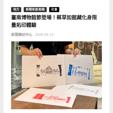
地方
新聞來源:勁報
社會
臺南博物館節登場！蔡草如館藏化身限
量拓印體驗
新聞聯訪中心
2026-05-13