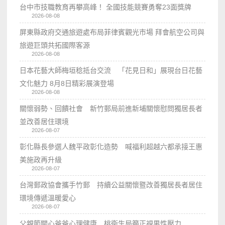
台中市技職教育再攀高峰！ 全國技能競賽勇奪23面獎牌
2026-08-08
屏東縣政府交通旅遊處布局菲律賓觀光市場 拜會航空公司與
旅遊巨頭共拓國際客源
2026-08-08
日本花藝大師梅垣稔抵台交流 「花見日和」展現台日花藝
文化魅力 8月8日精彩展演登場
2026-08-08
關懷弱勢、回饋社會 新竹郵局前進新埔關懷慰問獨居長者
並改善居住環境
2026-08-07
彰化縣長參選人魏平政彰化造勢 喊福利超越六都承接王惠
美施政再升級
2026-08-07
台灣郵政協會攜手竹郵 持續公益關懷暨改善獨居長者居住
環境傳遞溫暖愛心
2026-08-07
父親節關心爸爸心理健康 桃衛生局籲正視男性壓力