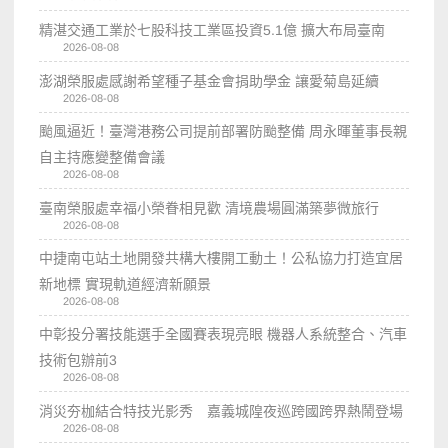
精湛交通工業於七股科技工業區投資5.1億 擴大布局臺南
2026-08-08
澎湖榮服處感謝希望種子基金會捐助學金 讓愛菊島延續
2026-08-08
颱風逼近！臺灣港務公司提前部署防颱整備 周永暉董事長親
自主持應變整備會議
2026-08-08
臺南榮服處幸福小榮眷相見歡 清境農場圓滿築夢微旅行
2026-08-08
中捷南屯站土地開發共構大樓開工動土！公私協力打造宜居
新地標 實現軌道經濟新願景
2026-08-08
中彰投分署技能選手全國賽表現亮眼 機器人系統整合、汽車
技術包辦前3
2026-08-08
消災夯枷結合特技光影秀 嘉義城隍夜巡跨國跨界熱鬧登場
2026-08-08