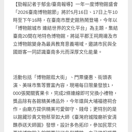
【勁報記者于郁金/臺南報導】一年一度博物館盛會
「2026臺南博物館節」將於5月16日、17日上午10
時至下午16時，在臺南市歷史館熱鬧登場，今年以
「博物館城市 連結世界的文化平台」為主題，集結
臺南20間在地特色博物館，將延平郡王祠周邊及市
立博物館變身為最具教育意義場域，邀請市民與全
國遊客一同認識臺南多元而深厚文化能量。
活動包括「博物館逛大街」、門票優惠、街頭表
演、美味市集等豐富內容，現場每日限量發放1，
000張闖關賓果卡，完成2條連線即可兌換小禮物，
獎品除有各館精美禮品外，今年還與大埔福德祠合
作，由廟方提供精美可愛御守、錢母；更特別的是
以館藏珍貴文物蔡草如大師《臺灣府城隍廟祈安清
醮恭送天師圖》發想，設計多色拓印，參加民眾只