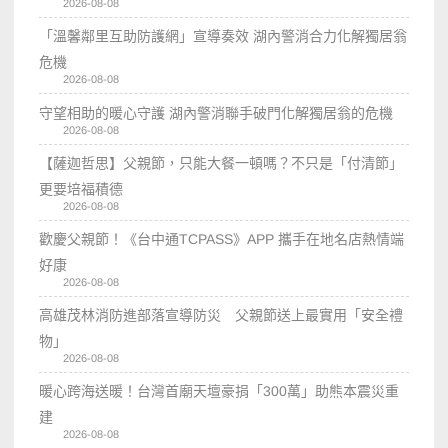
2026-08-08
「溫馨鄰里互助防護網」宣導奏效 湖內警消合力化解獨居翁
危機
2026-08-08
守望相助的暖心守護 湖內警消聯手破門化解獨居翁的危機
2026-08-08
【薩迦哲思】父親節，只能大餐一頓嗎？不只是「付清節」
更要培福積德
2026-08-08
歡慶父親節！《台中通TCPASS》APP 攜手在地名店熱情端
好康
2026-08-08
高雄茂林消防進部落宣導防災 父親節送上最實用「安全禮
物」
2026-08-08
暖心跨海送暖！台灣首廟天壇豪捐「300萬」助熊本震災重
建
2026-08-08