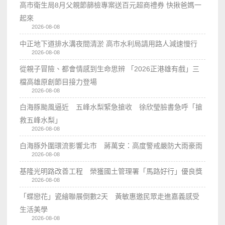
高市衛生局8月父親節篩檢專案送百元超商禮券 快揪爸媽一
起來
2026-08-08
中正地下道排水溝夜間清淤 高市水利局請用路人減速慢行
2026-08-08
從親子冒險、都會情感到生命思辨 「2026正港雄有戲」三
檔高雄原創節目接力登場
2026-08-08
白海豚颱風逼近 五峰水梨緊急搶收 徐欣瑩臉書急呼「搶
救五峰水梨」
2026-08-08
白海豚外圍環流影響北市 蔣萬安：高度警戒嚴防大雨豪雨
2026-08-08
基隆光明路改善工程 榮獲國土管理署「馬路好行」優良獎
2026-08-08
「蝶戀花」瓷繪聯展倒數2天 黃敏惠邀民眾走進嘉義感受
生活美學
2026-08-08