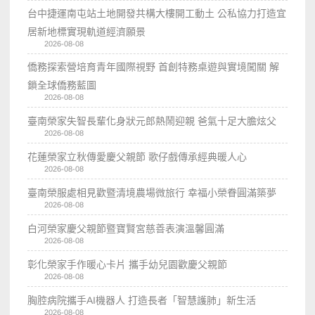
台中捷運南屯站土地開發共構大樓開工動土 公私協力打造宜
居新地標實現軌道經濟願景
2026-08-08
僑務探索營培育青年國際視野 首創特務桌遊與實境闖關 解
鎖全球僑務藍圖
2026-08-08
臺南榮家失智長輩化身狀元郎熱鬧迎親 爸氣十足大膽炫父
2026-08-08
花蓮榮家立秋傳愛慶父親節 歌仔戲傳承經典暖人心
2026-08-08
臺南榮服處相見歡暨清境農場微旅行 幸福小榮眷圓滿築夢
2026-08-08
白河榮家慶父親節暨寶賢宮慈善表演溫馨圓滿
2026-08-08
彰化榮家手作暖心卡片 攜手幼兒園歡慶父親節
2026-08-08
胸腔病院攜手AI機器人 打造長者「智慧護肺」新生活
2026-08-08