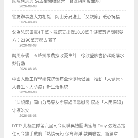
助陣柯志恩 洪孟楷開嗆綠營「食安與防疫無能」
2026-08-08
警友辦事處大力相挺！岡山分局送上「父親節」暖心祝福
2026-08-08
父為兒選舉籌4千萬、競選支出僅1810萬？游淑慧追問鄭朝
方：2190萬差額去哪了
2026-08-08
颱風來襲 五峰鄉果農搶收憂生計 徐欣瑩臉書發起認購水
梨行動
2026-08-08
中國人體工程學研究院發布全球健康倡議 推動「大健康、
大養生、大防疫」新生活系統
2026-08-08
「父親節」岡山分局警友辦事處溫馨慰勞 感謝「人民保姆」
守護治安
2026-08-08
IYFR 北極星隊第六屆司令就職典禮圓滿落幕 Tony 張煌基接
任司令攜手啟航「熱情玩船 保育海洋 歡樂聯誼」新篇章