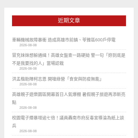
近期文章
車輛機械故障暴衝 造成高雄市前鎮、苓雅區600戶停電
2026-08-08
冒充妹妹想躲通緝！高雄女盤查一路硬拗 警一句「妳到底是
不是我要找的人」當場認栽
2026-08-08
洪孟楷助陣柯志恩 開嗆綠營「食安與防疫無能」
2026-08-08
高雄親子遊樂園區開幕首日人氣爆棚 暑假親子旅遊再添新亮
點
2026-08-08
校園電子煙暴增逾七倍！議員轟南市府反毒宣導淪為紙上談
兵
2026-08-08