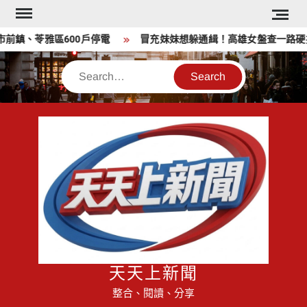
Skip
to
鎮、苓雅區600戶停電
冒充妹妹想躲通緝！高雄女盤查一路硬拗 
content
Search
天天上新聞
整合、閱讀、分享