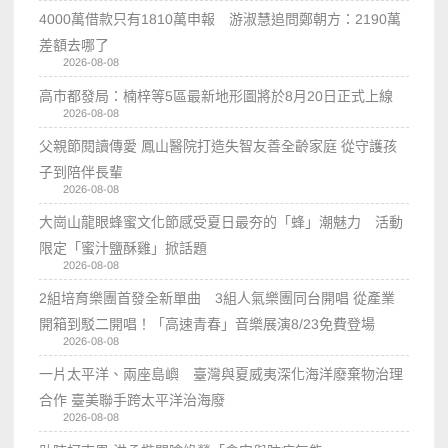
4000萬借款只有1810萬申報 游淑慧追問鄭朝方：2190萬
差額去哪了
2026-08-08
高市都發局：楠梓等5區最新地形圖將於8月20日正式上線
2026-08-08
父親節閱讀傳愛 鳳山醫院打造失智友善全齡家庭 從守護孩
子到陪伴長輩
2026-08-08
大崗山龍眼蜂蜜文化節感受夏日最夯的「蜂」潮魅力 活動
限定「蜜汁鹽酥雞」掀話題
2026-08-08
2組培育樂團首發全新單曲 3組人氣樂團同台開唱 從產業
開箱到駁二開唱！「高速青春」音樂展演8/23免費登場
2026-08-08
一片太平洋、兩座島嶼 臺灣與夏威夷深化海洋廢棄物治理
合作 臺美聯手跨太平洋治海廢
2026-08-08