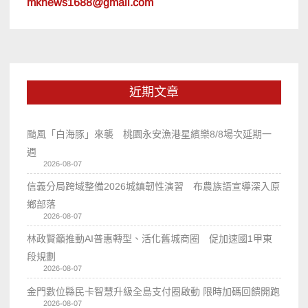
mknews1688@gmail.com
近期文章
颱風「白海豚」來襲 桃園永安漁港星繽樂8/8場次延期一
週
2026-08-07
信義分局跨域整備2026城鎮韌性演習 布農族語宣導深入原
鄉部落
2026-08-07
林政賢籲推動AI普惠轉型、活化舊城商圈 促加速國1甲東
段規劃
2026-08-07
金門數位縣民卡智慧升級全島支付圈啟動 限時加碼回饋開跑
2026-08-07