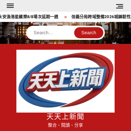
Skip
to
港星繽樂8/8場次延期一週
信義分局跨域整備2026城鎮韌性演
content
Search
天天上新聞
整合、閱讀、分享