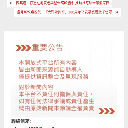
文
陳其邁：打造在地安老與整合照顧體系 推動社宅結合銀髮家園
章
盧秀燕親臨祝賀 「大雅永興宮」180周年平安福宴湧數千信眾
導
覽
聯絡信箱: