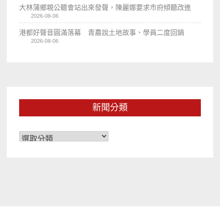
大林蒲鄉親公聽會站出來發聲，陳麗娜要求市府傾聽改進
2026-08-06
港都好聲音圓滿落幕 青農說土地故事、學員二度回鍋
2026-08-06
新聞分類
新
聞
分
類