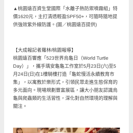
▲桃園遠百資生堂國際「水離子熱防禦噴霧組」特
價1620元，主打清透輕盈SPF50+，可隨時隨地提
供強效紫外線防護。(圖／桃園遠百提供)
【大成報記者羅林/桃園報導】
桃園遠百響應「523世界烏龜日（World Turtle
Day）」，攜手瑀安龜龜工作室於5月23日(六)至5
月24日(日)在1樓騎樓打造「龜蛇慢活永續教育市
集」，以寓教於樂形式，引領民眾走進生態保育的
多元面向。現場規劃豐富展區，讓大小朋友認識烏
龜與爬蟲類的生活習性，深化對自然環境的理解與
關注。