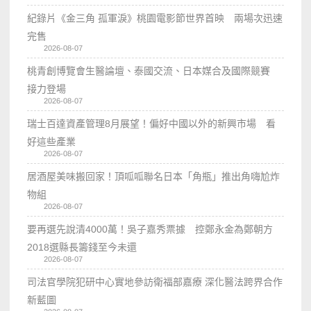
紀錄片《金三角 孤軍淚》桃園電影節世界首映 兩場次迅速
完售
2026-08-07
桃青創博覽會生醫論壇、泰國交流、日本媒合及國際競賽
接力登場
2026-08-07
瑞士百達資產管理8月展望！偏好中國以外的新興市場 看
好這些產業
2026-08-07
居酒屋美味搬回家！頂呱呱聯名日本「角瓶」推出角嗨尬炸
物組
2026-08-07
要再選先說清4000萬！吳子嘉秀票據 控鄭永金為鄭朝方
2018選縣長籌錢至今未還
2026-08-07
司法官學院犯研中心實地參訪衛福部嘉療 深化醫法跨界合作
新藍圖