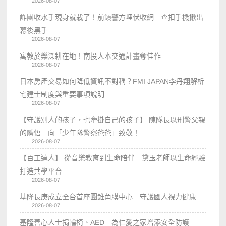
2026-08-07
詐團收水手現身就栽了！前鎮警方埋伏收網 查扣手機揪出
幕後黑手
2026-08-07
寓教於樂深耕在地！南投人本交通計畫奪佳作
2026-08-07
日本房產交易如何降低資訊不對稱？FMI JAPAN李丹翔解析
宅建士制度與重要事項說明
2026-08-07
【守護別人的孩子，也牽掛自己的孩子】 陳隊長以刑警父親
的體悟 向「少年隊警察爸爸」致敬！
2026-08-07
【百工達人】 從音樂教育到生命陪伴 黛玉老師以生命經驗
打造共學平台
2026-08-07
基隆長庚成立全台首座圓錐角膜中心 守護國人視力健康
2026-08-07
基隆善心人士捐輪椅、AED 為仁愛之家增添安全防護