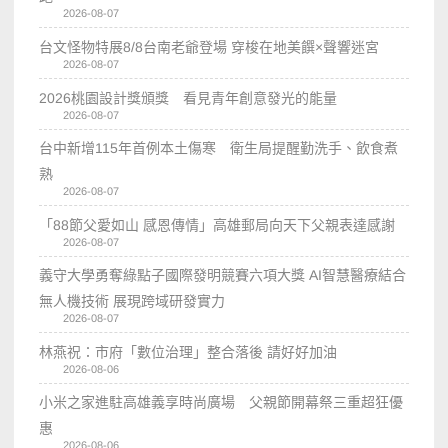
2026-08-07
台文怪物特展8/8台南老爺登場 穿梭在地美饌×聲響迷宮
2026-08-07
2026桃園設計獎頒獎 看見青年創意發光的能量
2026-08-07
台中新增115年首例本土傷寒 衛生局提醒勤洗手、飲食煮
熟
2026-08-07
「88節父愛如山 感恩傳情」高雄郵局向天下父親表達感謝
2026-08-07
義守大學勇奪綠點子國際發明競賽六項大獎 AI智慧醫療結合
無人機技術 展現跨域研發實力
2026-08-07
林燕祝：市府「數位治理」整合落後 請好好加油
2026-08-06
小米之家進駐高雄義享時尚廣場 父親節開幕祭三重超狂優
惠
2026-08-06