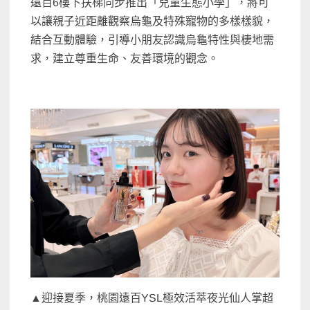
遠百6樓下扶梯同步推出「兒童生態小學」，將可
以讓親子近距離觀察烏龜及特殊寵物的多樣樣貌，
結合互動體驗，引導小朋友認識烏龜特性與棲地需
求，建立尊重生命、友善環境的觀念。
▲迎接夏季，桃園遠百YSL極效活萃夜光仙人掌超