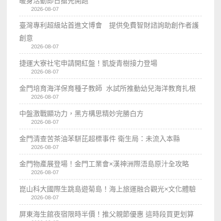
暖身活動即日搶先開跑
2026-08-07
臺灣專利超級站首進文博會 提供免費智財諮詢助創作者護
創意
2026-08-07
捷運大寮社宅申請開紅盤！凱旋青樹接力登場
2026-08-07
金門培育海洋保育種子教師 水試所推動幼兒海洋教育扎根
2026-08-07
中盤激戰顯功力，黑方構思精妙完勝白方
2026-08-07
金門清查苦茶油苯駢芘超標事件 衛生局：未流入本縣
2026-08-07
金門物產展登場！金門工業會×漢神洲際浯島原汁全攻略
2026-08-07
崑山科大國際生跳島遊菊島！海上旅運融合觀光×文化體驗
2026-08-07
屏東海生館夜宿限時半價！推父親節優惠 這時段買更划算