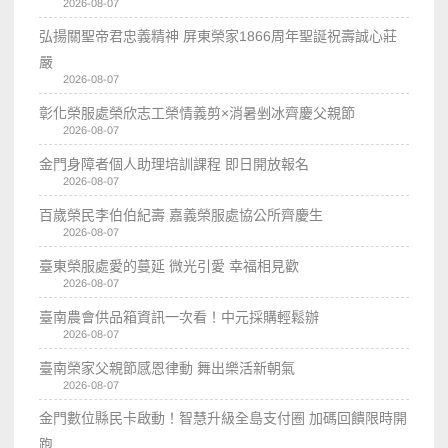
2026-08-07
弘揚關聖帝君忠義精神 屏東榮家1866周年聖誕祝壽誠心莊
嚴
2026-08-07
彰化榮服處榮欣志工榮情義剪×消暑剉冰齊慶父親節
2026-08-07
金門身障者個人助理培訓課程 即日開放報名
2026-08-07
百歲榮民李伯伯紀壽 嘉義榮服處協公所齊慶生
2026-08-07
臺東榮服處愛的蔓延 微光引愛 幸福相見歡
2026-08-07
臺南農會供品箱資訊一次看！中元採購輕鬆辦
2026-08-07
臺南榮家父親節感恩律動 舞出樂活新朝氣
2026-08-07
金門數位縣民卡啟動！智慧升級全島支付圈 加碼回饋限時開
跑