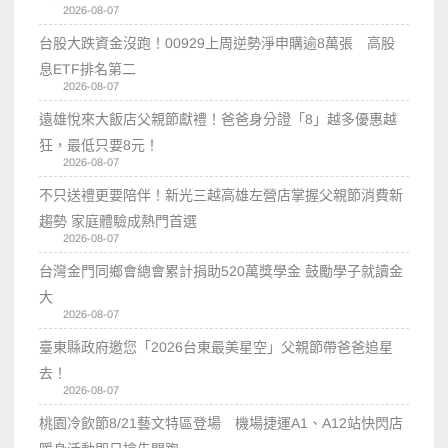
2026-08-07
台股大跌資金沒跑！00929上周逆勢淨申購逾8萬張 高股
息ETF排名第二
2026-08-07
遠雄悅來大飯店父親節獻禮！爸爸身分證「8」越多優惠越
狂，最低只要8元！
2026-08-07
不只送禮更要陪伴！新光三越高雄左營店掌握父親節消費新
趨勢 家庭體驗成熱門首選
2026-08-07
台灣金門同鄉會總會累計捐助520萬獎學金 鼓勵學子就讀金
大
2026-08-07
臺東縣政府邀您「2026台東最美星空」父親節帶爸爸追星
去！
2026-08-07
桃園冷飲節8/21藝文特區登場 機場捷運A1、A12站快閃店