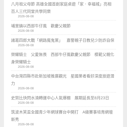
八月祖父母節 高雄全國首創家庭桌遊「家．幸福城」亮相
百人三代同堂共學同樂
2026-08-08
埔里鎮以西部牛仔風 歡慶父親節
2026-08-08
諸葛四郎大戰「網路魔鬼黨」 嘉警親子日教兒少防詐自保
2026-08-08
榮耀騎士 父愛無畏 西部牛仔風歡慶父親節 模範父親化
身榮耀騎士
2026-08-08
中台灣四縣市赴新加坡推廣觀光 星國業者看好深度旅遊潛
力
2026-08-08
史努比快閃水湳轉運中心人氣爆棚 展期延長至8月23日
2026-08-08
筑波木笑盃全國青少年網球賽台中開打 A級賽事培育網壇
新秀
2026-08-08