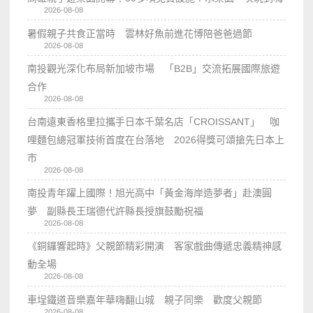
2026-08-08
暑假親子共食正當時 雲林好魚前進花博陪爸爸過節
2026-08-08
南投觀光深化布局新加坡市場 「B2B」交流拓展國際旅遊
合作
2026-08-08
台南遠東香格里拉攜手日本千葉名店「CROISSANT」 咖
哩麵包總冠軍技術首度在台落地 2026得獎可頌搶先日本上
市
2026-08-08
南投青年躍上國際！旭光高中「黃金海岸造夢者」赴澳圓
夢 副縣長王瑞德代許縣長授旗鼓勵祝福
2026-08-08
《銅鑼響起時》父親節精彩開演 客家戲曲傳遞忠義精神感
動全場
2026-08-08
車埕鐵道音樂嘉年華嗨翻山城 親子同樂 歡度父親節
2026-08-08