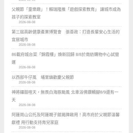
父親節「童樂趣」！賴瑞隆推「遊戲探索教育」 讓城市成為
孩子的探索教室
2026-08-08
第三屆高齡健康產業博覽會 張善政：打造長輩安心生活的
宜居城市
2026-08-08
86載府城台菜「錦霞樓」煥新回歸 8/8於南紡購物中心試營
運
2026-08-08
以西部牛仔風 埔里鎮歡慶父親節
2026-08-08
神將鑼鼓喧天，無畏白海豚颱風 北車浴佛鑽轎腳8/9還有一
天
2026-08-08
阿蓮崗山公托及阿蓮親子館揭牌啟用！高市府於父親節溫馨
獻禮 用行動支持育兒家庭
2026-08-08