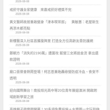
2026-08-08
戒菸守護全家健康 來嘉戒菸好禮獎不完
2026-08-08
黃文醫師故居重啟變身「津本喫茶部」 黃敏惠：老屋新生
再添木都亮點
2026-08-08
新樓醫深入社區首攜復興里 打造全方位高齡友善防護網
2026-08-08
鄭朝方「消失的2190萬」遭圍攻 藍營三女將追金流 拿出還
款證明
2026-08-08
廟口音樂會熱鬧登場！柯志恩重砲轟綠營防疫冷血、食安不
透明
2026-08-08
迎向國際舞台！南投旭光高中等20位青年展翅澳洲 開啟跨
域創新學習之旅
2026-08-08
高雄親子遊樂園開幕！30多項免費設施＋水樂園一次玩到嗨