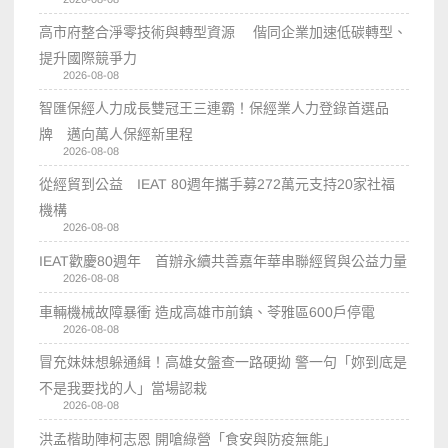
高市府整合淨零技術與轉型資源 偕同企業加速低碳轉型、
提升國際競爭力
2026-08-08
智匯保經人力成長雙冠王三連霸！保經業人力登錄首選品
牌 邁向萬人保經新里程
2026-08-08
從經貿到公益 IEAT 80週年攜手募272萬元支持20家社福
機構
2026-08-08
IEAT歡慶80週年 首辦永續共善嘉年華串聯經貿與公益力量
2026-08-08
車輛機械故障暴衝 造成高雄市前鎮、苓雅區600戶停電
2026-08-08
冒充妹妹想躲通緝！高雄女盤查一路硬拗 警一句「妳到底是
不是我要找的人」當場認栽
2026-08-08
洪孟楷助陣柯志恩 開嗆綠營「食安與防疫無能」