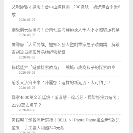
父親節徵才送暖！台中山線釋逾1,200職缺 初步媒合率近6
成
2026-08-08
銅板價玩翻濱海！台南七股海鮮節湧入千人下水體驗漁村樂
2026-08-08
屏縣府「大師開講」邀知名藝人暨創業家詹子晴開講 解鎖
青創流量變現與品牌經營關鍵
2026-08-08
賴瑞隆推「遊戲探索教育」 讓城市成為孩子的探索教室
2026-08-08
菊系又涉貪出事？陳麗娜：這樣的新潮流，太可怕了！
2026-08-08
鄭家4000萬金流延燒！游淑慧、徐巧芯、楊智妤接力追問：
2190萬去哪了？
2026-08-08
暑假親子聚餐添新選擇！BELLINI Pasta Pasta推全新5款兒
童餐 手工義大利麵240元起
2026-08-08