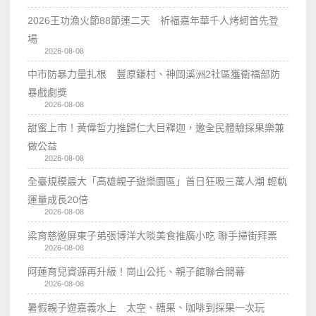
2026王功漁火節88節連二天 祈福嘉年華千人烤蚵首先登
場
2026-08-08
中市防暴力量扎根 豐原鎌村、神岡溪洲2社區獲衛福部防
暴戲劇獎
2026-08-08
甜蜜上市！黃偉哲力推歸仁大目釋迦，邀全民體驗採果樂兼
做公益
2026-08-08
全臺規模最大「高雄親子遊樂園區」首日狂吸三萬人潮 輕軌
運量成長20倍
2026-08-08
梁育慈邀屏東子弟張博洋大啖美食推廣小吃 聯手掃街拜票
2026-08-08
阿蓮育兒資源再升級！崗山公托、親子館聯合開幕
2026-08-08
暑假親子遊嘉義水上 太空、糖果、咖啡到採果一次玩