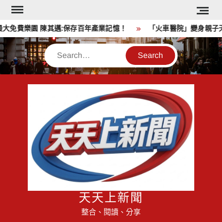
Skip
to
免費樂園 陳其邁:保存百年產業記憶！
「火車醫院」變身親子天
content
Search
天天上新聞
整合、閱讀、分享