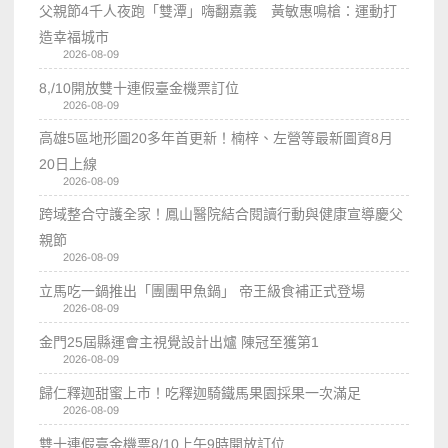
父親節4千人夜跑「雙潭」嗨翻嘉義 黃敏惠鳴槍：運動打
造幸福城市
2026-08-09
8,/10開放雙十連假臺金機票訂位
2026-08-09
高雄5區地形圖20多年首更新！楠梓、左營等最新圖資8月
20日上線
2026-08-09
跨域整合守護全家！鳳山醫院結合閱讀行動與健康宣導慶父
親節
2026-08-09
立馬吃一鍋推出「團團甲魚鍋」 帝王級食補正式登場
2026-08-09
金門25屆縣運會主視覺設計出爐 陳冠至獲第1
2026-08-09
歸仁釋迦甜蜜上市！吃釋迦騎鐵馬果園採果一次滿足
2026-08-09
雙十連假臺金機票8/10上午9時開放訂位