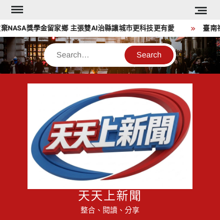
Skip
to
NASA獎學金留家鄉 主張雙AI治縣讓城市更科技更有愛
臺南社
content
Search
天天上新聞
整合、閱讀、分享