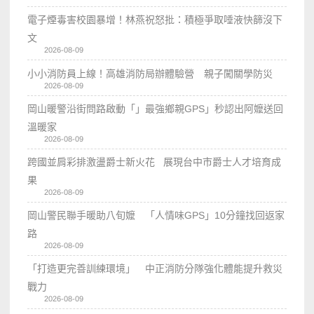
電子煙毒害校園暴增！林燕祝怒批：積極爭取唾液快篩沒下
文
2026-08-09
小小消防員上線！高雄消防局辦體驗營 親子闖關學防災
2026-08-09
岡山暖警沿街問路啟動「」最強鄉親GPS」秒認出阿嬤送回
溫暖家
2026-08-09
跨國並肩彩排激盪爵士新火花 展現台中市爵士人才培育成
果
2026-08-09
岡山警民聯手暖助八旬嬤 「人情味GPS」10分鐘找回返家
路
2026-08-09
「打造更完善訓練環境」 中正消防分隊強化體能提升救災
戰力
2026-08-09