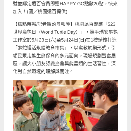
號並綁定遠百會員即贈HAPPY GO點數20點，快來
加入！(圖／桃園遠百提供)
【焦點時報/記者羅蔚舟報導】桃園遠百響應「523
世界烏龜日（World Turtle Day）」，攜手瑀安龜龜
工作室於5月23日(六)至5月24日(日)在1樓騎樓打造
「龜蛇慢活永續教育市集」，以寓教於樂形式，引
領民眾走進生態保育的多元面向。現場規劃豐富展
區，讓大小朋友認識烏龜與爬蟲類的生活習性，深
化對自然環境的理解與關注。