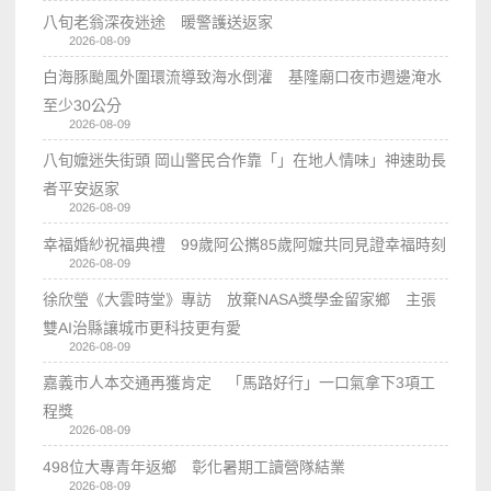
八旬老翁深夜迷途 暖警護送返家
2026-08-09
白海豚颱風外圍環流導致海水倒灌 基隆廟口夜市週邊淹水
至少30公分
2026-08-09
八旬嬤迷失街頭 岡山警民合作靠「」在地人情味」神速助長
者平安返家
2026-08-09
幸福婚紗祝福典禮 99歲阿公𢹂85歲阿嬤共同見證幸福時刻
2026-08-09
徐欣瑩《大雲時堂》專訪 放棄NASA獎學金留家鄉 主張
雙AI治縣讓城市更科技更有愛
2026-08-09
嘉義市人本交通再獲肯定 「馬路好行」一口氣拿下3項工
程獎
2026-08-09
498位大專青年返鄉 彰化暑期工讀營隊結業
2026-08-09