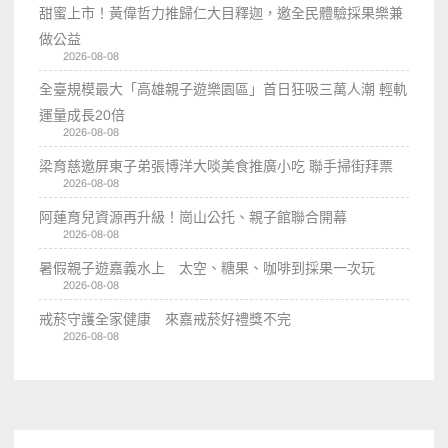
甜蜜上市！黃偉哲力推歸仁大目釋迦，邀全民體驗採果樂兼
做公益
2026-08-08
全臺規模最大「高雄親子遊樂園區」首日狂吸三萬人潮 輕軌
運量成長20倍
2026-08-08
梁育慈邀屏東子弟張博洋大啖美食推廣小吃 聯手掃街拜票
2026-08-08
阿蓮育兒資源再升級！崗山公托、親子館聯合開幕
2026-08-08
暑假親子遊嘉義水上 太空、糖果、咖啡到採果一次玩
2026-08-08
戒菸守護全家健康 來嘉戒菸好禮獎不完
2026-08-08