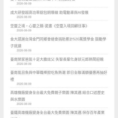
2026-08-09
成大研發超高功率鋁包銅導線 助電動車與AI發展
2026-08-09
空靈之境，心靈之鏡-瓷畫《空𩆜入境回顧往事》
2026-08-09
金大感謝台灣金門同鄉會總會捐助累計520萬獎學金 鼓勵學
子就讀
2026-08-09
臺南榮家爸氣十足大膽炫父 失智長輩化身狀元郎熱鬧迎親
2026-08-09
臺南虱目魚與中華職棒掀吃魚熱潮 即日全聯滿額優惠再抽好
禮
2026-08-09
高雄機廠變身全台最大免費親子樂園 陳其邁:結合口述歷史
與水樂園
2026-08-09
臺鐵高雄機廠變身全台最大免費樂園 陳其邁:保存百年產業