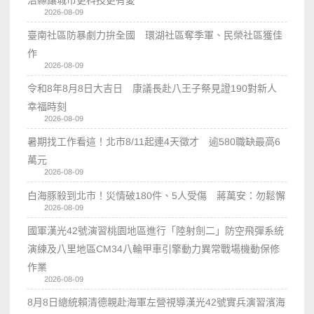
2026-08-09
臺南社區防暴劇力拚全國 環湖社區奪季軍、民榮社區獲佳
作
2026-08-09
令和8年8月8日大吉日 康議長赴八王子祭見證190對新人
幸福時刻
2026-08-09
暑期找工作看這！北市8/11起連4天徵才 逾580職缺最高6
萬元
2026-08-09
白海豚殺到北市！災情破180件、5人受傷 蔣萬安：勿鬆懈
2026-08-09
國軍漢光42號演習桃園地區進行「陸射劍二」防空飛彈系統
演練及八里地區CM34八輪甲車引擎動力異常戰場機動保修
作業
2026-08-09
8月8日總統賴清德親赴海軍左營視導漢光42號實兵演習濱海