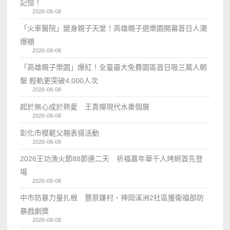
記憶！
2026-08-08
「火車醫院」變身親子天堂！高雄親子遊樂園開幕首日人潮
爆棚
2026-08-08
「高雄親子樂園」爆紅！全臺最大免費園區首日吸三萬人朝
聖 輕軌更突破4,000人次
2026-08-08
起於無心成於熱愛 王貴嬋現代水墨個展
2026-08-08
彰化市模範父親表揚活動
2026-08-08
2026王功漁火節88節連二天 祈福嘉年華千人烤蚵首先登
場
2026-08-08
中市防暴力量扎根 豐原鎌村、神岡溪洲2社區獲衛福部防
暴戲劇獎
2026-08-08