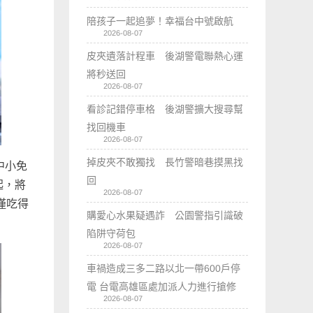
陪孩子一起追夢！幸福台中號啟航
2026-08-07
皮夾遺落計程車 後湖警電聯熱心運
將秒送回
2026-08-07
看診記錯停車格 後湖警擴大搜尋幫
找回機車
2026-08-07
掉皮夾不敢獨找 長竹警暗巷摸黑找
中小免
回
起，將
2026-08-07
僅吃得
購愛心水果疑遇詐 公園警指引識破
陷阱守荷包
2026-08-07
車禍造成三多二路以北一帶600戶停
電 台電高雄區處加派人力進行搶修
2026-08-07