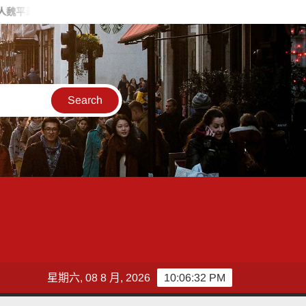
造勢 喊福利超越六都承接王惠美施政再升級
台灣郵政協會攜手竹
星期六, 08 8 月, 2026
10:06:34 PM