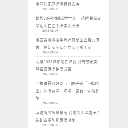
為弱勢家庭提供實質支持
2026-08-07
跟著70張地圖探索世界！ 德國兒童文
學地圖在臺中綠美圖展出
2026-08-07
桃園勞檢處攜手營造職業工會及北促
會 締結安全伙伴共同守護工安
2026-08-07
高雄2026城鎮韌性演習 副總統蕭美
琴視察應變整備成果
2026-08-07
西拉雅夏日好Chill！關子嶺「不動明
王」踩街登場 泡湯、美食一次玩到
飽
2026-08-07
嚴防颱風挾帶豪雨 台電鳳山區處全面
啟動各項防颱應變機制
2026-08-07