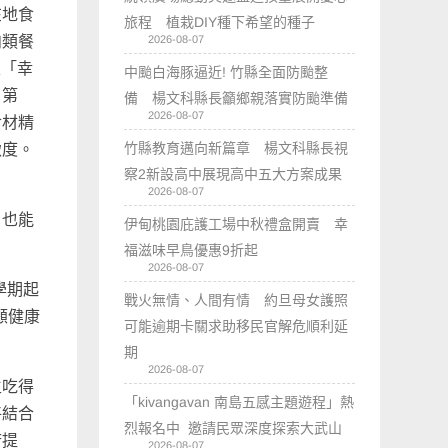
在地食
旅程 植栽DIY種下希望的種子
2026-08-07
肉類餐
次「幸
中颱白海豚逼近! 竹縣全面防颱整
；第
備 楊文科縣長籲鄉親落實防颱準備
2026-08-07
食材精
竹縣教育邁向新篇章 楊文科縣長視
緻度。
察2新設高中展現高中五大方案成果
2026-08-07
，也能
伊甸桃園庇護工場中秋禮盒開賣 幸
福滋味早鳥優惠9折起
2026-08-07
學期起
戰火無情、人間有情 約旦母女護照
顧健康
可能逾期卡關求助移民官解危順利延
期
2026-08-07
生吃得
「kivangavan 南島五感主題遊程」熱
將結合
烈報名中 邀請民眾深度探索大武山
府提
2026-08-07