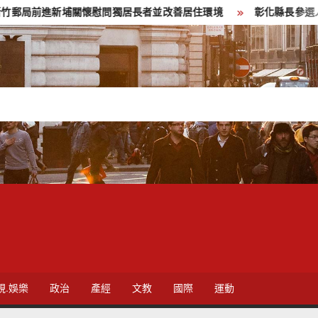
埔關懷慰問獨居長者並改善居住環境
彰化縣長參選人魏平政彰化
視.娛樂
政治
產經
文教
國際
運動