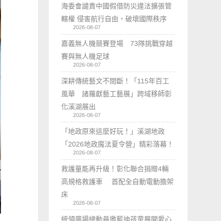
海委會譴責中國假借防災違法擴張管
轄權 侵害航行自由，破壞國際秩序
2026-08-07
嘉義無人機競賽登場 73隊挑戰穿越
賽與無人機足球
2026-08-07
深耕傳統藝文不間斷！「115年百工
風華 諸羅獻藝工藝展」跨域移師彰
化溪湖展出
2026-08-07
「地政原來這麼好玩！」溪湖地政
「2026地政魔法夏令營」精彩落幕！
2026-08-07
救護量能再升級！彰化聯合捐贈4輛
高規格救護車 首配全自動電動擔架
床
2026-08-07
統領廣場總動員邀藍迪孩童展開愛心