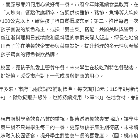
」，而應思考如何用心做好每一餐。市府今年除延續食農教育、
加「大塊肉」餐點供應頻率，每週供應雞排、豬排、魚排等大塊
至100公克以上，確保孩子蛋白質攝取充足；第二、推出每週一
等孩子喜愛的菜色為主，或採「雙主菜」搭配，兼顧美味與營養
質感江浙料理與日式精緻和風料理的尊爵天際大飯店、擅長在地
的川門子等在地餐飲企業參與菜單設計，提升料理的多元性與精
讓孩子驚喜的特色餐飲品牌。
入校園，讓孩子能愛上營養午餐。未來學生在校吃到特色餐點後
美好記憶，感受市府對下一代成長與健康的用心。
年多來，市府已兩度調整補助標準，每次調升3元；115年9月新
A+」。除軟硬體升級外，也將持續採用「3章1Q」在地食材，兼
展現市府對學童飲食品質的重視，期待透過餐飲專業協助，讓學
營養午餐不只是學生每日的一餐，更應讓孩子產生期待感，未來
風味融入校園餐食，提升學生對營養午餐的喜愛度。（圖：桃市