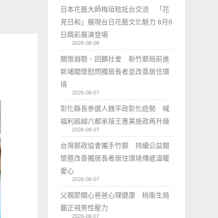
日本花藝大師梅垣稔抵台交流 「花
見日和」展現台日花藝文化魅力 8月8
日精彩展演登場
2026-08-08
關懷弱勢、回饋社會 新竹郵局前進
新埔關懷慰問獨居長者並改善居住環
境
2026-08-07
彰化縣長參選人魏平政彰化造勢 喊
福利超越六都承接王惠美施政再升級
2026-08-07
台灣郵政協會攜手竹郵 持續公益關
懷暨改善獨居長者居住環境傳遞溫暖
愛心
2026-08-07
父親節關心爸爸心理健康 桃衛生局
籲正視男性壓力
2026-08-07