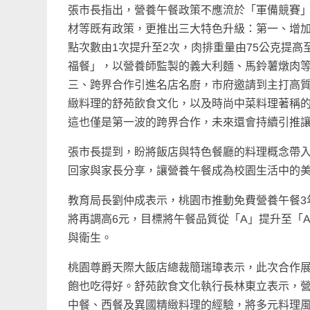
張市長指出，營養午餐政策不應流於「軍備競賽
材等既有政策，更推出三大特色升級：第一、增
點次數由1次提升至2次，肉排重量由75公克提高
福餐」，以營養師監製的義大利麵、馬鈴薯燉肉
三、跨界合作引進名店名廚，市府邀請到主打高
緻料理的舒苑飲食文化，以及時尚中菜料理著稱
這也僅是第一波的跨界合作，未來還會持續引推
張市長提到，盼將飯店與特色餐廳的料理概念帶
回家與家長分享，讓營養午餐成為校園生活中的
教育局長劉仲成表示，桃園市推動免費營養午餐3
將再調高6元，目標將午餐品質從「A」提升至「
與衛生。
桃園尊爵天際大飯店總裁簡瑞璋表示，此次合作
飽也吃得好。舒苑飲食文化執行長林東立表示，
中餐、西餐及異國精緻料理的經驗，將多元料理