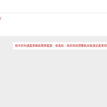
/
桃市府布建產業園區開發藍圖 張善政：政府與民間雙軌並進滿足產業用