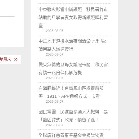
中東戰火影響申辦護照 移民署竹市
站助約旦學者妻女取得新護照順利留
臺
2026-08-07
中正地下道排水溝夜間清淤 水利局:
請用路人減速慢行
2026-08-07
地需求
戰火無情約旦母女護照卡關 移民官
有情一路陪伴化解危機
2026-08-07
白海豚逼近！台電鳳山區處提前部
署 1911、APP通報方式一次看
2026-08-07
國民黨團：民進黨參選人大撒幣 是
「類固醇式」政見、債留子孫！
2026-08-07
全聯慶祥慈善事業基金會捐贈物資