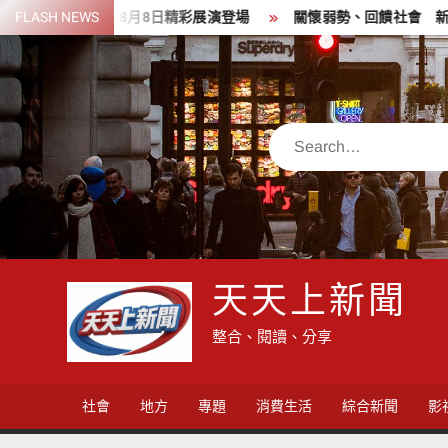
Skip
力 8月8日精彩展演登場
FLASH NEWS
關懷弱勢、回饋社會 新竹郵局前進新
to
content
Search
天天上新聞
整合、閱讀、分享
社會
地方
專題
消費生活
綜合新聞
影