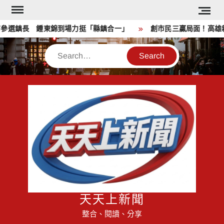
Skip
to
選鎮長 鍾東錦到場力挺「縣鎮合一」
創市民三贏局面！高雄親子
content
Search
天天上新聞
整合、閱讀、分享