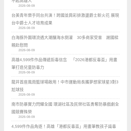
不起高雄人
2026-08-09
台美青年樂手同台共演！跨國並肩彩排激盪爵士新火花 展現
台中爵士人才培育成果
2026-08-09
白海豚外圍環流遇大潮釀海水倒灌 30多商家受害 謝國樑
親赴慰問
2026-08-09
高雄4,599件作品傳遞拒毒信念 「2026港都反毒盃」用畫
筆打造兒童防毒力
2026-08-09
龍井首座風雨籃球場啟用！中市運動局長攜夢想家球星3對3
尬球技
2026-08-09
南市防暴實力閃耀全國 環湖社區及民榮社區勇奪防暴戲劇全
國競賽殊榮
2026-08-09
4,599件作品角逐！高雄「港都反毒盃」用畫筆教孩子識毒