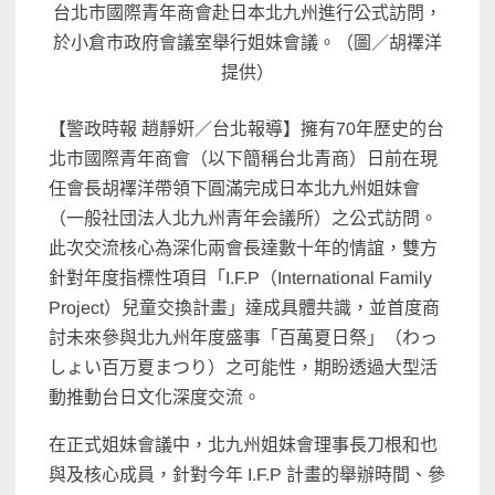
台北市國際青年商會赴日本北九州進行公式訪問，
於小倉市政府會議室舉行姐妹會議。（圖／胡襗洋
提供）
【警政時報 趙靜姸／台北報導】擁有70年歷史的台
北市國際青年商會（以下簡稱台北青商）日前在現
任會長胡襗洋帶領下圓滿完成日本北九州姐妹會
（一般社団法人北九州青年会議所）之公式訪問。
此次交流核心為深化兩會長達數十年的情誼，雙方
針對年度指標性項目「I.F.P（International Family
Project）兒童交換計畫」達成具體共識，並首度商
討未來參與北九州年度盛事「百萬夏日祭」（わっ
しょい百万夏まつり）之可能性，期盼透過大型活
動推動台日文化深度交流。
在正式姐妹會議中，北九州姐妹會理事長刀根和也
與及核心成員，針對今年 I.F.P 計畫的舉辦時間、參