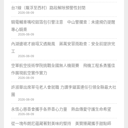
台7線（羅浮至西村）路段解除預警性封閉
2026-08-09
騎電輔車嘴咬鋁箔包引警注意 中山警攔查：未違規仍提醒
專心騎乘
2026-08-09
內湖邊坡才崩塌又遇颱風 蔣萬安冒雨勘查：安全前提拚完
工
2026-08-09
空軍航空技術學院挑戰全國無人機競賽 飛機工程系勇獲佳
作展現航空實作實力
2026-08-09
許淑華出席草屯老人會就職 力讚李鎗富連任引領全縣最大社
團
2026-08-09
永恆心慈善會攜手各界善心力量 熱血傳愛守護生命希望
2026-08-09
從一塊布朗尼蘊藏著對美味的堅持 美贊臻藏攜手甜點師