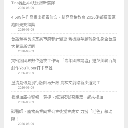
Tina推出中秋送禮新選擇
2026-08-09
4,599件作品畫出拒毒信念、點亮品格教育 2026港都反毒盃
繪圖競賽頒獎
2026-08-09
台鐵董事長肯定高市府都計變更 舊機廠華麗轉身化身全台最
大兒童新樂園
2026-08-09
揭密無國界數位遊牧工作術 「青年國際論壇」邀英美韓百萬
創作YouTuber打卡高雄
2026-08-09
澄清湖環湖漫行版圖再升級 鳥松文前路新步道完工
2026-08-09
暑期血庫拉警報 黃捷、賴瑞隆號召民眾一起來捐血
2026-08-09
獸醫師、寵物商業同業公會後援會成立 力挺「毛爸」賴瑞
隆！
2026-08-09