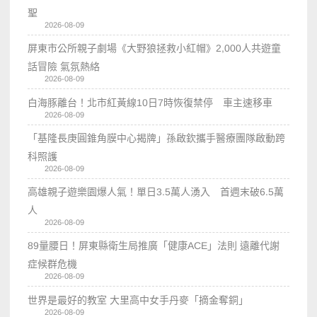
聖
2026-08-09
屏東市公所親子劇場《大野狼拯救小紅帽》2,000人共遊童
話冒險 氣氛熱絡
2026-08-09
白海豚離台！北市紅黃線10日7時恢復禁停 車主速移車
2026-08-09
「基隆長庚圓錐角膜中心揭牌」孫啟欽攜手醫療團隊啟動跨
科照護
2026-08-09
高雄親子遊樂園爆人氣！單日3.5萬人湧入 首週末破6.5萬
人
2026-08-09
89量腰日！屏東縣衛生局推廣「健康ACE」法則 遠離代謝
症候群危機
2026-08-09
世界是最好的教室 大里高中女手丹麥「摘金奪銅」
2026-08-09