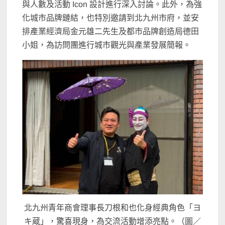
與人數及活動 Icon 設計進行深入討論。此外，為強
化城市品牌鏈結，也特別邀請到北九州市府，並安
排產業經濟局金元雄二先生及都市品牌創造局德田
小姐，為訪問團進行城市觀光與產業發展簡報。
北九州青年商會理事長刀根和也化身經典角色「ヨ
キ蔵」，驚喜現身，為交流活動增添亮點。（圖／