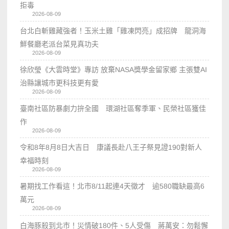
拒毒
2026-08-09
台北白斬雞藏強者！玉米土雞「雞凍閃亮」成招牌 龍洞海
鮮餐廳老派台菜見真功夫
2026-08-09
徐欣瑩《大雲時堂》專訪 放棄NASA獎學金留家鄉 主張雙AI
治縣讓城市更科技更有愛
2026-08-09
臺南社區防暴劇力拚全國 環湖社區奪季軍、民榮社區獲佳
作
2026-08-09
令和8年8月8日大吉日 康議長赴八王子祭見證190對新人
幸福時刻
2026-08-09
暑期找工作看這！北市8/11起連4天徵才 逾580職缺最高6
萬元
2026-08-09
白海豚殺到北市！災情破180件、5人受傷 蔣萬安：勿鬆懈