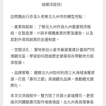
胡襗洋提供）
訪問團此行亦深入考察北九州市的轉型亮點：
・產業與創新： 了解北九州作為九州重要物流樞
紐，在製造業、IT與半導體產業的聚落優勢，以及
其對外資與創業的支援制度。
・空間活化： 實地參訪小倉市舊屋重建計畫與門司
港觀光區，學習如何透過歷史建築保存帶動地方經
濟發展。
・品牌策略： 觀察北九州如何利用三大海域漁獲資
源，打造「壽司之都」高端觀光品牌，推動觀光國
際化。
本次交流過程中，雙方除了共賞小倉城櫻花，更透
過共同體驗壽司製作增進情誼。北九州青商理事長