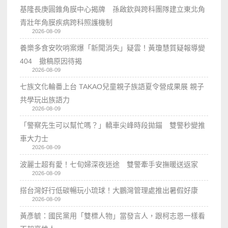
基隆長庚圓錐角膜中心揭牌 孫啟欽與跨科團隊建立東北角
青壯年角膜疾病跨科照護機制
2026-08-09
養樂多食安吹哨案爆「新聞消失」疑雲！黃瓊慧質疑報導變
404 撤稿原因待揭
2026-08-09
七族文化輪番上台 TAKAO兒童親子族語夏令營成果展 親子
共學玩出族語力
2026-08-09
「警察先生可以幫忙嗎？」轎車尖峰時段拋錨 雙警秒變推
車大力士
2026-08-09
波麗士超有愛！七旬婦深夜迷途 雙警牽手安撫暖送返家
2026-08-09
搭台灣好行低碳暢玩小琉球！大鵬灣管理處推出暑假好康
2026-08-09
黃彥毓：國民黨用「雙標人物」當發言人，跟柯志恩一樣看