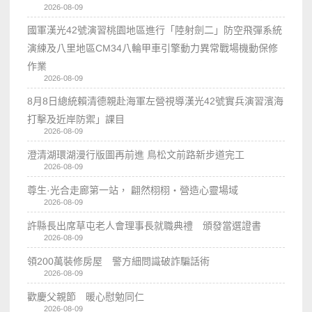
2026-08-09
國軍漢光42號演習桃園地區進行「陸射劍二」防空飛彈系統
演練及八里地區CM34八輪甲車引擎動力異常戰場機動保修
作業
2026-08-09
8月8日總統賴清德親赴海軍左營視導漢光42號實兵演習濱海
打擊及近岸防禦」課目
2026-08-09
澄清湖環湖漫行版圖再前進 鳥松文前路新步道完工
2026-08-09
尊生·光合走廊第一站， 翩然栩栩・營造心靈場域
2026-08-09
許縣長出席草屯老人會理事長就職典禮 頒發當選證書
2026-08-09
領200萬裝修房屋 警方細問識破詐騙話術
2026-08-09
歡慶父親節 暖心慰勉同仁
2026-08-09