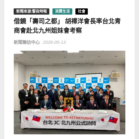
新聞來源:警政時報
消費生活
社會
借鏡「壽司之都」 胡襗洋會長率台北青
商會赴北九州姐妹會考察
新聞聯訪中心
2026-05-13