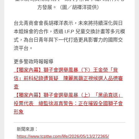
方發展。（圖／胡襗洋提供）
台北青商會會長胡襗洋表示，未來將持續深化與日
本姐妹會的合作，透過 I.F.P 兒童交換計畫等多元模
式，為台日青年與下一代打造更具影響力的國際交
流平台。
更多警政時報報導
【獨家內幕】獅子會選舉風暴（下）王金榮「背
信」前科紀錄遭質疑 陳麗鳳籲正視候選人品德審
查
【獨家內幕】獅子會選舉風暴（上）「黑函直送」
投票代表 總監徐淑真警告：正在摧毀全國獅子會
形象
新聞來源：
https://www.tcpttw.com/life/2026/05/13/272365/