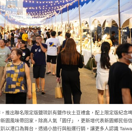
作，推出聯名限定版鹽琉趴有鹽作伙土豆禮盒，配上限定版紀念
的新園風味帶回家，除高人氣「園仔」，更新增代表新園鄉民俗
港口為舞台，透過小旅行與船運行銷，讓更多人認識 Taiwan