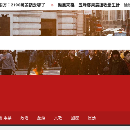
0萬差額去哪了
颱風來襲 五峰鄉果農搶收憂生計 徐欣瑩臉書發
視.娛樂
政治
產經
文教
國際
運動