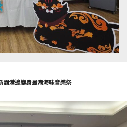
 新園港邊變身最潮海味音樂祭