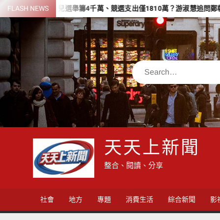
Skip
FLASH NEWS
父為兒選舉籌4千萬、競選支出僅1810萬？游淑慧追問鄭朝方：219
to
content
Search
天天上新聞
整合、閱讀、分享
社會
地方
專題
消費生活
綜合新聞
影