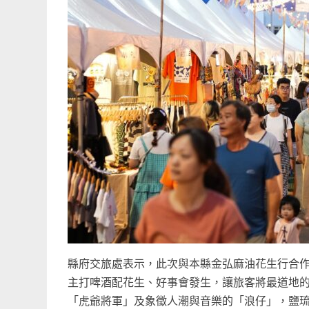
縣府交旅處表示，此次與本縣金弘麻油花生行合
主打啤酒配花生、好事會發生，讓旅客將最道地
「虎爺將軍」及象徵人潮與音樂的「浪仔」，鹽琉趴以