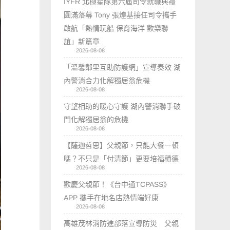
IYFR 北極星隊第六屆司令就職典禮
圓滿落幕 Tony 張煌基接任司令攜手
啟航「熱情玩船 保育海洋 歡樂聯
誼」新篇章
2026-08-08
「溫馨鄰里互助防護網」宣導奏效 湖
內警消合力化解獨居翁危機
2026-08-08
守望相助的暖心守護 湖內警消聯手破
門化解獨居翁的危機
2026-08-08
【薩迦哲思】父親節，只能大餐一頓
嗎？不只是「付清節」更要培福積德
2026-08-08
歡慶父親節！《台中通TCPASS》
APP 攜手在地名店熱情端好康
2026-08-08
高雄茂林消防進部落宣導防災 父親