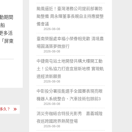
颱風逼近！臺灣港務公司提前部署防
颱整備 周永暉董事長親自主持應變整
動期間
備會議
球船
2026-08-08
更多活
臺南榮服處幸福小榮眷相見歡 清境農
與「屏東
場圓滿築夢微旅行
2026-08-08
中捷南屯站土地開發共構大樓開工動
土！公私協力打造宜居新地標 實現軌
道經濟新願景
2026-08-08
中彰投分署技能選手全國賽表現亮眼
機器人系統整合、汽車技術包辦前3
2026-08-08
多久？
消災夯枷結合特技光影秀 嘉義城隍
夜巡跨國跨界熱鬧登場
2026-08-08