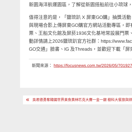
新園海洋航運園區，了解從新園搭船前往小琉球
值得注意的是，「鹽琉趴 X 屏東GO購」抽獎
與現場合影上傳屏東GO購官方網站活動專區，即
票、王船文化館及屏菸1936文化基地常設展門
動詳情請上2026鹽琉趴官方社群：https://www.f
GO交通」臉書、IG 及Threads，並歡迎下載
新聞來源：
https://focusnews.com.tw/2026/05/701927
文
吳君德勇奪韓國世界美食奧林匹克大賽一金一銀 樹科大餐旅與
章
導
覽