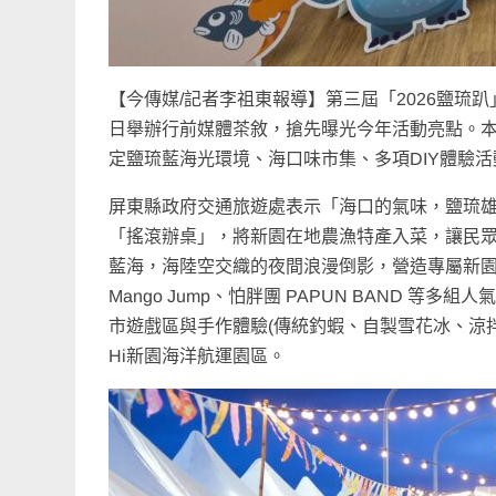
【今傳媒/記者李祖東報導】第三屆「2026鹽琉趴」將
日舉辦行前媒體茶敘，搶先曝光今年活動亮點。本
定鹽琉藍海光環境、海口味市集、多項DIY體驗
屏東縣政府交通旅遊處表示「海口的氣味，鹽琉雄對
「搖滾辦桌」，將新園在地農漁特產入菜，讓民
藍海，海陸空交織的夜間浪漫倒影，營造專屬新園的夏
Mango Jump、怕胖團 PAPUN BAND
市遊戲區與手作體驗(傳統釣蝦、自製雪花冰、涼拌
Hi新園海洋航運園區。