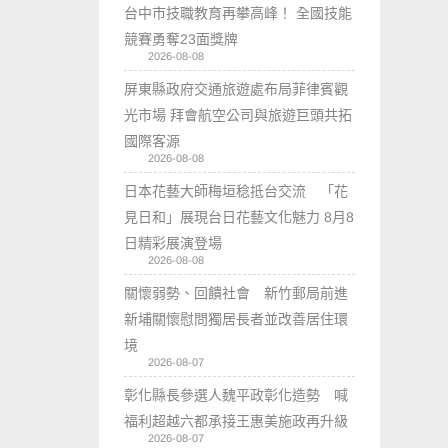
台中市技職教育再攀高峰！ 全國技能
競賽勇奪23面獎牌
2026-08-08
屏東縣政府交通旅遊處布局菲律賓觀
光市場 拜會航空公司與旅遊巨頭共拓
國際客源
2026-08-08
日本花藝大師梅垣稔抵台交流 「花
見日和」展現台日花藝文化魅力 8月8
日精彩展演登場
2026-08-08
關懷弱勢、回饋社會 新竹郵局前進
新埔關懷慰問獨居長者並改善居住環
境
2026-08-07
彰化縣長參選人魏平政彰化造勢 喊
福利超越六都承接王惠美施政再升級
2026-08-07