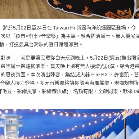
於5月22日至24日在 Taiwan Hi 新園海洋航運園區登場，今
次以「夜市×辦桌×音樂祭」為主軸，融合搖滾辦桌、無人機展
活動，打造最具台灣味的夏日港邊派對。
味！」就是要讓民眾從白天玩到晚上，5月22日(週五)推出限
眾邊吃辦桌邊聽搖滾樂，當天晚上還有無人機燈光展演，結合港
夜氛圍。本次演出陣容，集結滅火器 Fire EX.、許富凱、
 等多組人氣音樂人接力登場，多元音樂風格讓你隨著海風搖擺，現場規劃
毛豆、彩繪風箏、彩繪鯉魚旗)，名額有限，全齡同樂，就來Tai