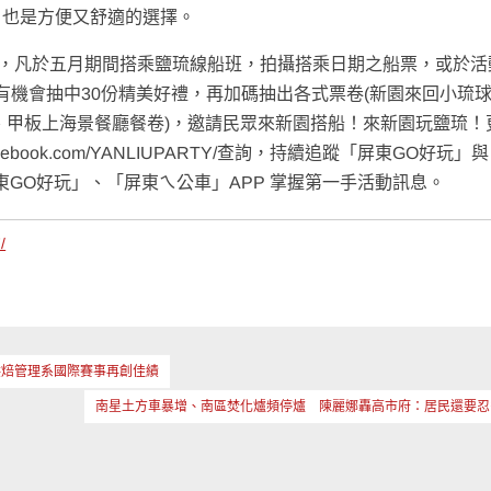
，也是方便又舒適的選擇。
活動，凡於五月期間搭乘鹽琉線船班，拍攝搭乘日期之船票，或於活
有機會抽中30份精美好禮，再加碼抽出各式票卷(新園來回小琉
票、甲板上海景餐廳餐卷)，邀請民眾來新園搭船！來新園玩鹽琉！
acebook.com/YANLIUPARTY/查詢，持續追蹤「屏東GO好玩」
「屏東GO好玩」、「屏東ㄟ公車」APP 掌握第一手活動訊息。
/
烘焙管理系國際賽事再創佳績
南星土方車暴增、南區焚化爐頻停爐 陳麗娜轟高市府：居民還要忍