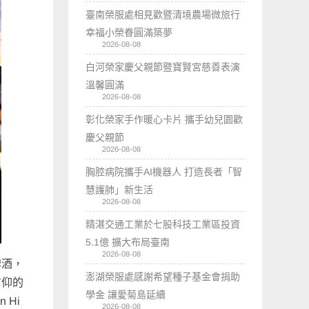
臺南榮服處相見歡暨清境農場微旅行
幸福小榮眷圓滿築夢
2026-08-08
白河榮家慶父親節暨寶賢宮慈善表演
溫馨圓滿
2026-08-08
彰化榮家手作暖心卡片 攜手幼兒園歡
慶父親節
2026-08-08
胸腔病院攜手AI機器人 打造長者「智
慧護肺」新生活
2026-08-08
精湛交通工業於七股科技工業區投資
5.1億 擴大布局臺南
2026-08-08
啤酒，
澎湖榮服處感謝希望種子基金會捐助
信仰的
學金 讓愛菊島延續
 Hi
2026-08-08