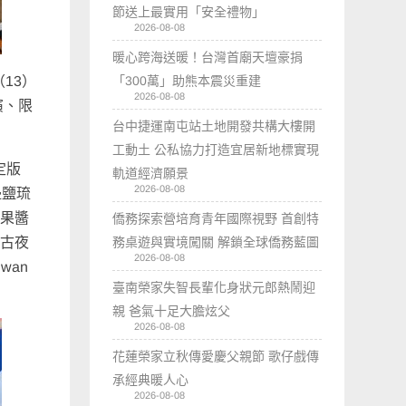
節送上最實用「安全禮物」
2026-08-08
暖心跨海送暖！台灣首廟天壇豪捐
「300萬」助熊本震災重建
（13）
2026-08-08
演、限
台中捷運南屯站土地開發共構大樓開
工動土 公私協力打造宜居新地標實現
定版
軌道經濟願景
2026-08-08
邊鹽琉
芒果醬
僑務探索營培育青年國際視野 首創特
務桌遊與實境闖關 解鎖全球僑務藍圖
復古夜
2026-08-08
wan
臺南榮家失智長輩化身狀元郎熱鬧迎
親 爸氣十足大膽炫父
2026-08-08
花蓮榮家立秋傳愛慶父親節 歌仔戲傳
承經典暖人心
2026-08-08