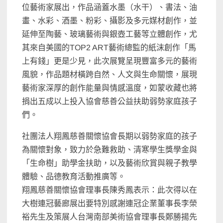
位藝術家展出，作品涵蓋水墨（水干）、書法、油
畫、水彩、酒墨、粉彩、攝影及多元媒材創作，並
延伸至陶藝、玻璃藝術與銀壺工藝等立體創作，尤
其來自美國的TOP2 ART藝術總監的紙沫創作「馬
上有錢」更是少見，此次展覽呈現豐富多元的藝術
風貌，作品題材橫跨自然、人文與生命關懷，展現
藝術家深厚的創作能量與情感溫度，如蒙收藏也將
捐出五成以上投入協會慈善公益扶助弱勢家庭孩子
們。
社團法人翔鳳慈善關懷協會長期以弱勢家庭的孩子
為關懷對象，致力於急難救助、清寒學生獎學金與
「生命樹」助學金扶助，以及藝術欣賞與親子教學
體驗、品德教育活動推廣等。
翔鳳慈善關懷協會理事長陳秀鳳表示：此次得以在
大樹連冠藝廊展出要特別感謝連冠企業董事長李榮
裕先生及策展人台灣南部美術協會理事長鄭勝揚先