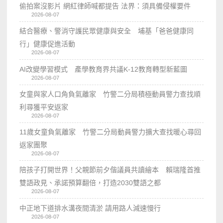
偷拍案沒影片 網紅律師喊都提告 法界：須具備侵權要件
2026-08-07
結合醫療、警消守護民眾健康與安全 埔基「爸爸健康同
行」健康促進活動
2026-08-07
AI改變學習模式 產學教育界共議K-12教育轉型新藍圖
2026-08-07
女童與家人口角負氣離家 竹警二分局積極動員警力查找順
利尋獲平安返家
2026-08-07
11歲女童負氣離家 竹警二分局動員警力擴大查找暖心尋回
返家團聚
2026-08-07
陪孩子打開世界！父親節前夕偕議員共讀繪本 賴瑞隆首推
雙語政見、承諾預算翻倍，打造2030雙語之都
2026-08-07
中正地下道排水溝夜間清淤 請用路人減速慢行
2026-08-07