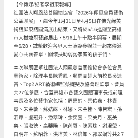
【今傳媒/記者李祖東報導】
社團法人翔鳳慈善關懷協會「2026年翔鳳會員藝術
公益聯展」，繼今年1月31日至4月5日在佛光緣美
術館屏東館圓滿展出結束，又將於5/16巡廻至高雄
市大樹連冠藝廊展出，5/16上午十點半開幕，展期
至6/28，誠摯歡迎各界人士蒞臨參觀並一起來傳遞
愛心共襄善舉，關懷扶助弱勢家庭的孩子們。
本次聯展匯聚社團法人翔鳳慈善關懷協會多位會員
藝術家，除理事長陳秀鳳，顧問高師大前校長吳連
賞、Top2 ART藝術總監蔡婉斐及協會理監事、會員
共27位參展，含蓋高雄市各藝文團體理事長或前理
事長及多位藝術家包括：周惠齡、蔡佑鑫、林素
琴、朱金敏、蘇姞綵、林娜、朱金榛、陳皆宏、孫
泗萍、盧冠升、潘翠玲、余奕萱、梁美月、巫美
奐、張淑德、高華陽、陳芮蓉、陳素珠、謝澄瑩、
白明卉、蘇昭蓉、洪塔美、林倍如、郭翠娟等共2 7