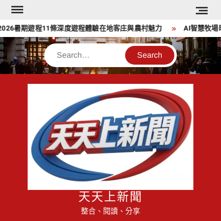
Skip
to
26暑期遊程11條深度遊程體驗在地客庄與農村魅力
AI智慧牧場時
content
Search
天天上新聞
整合、閱讀、分享