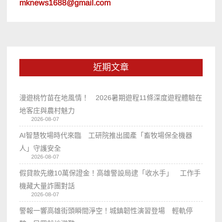
mknews1688@gmail.com
近期文章
漫遊桃竹苗在地風情！ 2026暑期遊程11條深度遊程體驗在
地客庄與農村魅力
2026-08-07
AI智慧牧場時代來臨 工研院推出國產「畜牧場保全機器
人」守護安全
2026-08-07
假貸款先繳10萬保證金！高雄警設局逮「收水手」 工作手
機藏大量詐團對話
2026-08-07
警報一響高雄街頭瞬間淨空！城鎮韌性演習登場 輕軌停