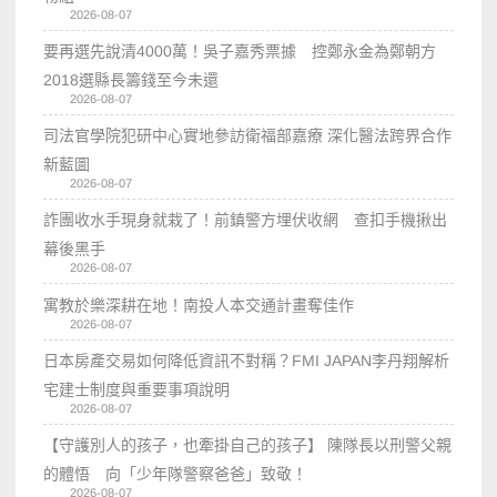
2026-08-07
要再選先說清4000萬！吳子嘉秀票據 控鄭永金為鄭朝方
2018選縣長籌錢至今未還
2026-08-07
司法官學院犯研中心實地參訪衛福部嘉療 深化醫法跨界合作
新藍圖
2026-08-07
詐團收水手現身就栽了！前鎮警方埋伏收網 查扣手機揪出
幕後黑手
2026-08-07
寓教於樂深耕在地！南投人本交通計畫奪佳作
2026-08-07
日本房產交易如何降低資訊不對稱？FMI JAPAN李丹翔解析
宅建士制度與重要事項說明
2026-08-07
【守護別人的孩子，也牽掛自己的孩子】 陳隊長以刑警父親
的體悟 向「少年隊警察爸爸」致敬！
2026-08-07