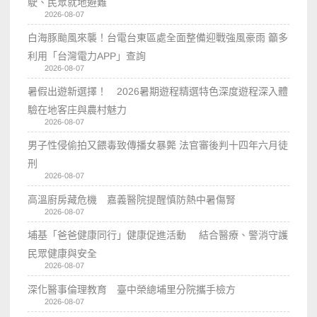
駛、民眾就地避難
2026-08-07
白海豚颱風來襲！台電台東區處全面整備迎戰強風豪雨 籲多
利用「台灣電力APP」查詢
2026-08-07
暑假出遊新選擇！ 2026暑期遊程精選特色深度遊程深入體
驗在地客庄與農村魅力
2026-08-07
男子性侵偷拍又餵毒致傳播女暴斃 法官審後判十四年六月徒
刑
2026-08-07
高溫廚房藏危機 嘉義醫院提醒慎防熱中暑傷腎
2026-08-07
埔基「爸爸健康同行」健康促進活動 結合醫療、警消守護
民眾健康與安全
2026-08-07
深化醫事倫理教育 臺中榮總埔里分院攜手檢方
2026-08-07