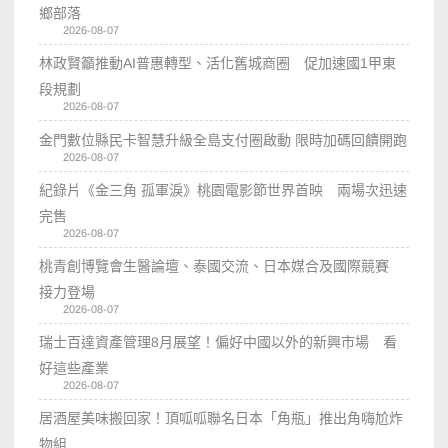
鄉部落
2026-08-07
林政賢籲推動AI普惠轉型、活化舊城商圈 促加速國1甲東
段規劃
2026-08-07
金門數位縣民卡智慧升級全島支付圈啟動 限時加碼回饋開跑
2026-08-07
紀錄片《金三角 孤軍淚》桃園電影節世界首映 兩場次迅速
完售
2026-08-07
桃青創博覽會生醫論壇、泰國交流、日本媒合及國際競賽
接力登場
2026-08-07
瑞士百達資產管理8月展望！偏好中國以外的新興市場 看
好這些產業
2026-08-07
居酒屋美味搬回家！頂呱呱聯名日本「角瓶」推出角嗨尬炸
物組