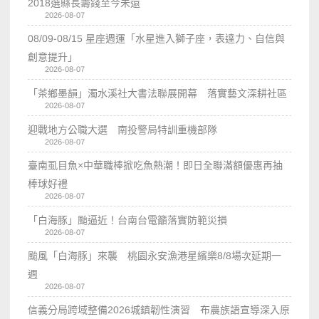
2018選縣長籌錢至今未還
2026-08-07
08/09-08/15 星座週運「水星進入獅子座，表達力、自信與
創意提升」
2026-08-07
「茶鄉墨韻」濁水溪社大書法聯展開幕 落實藝文深耕社區
2026-08-07
迎戰地方公職大選 南投警局特訓重機部隊
2026-08-07
臺南虱目魚×中華職棒掀吃魚熱潮！即日全聯滿額優惠再抽
棒球好禮
2026-08-07
「白海豚」颱逼近！台南台電籲落實防範災損
2026-08-07
颱風「白海豚」來襲 桃園永安漁港星繽樂8/8場次延期一
週
2026-08-07
信義分局跨域整備2026城鎮韌性演習 布農族語宣導深入原