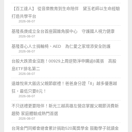
【百工達人】 從音樂教育到生命陪伴 黛玉老師以生命經驗
打造共學平台
2026-08-07
基隆長庚成立全台首座圓錐角膜中心 守護國人視力健康
2026-08-07
基隆善心人士捐輪椅、AED 為仁愛之家增添安全防護
2026-08-07
台股大跌資金沒跑！00929上周逆勢淨申購逾8萬張 高股
息ETF排名第二
2026-08-07
遠雄悅來大飯店父親節獻禮！爸爸身分證「8」越多優惠越
狂，最低只要8元！
2026-08-07
不只送禮更要陪伴！新光三越高雄左營店掌握父親節消費新
趨勢 家庭體驗成熱門首選
2026-08-07
台灣金門同鄉會總會累計捐助520萬獎學金 鼓勵學子就讀金