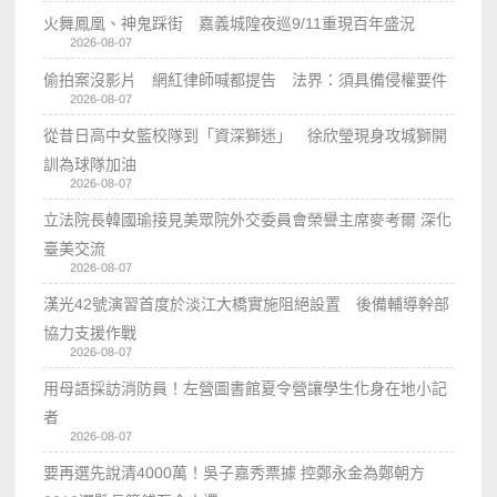
火舞鳳凰、神鬼踩街 嘉義城隍夜巡9/11重現百年盛況
2026-08-07
偷拍案沒影片 網紅律師喊都提告 法界：須具備侵權要件
2026-08-07
從昔日高中女籃校隊到「資深獅迷」 徐欣瑩現身攻城獅開
訓為球隊加油
2026-08-07
立法院長韓國瑜接見美眾院外交委員會榮譽主席麥考爾 深化
臺美交流
2026-08-07
漢光42號演習首度於淡江大橋實施阻絕設置 後備輔導幹部
協力支援作戰
2026-08-07
用母語採訪消防員！左營圖書館夏令營讓學生化身在地小記
者
2026-08-07
要再選先說清4000萬！吳子嘉秀票據 控鄭永金為鄭朝方