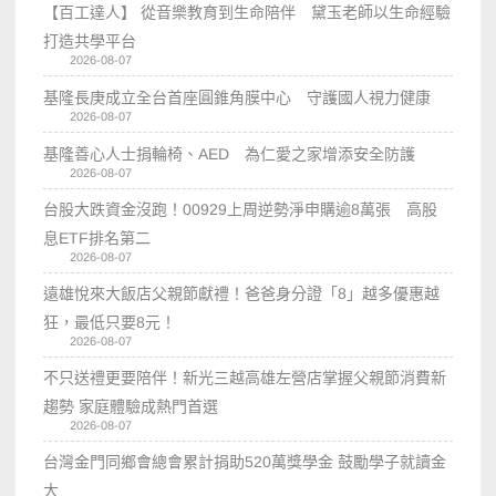
【百工達人】 從音樂教育到生命陪伴 黛玉老師以生命經驗
打造共學平台
2026-08-07
基隆長庚成立全台首座圓錐角膜中心 守護國人視力健康
2026-08-07
基隆善心人士捐輪椅、AED 為仁愛之家增添安全防護
2026-08-07
台股大跌資金沒跑！00929上周逆勢淨申購逾8萬張 高股
息ETF排名第二
2026-08-07
遠雄悅來大飯店父親節獻禮！爸爸身分證「8」越多優惠越
狂，最低只要8元！
2026-08-07
不只送禮更要陪伴！新光三越高雄左營店掌握父親節消費新
趨勢 家庭體驗成熱門首選
2026-08-07
台灣金門同鄉會總會累計捐助520萬獎學金 鼓勵學子就讀金
大