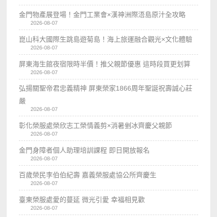
金門物產展登場！金門工業會×漢神洲際浯島原汁全攻略
2026-08-07
崑山科大國際生跳島遊菊島！海上旅運融合觀光×文化體驗
2026-08-07
屏東海生館夜宿限時半價！推父親節優惠 這時段買更划算
2026-08-07
弘揚關聖帝君忠義精神 屏東榮家1866周年聖誕祝壽誠心莊
嚴
2026-08-07
彰化榮服處榮欣志工榮情義剪×消暑剉冰齊慶父親節
2026-08-07
金門身障者個人助理培訓課程 即日開放報名
2026-08-07
百歲榮民李伯伯紀壽 嘉義榮服處協公所齊慶生
2026-08-07
臺東榮服處愛的蔓延 微光引愛 幸福相見歡
2026-08-07