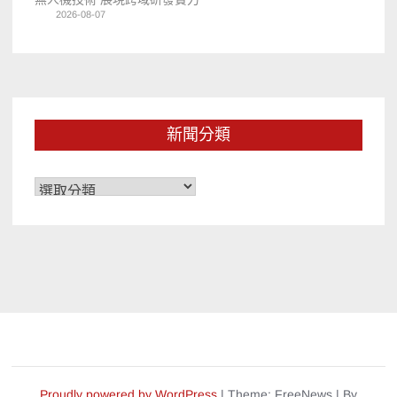
2026-08-07
新聞分類
新
聞
分
類
Proudly powered by WordPress
|
Theme: FreeNews
|
By