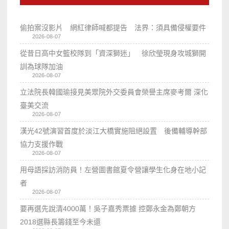
偷拍案沒影片 網紅律師喊都提告 法界：須具備侵權要件
2026-08-07
從昔日高中女籃校隊到「資深獅迷」 徐欣瑩現身攻城獅開
訓為球隊加油
2026-08-07
立法院長韓國瑜接見美眾院外交委員會榮譽主席麥考爾 深化
臺美交流
2026-08-07
漢光42號演習首度於淡江大橋實施阻絕設置 後備輔導幹部
協力支援作戰
2026-08-07
用母語採訪消防員！左營圖書館夏令營讓學生化身在地小記
者
2026-08-07
要再選先說清4000萬！吳子嘉秀票據 控鄭永金為鄭朝方
2018選縣長籌錢至今未還