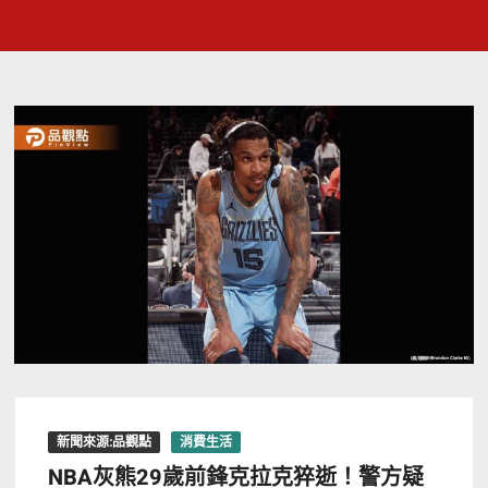
新聞來源:品觀點
消費生活
NBA灰熊29歲前鋒克拉克猝逝！警方疑