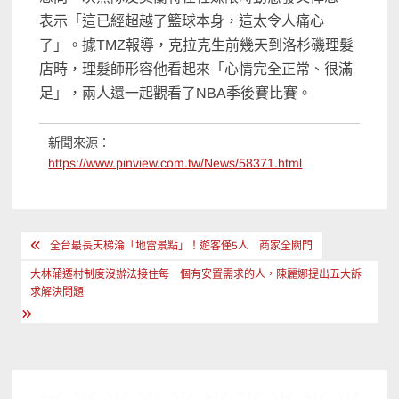
表示「這已經超越了籃球本身，這太令人痛心
了」。據TMZ報導，克拉克生前幾天到洛杉磯理髮
店時，理髮師形容他看起來「心情完全正常、很滿
足」，兩人還一起觀看了NBA季後賽比賽。
新聞來源：
https://www.pinview.com.tw/News/58371.html
文
全台最長天梯淪「地雷景點」！遊客僅5人 商家全關門
章
大林蒲遷村制度沒辦法接住每一個有安置需求的人，陳麗娜提出五大訴
導
求解決問題
覽