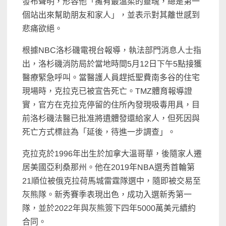
發布聲明，形容他「擁有最溫柔的靈魂，總是第一
個站出來幫助朋友和家人」，並表示對其離世感到
悲痛欲絕。
根據NBC洛杉磯電視台報導，執法部門消息人士指
出，洛杉磯消防局於當地時間5月12日下午5點接獲
醫療緊急呼叫。當醫護人員趕抵聖費南多谷的住宅
現場時，克拉克已被宣告死亡。TMZ體育報導證
實，官方在克拉克停留的住所內發現吸毒用具，目
前洛杉磯法醫已批准將遺體發還給家人，但死因與
死亡方式標註為「延後，待進一步調查」。
克拉克於1996年出生於加拿大溫哥華，後隨家人遷
居美國亞利桑那州。他在2019年NBA選秀首輪第
21順位被俄克拉荷馬城雷霆隊選中，隨即被交易至
灰熊隊。新秀賽季表現出色，成功入選新秀第一
隊，並於2022年與灰熊簽下四年5000萬美元續約
合同。