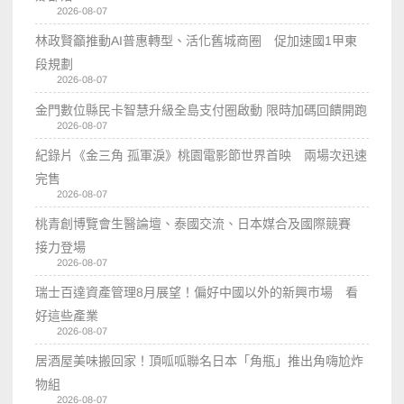
2026-08-07
林政賢籲推動AI普惠轉型、活化舊城商圈 促加速國1甲東
段規劃
2026-08-07
金門數位縣民卡智慧升級全島支付圈啟動 限時加碼回饋開跑
2026-08-07
紀錄片《金三角 孤軍淚》桃園電影節世界首映 兩場次迅速
完售
2026-08-07
桃青創博覽會生醫論壇、泰國交流、日本媒合及國際競賽
接力登場
2026-08-07
瑞士百達資產管理8月展望！偏好中國以外的新興市場 看
好這些產業
2026-08-07
居酒屋美味搬回家！頂呱呱聯名日本「角瓶」推出角嗨尬炸
物組
2026-08-07