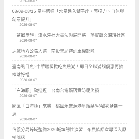
2026-08-07
08/09-08/15 星座週運「水星進入獅子座，表達力、自信與
創意提升」
2026-08-07
「茶鄉墨韻」濁水溪社大書法聯展開幕 落實藝文深耕社區
2026-08-07
迎戰地方公職大選 南投警局特訓重機部隊
2026-08-07
臺南虱目魚×中華職棒掀吃魚熱潮！即日全聯滿額優惠再抽
棒球好禮
2026-08-07
「白海豚」颱逼近！台南台電籲落實防範災損
2026-08-07
颱風「白海豚」來襲 桃園永安漁港星繽樂8/8場次延期一
週
2026-08-07
信義分局跨域整備2026城鎮韌性演習 布農族語宣導深入原
鄉部落