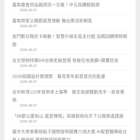
臺南農會供品箱資訊一次看！中元採購輕鬆辦
2026-08-07
臺南榮家父親節感恩律動 舞出樂活新朝氣
2026-08-07
金門數位縣民卡啟動！智慧升級全島支付圈 加碼回饋限時開
跑
2026-08-07
台文怪物特展8/8台南老爺登場 穿梭在地美饌×聲響迷宮
2026-08-07
2026桃園設計獎頒獎 看見青年創意發光的能量
2026-08-07
台中新增115年首例本土傷寒 衛生局提醒勤洗手、飲食煮
熟
2026-08-07
「88節父愛如山 感恩傳情」高雄郵局向天下父親表達感謝
2026-08-07
義守大學勇奪綠點子國際發明競賽六項大獎 AI智慧醫療結合
無人機技術 展現跨域研發實力