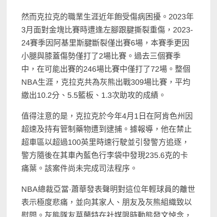
然而克拉克的職業生涯近年飽受傷病困擾。2023年
3月面對金塊比賽時遭逢左腳跟腱撕裂重傷，2023-
24賽季因阿基里斯腱斷裂僅出賽6場，本賽季更因
小腿與膝蓋傷勢僅打了2場比賽。過去三個賽季
中，在可能出賽的246場比賽中僅打了72場。整個
NBA生涯，克拉克共為灰熊出戰309場比賽，平均
繳出10.2分、5.5籃板、1.3次助攻的成績。
值得注意的是，克拉克於今年4月1日在阿肯色州因
超速及持有管制藥物遭到逮捕。據報導，他在禁止
超車區以超過100英里時速行駛並引發警方追逐，
警方隨後在其車內藍色行李袋中發現235.6克的卡
痛葉。該案件尚未完成司法程序。
NBA總裁亞當·蕭華發表聲明對這位年輕球員的離世
表示極度悲痛，並向其家人、朋友及灰熊組織致以
慰問。灰熊隊友莫蘭特在社媒限時動態發文悼念，