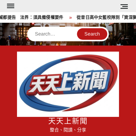
Skip
to
都提告 法界：須具備侵權要件
從昔日高中女籃校隊到「資深獅迷
content
Search
天天上新聞
整合、閱讀、分享