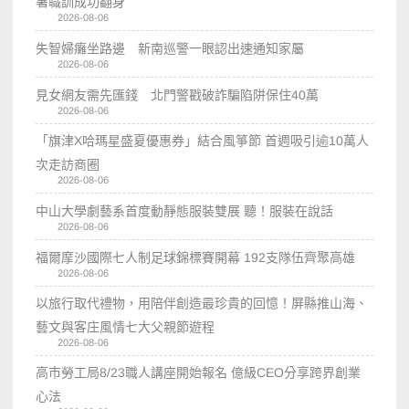
署職訓成功翻身
2026-08-06
失智婦癱坐路邊 新南巡警一眼認出速通知家屬
2026-08-06
見女網友需先匯錢 北門警戳破詐騙陷阱保住40萬
2026-08-06
「旗津X哈瑪星盛夏優惠券」結合風箏節 首週吸引逾10萬人
次走訪商圈
2026-08-06
中山大學劇藝系首度動靜態服裝雙展 聽！服裝在說話
2026-08-06
福爾摩沙國際七人制足球錦標賽開幕 192支隊伍齊聚高雄
2026-08-06
以旅行取代禮物，用陪伴創造最珍貴的回憶！屏縣推山海、
藝文與客庄風情七大父親節遊程
2026-08-06
高市勞工局8/23職人講座開始報名 億級CEO分享跨界創業
心法