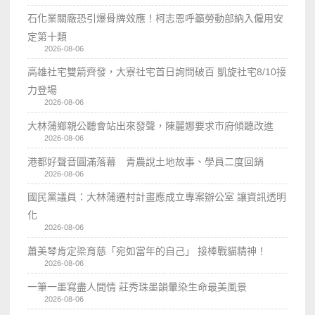
石化業關廠恐引爆骨牌效應！柯志恩呼籲勞動部納入僱用安
定第十類
2026-08-06
高雄社宅雙箭齊發，大寮社宅首日詢問破百 凱旋社宅8/10接
力登場
2026-08-06
大林蒲鄉親公聽會站出來發聲，陳麗娜要求市府傾聽改進
2026-08-06
港都好聲音圓滿落幕 青農說土地故事、學員二度回鍋
2026-08-06
國民黨議員：大林蒲遷村計畫應成立專案辦公室 讓資訊透明
化
2026-08-06
蕭美琴肯定梁育慈「宛如當年的自己」 接棒戰貓精神！
2026-08-06
一筆一墨寫盡人間情 莊秀珠墨韻暈染生命最美風景
2026-08-06