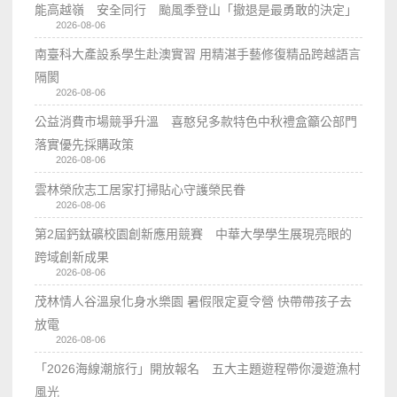
能高越嶺 安全同行 颱風季登山「撤退是最勇敢的決定」
2026-08-06
南臺科大產設系學生赴澳實習 用精湛手藝修復精品跨越語言
隔閡
2026-08-06
公益消費市場競爭升溫 喜憨兒多款特色中秋禮盒籲公部門
落實優先採購政策
2026-08-06
雲林榮欣志工居家打掃貼心守護榮民眷
2026-08-06
第2屆鈣鈦礦校園創新應用競賽 中華大學學生展現亮眼的
跨域創新成果
2026-08-06
茂林情人谷溫泉化身水樂園 暑假限定夏令營 快帶帶孩子去
放電
2026-08-06
「2026海線潮旅行」開放報名 五大主題遊程帶你漫遊漁村
風光