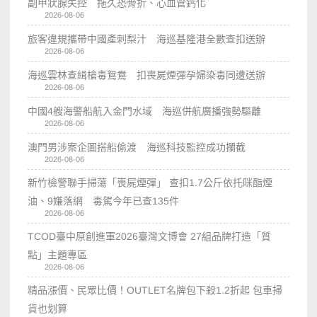
副甲狀腺失控 拖久恐骨折、心血管鈣化
2026-08-06
旅客違規攜帶中國產刺梨汁 海巡基隆港全數查扣送辦
2026-08-06
海巡雲林查緝槍毒鴛鴦 扣喪屍煙彈孕婦染毒同遭送辦
2026-08-06
中國4艘海警船航入金門水域 海巡併航廣播強勢驅離
2026-08-06
澳門男涉案企圖搭船偷渡 海巡科技監控成功攔截
2026-08-06
新竹檢警聯手掃蕩「喪屍煙彈」 查扣1.7公斤依托咪酯煙
油、9嫌落網 毒駕今年已查135件
2026-08-06
TCOD臺中原創進軍2026臺灣文博會 27組品牌打造「質
點」主題專區
2026-08-06
精品漲價、民眾比價！OUTLET名牌包下殺1.2折起 包車掃
貨也划算