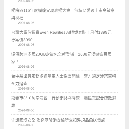
2026-08-06
楊梅區115年度模範父親表揚大會 無私父愛致上崇高敬意
與祝福
2026-08-06
台灣大電信獨賣Even Realities AI眼鏡套裝！月付1399元
專案價3990
2026-08-06
遠傳跨洲多國20GB定量包全新登場 1688元漫遊逾百國
家！
2026-08-06
台中某議員服務處遭駕車人士揚言開槍 警方鎖定涉案車輛
全力追查
2026-08-06
嘉義市8/10防空演習 行動網路將降速 籲民眾配合疏散避
難
2026-08-06
守護國境安全 海巡基隆港安檢所查扣違規品函送裁處
2026-08-06