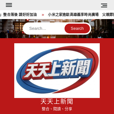
Skip
to
整合落後 請好好加油
小米之家進駐高雄義享時尚廣場 父親節開
content
Search
天天上新聞
整合、閱讀、分享