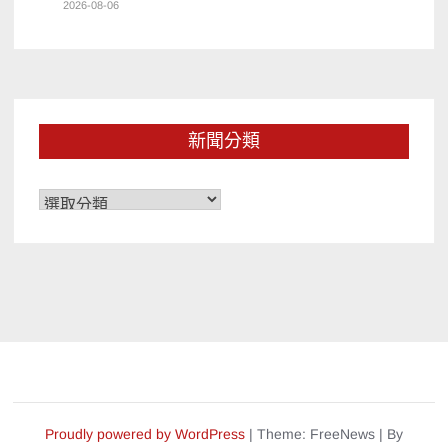
2026-08-06
新聞分類
新
聞
分
類
Proudly powered by WordPress
|
Theme: FreeNews
|
By