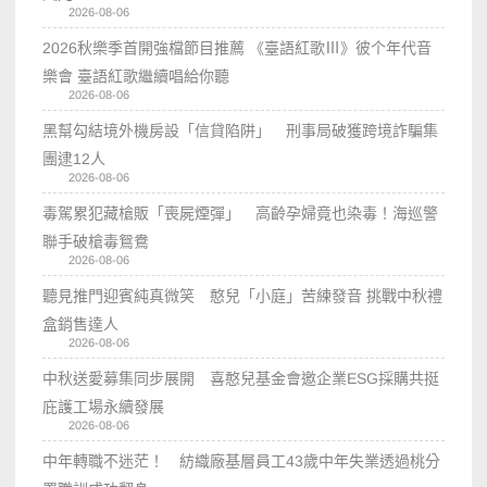
2026-08-06
2026秋樂季首開強檔節目推薦 《臺語紅歌Ⅲ》彼个年代音
樂會 臺語紅歌繼續唱給你聽
2026-08-06
黑幫勾結境外機房設「信貸陷阱」 刑事局破獲跨境詐騙集
團逮12人
2026-08-06
毒駕累犯藏槍販「喪屍煙彈」 高齡孕婦竟也染毒！海巡警
聯手破槍毒鴛鴦
2026-08-06
聽見推門迎賓純真微笑 憨兒「小庭」苦練發音 挑戰中秋禮
盒銷售達人
2026-08-06
中秋送愛募集同步展開 喜憨兒基金會邀企業ESG採購共挺
庇護工場永續發展
2026-08-06
中年轉職不迷茫！ 紡織廠基層員工43歲中年失業透過桃分