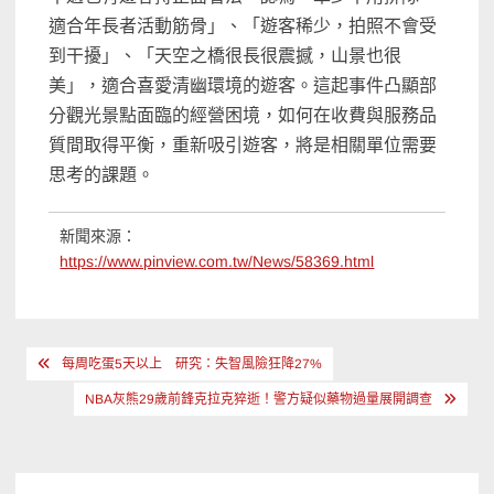
適合年長者活動筋骨」、「遊客稀少，拍照不會受
到干擾」、「天空之橋很長很震撼，山景也很
美」，適合喜愛清幽環境的遊客。這起事件凸顯部
分觀光景點面臨的經營困境，如何在收費與服務品
質間取得平衡，重新吸引遊客，將是相關單位需要
思考的課題。
新聞來源：
https://www.pinview.com.tw/News/58369.html
文
每周吃蛋5天以上 研究：失智風險狂降27%
章
NBA灰熊29歲前鋒克拉克猝逝！警方疑似藥物過量展開調查
導
覽