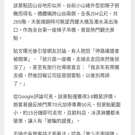
該景點因山谷地形似井、谷前小山峰外型如猴子俯
瞰而得名，橋體橫跨山谷兩側，全長204公尺，共
265階，天氣晴朗時可眺望西螺大橋及濁水溪出海
口。作為全台第一座梯子吊橋，曾是熱門觀光景
點。
貼文曝光後引發網友討論，有人抱怨「停路邊還會
被開單」、「就只是一座橋，走過去走回來然後就
沒了」，甚至有旅行社導遊直言：「我去年有帶團
去過，然後回報公司這是個雷點，以後別再排
了。」
從Google評論可見，該景點僅獲得3.8顆星評價。
遊客普遍反映門票70元加停車費50元，但景點範圍
小，約15分鐘即可走完，且飲料店、冰淇淋攤都未
營業，讓人有「被騙的感覺」。
不過也有遊客持正面看法，認為「車少不用排隊，