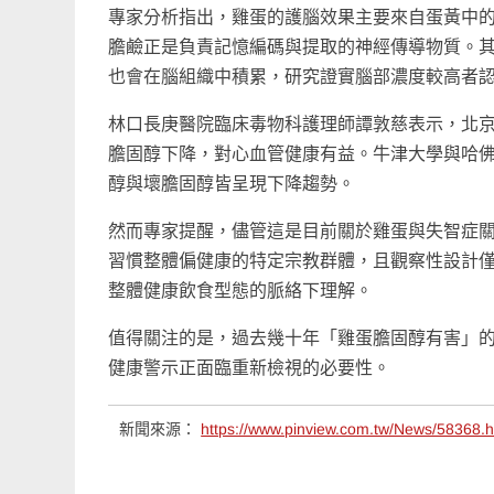
專家分析指出，雞蛋的護腦效果主要來自蛋黃中
膽鹼正是負責記憶編碼與提取的神經傳導物質。
也會在腦組織中積累，研究證實腦部濃度較高者
林口長庚醫院臨床毒物科護理師譚敦慈表示，北京
膽固醇下降，對心血管健康有益。牛津大學與哈佛
醇與壞膽固醇皆呈現下降趨勢。
然而專家提醒，儘管這是目前關於雞蛋與失智症
習慣整體偏健康的特定宗教群體，且觀察性設計
整體健康飲食型態的脈絡下理解。
值得關注的是，過去幾十年「雞蛋膽固醇有害」
健康警示正面臨重新檢視的必要性。
新聞來源：
https://www.pinview.com.tw/News/58368.h