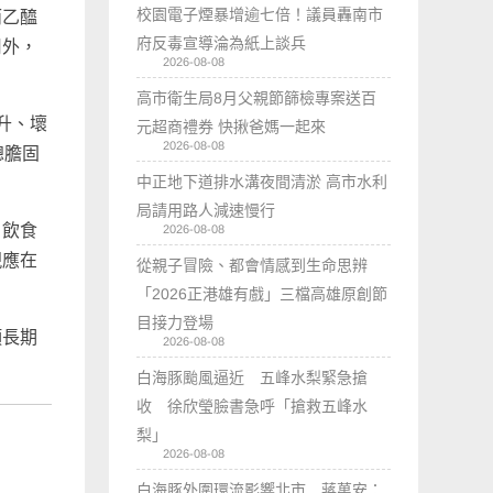
校園電子煙暴增逾七倍！議員轟南市
而乙醯
府反毒宣導淪為紙上談兵
用外，
2026-08-08
高市衛生局8月父親節篩檢專案送百
升、壞
元超商禮券 快揪爸媽一起來
2026-08-08
總膽固
中正地下道排水溝夜間清淤 高市水利
局請用路人減速慢行
自飲食
2026-08-08
現應在
從親子冒險、都會情感到生命思辨
「2026正港雄有戲」三檔高雄原創節
目接力登場
項長期
2026-08-08
白海豚颱風逼近 五峰水梨緊急搶
收 徐欣瑩臉書急呼「搶救五峰水
梨」
2026-08-08
白海豚外圍環流影響北市 蔣萬安：