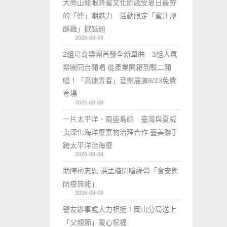
大崗山龍眼蜂蜜文化節感受夏日最夯
的「蜂」潮魅力 活動限定「蜜汁鹽
酥雞」掀話題
2026-08-08
2組培育樂團首發全新單曲 3組人氣
樂團同台開唱 從產業開箱到駁二開
唱！「高速青春」音樂展演8/23免費
登場
2026-08-08
一片太平洋、兩座島嶼 臺灣與夏威
夷深化海洋廢棄物治理合作 臺美聯手
跨太平洋治海廢
2026-08-08
助陣柯志恩 洪孟楷開嗆綠營「食安與
防疫無能」
2026-08-08
警友辦事處大力相挺！岡山分局送上
「父親節」暖心祝福