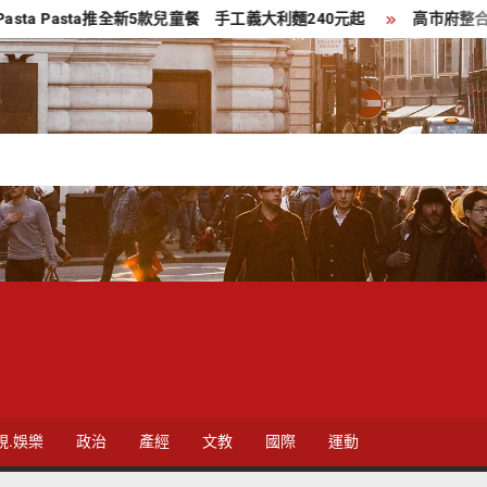
asta推全新5款兒童餐 手工義大利麵240元起
高市府整合淨零技術
視.娛樂
政治
產經
文教
國際
運動