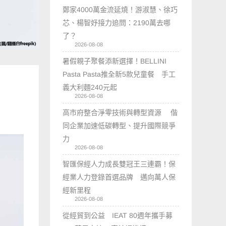
鄭家4000萬金流延燒！游淑慧、徐巧
芯、楊智妤接力追問：2190萬去哪
了？
2026-08-08
暑假親子聚餐添新選擇！BELLINI
Pasta Pasta推全新5款兒童餐 手工
義大利麵240元起
2026-08-08
高市府整合淨零技術與轉型資源 偕
同企業加速低碳轉型、提升國際競爭
力
2026-08-08
智匯保經人力成長雙冠王三連霸！保
經業人力登錄首選品牌 邁向萬人保
經新里程
2026-08-08
從經貿到公益 IEAT 80週年攜手募