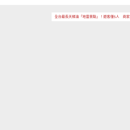
全台最長天梯淪「地雷景點」！遊客僅5人 商