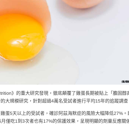
 Nutrition》的重大研究發現，徹底顛覆了雞蛋長期被貼上「膽固
的大規模研究，針對超過4萬名受試者進行平均15年的追蹤調查
雞蛋5天以上的受試者，確診阿茲海默症的風險大幅降低27%。
每月僅吃1到3次者也有17%的保護效果，呈現明顯的劑量反應關