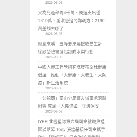
2026-08-08
父為兒選舉籌4千萬、競選支出僅
1810萬？游淑慧追問鄭朝方：2190
萬差額去哪了
2026-08-08
颱風來襲 五峰鄉果農搶收憂生計
徐欣瑩臉書發起認購水梨行動
2026-08-08
中國人體工程學研究院發布全球健康
倡議 推動「大健康、大養生、大防
疫」新生活系統
2026-08-08
「父親節」岡山分局警友辦事處溫馨
慰勞 感謝「人民保姆」守護治安
2026-08-08
IYFR 北極星隊第六屆司令就職典禮
圓滿落幕 Tony 張煌基接任司令攜手