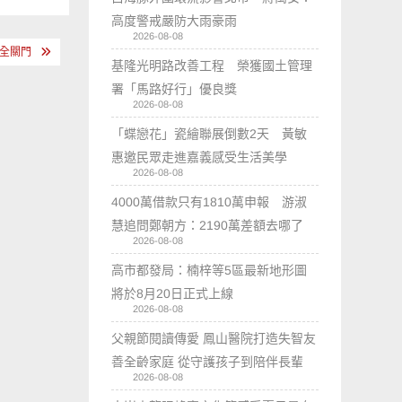
高度警戒嚴防大雨豪雨
2026-08-08
家全關門
基隆光明路改善工程 榮獲國土管理
署「馬路好行」優良獎
2026-08-08
「蝶戀花」瓷繪聯展倒數2天 黃敏
惠邀民眾走進嘉義感受生活美學
2026-08-08
4000萬借款只有1810萬申報 游淑
慧追問鄭朝方：2190萬差額去哪了
2026-08-08
高市都發局：楠梓等5區最新地形圖
將於8月20日正式上線
2026-08-08
父親節閱讀傳愛 鳳山醫院打造失智友
善全齡家庭 從守護孩子到陪伴長輩
2026-08-08