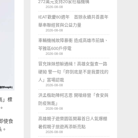
272萬元支持20家社福機構
2026-08-08
IEAT歡慶80週年 首辦永續共善嘉年
華串聯經貿與公益力量
2026-08-08
車輛機械故障暴衝 造成高雄市前鎮、
苓雅區600戶停電
2026-08-08
冒充妹妹想躲通緝！高雄女盤查一路
硬拗 警一句「妳到底是不是我要找的
人」當場認栽
2026-08-08
洪孟楷助陣柯志恩 開嗆綠營「食安與
醇高」標
防疫無能」
。
2026-08-08
高雄親子遊樂園區開幕首日人氣爆棚
即使食
暑假親子旅遊再添新亮點
係。
2026-08-08