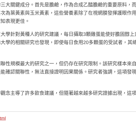
的三大關鍵成分。首先是膽鹼，作為合成乙醯膽鹼的重要原料，
其次為葉黃素與玉米黃素，這些營養素除了在視網膜發揮護眼作
認知表現更佳。
大學針對黃種人的研究建議，每日攝取3顆雞蛋能使好膽固醇上
大學的相關研究也發現，即使每日食用20多顆蛋的受試者，其
關聯性規模最大的研究之一，但仍存在研究限制。該研究樣本來
僅能確認關聯性，無法直接證明因果關係。研究者強調，這項發
的觀念主導了許多飲食建議，但隨著越來越多研究證據出現，這
tml