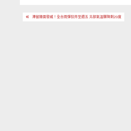
文
滯留鋒面發威！全台雨彈狂炸至週五 北部氣溫驟降剩20度
章
導
覽