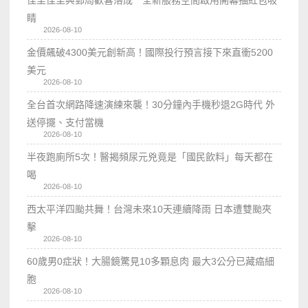
佳里佳里興郵局歡喜落成 全新服務空間啟用開幕抽紅包吸
睛
2026-08-10
金價飆破4300美元創新高！國際投行預言接下來直衝5200
美元
2026-08-10
全台首次網路降速演練來襲！30分鐘內手機秒退2G時代 外
送停擺、支付當機
2026-08-10
半夜跑廁所5次！醫揭頻尿元兇竟是「國民飲料」每天都在
喝
2026-08-10
西太平洋四颱共舞！台灣未來10天連續降雨 日本遭雙颱夾
擊
2026-08-10
60歲男0症狀！大腸鏡驚見10多顆息肉 最大3公分已藏癌細
胞
2026-08-10