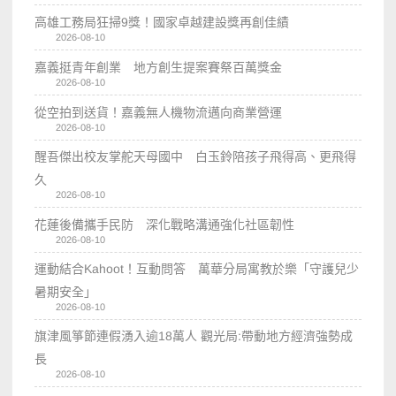
高雄工務局狂掃9獎！國家卓越建設獎再創佳績
2026-08-10
嘉義挺青年創業 地方創生提案賽祭百萬獎金
2026-08-10
從空拍到送貨！嘉義無人機物流邁向商業營運
2026-08-10
醒吾傑出校友掌舵天母國中 白玉鈴陪孩子飛得高、更飛得
久
2026-08-10
花蓮後備攜手民防 深化戰略溝通強化社區韌性
2026-08-10
運動結合Kahoot！互動問答 萬華分局寓教於樂「守護兒少
暑期安全」
2026-08-10
旗津風箏節連假湧入逾18萬人 觀光局:帶動地方經濟強勢成
長
2026-08-10