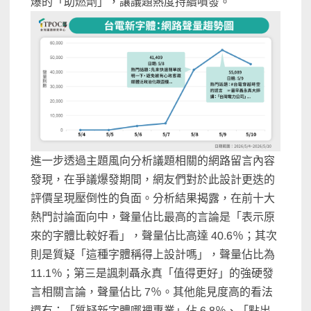
爆的「助燃劑」，讓議題熱度持續噴發。
進一步透過主題風向分析議題相關的網路留言內容
發現，在爭議爆發期間，網友們對於此設計更迭的
評價呈現壓倒性的負面。分析結果揭露，在前十大
熱門討論面向中，聲量佔比最高的言論是「表示原
來的字體比較好看」，聲量佔比高達 40.6％；其次
則是質疑「這種字體稱得上設計嗎」，聲量佔比為
11.1％；第三是諷刺聶永真「值得更好」的強硬發
言相關言論，聲量佔比 7％。其他能見度高的看法
還有：「質疑新字體哪裡專業」佔 6.8％、「點出