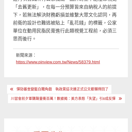
「去舊更新」，在每一分預算皆來自納稅人的前提
下，若無法解決財務虧損並維繫大眾文化認同，再
前衛的設計也難逃被貼上「亂花錢」的標籤，公家
單位在動用民脂民膏進行此類視覺工程前，必須三
思而後行。
新聞來源：
https://www.pinview.com.tw/News/58379.html
文
彈劾審查變藍白獨角戲 執政黨這次連正式公文都懶得回了
章
川習會前夕軍購聲量衝百萬！數據揭：美方表態「失望」引8成反彈
導
覽