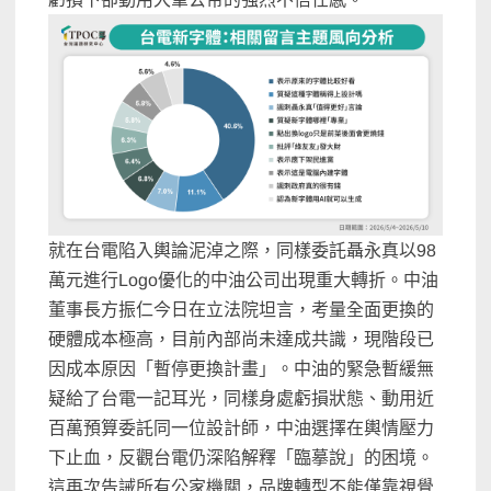
就在台電陷入輿論泥淖之際，同樣委託聶永真以98
萬元進行Logo優化的中油公司出現重大轉折。中油
董事長方振仁今日在立法院坦言，考量全面更換的
硬體成本極高，目前內部尚未達成共識，現階段已
因成本原因「暫停更換計畫」。中油的緊急暫緩無
疑給了台電一記耳光，同樣身處虧損狀態、動用近
百萬預算委託同一位設計師，中油選擇在輿情壓力
下止血，反觀台電仍深陷解釋「臨摹說」的困境。
這再次告誡所有公家機關，品牌轉型不能僅靠視覺