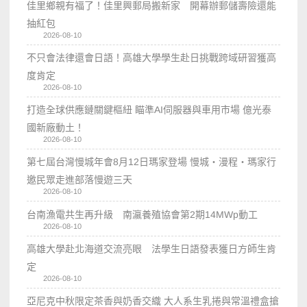
佳里鄉親有福了！佳里興郵局搬新家 開幕辦郵儲壽險還能
抽紅包
2026-08-10
不只會法律還會日語！高雄大學學生赴日挑戰跨域研習獲高
度肯定
2026-08-10
打造全球供應鏈關鍵樞紐 瞄準AI伺服器與車用市場 億光泰
國新廠動土！
2026-08-10
第七屆台灣慢城年會8月12日瑪家登場 慢城・漫程・瑪家行
邀民眾走進部落慢遊三天
2026-08-10
台南漁電共生再升級 南瀛養殖協會第2期14MWp動工
2026-08-10
高雄大學赴北海道交流亮眼 法學生日語發表獲日方師生肯
定
2026-08-10
亞尼克中秋限定茶香與奶香交織 大人系生乳捲與常溫禮盒搶