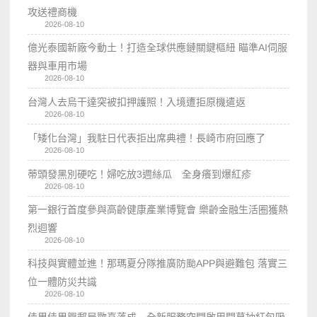
攻送禮商機
2026-08-10
億光泰國新廠今動土！打造全球供應鏈關鍵樞紐 瞄準AI伺服
器與車用市場
2026-08-10
台灣人去烏干達突被扣押護照！入境遭拒原機遣返
2026-08-10
「矮化台灣」我駐日代表拒出席典禮！長崎市府回應了
2026-08-10
蒂頭發黑別硬吃！婦吃放3週絲瓜 全身癢到爆紅疹
2026-08-10
第一銀行首度參與高齡健康產業博覽會 樂齡金融生活圈獲熱
烈迴響
2026-08-10
科技與實體並進！那瑪夏分隊推廣防颱APP與避難包 落實三
位一體防災共識
2026-08-10