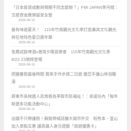
「日本房貸成數與預期不同怎麼辦？」FMI JAPAN李丹翔：
交屋資金應預留安全墊
2026-08-10
最有味道夏天！ 115年竹南觀光文化季打造兼具文化觀光
與在地特色夏日嘉年華
2026-08-10
免費試飲啤酒x港灣夕陽音樂會 115年竹南觀光文化季
8/22-23限時登場
2026-08-10
把握暑假最後時間 寶來手作步道二日遊 邀您手護山林泡暖
湯
2026-08-10
屏東市長候選人梁育慈為爭取市民福祉！：承諾任內「每年
新建多功能活動中心」
2026-08-10
出國不只帶護照！蘇致榮喊話擴大城市外交 盼熊本、釜山
加入景點互惠 讓高雄人身分證變「旅遊優惠卡」