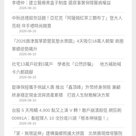
李禮仲：建立醫療黑盒子制度 還原事實保障醫病權益
2026-08-10
中秋送禮超夯話題！亞尼克「阿薩姆紅茶三顆布丁」登大人
亮相 伴手禮時尚開賣
2026-08-10
「2026旗津風箏節暨氣墊水樂園」4天吸引18萬人朝聖 商圈
業績逆勢飆升
2026-08-10
社宅13萬戶砍剩3萬戶 學者批「公然詐騙」 地方補助喊
卡六都跳腳
2026-08-10
錠嵂保經攜手保誠人壽 推出「鑫頂峰」外幣終身保險 兼顧
終身穩定現金流與資產累積 打造人生財務解決方案
2026-08-10
台股 5 天甩轎 4,900 點又上演 V 轉！散戶崩潰殺低 網狂刷
00991A：看經理人 10 次抄底川湖『根本神操盤！』
2026-08-10
「家、無限延伸」建構偏鄉照護大拼圖 北榮展現燈塔醫院