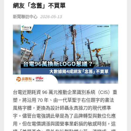
網友「念舊」不買單
新聞聯訪中心
2026-05-13
台電近期耗資 96 萬元推動企業識別系統（CIS）重
塑，將沿用 70 年、由一代草聖于右任題字的書法
風格字體，更換為設計師聶永真操刀的現代標準
字。儘管台電強調此舉是為了品牌轉型與數位化應
用，但在電價調漲與國營事業虧損的敏感時刻，這