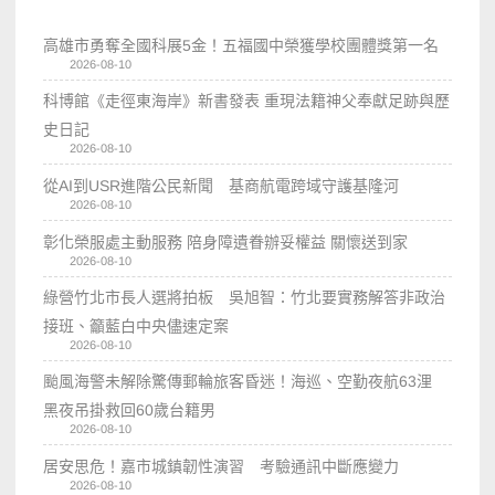
高雄市勇奪全國科展5金！五福國中榮獲學校團體獎第一名
2026-08-10
科博館《走徑東海岸》新書發表 重現法籍神父奉獻足跡與歷
史日記
2026-08-10
從AI到USR進階公民新聞 基商航電跨域守護基隆河
2026-08-10
彰化榮服處主動服務 陪身障遺眷辦妥權益 關懷送到家
2026-08-10
綠營竹北市長人選將拍板 吳旭智：竹北要實務解答非政治
接班、籲藍白中央儘速定案
2026-08-10
颱風海警未解除驚傳郵輪旅客昏迷！海巡、空勤夜航63浬
黑夜吊掛救回60歲台籍男
2026-08-10
居安思危！嘉市城鎮韌性演習 考驗通訊中斷應變力
2026-08-10