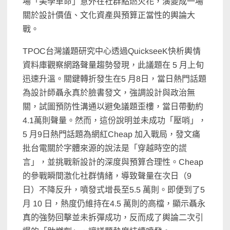
場「美學革命」意外在社群點燃火花，演變成一場
關於設計價值、文化資產與預算正當性的輿論大
戰。
TPOC台灣議題研究中心透過QuickseeK快析輿情
資料庫觀察網路聲量趨勢發現，此議題在 5 月上旬
迅速升溫。關鍵轉折發生在5 月8日，當日熱門話題
為設計師聶永真於臉書發文，強調設計與政治無
關，試圖預防性溝通以避免議題歪樓，當日帶動約
4.1萬則聲量。然而，這份說明並未成功「壓哨」，
5 月9日熱門話題為網紅Cheap 加入戰局，發文痛
批台電關於字體來源的說法是「穿越時空的謊
言」，並挑戰新設計的深度與預算合理性。Cheap
的參戰瞬間激化社群情緒，導致聲量在次日（9
日）不降反升，噴發式增長至5.5 萬則。即便到了5
月 10 日，熱度仍維持在4.5 萬則的高檔，顯示聶永
真的強勢回擊並未拆彈成功，反而成了輿論二次引