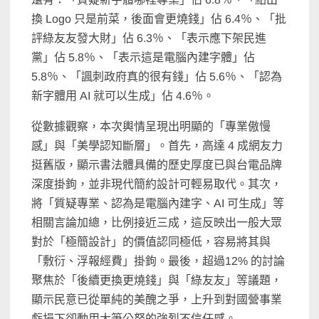
換 Logo 只是前菜，後面會更燒錢」佔 6.4％、「批
評綠友友發大財」佔 6.3％、「表示應下架民進
黨」佔 5.8％、「表示這是電腦內建字體」佔
5.8％、「諷刺政府真的很有錢」佔 5.6％、「認為
新字體用 AI 就可以生成」佔 4.6％。
從數據觀察，本次輿情呈現出明顯的「專業傲慢
感」與「美學認知斷層」。首先，高達 4 成網友力
挺舊版，顯示書法體具備的歷史厚度已與台電品牌
深度掛鉤，並非現代簡約設計可輕易取代。其次，
將「質疑專業、認為是電腦內建字、AI 可生成」等
相關言論加總，比例接近三成，這反映出一般大眾
對於「極簡設計」的價值認同極低，容易將其與
「敷衍、浮報經費」掛鉤。最後，超過12% 的討論
聚焦於「後續更換更燒錢」與「綠友友」等議題，
顯示民意已從單純的美醜之爭，上升到對國營事業
虧損下卻動用大筆公帑的強烈不信任感。