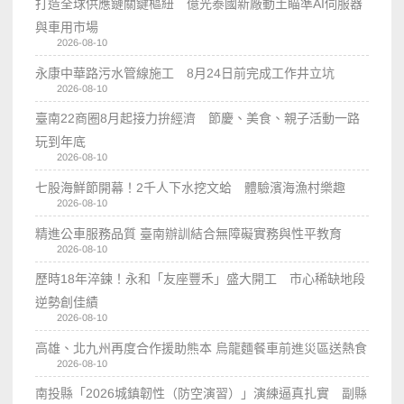
打造全球供應鏈關鍵樞紐 億光泰國新廠動土瞄準AI伺服器
與車用市場
2026-08-10
永康中華路污水管線施工 8月24日前完成工作井立坑
2026-08-10
臺南22商圈8月起接力拚經濟 節慶、美食、親子活動一路
玩到年底
2026-08-10
七股海鮮節開幕！2千人下水挖文蛤 體驗濱海漁村樂趣
2026-08-10
精進公車服務品質 臺南辦訓結合無障礙實務與性平教育
2026-08-10
歷時18年淬鍊！永和「友座豐禾」盛大開工 市心稀缺地段
逆勢創佳績
2026-08-10
高雄、北九州再度合作援助熊本 烏龍麵餐車前進災區送熱食
2026-08-10
南投縣「2026城鎮韌性（防空演習）」演練逼真扎實 副縣