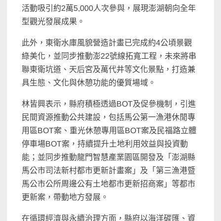
活動吸引約2萬5,000人次參與，展現澎湖朝向全年
型觀光發展成果。
此外，東衛水庫風貌營造計畫已完成約4公頃景觀
綠美化，並同步推動澎22號線拓寬工程，未來將串
聯東衛坑道、天后宮及萬代井等文化景點，打造兼
具生態、文化與休憩功能的優質場域。
林皆興表示，縣府積極透過BOT及促參機制，引進
民間資源推動公共建設，包括馬公第一漁港休閒專
用區BOT案、重光休憩專用區BOT案及民福路立體
停車場BOT案，持續提升土地利用效益與投資動
能；並同步推動龍門智慧產業園區開發及「澎湖縣
馬公市司法新村都市更新計畫案」及「第三漁港暨
馬公市公所周邊公有土地都市更新招商案」等都市
更新案，帶動地方發展。
在循環經濟與永續治理方面，縣府以海洋碳匯、資