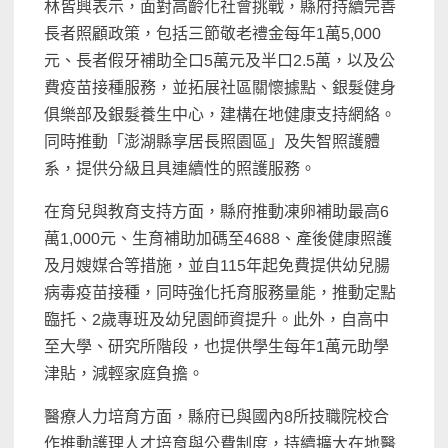
林皆興表示，面對高齡化社會挑戰，縣府持續完善
長者照顧政策，包括三節敬老禮金每年1萬5,000
元、長者假牙補助全口5萬元及半口2.5萬，以及公
費疫苗接種服務，並拓展社區關懷據點、銀髮健身
俱樂部及銀髮養生中心，建構在地健康支持網絡。
同時推動「澎湖縣享居長照園區」及失智照護體
系，提供分級且具連續性的照護服務。
在育兒與教育支持方面，縣府推動凍卵補助最高6
萬1,000元、生育補助加碼至4688、產後健康照護
及月嫂媒合等措施，並自115年起免費提供幼兒腸
病毒疫苗接種，同時強化托育服務量能，推動定點
臨托、2歲專班及幼兒園師資提升。此外，自高中
至大學、研究所階段，也提供學生每年1萬元助學
津貼，減輕家庭負擔。
醫療人力培育方面，縣府已與國內8所技職院校合
作推動護理人才培育與公費制度，持續擴大在地醫