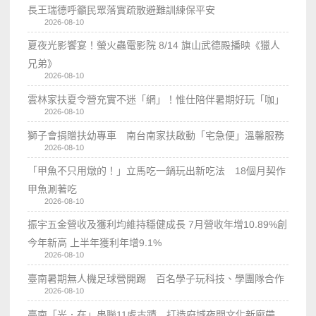
長王瑞德呼籲民眾落實疏散避難訓練保平安
2026-08-10
夏夜光影饗宴！螢火蟲電影院 8/14 旗山武德殿播映《獵人
兄弟》
2026-08-10
雲林家扶夏令營充實不迷「網」！惟仕陪伴暑期好玩「咖」
2026-08-10
獅子會捐贈扶幼專車 南台南家扶啟動「宅急便」溫馨服務
2026-08-10
「甲魚不只用燉的！」立馬吃一鍋玩出新吃法 18個月契作
甲魚涮著吃
2026-08-10
振宇五金營收及獲利均維持穩健成長 7月營收年增10.89%創
今年新高 上半年獲利年增9.1%
2026-08-10
臺南暑期無人機足球營開踢 百名學子玩科技、學團隊合作
2026-08-10
臺南「光．在」串聯11處古蹟 打造府城夜間文化新廊帶