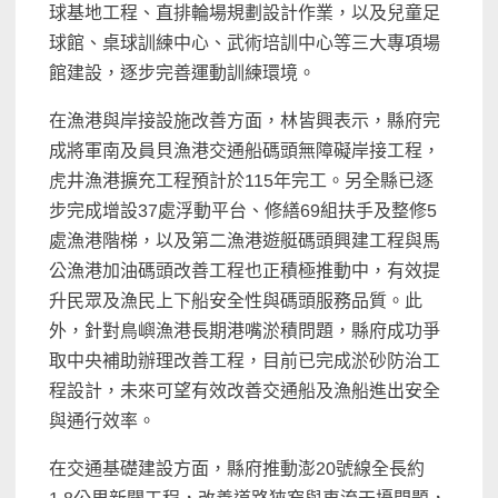
球基地工程、直排輪場規劃設計作業，以及兒童足
球館、桌球訓練中心、武術培訓中心等三大專項場
館建設，逐步完善運動訓練環境。
在漁港與岸接設施改善方面，林皆興表示，縣府完
成將軍南及員貝漁港交通船碼頭無障礙岸接工程，
虎井漁港擴充工程預計於115年完工。另全縣已逐
步完成增設37處浮動平台、修繕69組扶手及整修5
處漁港階梯，以及第二漁港遊艇碼頭興建工程與馬
公漁港加油碼頭改善工程也正積極推動中，有效提
升民眾及漁民上下船安全性與碼頭服務品質。此
外，針對鳥嶼漁港長期港嘴淤積問題，縣府成功爭
取中央補助辦理改善工程，目前已完成淤砂防治工
程設計，未來可望有效改善交通船及漁船進出安全
與通行效率。
在交通基礎建設方面，縣府推動澎20號線全長約