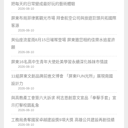
把每天的日常變成最好玩的藝術體驗
2026-08-10
屏東布局菲律賓觀光市場 拜會航空公司與旅遊巨頭共拓國際
客源
2026-08-10
英仙座流星雨8月15日璀璨登場 屏東邀您相約佳樂水追星許
願
2026-08-10
屏東16名高中生青年大使赴美學習永續深化姊妹市情誼
2026-08-10
11組屏東文創品牌前進文博會 「屏東FUN光所」展現南國
設計力
2026-08-10
與高教產工會簽六大訴求 柯志恩創意文宣品「拳擊手套」宣
示打擊校園亂象
2026-08-10
工務局勇奪國家卓越建設獎9項大獎 高雄公共建設再創佳績
2026-08-10