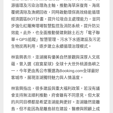
源循環及污染治理為主軸，推動海草床復育、海底
覆網清除及漁網回收，同時啟動環保高效綠能循環
經濟園區BOT計畫，提升垃圾自主處理能力，並同
步強化紅羅掩埋場智慧監控及消防系統，提升防災
效能。此外，也全面推動營建剩餘土石方「電子聯
單＋GPS追蹤」智慧管理、污水下水道建設及污泥
生物炭再利用，逐步建立永續循環治理模式。
林皆興表示，澎湖擁有優美自然景觀與深厚人文底
蘊，曾入選《寂寞星球》全球十大世外桃源島嶼之
一，今年更由馬公市獲選為Booking.com全球最好
客城市，展現澎湖獨特魅力與人情溫度。
林皆興指出，很多建設與重大福利政策，若沒有議
會支持無法順利推動，府會雖有不同意見，但大家
的共同目標都是希望澎湖能夠更好。澎湖雖然是離
島，但不能因為是離島就在建設、醫療與照顧上成