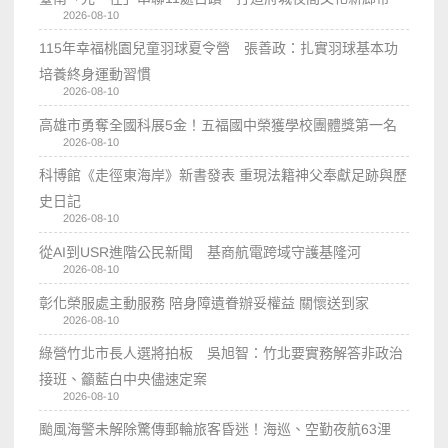
2026-08-10
115年幸福桃園兒童羽球夏令營 張善政：扎實羽球基本功
培養終身運動習慣
2026-08-10
高雄市勇奪全國科展5金！五福國中榮獲學校團體獎第一名
2026-08-10
科博館《走徑東海岸》新書發表 重現法籍神父奉獻足跡與歷
史日記
2026-08-10
從AI到USR進階公民新聞 基商航電跨域守護基隆河
2026-08-10
彰化榮服處主動服務 陪身障遺眷辦妥權益 關懷送到家
2026-08-10
綠營竹北市長人選將拍板 吳旭智：竹北要實務解答非政治
接班、籲藍白中央儘速定案
2026-08-10
颱風海警未解除驚傳郵輪旅客昏迷！海巡、空勤夜航63浬