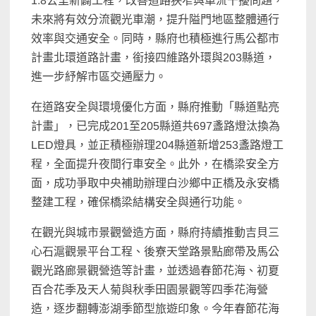
1.8公里新闢工程，改善道路狹窄與車流干擾問題，
未來將有效分流觀光車潮，提升隘門地區整體通行
效率與交通安全。同時，縣府也積極進行馬公都市
計畫北環道路計畫，銜接四維路外環與203縣道，
進一步紓解市區交通壓力。
在道路安全與環境優化方面，縣府推動「縣道點亮
計畫」，已完成201至205縣道共697盞路燈汰換為
LED燈具，並正積極辦理204縣道新增253盞路燈工
程，全面提升夜間行車安全。此外，在橋梁安全方
面，成功爭取中央補助辦理白沙鄉中正橋及永安橋
整建工程，確保橋梁結構安全與通行功能。
在觀光與城市景觀營造方面，縣府持續推動吉貝三
心石滬觀景平台工程、後寮天堂路景點廊帶及馬公
觀光路廊景觀營造等計畫，並透過春節花海、初夏
百合花季及天人菊與秋季田園景觀等四季花海營
造，逐步翻轉澎湖季節型旅遊印象。今年春節花海