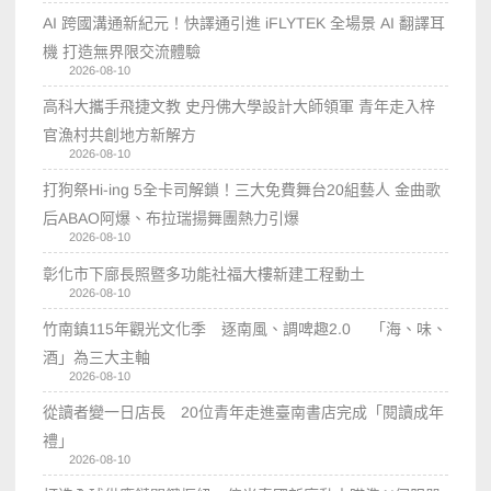
AI 跨國溝通新紀元！快譯通引進 iFLYTEK 全場景 AI 翻譯耳
機 打造無界限交流體驗
2026-08-10
高科大攜手飛捷文教 史丹佛大學設計大師領軍 青年走入梓
官漁村共創地方新解方
2026-08-10
打狗祭Hi-ing 5全卡司解鎖！三大免費舞台20組藝人 金曲歌
后ABAO阿爆、布拉瑞揚舞團熱力引爆
2026-08-10
彰化市下廍長照暨多功能社福大樓新建工程動土
2026-08-10
竹南鎮115年觀光文化季 逐南風、調啤趣2.0 「海、味、
酒」為三大主軸
2026-08-10
從讀者變一日店長 20位青年走進臺南書店完成「閱讀成年
禮」
2026-08-10