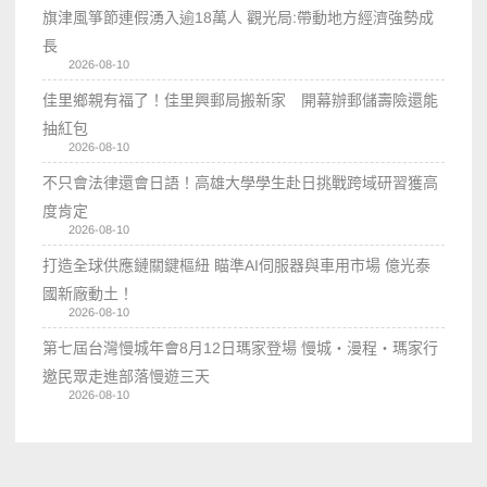
旗津風箏節連假湧入逾18萬人 觀光局:帶動地方經濟強勢成
長
2026-08-10
佳里鄉親有福了！佳里興郵局搬新家 開幕辦郵儲壽險還能
抽紅包
2026-08-10
不只會法律還會日語！高雄大學學生赴日挑戰跨域研習獲高
度肯定
2026-08-10
打造全球供應鏈關鍵樞紐 瞄準AI伺服器與車用市場 億光泰
國新廠動土！
2026-08-10
第七屆台灣慢城年會8月12日瑪家登場 慢城・漫程・瑪家行
邀民眾走進部落慢遊三天
2026-08-10