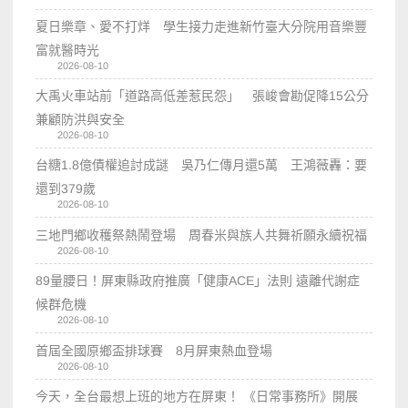
夏日樂章、愛不打烊 學生接力走進新竹臺大分院用音樂豐
富就醫時光
2026-08-10
大禹火車站前「道路高低差惹民怨」 張峻會勘促降15公分
兼顧防洪與安全
2026-08-10
台糖1.8億債權追討成謎 吳乃仁傳月還5萬 王鴻薇轟：要
還到379歲
2026-08-10
三地門鄉收穫祭熱鬧登場 周春米與族人共舞祈願永續祝福
2026-08-10
89量腰日！屏東縣政府推廣「健康ACE」法則 遠離代謝症
候群危機
2026-08-10
首屆全國原鄉盃排球賽 8月屏東熱血登場
2026-08-10
今天，全台最想上班的地方在屏東！ 《日常事務所》開展