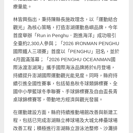
療量能。
林皆興指出，秉持陳縣長施政理念，以「運動結合
觀光」為核心策略，打造澎湖運動島嶼品牌，今年
首度舉辦「Run in Penghu．跑進海洋」成功吸引
全臺約2,300人參與；「2026 IRONMAN PENGHU
國際鐵人三項賽」首度以「PENGHU」冠名，並於
4月圓滿落幕；「2026 PENGHU OCEANMAN國
際泳渡澎湖灣」攜手國際海泳品牌將於6月登場，
持續提升澎湖國際運動觀光能見度。同時，縣府持
續引進全國性賽事，包括菊島秋冬球類錦標賽、全
國中小學籃球冬季聯賽、手球錦標賽及自由盃長青
桌球錦標賽等，帶動地方經濟與觀光發展。
在運動建設方面，縣府持續推動場館改善與新建工
程，包括已完成澎湖縣立棒球場及大城北棒壘球場
改善工程；積極進行澎湖縣立游泳池整修、沙灘排