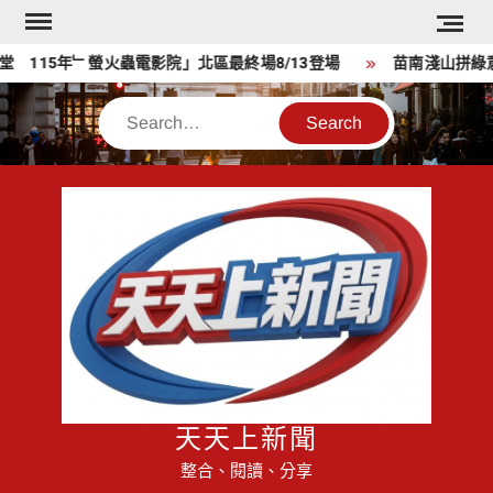
Skip
to
15年﹂螢火蟲電影院」北區最終場8/13登場
苗南淺山拼綠意 
content
Search
天天上新聞
整合、閱讀、分享