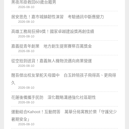
黑夜吊掛救回60歲台籍男
2026-08-10
居安思危！嘉市城鎮韌性演習 考驗通訊中斷應變力
2026-08-10
高雄工務局狂掃9獎！國家卓越建設獎再創佳績
2026-08-10
嘉義挺青年創業 地方創生提案賽祭百萬獎金
2026-08-10
從空拍到送貨！嘉義無人機物流邁向商業營運
2026-08-10
醒吾傑出校友掌舵天母國中 白玉鈴陪孩子飛得高、更飛得
久
2026-08-10
花蓮後備攜手民防 深化戰略溝通強化社區韌性
2026-08-10
運動結合Kahoot！互動問答 萬華分局寓教於樂「守護兒少
暑期安全」
2026-08-10