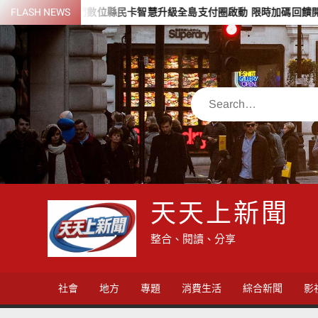
Skip
FLASH NEWS
金門數位縣民卡智慧升級全島支付圈啟動 限時加碼回饋開跑
to
content
Search
天天上新聞
整合、閱讀、分享
社會
地方
專題
消費生活
綜合新聞
影