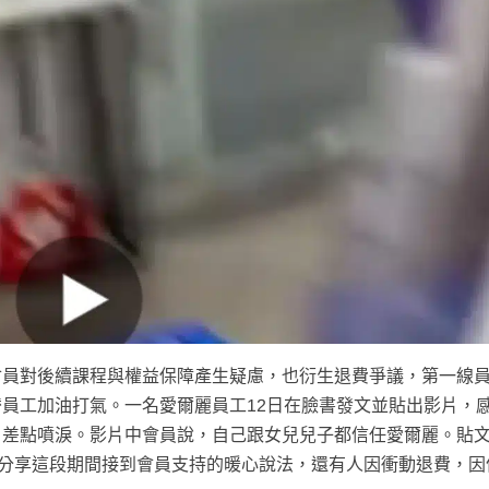
會員對後續課程與權益保障產生疑慮，也衍生退費爭議，第一線
替員工加油打氣。一名愛爾麗員工
12日
在臉書發文並貼出影片，
，差點噴淚。影片中會員說，自己跟女兒兒子都信任愛爾麗。
貼
分享這段期間接到會員支持的暖心說法，還有人因衝動退費，因