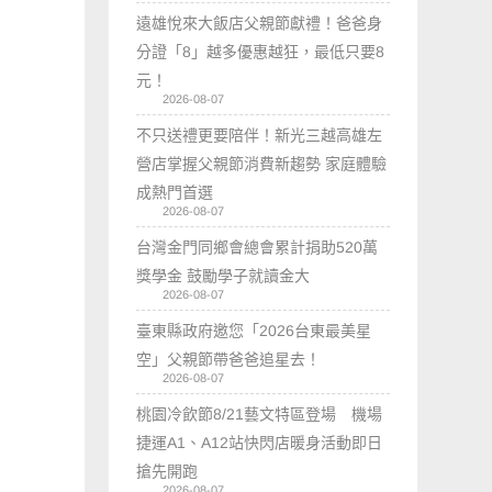
遠雄悅來大飯店父親節獻禮！爸爸身
分證「8」越多優惠越狂，最低只要8
元！
2026-08-07
不只送禮更要陪伴！新光三越高雄左
營店掌握父親節消費新趨勢 家庭體驗
成熱門首選
2026-08-07
台灣金門同鄉會總會累計捐助520萬
獎學金 鼓勵學子就讀金大
2026-08-07
臺東縣政府邀您「2026台東最美星
空」父親節帶爸爸追星去！
2026-08-07
桃園冷飲節8/21藝文特區登場 機場
捷運A1、A12站快閃店暖身活動即日
搶先開跑
2026-08-07