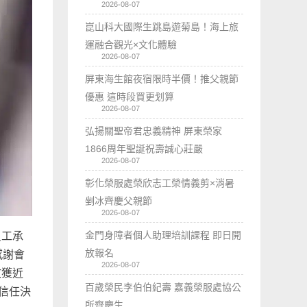
2026-08-07
崑山科大國際生跳島遊菊島！海上旅
運融合觀光×文化體驗
2026-08-07
屏東海生館夜宿限時半價！推父親節
優惠 這時段買更划算
2026-08-07
弘揚關聖帝君忠義精神 屏東榮家
1866周年聖誕祝壽誠心莊嚴
2026-08-07
彰化榮服處榮欣志工榮情義剪×消暑
剉冰齊慶父親節
2026-08-07
金門身障者個人助理培訓課程 即日開
員工承
放報名
感謝會
2026-08-07
文獲近
百歲榮民李伯伯紀壽 嘉義榮服處協公
信任決
所齊慶生