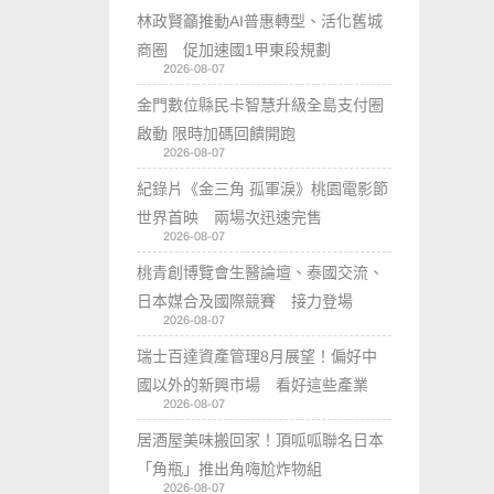
林政賢籲推動AI普惠轉型、活化舊城
商圈 促加速國1甲東段規劃
2026-08-07
金門數位縣民卡智慧升級全島支付圈
啟動 限時加碼回饋開跑
2026-08-07
紀錄片《金三角 孤軍淚》桃園電影節
世界首映 兩場次迅速完售
2026-08-07
桃青創博覽會生醫論壇、泰國交流、
日本媒合及國際競賽 接力登場
2026-08-07
瑞士百達資產管理8月展望！偏好中
國以外的新興市場 看好這些產業
2026-08-07
居酒屋美味搬回家！頂呱呱聯名日本
「角瓶」推出角嗨尬炸物組
2026-08-07