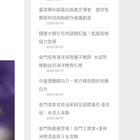
臺灣專利超級站首進文博會 提供免
費智財諮詢助創作者護創意
2026-08-07
捷運大寮社宅申請開紅盤！凱旋青樹
接力登場
2026-08-07
金門培育海洋保育種子教師 水試所
推動幼兒海洋教育扎根
2026-08-07
中盤激戰顯功力，黑方構思精妙完勝
白方
2026-08-07
金門清查苦茶油苯駢芘超標事件 衛生
局：未流入本縣
2026-08-07
金門物產展登場！金門工業會×漢神
洲際浯島原汁全攻略