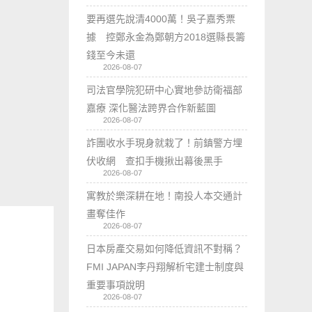
要再選先說清4000萬！吳子嘉秀票
據 控鄭永金為鄭朝方2018選縣長籌
錢至今未還
2026-08-07
司法官學院犯研中心實地參訪衛福部
嘉療 深化醫法跨界合作新藍圖
2026-08-07
詐團收水手現身就栽了！前鎮警方埋
伏收網 查扣手機揪出幕後黑手
2026-08-07
寓教於樂深耕在地！南投人本交通計
畫奪佳作
2026-08-07
日本房產交易如何降低資訊不對稱？
FMI JAPAN李丹翔解析宅建士制度與
重要事項說明
2026-08-07