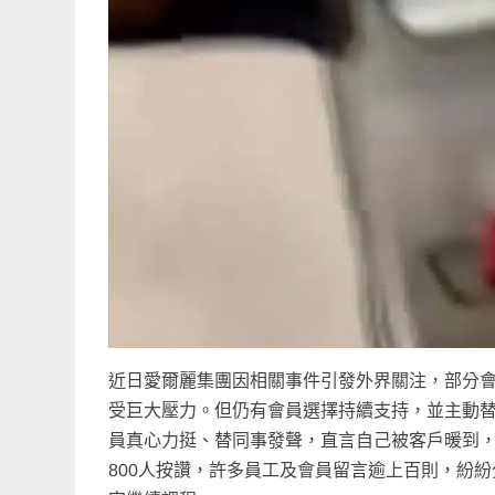
近日愛爾麗集團因相關事件引發外界關注，部分
受巨大壓力。但仍有會員選擇持續支持，並主動
員真心力挺、替同事發聲，直言自己被客戶暖到
800人按讚，
許多員工及會員留言
逾上百則
，
紛紛