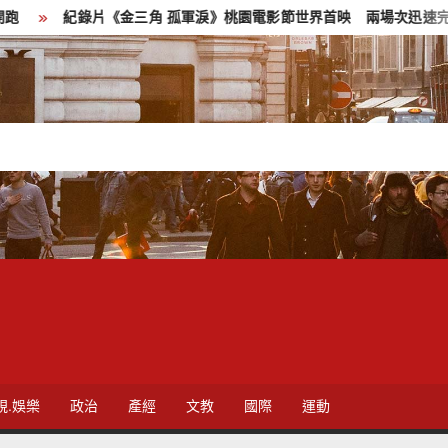
紀錄片《金三角 孤軍淚》桃園電影節世界首映 兩場次迅速完售
視.娛樂
政治
產經
文教
國際
運動