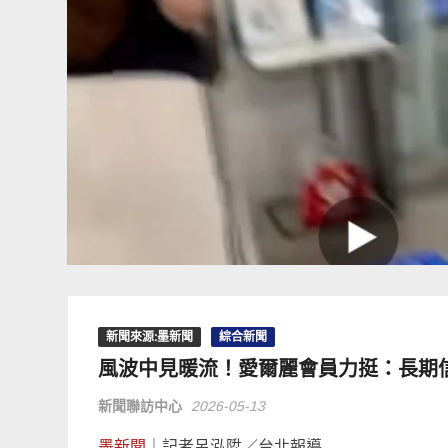
新聞來源:墨新聞
綜合新聞
風波中見暖流！愛爾麗會員力挺：長期
新聞聯訪中心
2026-05-13
墨新聞
｜記者呂泓陞／台北報導