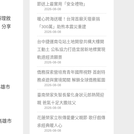
節送上最實用「安全禮物」
2026-08-08
辦理敘
暖心跨海送暖！台灣首廟天壇豪捐
，分享
「300萬」助熊本震災重建
2026-08-08
台中捷運南屯站土地開發共構大樓開
工動土 公私協力打造宜居新地標實現
軌道經濟願景
2026-08-08
僑務探索營培育青年國際視野 首創特
務桌遊與實境闖關 解鎖全球僑務藍圖
2026-08-08
高雄市
臺南榮家失智長輩化身狀元郎熱鬧迎
親 爸氣十足大膽炫父
2026-08-08
花蓮榮家立秋傳愛慶父親節 歌仔戲傳
高雄市
承經典暖人心
2026-08-08