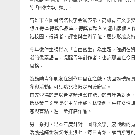
的「圖像文學」類別。
高雄市立圖書館館長李金鴦表示，高雄青年文學獎
版20餘本得獎作品集，得獎者踏入文壇出版個人
結校園、得獎者、評審與主辦單位，逐步形成支
今年徵件主視覺以「自由寫生」為主題，強調在資
戲的像素語言，提醒青年創作者：也許那些在今
風格。
為鼓勵青年朋友在創作中自在遊戲，找回返璞歸真
參與活動即可集點兌換限定周邊贈品。
首先登場的是以希望精進寫作能力的青年為對象
括林榮三文學獎得主吳佳駿、林徹俐，葉紅女性
惑與盲點，進一步打磨作品。
另一系列，是本年度針對「圖像文學」感興趣的
活動邀請金漫獎得主狼七、每日青菜、薛西斯等