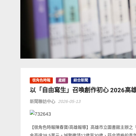
很角色時報
產經
綜合新聞
以「自由寫生」召喚創作初心 2026高
新聞聯訪中心
2026-05-13
【很角色時報陳春寶/高雄報導】高雄市立圖書館主辦之「2
金高達38.5萬元。誠摯邀請12歲至30歲、符合資格