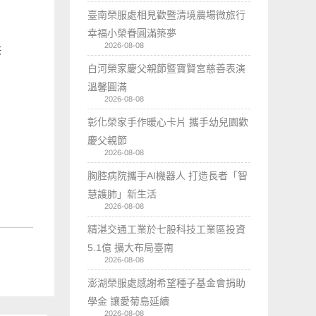
臺南榮服處相見歡暨清境農場微旅行
幸福小榮眷圓滿築夢
2026-08-08
供
白河榮家慶父親節暨寶賢宮慈善表演
溫馨圓滿
2026-08-08
彰化榮家手作暖心卡片 攜手幼兒園歡
慶父親節
2026-08-08
胸腔病院攜手AI機器人 打造長者「智
慧護肺」新生活
2026-08-08
精湛交通工業於七股科技工業區投資
5.1億 擴大布局臺南
2026-08-08
澎湖榮服處感謝希望種子基金會捐助
學金 讓愛菊島延續
2026-08-08