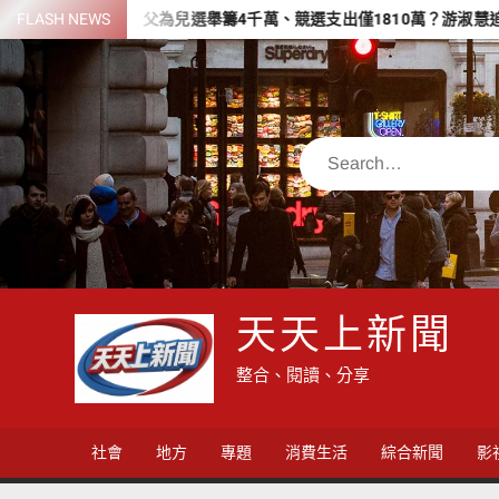
Skip
福
FLASH NEWS
父為兒選舉籌4千萬、競選支出僅1810萬？游淑慧追問鄭朝方：2
to
content
Search
天天上新聞
整合、閱讀、分享
社會
地方
專題
消費生活
綜合新聞
影