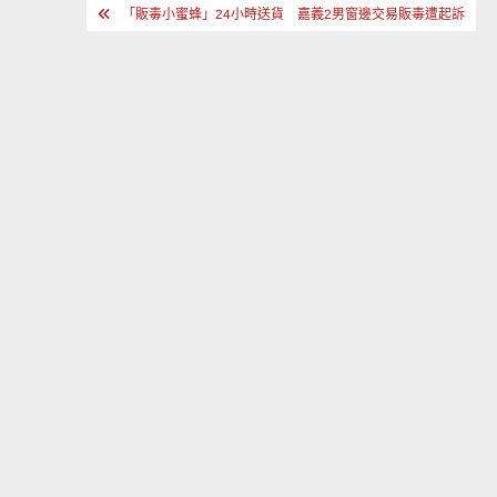
文
「販毒小蜜蜂」24小時送貨 嘉義2男窗邊交易販毒遭起訴
章
導
覽