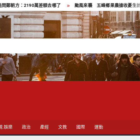
190萬差額去哪了
颱風來襲 五峰鄉果農搶收憂生計 徐欣瑩臉
視.娛樂
政治
產經
文教
國際
運動