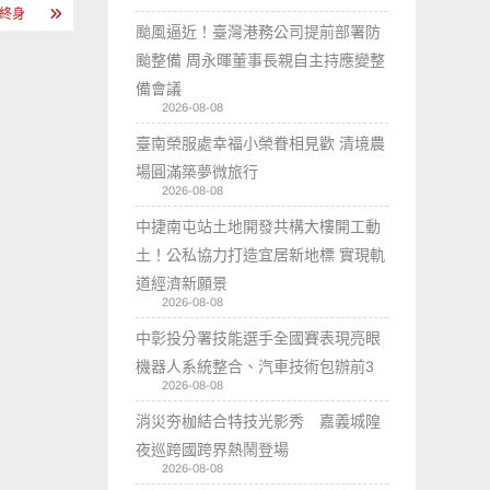
教終身
颱風逼近！臺灣港務公司提前部署防
颱整備 周永暉董事長親自主持應變整
備會議
2026-08-08
臺南榮服處幸福小榮眷相見歡 清境農
場圓滿築夢微旅行
2026-08-08
中捷南屯站土地開發共構大樓開工動
土！公私協力打造宜居新地標 實現軌
道經濟新願景
2026-08-08
中彰投分署技能選手全國賽表現亮眼
機器人系統整合、汽車技術包辦前3
2026-08-08
消災夯枷結合特技光影秀 嘉義城隍
夜巡跨國跨界熱鬧登場
2026-08-08