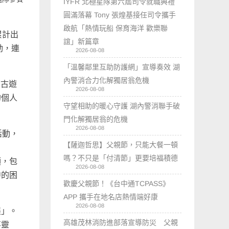
IYFR 北極星隊第六屆司令就職典禮
圓滿落幕 Tony 張煌基接任司令攜手
啟航「熱情玩船 保育海洋 歡樂聯
累計出
誼」新篇章
動，連
2026-08-08
「溫馨鄰里互助防護網」宣導奏效 湖
內警消合力化解獨居翁危機
復古遊
2026-08-08
的個人
守望相助的暖心守護 湖內警消聯手破
門化解獨居翁的危機
2026-08-08
活動，
【薩迦哲思】父親節，只能大餐一頓
嗎？不只是「付清節」更要培福積德
領，包
2026-08-08
中的困
歡慶父親節！《台中通TCPASS》
APP 攜手在地名店熱情端好康
2026-08-08
展」。
高雄茂林消防進部落宣導防災 父親
事靈