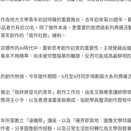
作為地方文學青年初試啼聲的重要舞台，去年迎來第20週年，
作品者也有近20名。除了徵件本身，更重要的是透過系列周邊活
持青年創作的「寫作社群」機制。
訊爆炸的AI時代中，重新思考創作初衷的重要性。主視覺藉由
日看來不夠精準、尚未被完整描摹的輪廓，反而可能成為最鮮明
的創作熱情，今年徵件期間，5月至9月同步規劃兩大系列周邊
，推出「致終將發光的青年」創作工作坊，由各文類專業講師帶
詩獎得主小令，以及香港漫畫家柳廣成，協助學員釐清創作歷程
青年所策劃之「漫構祭」講座，以及「邊界即質地：圖像文學特
創作者，分享圖像創作經驗，以及日常生活如何轉化為文學與敘