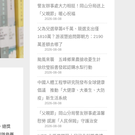
警友辦事處大力相挺！岡山分局送上
「父親節」暖心祝福
2026-08-08
父為兒選舉籌4千萬、競選支出僅
1810萬？游淑慧追問鄭朝方：2190
萬差額去哪了
2026-08-08
颱風來襲 五峰鄉果農搶收憂生計
徐欣瑩臉書發起認購水梨行動
2026-08-08
中國人體工程學研究院發布全球健康
倡議 推動「大健康、大養生、大防
疫」新生活系統
2026-08-08
「父親節」岡山分局警友辦事處溫馨
慰勞 感謝「人民保姆」守護治安
，總獎
2026-08-08
組隊參賽