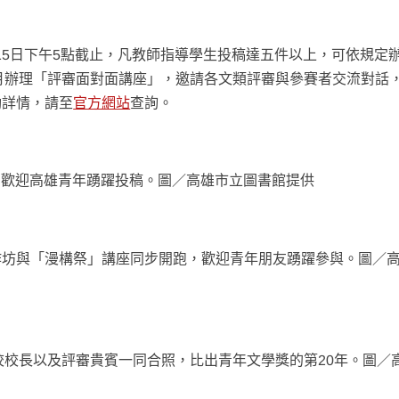
9月15日下午5點截止，凡教師指導學生投稿達五件以上，可依規定
1月辦理「評審面對面講座」，邀請各文類評審與參賽者交流對話
動詳情，請至
官方網站
查詢。
日，歡迎高雄青年踴躍投稿。圖／高雄市立圖書館提供
作坊與「漫構祭」講座同步開跑，歡迎青年朋友踴躍參與。圖／
、學校校長以及評審貴賓一同合照，比出青年文學獎的第20年。圖／