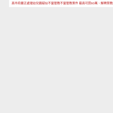
高市府嚴正處理幼兒園疑似不當管教不當管教案件 最高可罰60萬、解聘禁