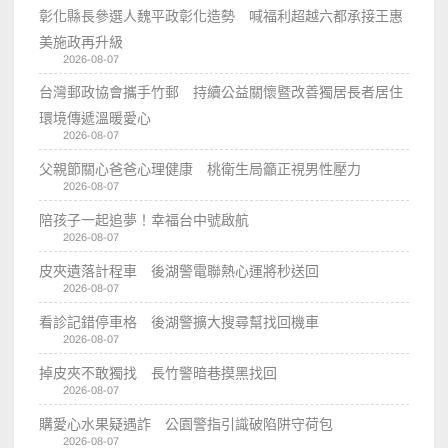
彰化縣長參選人魏平政彰化造勢 喊福利超越六都承接王惠
美施政再升級
2026-08-07
台灣郵政協會攜手竹郵 持續公益關懷暨改善獨居長者居住
環境傳遞溫暖愛心
2026-08-07
父親節關心爸爸心理健康 桃衛生局籲正視男性壓力
2026-08-07
陪孩子一起追夢！幸福台中號啟航
2026-08-07
皮夾遺落計程車 後湖警電聯熱心運將秒送回
2026-08-07
看診記錯停車格 後湖警擴大搜尋幫找回機車
2026-08-07
掉皮夾不敢獨找 長竹警暗巷摸黑找回
2026-08-07
購愛心水果疑遇詐 公園警指引識破陷阱守荷包
2026-08-07