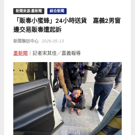
新聞來源:墨新聞
綜合新聞
「販毒小蜜蜂」24小時送貨 嘉義2男窗
邊交易販毒遭起訴
新聞聯訪中心
2026-05-13
墨新聞
｜記者宋其佳／嘉義報導