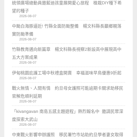
統領廣場總動員邀藍迪孩童展開愛心旅程 植栽DIY種下希
望的種子
2026-08-07
中颱白海豚逼近! 竹縣全面防颱整備 楊文科縣長籲鄉親落
實防颱準備
2026-08-07
竹縣教育邁向新篇章 楊文科縣長視察2新設高中展現高中
五大方案成果
2026-08-07
伊甸桃園庇護工場中秋禮盒開賣 幸福滋味早鳥優惠9折起
2026-08-07
戰火無情、人間有情 約旦母女護照可能逾期卡關求助移民
官解危順利延期
2026-08-07
「kivangavan 南島五感主題遊程」熱烈報名中 邀請民眾深
度探索大武山
2026-08-07
中東戰火影響申辦護照 移民署竹市站助約旦學者妻女取得