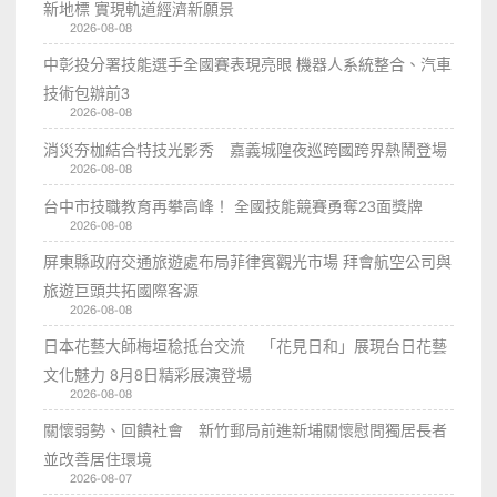
新地標 實現軌道經濟新願景
2026-08-08
中彰投分署技能選手全國賽表現亮眼 機器人系統整合、汽車
技術包辦前3
2026-08-08
消災夯枷結合特技光影秀 嘉義城隍夜巡跨國跨界熱鬧登場
2026-08-08
台中市技職教育再攀高峰！ 全國技能競賽勇奪23面獎牌
2026-08-08
屏東縣政府交通旅遊處布局菲律賓觀光市場 拜會航空公司與
旅遊巨頭共拓國際客源
2026-08-08
日本花藝大師梅垣稔抵台交流 「花見日和」展現台日花藝
文化魅力 8月8日精彩展演登場
2026-08-08
關懷弱勢、回饋社會 新竹郵局前進新埔關懷慰問獨居長者
並改善居住環境
2026-08-07