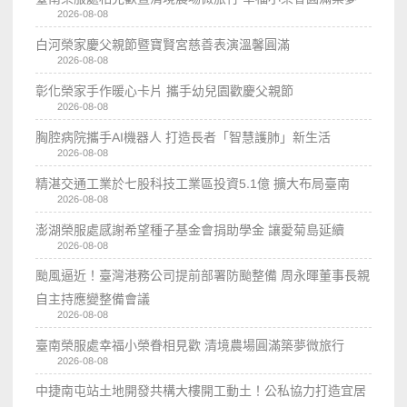
2026-08-08
白河榮家慶父親節暨寶賢宮慈善表演溫馨圓滿
2026-08-08
彰化榮家手作暖心卡片 攜手幼兒園歡慶父親節
2026-08-08
胸腔病院攜手AI機器人 打造長者「智慧護肺」新生活
2026-08-08
精湛交通工業於七股科技工業區投資5.1億 擴大布局臺南
2026-08-08
澎湖榮服處感謝希望種子基金會捐助學金 讓愛菊島延續
2026-08-08
颱風逼近！臺灣港務公司提前部署防颱整備 周永暉董事長親
自主持應變整備會議
2026-08-08
臺南榮服處幸福小榮眷相見歡 清境農場圓滿築夢微旅行
2026-08-08
中捷南屯站土地開發共構大樓開工動土！公私協力打造宜居