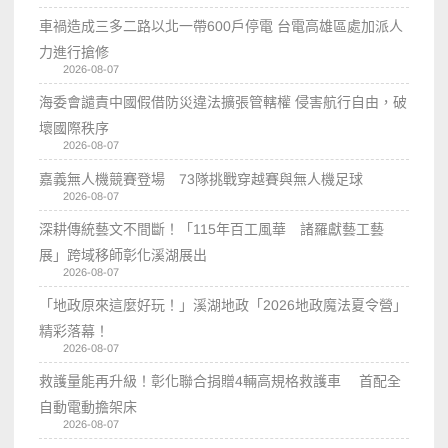
車禍造成三多二路以北一帶600戶停電 台電高雄區處加派人
力進行搶修
2026-08-07
海委會譴責中國假借防災違法擴張管轄權 侵害航行自由，破
壞國際秩序
2026-08-07
嘉義無人機競賽登場 73隊挑戰穿越賽與無人機足球
2026-08-07
深耕傳統藝文不間斷！「115年百工風華 諸羅獻藝工藝
展」跨域移師彰化溪湖展出
2026-08-07
「地政原來這麼好玩！」溪湖地政「2026地政魔法夏令營」
精彩落幕！
2026-08-07
救護量能再升級！彰化聯合捐贈4輛高規格救護車 首配全
自動電動擔架床
2026-08-07