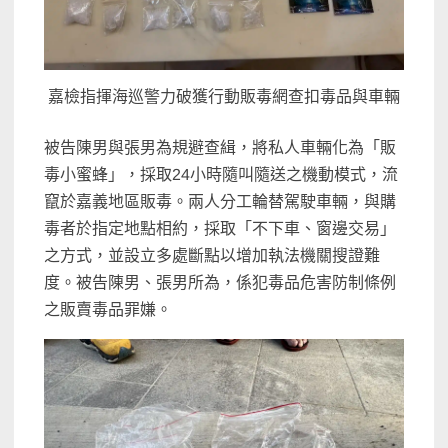
嘉檢指揮海巡警力破獲行動販毒網查扣毒品與車輛
被告陳男與張男為規避查緝，將私人車輛化為「販
毒小蜜蜂」，採取24小時隨叫隨送之機動模式，流
竄於嘉義地區販毒。兩人分工輪替駕駛車輛，與購
毒者於指定地點相約，採取「不下車、窗邊交易」
之方式，並設立多處斷點以增加執法機關搜證難
度。被告陳男、張男所為，係犯毒品危害防制條例
之販賣毒品罪嫌。