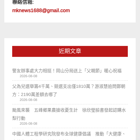
聯絡信箱:
mknews1688@gmail.com
近期文章
警友辦事處大力相挺！岡山分局送上「父親節」暖心祝福
2026-08-08
父為兒選舉籌4千萬、競選支出僅1810萬？游淑慧追問鄭朝
方：2190萬差額去哪了
2026-08-08
颱風來襲 五峰鄉果農搶收憂生計 徐欣瑩臉書發起認購水
梨行動
2026-08-08
中國人體工程學研究院發布全球健康倡議 推動「大健康、