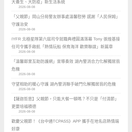
大養生、大防疫」新生活系統
2026-08-08
「父親節」岡山分局警友辦事處溫馨慰勞 感謝「人民保姆」
守護治安
2026-08-08
IYFR 北極星隊第六屆司令就職典禮圓滿落幕 Tony 張煌基接
任司令攜手啟航「熱情玩船 保育海洋 歡樂聯誼」新篇章
2026-08-08
「溫馨鄰里互助防護網」宣導奏效 湖內警消合力化解獨居翁
危機
2026-08-08
守望相助的暖心守護 湖內警消聯手破門化解獨居翁的危機
2026-08-08
【薩迦哲思】父親節，只能大餐一頓嗎？不只是「付清節」
更要培福積德
2026-08-08
歡慶父親節！《台中通TCPASS》APP 攜手在地名店熱情端
好康