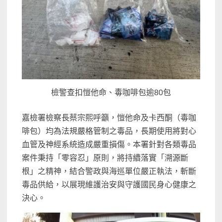
檢警查扣愷他命、毒咖啡包逾80包
嘉檢署檢察長蔡宗熙呼籲，愷他命及卡西酮（毒咖
啡包）均為法規嚴格管制之毒品，長期使用將對心
血管及神經系統造成嚴重損傷。本署針對各類毒品
案件秉持「零容忍」原則，將持續落實「溯源斷
根」之精神，結合警政與海巡單位嚴正執法，斬斷
毒品供給，以展現維護治安與守護國民身心健康之
決心。