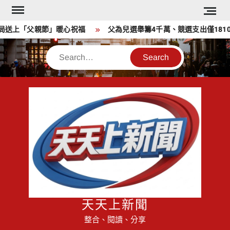
Skip
to
上「父親節」暖心祝福
父為兒選舉籌4千萬、競選支出僅1810萬
content
Search
天天上新聞
整合、閱讀、分享