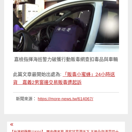
嘉檢指揮海巡警力破獲行動販毒網查扣毒品與車輛
此篇文章最開始出處為:
「販毒小蜜蜂」24小時送
貨 嘉義2男窗邊交易販毒遭起訴
新聞來源：
https://more-news.tw/614067/
文