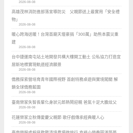
2026-08-08
高雄茂林消防進部落宣導防災 父親節送上最實用「安全禮
物」
2026-08-08
暖心跨海送暖！台灣首廟天壇豪捐「300萬」助熊本震災重
建
2026-08-08
台中捷運南屯站土地開發共構大樓開工動土 公私協力打造宜
居新地標實現軌道經濟願景
2026-08-08
僑務探索營培育青年國際視野 首創特務桌遊與實境闖關 解
鎖全球僑務藍圖
2026-08-08
臺南榮家失智長輩化身狀元郎熱鬧迎親 爸氣十足大膽炫父
2026-08-08
花蓮榮家立秋傳愛慶父親節 歌仔戲傳承經典暖人心
2026-08-08
臺南榮服處相見歡暨清境農場微旅行 幸福小榮眷圓滿築夢