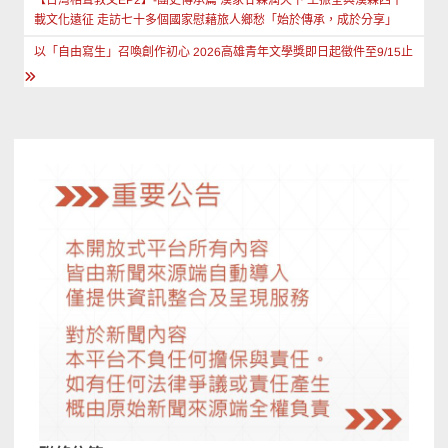
章
【台灣相聲教父EP2】-團史傳承篇 漢家甘霖潤天下 王振全與漢霖四十
載文化遠征 走訪七十多個國家慰藉旅人鄉愁「始於傳承，成於分享」
導
以「自由寫生」召喚創作初心 2026高雄青年文學獎即日起徵件至9/15止
覽