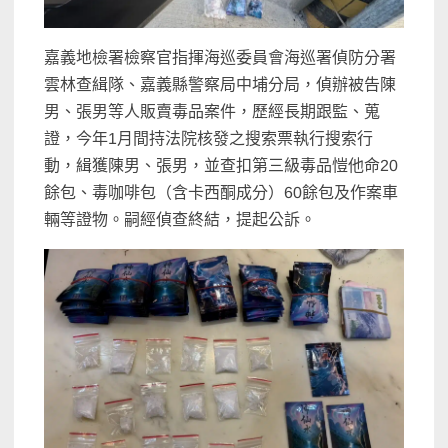
嘉義地檢署檢察官指揮海巡委員會海巡署偵防分署
雲林查緝隊、嘉義縣警察局中埔分局，偵辦被告陳
男、張男等人販賣毒品案件，歷經長期跟監、蒐
證，今年1月間持法院核發之搜索票執行搜索行
動，緝獲陳男、張男，並查扣第三級毒品愷他命20
餘包、毒咖啡包（含卡西酮成分）60餘包及作案車
輛等證物。嗣經偵查終結，提起公訴。