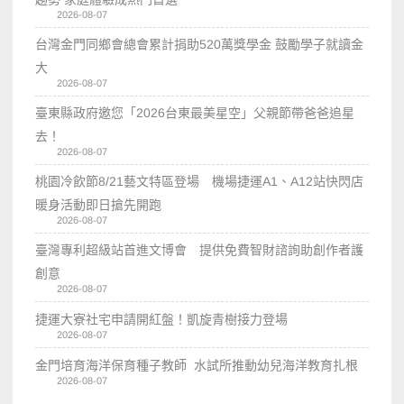
2026-08-07
台灣金門同鄉會總會累計捐助520萬獎學金 鼓勵學子就讀金
大
2026-08-07
臺東縣政府邀您「2026台東最美星空」父親節帶爸爸追星
去！
2026-08-07
桃園冷飲節8/21藝文特區登場 機場捷運A1、A12站快閃店
暖身活動即日搶先開跑
2026-08-07
臺灣專利超級站首進文博會 提供免費智財諮詢助創作者護
創意
2026-08-07
捷運大寮社宅申請開紅盤！凱旋青樹接力登場
2026-08-07
金門培育海洋保育種子教師 水試所推動幼兒海洋教育扎根
2026-08-07