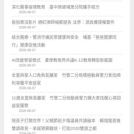
深化醫事倫理教育 臺中榮總埔里分院攜手檢方
2026-08-07
偷拍案沒影片 網紅律師喊都提告 法界：須具備侵權要件
2026-08-07
結合醫療、警消守護民眾健康與安全 埔基「爸爸健康同
行」健康促進活動
2026-08-07
AI改變學習模式 產學教育界共議K-12教育轉型新藍圖
2026-08-07
女童與家人口角負氣離家 竹警二分局積極動員警力查找順
利尋獲平安返家
2026-08-07
11歲女童負氣離家 竹警二分局動員警力擴大查找暖心尋回
返家團聚
2026-08-07
陪孩子打開世界！父親節前夕偕議員共讀繪本 賴瑞隆首推
雙語政見、承諾預算翻倍，打造2030雙語之都
2026-08-07