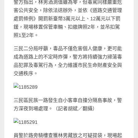
警方指出，林男酒測值雖為零，但毒駕同樣嚴重危
害公共安全，除依法送辦外，並依《道路交通管理
處罰條例》開罰新臺幣3萬元以上、12萬元以下罰
鍰，現場移置保管車輛、扣繳牌照2年，並吊扣駕
照1至2年。
三民二分局呼籲，毒品不僅危害個人健康，更可能
成為道路上的不定時炸彈，警方將持續強力掃蕩毒
品犯罪及毒駕行為，全力維護市民生命財產安全與
交通秩序。
三民區民族一路發生自小客車自撞分隔島事故，警
方深夜到場處理。（記者胡斌／翻攝）
員警於路旁騎樓查獲林男藏放之可疑提袋，現場起