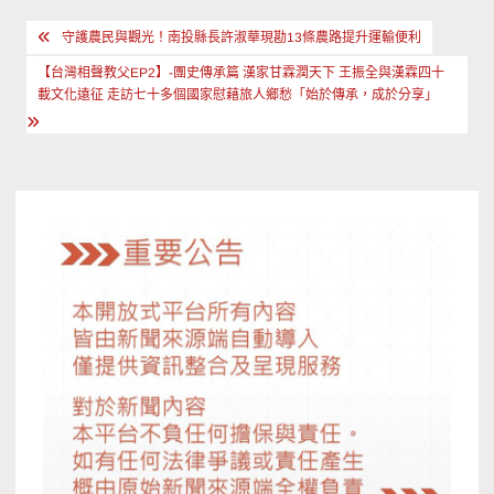
文
守護農民與觀光！南投縣長許淑華現勘13條農路提升運輸便利
章
【台灣相聲教父EP2】-團史傳承篇 漢家甘霖潤天下 王振全與漢霖四十
導
載文化遠征 走訪七十多個國家慰藉旅人鄉愁「始於傳承，成於分享」
覽