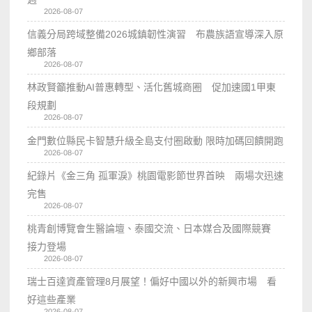
2026-08-07
信義分局跨域整備2026城鎮韌性演習 布農族語宣導深入原
鄉部落
2026-08-07
林政賢籲推動AI普惠轉型、活化舊城商圈 促加速國1甲東
段規劃
2026-08-07
金門數位縣民卡智慧升級全島支付圈啟動 限時加碼回饋開跑
2026-08-07
紀錄片《金三角 孤軍淚》桃園電影節世界首映 兩場次迅速
完售
2026-08-07
桃青創博覽會生醫論壇、泰國交流、日本媒合及國際競賽
接力登場
2026-08-07
瑞士百達資產管理8月展望！偏好中國以外的新興市場 看
好這些產業
2026-08-07