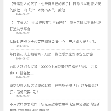
【守護別人的孩子，也牽掛自己的孩子】 陳隊長以刑警父親
的體悟 向「少年隊警察爸爸」致敬！
2026-08-07
【百工達人】 從音樂教育到生命陪伴 黛玉老師以生命經驗
打造共學平台
2026-08-07
基隆長庚成立全台首座圓錐角膜中心 守護國人視力健康
2026-08-07
基隆善心人士捐輪椅、AED 為仁愛之家增添安全防護
2026-08-07
台股大跌資金沒跑！00929上周逆勢淨申購逾8萬張 高股
息ETF排名第二
2026-08-07
遠雄悅來大飯店父親節獻禮！爸爸身分證「8」越多優惠越
狂，最低只要8元！
2026-08-07
不只送禮更要陪伴！新光三越高雄左營店掌握父親節消費新
趨勢 家庭體驗成熱門首選