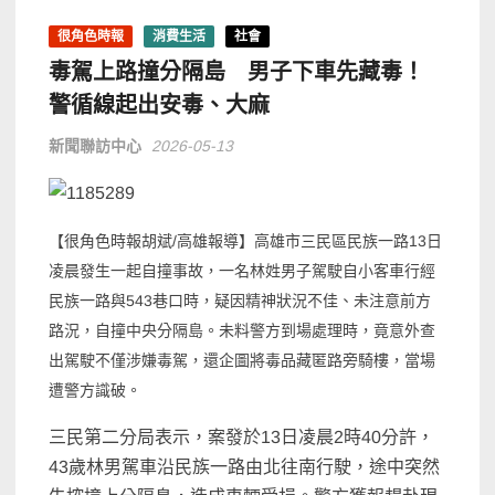
很角色時報
消費生活
社會
毒駕上路撞分隔島 男子下車先藏毒！
警循線起出安毒、大麻
新聞聯訪中心
2026-05-13
【很角色時報胡斌/高雄報導】高雄市三民區民族一路13日
凌晨發生一起自撞事故，一名林姓男子駕駛自小客車行經
民族一路與543巷口時，疑因精神狀況不佳、未注意前方
路況，自撞中央分隔島。未料警方到場處理時，竟意外查
出駕駛不僅涉嫌毒駕，還企圖將毒品藏匿路旁騎樓，當場
遭警方識破。
三民第二分局表示，案發於13日凌晨2時40分許，
43歲林男駕車沿民族一路由北往南行駛，途中突然