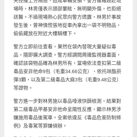
失控撞上分隔島，造成車輛受損。警方獲報趕赴現
場時，林男僅表示頭部暈眩、無明顯外傷，也拒絕
送醫。不過現場熱心民眾向警方透露，林男於事故
發生後，曾神情慌張地從車內拿出一袋不明物品，
偷偷藏放在附近大樓騎樓下。
警方立即前往查看，果然在袋內發現大量疑似毒
品，隨即擴大調查。警方經調閱周邊監視器畫面，
確認該袋物品確為林男所有，當場依法查扣第二級
毒品安非他命9包（毛重34.66公克）、依托咪酯菸
彈3顆，以及第二級毒品大麻3包（毛重9.48公克）
等證物。
警方進一步對林男施以毒品唾液快篩檢測，結果對
第二級毒品甲基安非他命呈陽性反應，顯示林男涉
嫌施用毒品後駕車。全案依違反《毒品危害防制條
例》及毒駕等罪嫌偵辦。