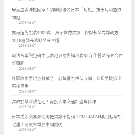
居酒屋美味搬回家！頂呱呱聯名日本「角瓶」推出角嗨尬炸
物組
2026-08-07
要再選先說清4000萬！吳子嘉秀票據 控鄭永金為鄭朝方
2018選縣長籌錢至今未還
2026-08-07
司法官學院犯研中心實地參訪衛福部嘉療 深化醫法跨界合作
新藍圖
2026-08-07
詐團收水手現身就栽了！前鎮警方埋伏收網 查扣手機揪出
幕後黑手
2026-08-07
寓教於樂深耕在地！南投人本交通計畫奪佳作
2026-08-07
日本房產交易如何降低資訊不對稱？FMI JAPAN李丹翔解析
宅建士制度與重要事項說明
2026-08-07