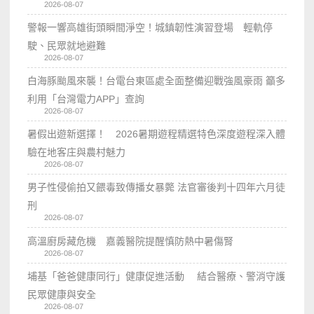
2026-08-07
警報一響高雄街頭瞬間淨空！城鎮韌性演習登場 輕軌停
駛、民眾就地避難
2026-08-07
白海豚颱風來襲！台電台東區處全面整備迎戰強風豪雨 籲多
利用「台灣電力APP」查詢
2026-08-07
暑假出遊新選擇！ 2026暑期遊程精選特色深度遊程深入體
驗在地客庄與農村魅力
2026-08-07
男子性侵偷拍又餵毒致傳播女暴斃 法官審後判十四年六月徒
刑
2026-08-07
高溫廚房藏危機 嘉義醫院提醒慎防熱中暑傷腎
2026-08-07
埔基「爸爸健康同行」健康促進活動 結合醫療、警消守護
民眾健康與安全
2026-08-07