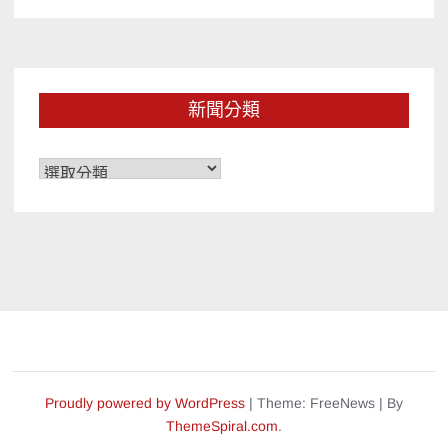
新聞分類
新
聞
分
類
Proudly powered by WordPress
|
Theme: FreeNews
|
By
ThemeSpiral.com
.