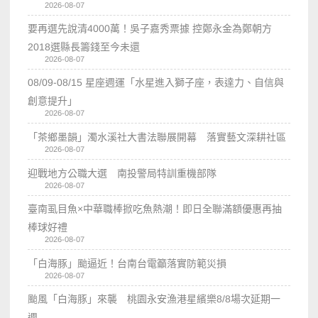
2026-08-07
要再選先說清4000萬！吳子嘉秀票據 控鄭永金為鄭朝方
2018選縣長籌錢至今未還
2026-08-07
08/09-08/15 星座週運「水星進入獅子座，表達力、自信與
創意提升」
2026-08-07
「茶鄉墨韻」濁水溪社大書法聯展開幕 落實藝文深耕社區
2026-08-07
迎戰地方公職大選 南投警局特訓重機部隊
2026-08-07
臺南虱目魚×中華職棒掀吃魚熱潮！即日全聯滿額優惠再抽
棒球好禮
2026-08-07
「白海豚」颱逼近！台南台電籲落實防範災損
2026-08-07
颱風「白海豚」來襲 桃園永安漁港星繽樂8/8場次延期一
週