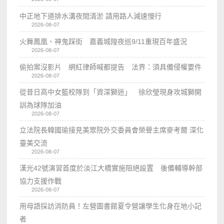
中正地下道排水溝夜間清淤 請用路人減速慢行
2026-08-07
火舞鳳凰、神鬼踩街 嘉義城隍夜巡9/11重現百年盛況
2026-08-07
偷拍案沒影片 網紅律師喊都提告 法界：須具備侵權要件
2026-08-07
從昔日高中女籃校隊到「資深獅迷」 徐欣瑩現身攻城獅開
訓為球隊加油
2026-08-07
立法院長韓國瑜接見美眾院外交委員會榮譽主席麥考爾 深化
臺美交流
2026-08-07
漢光42號演習首度於淡江大橋實施阻絕設置 後備輔導幹部
協力支援作戰
2026-08-07
用母語採訪消防員！左營圖書館夏令營讓學生化身在地小記
者