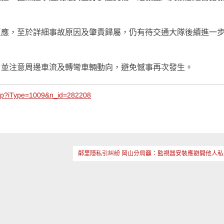
反應，至於詳細事故原因及肇責歸屬，仍有待交通大隊後續進一
，並注意周邊車流及轉彎車輛動向，避免憾事再次發生。
php?iType=1009&n_id=282208
鄰里隱私引糾紛 岡山分局籲：監視器安裝應避開他人