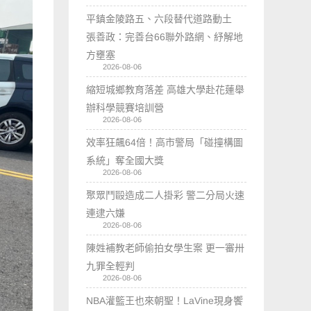
平鎮金陵路五、六段替代道路動土
張善政：完善台66聯外路網、紓解地
方壅塞
2026-08-06
縮短城鄉教育落差 高雄大學赴花蓮舉
辦科學競賽培訓營
2026-08-06
效率狂飆64倍！高市警局「碰撞構圖
系統」奪全國大獎
2026-08-06
聚眾鬥毆造成二人掛彩 警二分局火速
連逮六嫌
2026-08-06
陳姓補教老師偷拍女學生案 更一審卅
九罪全輕判
2026-08-06
NBA灌籃王也來朝聖！LaVine現身饗