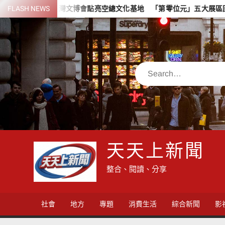
Skip
臺灣文博會點亮空總文化基地 「第零位元」五大展區回歸創作起點
FLASH NEWS
to
content
Search
天天上新聞
整合、閱讀、分享
社會
地方
專題
消費生活
綜合新聞
影