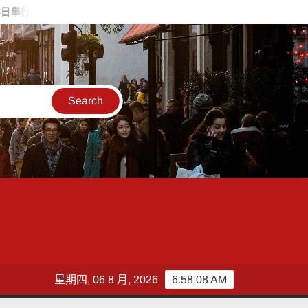
軍警消加薪預算又落空 張惇涵：最晚10月與立法院溝通
蔣萬安
星期四, 06 8 月, 2026
6:58:10 AM