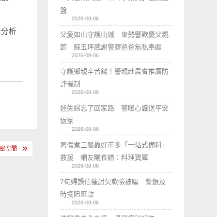
盤
2026-08-06
步分析
父愛如山守護山城 東勢警歡慶父親
節 蘇玉坪感謝警察爸爸無私奉獻
2026-08-06
守護鄉親辛苦錢！警親赴農會推廣防
詐機制
2026-08-06
迷失婦忘了回家路 警暖心護送平安
返家
2026-08-06
暑假煮三餐靠好市多「一站式備料」
私密空間
救援 網友曬食譜：料理寶庫
2026-08-06
7旬婦誤信催討欠款險被騙 警銀及
時攔阻匯款
2026-08-06