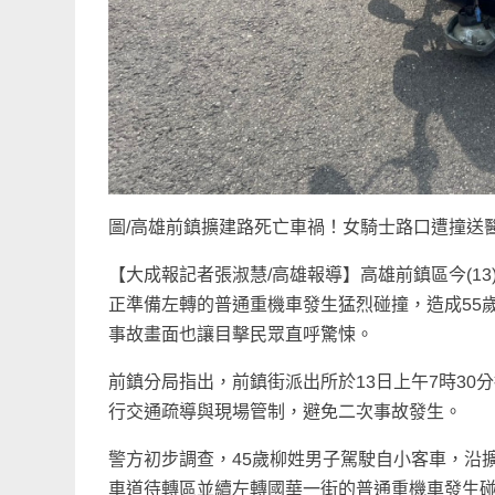
圖/高雄前鎮擴建路死亡車禍！女騎士路口遭撞送
【大成報記者張淑慧/高雄報導】高雄前鎮區今(1
正準備左轉的普通重機車發生猛烈碰撞，造成55
事故畫面也讓目擊民眾直呼驚悚。
前鎮分局指出，前鎮街派出所於13日上午7時3
行交通疏導與現場管制，避免二次事故發生。
警方初步調查，45歲柳姓男子駕駛自小客車，沿
車道待轉區並續左轉國華一街的普通重機車發生