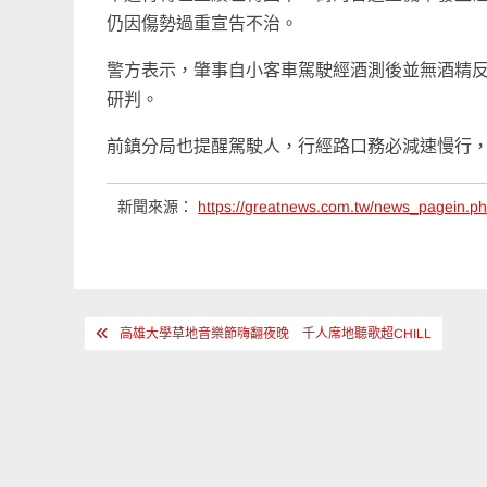
仍因傷勢過重宣告不治。
警方表示，肇事自小客車駕駛經酒測後並無酒精
研判。
前鎮分局也提醒駕駛人，行經路口務必減速慢行
新聞來源：
https://greatnews.com.tw/news_pagein.
文
高雄大學草地音樂節嗨翻夜晚 千人席地聽歌超CHILL
章
導
覽