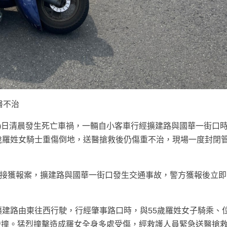
醫不治
3)日清晨發生死亡車禍，一輛自小客車行經擴建路與國華一街口
歲羅姓女騎士重傷倒地，送醫搶救後仍傷重不治，現場一度封閉
0分接獲報案，擴建路與國華一街口發生交通事故，警方獲報後立
擴建路由東往西行駛，行經肇事路口時，與55歲羅姓女子騎乘、
碰撞。猛烈撞擊造成羅女全身多處受傷，經救護人員緊急送醫搶