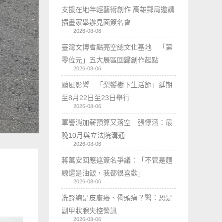
支援在地年輕藝術創作 高雄郵局邀請
插畫家舉辦見面簽名會
2026-08-06
臺灣文博會點亮空總文化基地 「第
零位元」五大展區回歸創作起點
2026-08-06
颱風影響 「梨饗樹下生活節」延期
至8月22日至23日舉行
2026-08-06
軍警消加薪預算又落空 張惇涵：最
晚10月與立法院溝通
2026-08-06
蔣萬安回應遮簽名爭議：「不管是麵
線還是油飯，我都很喜歡」
2026-08-06
洗腎總是皮膚癢、骨頭痛？醫：恐是
副甲狀腺失控警訊
2026-08-06