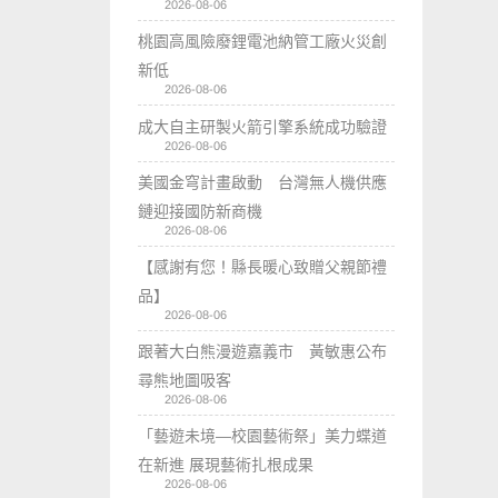
2026-08-06
桃園高風險廢鋰電池納管工廠火災創
新低
2026-08-06
成大自主研製火箭引擎系統成功驗證
2026-08-06
美國金穹計畫啟動 台灣無人機供應
鏈迎接國防新商機
2026-08-06
【感謝有您！縣長暖心致贈父親節禮
品】
2026-08-06
跟著大白熊漫遊嘉義市 黃敏惠公布
尋熊地圖吸客
2026-08-06
「藝遊未境—校園藝術祭」美力蝶道
在新進 展現藝術扎根成果
2026-08-06