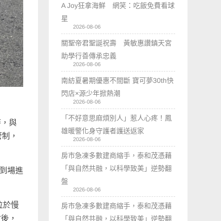
A Joy狂拿海鮮 網笑：吃飯免費看球
星
2026-08-06
關聖帝君聖誕祝壽 黃敏惠讚鎮天宮
助學行善傳承忠義
2026-08-06
南紡夏暑期優惠不間斷 寶可夢30th快
閃店×源少年掀熱潮
2026-08-06
「不好意思麻煩別人」惹人心疼！鳳
時，與
雄暖警化身守護者護送返家
管制，
2026-08-06
房市急凍多數建商縮手，泰和茂憑藉
「與自然共融，以科學致美」逆勢翻
即到場進
盤
2026-08-06
位於慢
房市急凍多數建商縮手，泰和茂憑藉
救後，
「與自然共融，以科學致美」逆勢翻