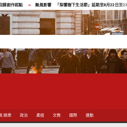
颱風影響 「梨饗樹下生活節」延期至8月22日至23日舉行
視.娛樂
政治
產經
文教
國際
運動