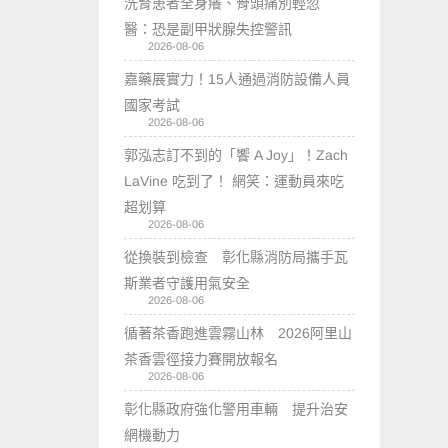
洗腎患者全身癢、骨頭痛別輕忽
醫：恐是副甲狀腺失控警訊
2026-08-06
嘉藥展實力！15人通過消防設備人員
國家考試
2026-08-06
郭泓志訂不到的「饗 A Joy」！Zach
LaVine 吃到了！ 網笑：運動員來吃
超划算
2026-08-06
從換裝到檢查 彰化縣消防局攜手瓦
斯業者守護用氣安全
2026-08-06
循著茶香跑進雲霧山林 2026阿里山
茶香雲徑接力賽開放報名
2026-08-06
彰化縣政府強化警用車輛 提升治安
網機動力