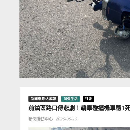
新聞來源:大成報
消費生活
社會
前鎮區路口傳悲劇！轎車碰撞機車釀1
新聞聯訪中心
2026-05-13