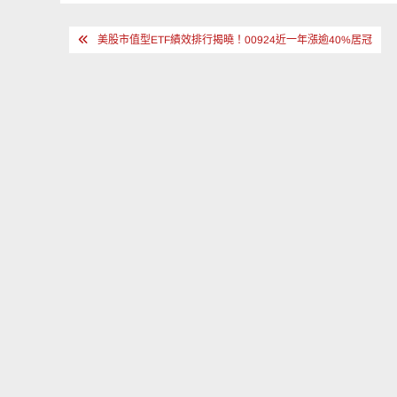
文
美股市值型ETF績效排行揭曉！00924近一年漲逾40%居冠
章
導
覽