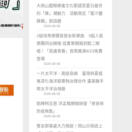
大崗山龍眼蜂蜜文化節感受夏日最夯
的「蜂」潮魅力 活動限定「蜜汁鹽
酥雞」掀話題
2026-08-08
2組培育樂團首發全新單曲 3組人氣
樂團同台開唱 從產業開箱到駁二開
唱！「高速青春」音樂展演8/23免費
登場
2026-08-08
一片太平洋、兩座島嶼 臺灣與夏威
夷深化海洋廢棄物治理合作 臺美聯手
跨太平洋治海廢
2026-08-08
助陣柯志恩 洪孟楷開嗆綠營「食安與
防疫無能」
2026-08-08
警友辦事處大力相挺！岡山分局送上