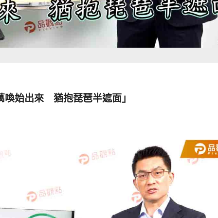
萬喚始出來 猶抱琵琶半遮面」