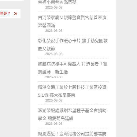
幸福小榮眷圓滿築夢
2026-08-08
灣隱憂？
白河榮家慶父親節暨寶賢宮慈善表演
溫馨圓滿
2026-08-08
彰化榮家手作暖心卡片 攜手幼兒園歡
慶父親節
2026-08-08
胸腔病院攜手AI機器人 打造長者「智
慧護肺」新生活
2026-08-08
精湛交通工業於七股科技工業區投資
5.1億 擴大布局臺南
2026-08-08
澎湖榮服處感謝希望種子基金會捐助
學金 讓愛菊島延續
2026-08-08
颱風逼近！臺灣港務公司提前部署防