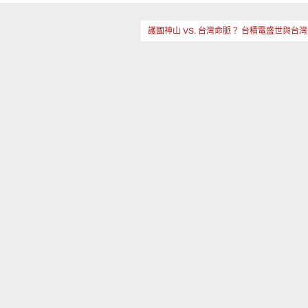
護國神山 VS. 台灣命脈？ 台積電盛世與台