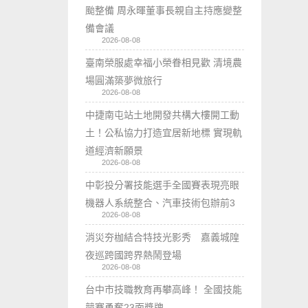
颱整備 周永暉董事長親自主持應變整
備會議
2026-08-08
臺南榮服處幸福小榮眷相見歡 清境農
場圓滿築夢微旅行
2026-08-08
中捷南屯站土地開發共構大樓開工動
土！公私協力打造宜居新地標 實現軌
道經濟新願景
2026-08-08
中彰投分署技能選手全國賽表現亮眼
機器人系統整合、汽車技術包辦前3
2026-08-08
消災夯枷結合特技光影秀 嘉義城隍
夜巡跨國跨界熱鬧登場
2026-08-08
台中市技職教育再攀高峰！ 全國技能
競賽勇奪23面獎牌