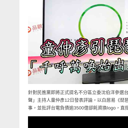
針對民進黨即將正式提名不分區立委沈伯洋參選台
聲」主持人童仲彥12日發表評論，以白居易《琵
事，並批評台電負債逾3500億卻耗資換logo