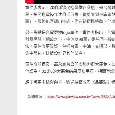
童仲彥表示，沈伯洋獲民進黨徵召參選，是台灣
程，指民進黨操作沈伯洋形象，從剪髮到被拿來
面」，最終能否端出牛肉，仍有待選民檢驗。他
另一焦點是台電更換logo事件。童仲彥指出，台電
引發民怨。相較之下，中油以98萬元委託同一設
法。童仲彥更質疑，包括台電、中油、交通部、數
集中發包，排擠設計界其他業者。
童仲彥並提及，聶永真曾公開表態力挺大罷免，
他認為，32比0的大罷免結果反映民意，相關爭
想了解更多精彩內容，歡迎持續收看《品觀點》
新聞來源：
https://www.pinview.com.tw/News/58341.h