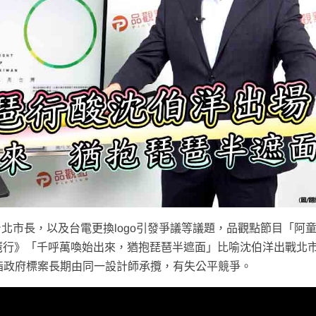
北市長，以及台電更換logo引發爭議等議題，品觀點節目「阿
琶行》「千呼萬喚始出來，猶抱琵琶半遮面」比喻沈伯洋出戰北
，直指政府標案長期由同一設計師承攬，有失公平競爭。