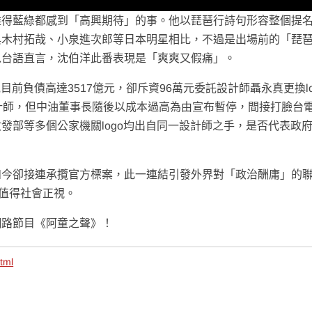
難得藍綠都感到「高興期待」的事。他以琵琶行詩句形容整個提
與木村拓哉、小泉進次郎等日本明星相比，不過是出場前的「琵
以台語直言，沈伯洋此番表現是「爽爽又假痛」。
目前負債高達3517億元，卻斥資96萬元委託設計師聶永真更換lo
計師，但中油董事長隨後以成本過高為由宣布暫停，間接打臉台
發部等多個公家機關logo均出自同一設計師之手，是否代表政
如今卻接連承攬官方標案，此一連結引發外界對「政治酬庸」的
議值得社會正視。
網路節目《阿童之聲》！
tml