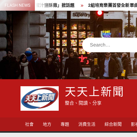
Skip
動限定「蜜汁鹽酥雞」掀話題
FLASH NEWS
2組培育樂團首發全新單曲 3組人氣
to
content
Search
天天上新聞
整合、閱讀、分享
社會
地方
專題
消費生活
綜合新聞
影