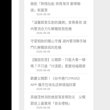
啟航「熱情玩船 保育海洋 歡樂聯
誼」新篇章
2026-08-08
「溫馨鄰里互助防護網」宣導奏效 湖
內警消合力化解獨居翁危機
2026-08-08
守望相助的暖心守護 湖內警消聯手破
門化解獨居翁的危機
2026-08-08
【薩迦哲思】父親節，只能大餐一頓
嗎？不只是「付清節」更要培福積德
2026-08-08
歡慶父親節！《台中通TCPASS》
APP 攜手在地名店熱情端好康
2026-08-08
高雄茂林消防進部落宣導防災 父親
節送上最實用「安全禮物」
2026-08-08