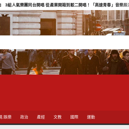
樂團同台開唱 從產業開箱到駁二開唱！「高速青春」音樂展演8/23免費
視.娛樂
政治
產經
文教
國際
運動