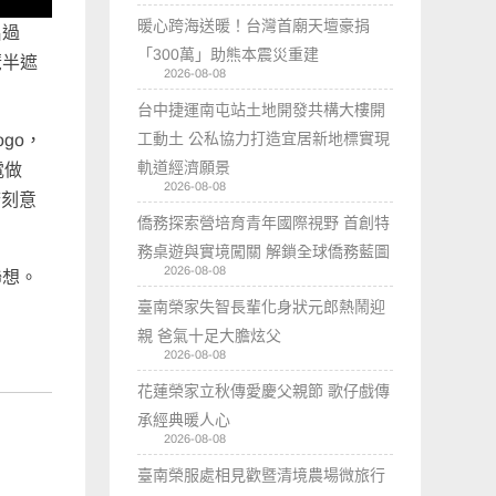
暖心跨海送暖！台灣首廟天壇豪捐
名過
「300萬」助熊本震災重建
琶半遮
2026-08-08
台中捷運南屯站土地開發共構大樓開
工動土 公私協力打造宜居新地標實現
go，
軌道經濟願景
電做
2026-08-08
府刻意
僑務探索營培育青年國際視野 首創特
務桌遊與實境闖關 解鎖全球僑務藍圖
2026-08-08
聯想。
臺南榮家失智長輩化身狀元郎熱鬧迎
親 爸氣十足大膽炫父
2026-08-08
花蓮榮家立秋傳愛慶父親節 歌仔戲傳
承經典暖人心
2026-08-08
臺南榮服處相見歡暨清境農場微旅行