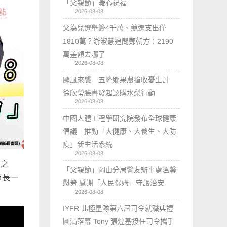
「父親節」暖心祝福
2026-08-08
父為兒選舉籌4千萬、競選支出僅
1810萬？游淑慧追問鄭朝方：2190
萬差額去哪了
2026-08-08
颱風來襲 五峰鄉果農搶收憂生計
徐欣瑩臉書發起認購水梨行動
2026-08-08
中國人體工程學研究院發布全球健康
倡議 推動「大健康、大養生、大防
疫」新生活系統
2026-08-08
童之
「父親節」岡山分局警友辦事處溫馨
市長一
慰勞 感謝「人民保姆」守護治安
2026-08-08
IYFR 北極星隊第六屆司令就職典禮
圓滿落幕 Tony 張煌基接任司令攜手