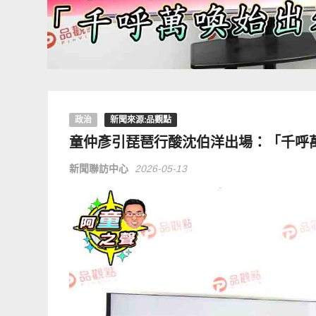
政治
新聞來源:品觀點
童仲彥引琵琶行酸沈伯洋出場：「千呼
新聞聯訪中心
2026-05-13