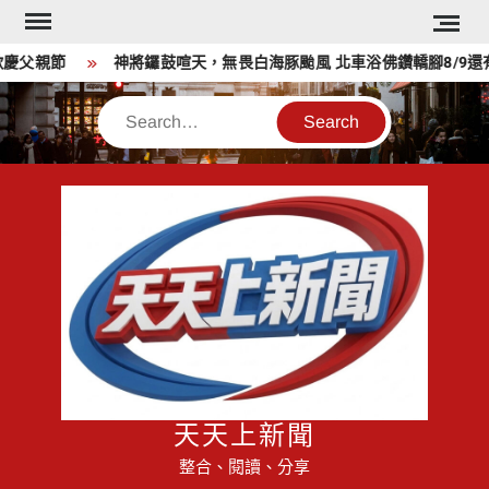
Skip
to
父親節
神將鑼鼓喧天，無畏白海豚颱風 北車浴佛鑽轎腳8/9還有
content
Search
天天上新聞
整合、閱讀、分享