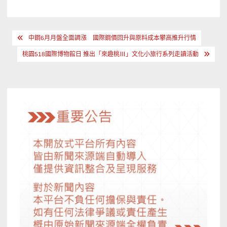
文
中鋼6月月盤全面調漲 國際鋼價回升與原料成本攀高推升行情
章
桃園518國際博物館日 推出「來趣桃Ⅲ」文化小旅行系列走讀活動
導
覽