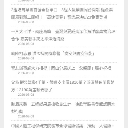
2026-08-08
2組培育樂團首發全新單曲 3組人氣樂團同台開唱 從產業
開箱到駁二開唱！「高速青春」音樂展演8/23免費登場
2026-08-08
一片太平洋、兩座島嶼 臺灣與夏威夷深化海洋廢棄物治理
合作 臺美聯手跨太平洋治海廢
2026-08-08
助陣柯志恩 洪孟楷開嗆綠營「食安與防疫無能」
2026-08-08
警友辦事處大力相挺！岡山分局送上「父親節」暖心祝福
2026-08-08
父為兒選舉籌4千萬、競選支出僅1810萬？游淑慧追問鄭朝
方：2190萬差額去哪了
2026-08-08
颱風來襲 五峰鄉果農搶收憂生計 徐欣瑩臉書發起認購水
梨行動
2026-08-08
中國人體工程學研究院發布全球健康倡議 推動「大健康、