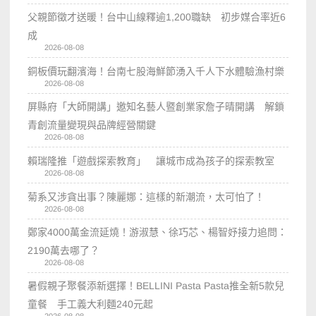
父親節徵才送暖！台中山線釋逾1,200職缺 初步媒合率近6
成
2026-08-08
銅板價玩翻濱海！台南七股海鮮節湧入千人下水體驗漁村樂
2026-08-08
屏縣府「大師開講」邀知名藝人暨創業家詹子晴開講 解鎖
青創流量變現與品牌經營關鍵
2026-08-08
賴瑞隆推「遊戲探索教育」 讓城市成為孩子的探索教室
2026-08-08
菊系又涉貪出事？陳麗娜：這樣的新潮流，太可怕了！
2026-08-08
鄭家4000萬金流延燒！游淑慧、徐巧芯、楊智妤接力追問：
2190萬去哪了？
2026-08-08
暑假親子聚餐添新選擇！BELLINI Pasta Pasta推全新5款兒
童餐 手工義大利麵240元起
2026-08-08