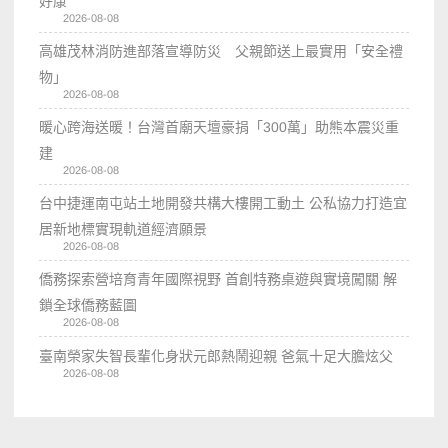
好康
2026-08-08
高雄茂林消防進部落宣導防災 父親節送上最實用「安全禮
物」
2026-08-08
暖心跨海送暖！台灣首廟天壇豪捐「300萬」助熊本震災重
建
2026-08-08
台中捷運南屯站土地開發共構大樓開工動土 公私協力打造宜
居新地標實現軌道經濟願景
2026-08-08
僑務探索營培育青年國際視野 首創特務桌遊與實境闖關 解
鎖全球僑務藍圖
2026-08-08
臺南榮家失智長輩化身狀元郎熱鬧迎親 爸氣十足大膽炫父
2026-08-08