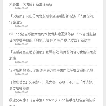
大養生、大防疫」新生活系統
2026-08-08
「父親節」岡山分局警友辦事處溫馨慰勞 感謝「人民保姆」
守護治安
2026-08-08
IYFR 北極星隊第六屆司令就職典禮圓滿落幕 Tony 張煌基接
任司令攜手啟航「熱情玩船 保育海洋 歡樂聯誼」新篇章
2026-08-08
「溫馨鄰里互助防護網」宣導奏效 湖內警消合力化解獨居翁
危機
2026-08-08
守望相助的暖心守護 湖內警消聯手破門化解獨居翁的危機
2026-08-08
【薩迦哲思】父親節，只能大餐一頓嗎？不只是「付清節」
更要培福積德
2026-08-08
歡慶父親節！《台中通TCPASS》APP 攜手在地名店熱情端