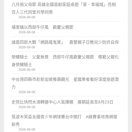
八月祖父母節 高雄全國首創家庭桌遊「家．幸福城」亮相
百人三代同堂共學同樂
2026-08-08
埔里鎮以西部牛仔風 歡慶父親節
2026-08-08
諸葛四郎大戰「網路魔鬼黨」 嘉警親子日教兒少防詐自保
2026-08-08
榮耀騎士 父愛無畏 西部牛仔風歡慶父親節 模範父親化
身榮耀騎士
2026-08-08
中台灣四縣市赴新加坡推廣觀光 星國業者看好深度旅遊潛
力
2026-08-08
史努比快閃水湳轉運中心人氣爆棚 展期延長至8月23日
2026-08-08
筑波木笑盃全國青少年網球賽台中開打 A級賽事培育網壇
新秀
2026-08-08