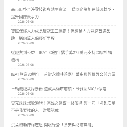
高市府整合淨零技術與轉型資源 偕同企業加速低碳轉型、
提升國際競爭力
2026-08-08
智匯保經人力成長雙冠王三連霸！保經業人力登錄首選品
牌 邁向萬人保經新里程
2026-08-08
從經貿到公益 IEAT 80週年攜手募272萬元支持20家社福
機構
2026-08-08
IEAT歡慶80週年 首辦永續共善嘉年華串聯經貿與公益力量
2026-08-08
車輛機械故障暴衝 造成高雄市前鎮、苓雅區600戶停電
2026-08-08
冒充妹妹想躲通緝！高雄女盤查一路硬拗 警一句「妳到底是
不是我要找的人」當場認栽
2026-08-08
洪孟楷助陣柯志恩 開嗆綠營「食安與防疫無能」