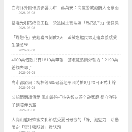
白海豚外圍環流影響北市 蔣萬安：高度警戒嚴防大雨豪雨
2026-08-08
基隆光明路改善工程 榮獲國土管理署「馬路好行」優良獎
2026-08-08
「蝶戀花」瓷繪聯展倒數2天 黃敏惠邀民眾走進嘉義感受
生活美學
2026-08-08
4000萬借款只有1810萬申報 游淑慧追問鄭朝方：2190萬
差額去哪了
2026-08-08
高市都發局：楠梓等5區最新地形圖將於8月20日正式上線
2026-08-08
父親節閱讀傳愛 鳳山醫院打造失智友善全齡家庭 從守護孩
子到陪伴長輩
2026-08-08
大崗山龍眼蜂蜜文化節感受夏日最夯的「蜂」潮魅力 活動
限定「蜜汁鹽酥雞」掀話題