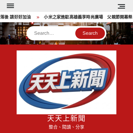
Skip
to
 請好好加油
小米之家進駐高雄義享時尚廣場 父親節開幕祭三重
content
Search
天天上新聞
整合、閱讀、分享