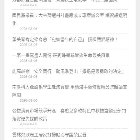
2026-08-06
國民黨議員：大林蒲遷村計畫應成立專案辦公室 讓資訊透明
化
2026-08-06
蕭美琴肯定梁育慈「宛如當年的自己」 接棒戰貓精神！
2026-08-06
一筆一墨寫盡人間情 莊秀珠墨韻暈染生命最美風景
2026-08-06
能高越嶺 安全同行 颱風季登山「撤退是最勇敢的決定」
2026-08-06
南臺科大產設系學生赴澳實習 用精湛手藝修復精品跨越語言
隔閡
2026-08-06
公益消費市場競爭升溫 喜憨兒多款特色中秋禮盒籲公部門
落實優先採購政策
2026-08-06
雲林榮欣志工居家打掃貼心守護榮民眷
2026-08-06