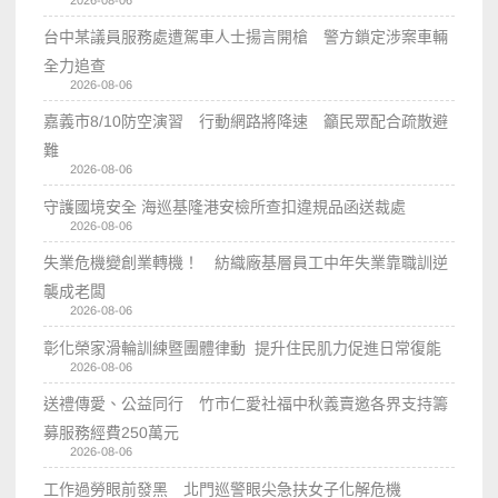
台中某議員服務處遭駕車人士揚言開槍 警方鎖定涉案車輛
全力追查
2026-08-06
嘉義市8/10防空演習 行動網路將降速 籲民眾配合疏散避
難
2026-08-06
守護國境安全 海巡基隆港安檢所查扣違規品函送裁處
2026-08-06
失業危機變創業轉機！ 紡織廠基層員工中年失業靠職訓逆
襲成老闆
2026-08-06
彰化榮家滑輪訓練暨團體律動 提升住民肌力促進日常復能
2026-08-06
送禮傳愛、公益同行 竹市仁愛社福中秋義賣邀各界支持籌
募服務經費250萬元
2026-08-06
工作過勞眼前發黑 北門巡警眼尖急扶女子化解危機