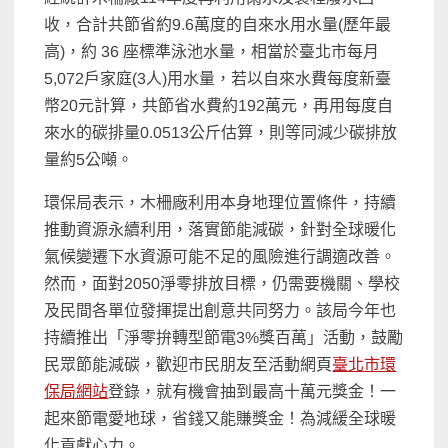
收，合計共節省約9.6萬度的自來水用水量(歷年最
高)，約 36 座標準泳池水量，相當於臺北市每月
5,072戶家庭(3人)用水量，若以自來水費每度新臺
幣20元計算，共節省水費約192萬元，再用每度自
來水的碳排量0.0513公斤估算，則等同減少碳排放
量約5公噸。
環保局表示，木柵廠利用本身地理位置條件，持續
推動資源永續利用，落實節能減碳，針對全球暖化
氣候變遷下水資源可能不足的風險進行調適改善。
然而，面對2050淨零排放目標，仍需要機關、學校
及民間各單位發揮提出創意共同努力。該局今年也
持續推出「淨零拚轉型節電3%獎百萬」活動，鼓勵
民眾節能減碳，歡迎市民朋友至活動網頁
臺北市環
保局網站
登錄，就有機會抽到最高十萬元獎金！一
起來節電愛地球，省錢又能賺獎金！為減緩全球暖
化貢獻心力。