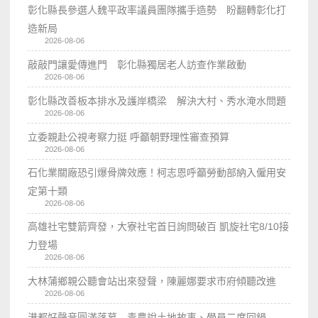
彰化縣長參選人魏平政率議員團隊攜手造勢 盼翻轉彰化打
造新局
2026-08-06
敲敲門讓愛傳進門 彰化縣獨居老人訪查作業啟動
2026-08-06
彰化縣改善板本排水及護岸橋梁 解決大村、秀水淹水問題
2026-08-06
立委親赴公視考察力挺 呼籲朝野理性審查預算
2026-08-06
石化業關廠恐引爆骨牌效應！柯志恩呼籲勞動部納入僱用安
定第十類
2026-08-06
高雄社宅雙箭齊發，大寮社宅首日詢問破百 凱旋社宅8/10接
力登場
2026-08-06
大林蒲鄉親公聽會站出來發聲，陳麗娜要求市府傾聽改進
2026-08-06
港都好聲音圓滿落幕 青農說土地故事、學員二度回鍋