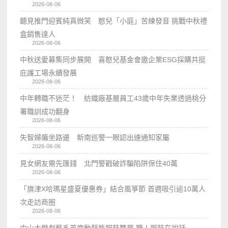
2026-08-06
聽見推門迎賓純真微笑 憨兒「小庭」苦練發音 挑戰中秋禮
盒銷售達人
2026-08-06
中秋送愛募集同步展開 喜憨兒基金會邀企業ESG採購共挺
庇護工場永續發展
2026-08-06
中年轉職不迷茫！ 紡織廠基層員工43歲中年失業透過桃分
署職訓成功翻身
2026-08-06
失智婦癱坐路邊 新南巡警一眼認出速通知家屬
2026-08-06
見女網友需先匯錢 北門警戳破詐騙陷阱保住40萬
2026-08-06
「旗津X哈瑪星盛夏優惠券」結合風箏節 首週吸引逾10萬人
次走訪商圈
2026-08-06
中山大學劇藝系首度動靜態服裝雙展 聽！服裝在說話