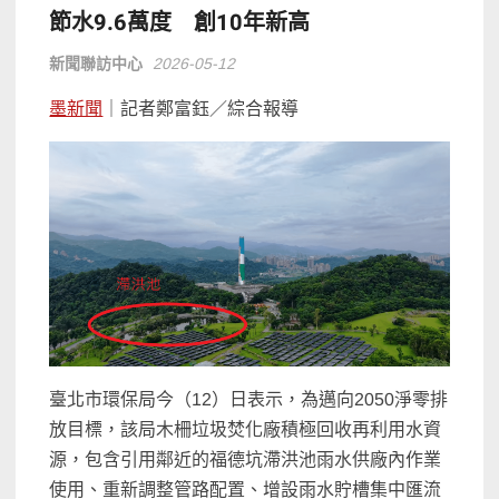
節水9.6萬度 創10年新高
新聞聯訪中心
2026-05-12
墨新聞
｜記者鄭富鈺／綜合報導
臺北市環保局今（12）日表示，為邁向2050淨零排
放目標，該局木柵垃圾焚化廠積極回收再利用水資
源，包含引用鄰近的福德坑滯洪池雨水供廠內作業
使用、重新調整管路配置、增設雨水貯槽集中匯流