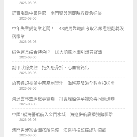
2026-08-06
逛賣場熱中暑昏厥 南門警與消即時救援急送醫
2026-08-06
中年失業變創業老闆！ 43歲男靠職訓考取乙級證照翻轉沒
落家業
2026-08-06
綠色運具結合特色IP 10大萌熊地圖引爆尋寶熱
2026-08-06
副甲狀腺失控 拖久恐骨折、心血管鈣化
2026-08-06
旅客違規攜帶中國產刺梨汁 海巡基隆港全數查扣送辦
2026-08-06
海巡雲林查緝槍毒鴛鴦 扣喪屍煙彈孕婦染毒同遭送辦
2026-08-06
中國4艘海警船航入金門水域 海巡併航廣播強勢驅離
2026-08-06
澳門男涉案企圖搭船偷渡 海巡科技監控成功攔截
2026-08-06