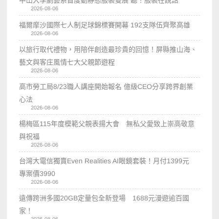
2026-08-06
福爾摩沙國際七人制足球錦標賽開幕 192支隊伍齊聚高雄
2026-08-06
以旅行取代禮物，用陪伴創造最珍貴的回憶！屏縣推山海、
藝文與客庄風情七大父親節遊程
2026-08-06
高市勞工局8/23職人講座開始報名 億級CEO分享跨界創業
心法
2026-08-06
楊梅區115年度模範父親表揚大會 無私父愛致上崇高敬意
與祝福
2026-08-06
台灣大電信獨賣Even Realities AI眼鏡套裝！月付1399元
專案價3990
2026-08-06
遠傳跨洲多國20GB定量包全新登場 1688元漫遊逾百國
家！
2026-08-06