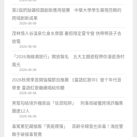
第2屆鈣鈦礦校園創新應用競賽 中華大學學生展現亮眼的
跨域創新成果
2026-08-06
茂林情人谷溫泉化身水樂園 暑假限定夏令營 快帶帶孩子去
放電
2026-08-06
「2026海線潮旅行」開放報名 五大主題遊程帶你漫遊漁村
風光
2026-08-06
2026秋樂季首開強檔節目推薦 《臺語紅歌Ⅲ》彼个年代音
樂會 臺語紅歌繼續唱給你聽
2026-08-06
黑幫勾結境外機房設「信貸陷阱」 刑事局破獲跨境詐騙集
團逮12人
2026-08-06
毒駕累犯藏槍販「喪屍煙彈」 高齡孕婦竟也染毒！海巡警
聯手破槍毒鴛鴦