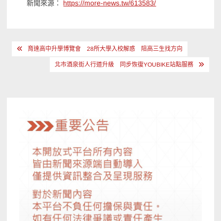
新聞來源：
https://more-news.tw/613583/
文
育達高中升學博覽會 28所大學入校解惑 陪高三生找方向
章
北市酒泉街人行道升級 同步恢復YOUBIKE站點服務
導
覽