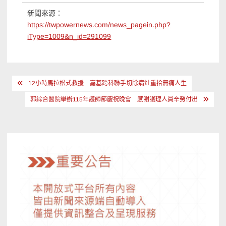
新聞來源：
https://twpowernews.com/news_pagein.php?
iType=1009&n_id=291099
文
12小時馬拉松式救援 嘉基跨科聯手切除病灶重拾無痛人生
章
郭綜合醫院舉辦115年護師節慶祝晚會 感謝護理人員辛勞付出
導
覽