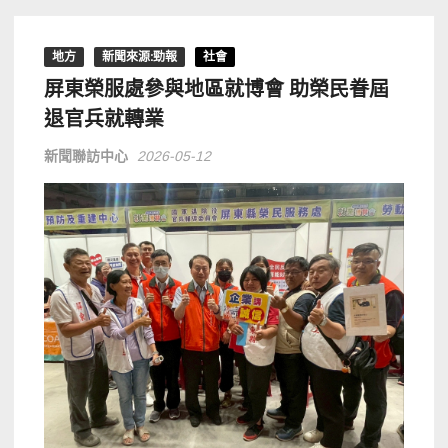
地方
新聞來源:勁報
社會
屏東榮服處參與地區就博會 助榮民眷屆
退官兵就轉業
新聞聯訪中心
2026-05-12