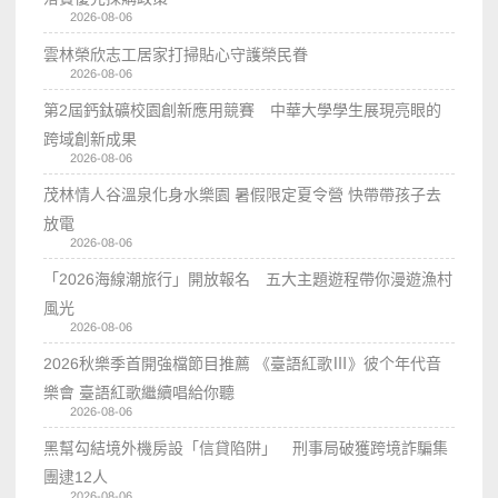
2026-08-06
雲林榮欣志工居家打掃貼心守護榮民眷
2026-08-06
第2屆鈣鈦礦校園創新應用競賽 中華大學學生展現亮眼的
跨域創新成果
2026-08-06
茂林情人谷溫泉化身水樂園 暑假限定夏令營 快帶帶孩子去
放電
2026-08-06
「2026海線潮旅行」開放報名 五大主題遊程帶你漫遊漁村
風光
2026-08-06
2026秋樂季首開強檔節目推薦 《臺語紅歌Ⅲ》彼个年代音
樂會 臺語紅歌繼續唱給你聽
2026-08-06
黑幫勾結境外機房設「信貸陷阱」 刑事局破獲跨境詐騙集
團逮12人
2026-08-06