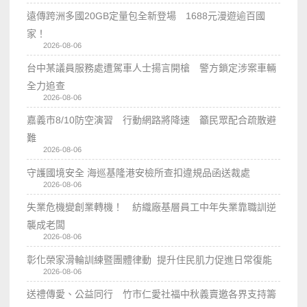
遠傳跨洲多國20GB定量包全新登場 1688元漫遊逾百國
家！
2026-08-06
台中某議員服務處遭駕車人士揚言開槍 警方鎖定涉案車輛
全力追查
2026-08-06
嘉義市8/10防空演習 行動網路將降速 籲民眾配合疏散避
難
2026-08-06
守護國境安全 海巡基隆港安檢所查扣違規品函送裁處
2026-08-06
失業危機變創業轉機！ 紡織廠基層員工中年失業靠職訓逆
襲成老闆
2026-08-06
彰化榮家滑輪訓練暨團體律動 提升住民肌力促進日常復能
2026-08-06
送禮傳愛、公益同行 竹市仁愛社福中秋義賣邀各界支持籌