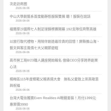
次走訪商圈
2026-08-06
中山大學劇藝系首度動靜態服裝雙展 聽！服裝在說話
2026-08-06
福爾摩沙國際七人制足球錦標賽開幕 192支隊伍齊聚高雄
2026-08-06
以旅行取代禮物，用陪伴創造最珍貴的回憶！屏縣推山海、
藝文與客庄風情七大父親節遊程
2026-08-06
高市勞工局8/23職人講座開始報名 億級CEO分享跨界創業
心法
2026-08-06
楊梅區115年度模範父親表揚大會 無私父愛致上崇高敬意
與祝福
2026-08-06
台灣大電信獨賣Even Realities AI眼鏡套裝！月付1399元
專案價3990
2026-08-06