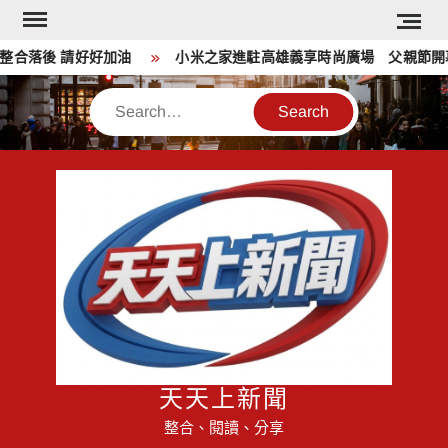
Skip
to
落後 請好好加油
小米之家進駐高雄義享時尚廣場 父親節開幕
content
Search
天天上新聞
整合、閱讀、分享