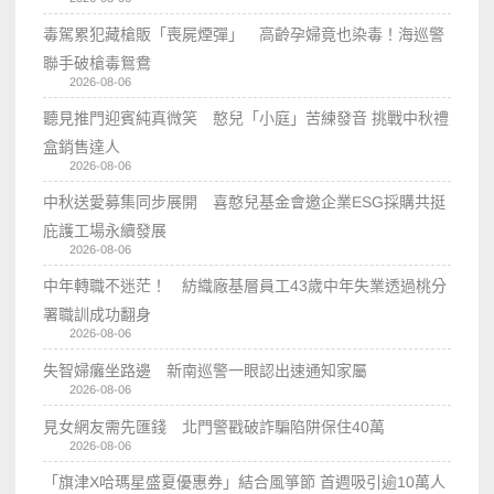
毒駕累犯藏槍販「喪屍煙彈」 高齡孕婦竟也染毒！海巡警
聯手破槍毒鴛鴦
2026-08-06
聽見推門迎賓純真微笑 憨兒「小庭」苦練發音 挑戰中秋禮
盒銷售達人
2026-08-06
中秋送愛募集同步展開 喜憨兒基金會邀企業ESG採購共挺
庇護工場永續發展
2026-08-06
中年轉職不迷茫！ 紡織廠基層員工43歲中年失業透過桃分
署職訓成功翻身
2026-08-06
失智婦癱坐路邊 新南巡警一眼認出速通知家屬
2026-08-06
見女網友需先匯錢 北門警戳破詐騙陷阱保住40萬
2026-08-06
「旗津X哈瑪星盛夏優惠券」結合風箏節 首週吸引逾10萬人