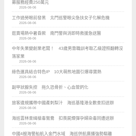
募服務經費250萬元
2026-08-06
工作過勞眼前發黑 北門巡警眼尖急扶女子化解危機
2026-08-06
逛賣場熱中暑昏厥 南門警與消即時救援急送醫
2026-08-06
中年失業變創業老闆！ 43歲男靠職訓考取乙級證照翻轉沒
落家業
2026-08-06
綠色運具結合特色IP 10大萌熊地圖引爆尋寶熱
2026-08-06
副甲狀腺失控 拖久恐骨折、心血管鈣化
2026-08-06
旅客違規攜帶中國產刺梨汁 海巡基隆港全數查扣送辦
2026-08-06
海巡雲林查緝槍毒鴛鴦 扣喪屍煙彈孕婦染毒同遭送辦
2026-08-06
中國4艘海警船航入金門水域 海巡併航廣播強勢驅離