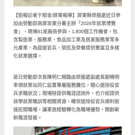
【勁報記者于郁金/屏東報導】屏東縣榮服處近日參
加由勞動部高屏澎東分署主辦「2026年就業博覽
會」，現場81家廠商參與，1,800個工作機會，包
含製造業、服務業、食品加工業及居家服務業等多
元產業，為屆退官兵、榮民及榮眷提供豐富且多樣
化就業選擇。
是日勞動部次長陳明仁親臨由榮服處副處長劉曉明
率領就業站同仁設置專屬服務攤位，關心退除役官
兵求職狀況；現場除提供職涯諮詢外，也介紹提供
就學就業職訓等相關資源，確保退除役官兵順利銜
接民間職場，讓軍旅經驗轉化為職場優勢，開創嶄
新職涯發展。