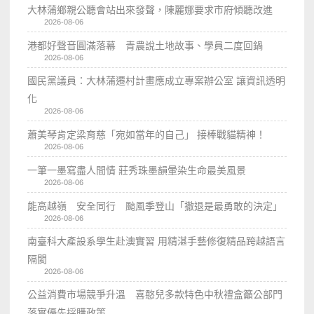
大林蒲鄉親公聽會站出來發聲，陳麗娜要求市府傾聽改進
2026-08-06
港都好聲音圓滿落幕 青農說土地故事、學員二度回鍋
2026-08-06
國民黨議員：大林蒲遷村計畫應成立專案辦公室 讓資訊透明
化
2026-08-06
蕭美琴肯定梁育慈「宛如當年的自己」 接棒戰貓精神！
2026-08-06
一筆一墨寫盡人間情 莊秀珠墨韻暈染生命最美風景
2026-08-06
能高越嶺 安全同行 颱風季登山「撤退是最勇敢的決定」
2026-08-06
南臺科大產設系學生赴澳實習 用精湛手藝修復精品跨越語言
隔閡
2026-08-06
公益消費市場競爭升溫 喜憨兒多款特色中秋禮盒籲公部門
落實優先採購政策