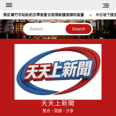
Skip
to
移民署竹市站助約旦學者妻女取得新護照順利留臺
中正地下道排水
content
Search
天天上新聞
整合、閱讀、分享