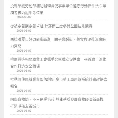
投縣榮獲勞動部補助辦理督促事業單位遵守勞動條件法令業
務考核丙組甲等佳績
2026-08-07
從被定義到定義卓越 梵莎爾三度參與全國技能競賽
2026-08-07
西拉雅夏日好Chill掀高潮 關子嶺踩街、美食與泥漿溫泉魅
力齊發
2026-08-07
桃園營造相關職業工會攜手北區職安促進會 張善政：深化
合作打造安全職場
2026-08-07
推動原住民就業與部落創新 高市勞工局原氣補給計畫趕快去
報名
2026-08-07
國際寵物節，不只是曬毛孩 薛兆基盼發展寵物經濟新商機
打造毛孩友善城市
2026-08-07