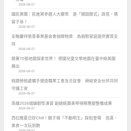
2026-08-07
國民黨團：民進黨參選人大撒幣 是「類固醇式」政見、債
留子孫！
2026-08-07
全聯慶祥慈善事業基金會捐贈物資 為弱勢家庭提供實質支
持
2026-08-07
跟著70張地圖探索世界！ 德國兒童文學地圖在臺中綠美圖
展出
2026-08-07
桃園勞檢處攜手營造職業工會及北促會 締結安全伙伴共同
守護工安
2026-08-07
高雄2026城鎮韌性演習 副總統蕭美琴視察應變整備成果
2026-08-07
西拉雅夏日好Chill！關子嶺「不動明王」踩街登場 泡湯、
美食一次玩到飽
2026-08-07