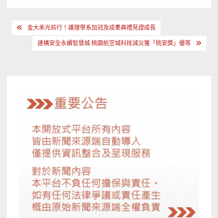
文
金大承光前行！護理學系加冠及成黍典禮見證成長
章
建構安全永續智慧城 桃園航空城科技減災獲「桃安獎」優等
導
覽