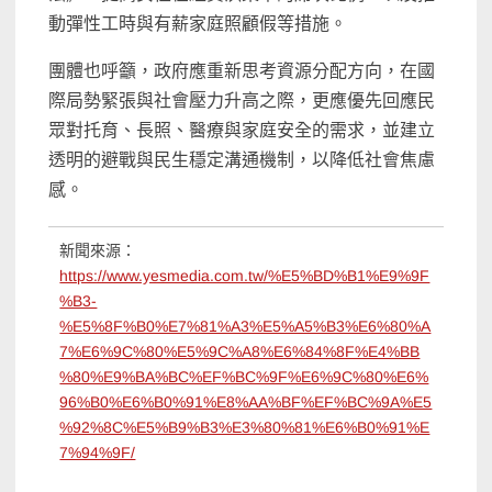
動彈性工時與有薪家庭照顧假等措施。
團體也呼籲，政府應重新思考資源分配方向，在國
際局勢緊張與社會壓力升高之際，更應優先回應民
眾對托育、長照、醫療與家庭安全的需求，並建立
透明的避戰與民生穩定溝通機制，以降低社會焦慮
感。
新聞來源：
https://www.yesmedia.com.tw/%E5%BD%B1%E9%9F
%B3-
%E5%8F%B0%E7%81%A3%E5%A5%B3%E6%80%A
7%E6%9C%80%E5%9C%A8%E6%84%8F%E4%BB
%80%E9%BA%BC%EF%BC%9F%E6%9C%80%E6%
96%B0%E6%B0%91%E8%AA%BF%EF%BC%9A%E5
%92%8C%E5%B9%B3%E3%80%81%E6%B0%91%E
7%94%9F/