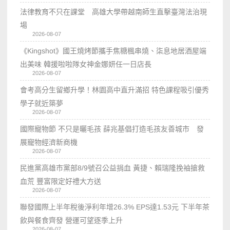
法律教育不只在課堂 高雄大學帶越南師生直擊臺灣法治現
場
2026-08-07
《Kingshot》國王燒烤節攜手焦糖楓串燒、柒息地居酒屋端
出美味 韓援啦啦隊女神金娜妍任一日店長
2026-08-07
會考高分生留鄉升學！林園高中直升滿招 特色課程吸引優秀
學子就近築夢
2026-08-07
國際寵物節 不只是曬毛孩 薛兆基倡打造毛孩友善城市 發
展寵物經濟新商機
2026-08-07
民進黨高雄市黨部8/9號召公益捐血 黃捷、賴瑞隆挽袖搶救
血荒 豐富限定好禮大方送
2026-08-07
聯發國際上半年稅後淨利年增26.3% EPS達1.53元 下半年茶
飲與餐食齊發 營運可望逐季上升
2026-08-07