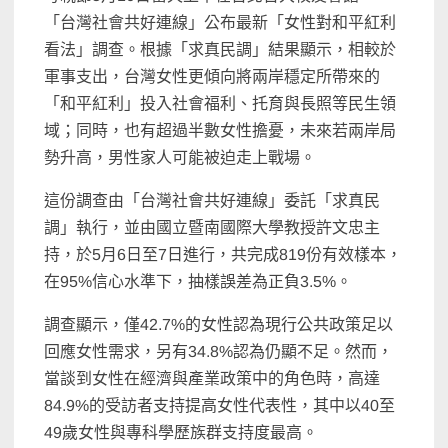
「台灣社會共好連線」公布最新「女性對和平紅利
看法」調查。根據「求真民調」結果顯示，相較於
軍事支出，台灣女性更傾向將兩岸穩定所帶來的
「和平紅利」投入社會福利、托育與長照等民生領
域；同時，也有超過半數女性擔憂，未來若兩岸局
勢升高，男性家人可能被迫走上戰場。
這份調查由「台灣社會共好連線」委託「求真民
調」執行，並由國立暨南國際大學教授許文忠主
持，於5月6日至7日進行，共完成819份有效樣本，
在95%信心水準下，抽樣誤差為正負3.5%。
調查顯示，僅42.7%的女性認為現行公共政策足以
回應女性需求，另有34.8%認為仍顯不足。然而，
當談到女性在經濟與產業政策中的角色時，高達
84.9%的受訪者支持提高女性代表性，其中以40至
49歲女性與專科學歷族群支持度最高。