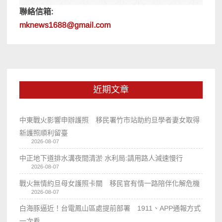
聯絡信箱:
mknews1688@gmail.com
近期文章
中東戰火影響申辦護照 移民署竹市站助約旦學者妻女取得
新護照順利留臺
2026-08-07
中正地下道排水溝夜間清淤 水利局:請用路人減速慢行
2026-08-07
戰火無情約旦母女護照卡關 移民官有情一路陪伴化解危機
2026-08-07
白海豚逼近！台電鳳山區處提前部署 1911、APP通報方式
一次看