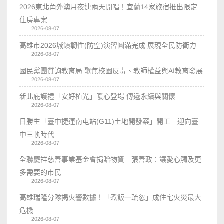
2026東北角外澳月夜連兩天開唱！宜蘭14家旅宿推出限定
住房專案
2026-08-07
高雄市2026城鎮韌性(防空)演習圓滿完成 展現全民防衛力
2026-08-07
國民黨團質詢教育局 聚焦校園反毒、教師權益與AI教育發展
2026-08-07
新北庇護禮「安好植光」暖心登場 傳遞永續與關懷
2026-08-07
日勝生「臺中捷運南屯站(G11)土地開發案」開工 迎向臺
中三軌時代
2026-08-07
全聯慶祥慈善事業基金會捐贈物資 張善政：讓愛心觸及更
多需要的市民
2026-08-07
高雄瑞隆分隊揭火警數據！「煮飯一疏忽」成住宅火災最大
危機
2026-08-07