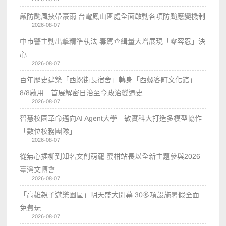
嚴防颱風挾帶豪雨 台電鳳山區處全面啟動各項防颱應變機制
2026-08-07
中市警主動出擊精準執法 毒駕查緝量大增展現「零容忍」決
心
2026-08-07
百年歷史建築「西螺街長宿舍」轉身「西螺客町文化館」
8/8啟用 首展解密日治至今政治變遷史
2026-08-07
智慧校園革命邁向AI Agent大學 敏實科大打造多模型協作
「數位校務團隊」
2026-08-07
從無心插柳到知名文創萌寵 蜜柑站長以全新主題參與2026
臺灣文博會
2026-08-07
「高雄親子遊樂園區」明天盛大開幕 30多項設施暑假全面
免費玩
2026-08-07