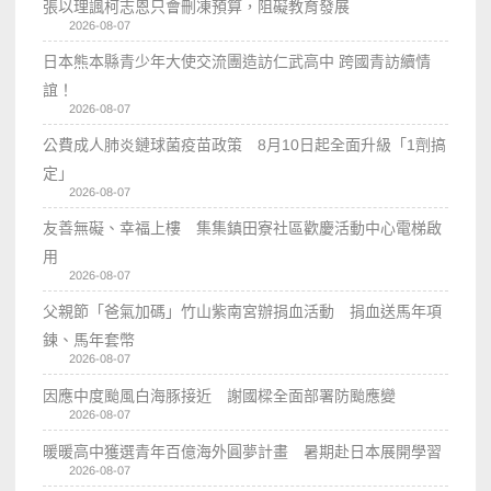
張以理諷柯志恩只會刪凍預算，阻礙教育發展
2026-08-07
日本熊本縣青少年大使交流團造訪仁武高中 跨國青訪續情
誼！
2026-08-07
公費成人肺炎鏈球菌疫苗政策 8月10日起全面升級「1劑搞
定」
2026-08-07
友善無礙、幸福上樓 集集鎮田寮社區歡慶活動中心電梯啟
用
2026-08-07
父親節「爸氣加碼」竹山紫南宮辦捐血活動 捐血送馬年項
鍊、馬年套幣
2026-08-07
因應中度颱風白海豚接近 謝國樑全面部署防颱應變
2026-08-07
暖暖高中獲選青年百億海外圓夢計畫 暑期赴日本展開學習
2026-08-07