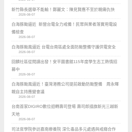
新竹縣長選舉不能輸！鄭麗文：陳見賢應不至於親痛仇快
2026-08-07
白海豚颱逼近 新營台電全力戒備！民眾與業者落實用電設
備檢查
2026-08-07
白海豚颱風逼近 台電台南區處全面防颱整備守護供電安全
2026-08-07
回饋社區從閱讀出發！安平圖書館115年度學生志工熱情招
募中
2026-08-07
白海豚颱風逼近！臺灣港務公司提前啟動防颱整備 周永暉
親自主持應變會議
2026-08-07
台南首家DIGIRO數位迴轉壽司登場 壽司郎插旗新光三越新
天地
2026-08-07
司法官學院參訪嘉南療養院 深化毒品多元處遇與戒癮合作