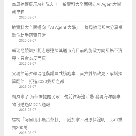
每周抽籤展示AI神隊友！ 敏實科大全面邁向AI Agent大學
新里程
2026-08-07
敏實科大全面邁向「AI Agent 大學」 每周抽籤即席分享讓
數位助手落實日常
2026-08-07
賴瑞隆競辦批柯志恩連陳其邁市府目前的施政方向都搞不清
楚，只會為反而反
2026-08-07
父親節前夕賴瑞隆偕議員共讀繪本 首推雙語政見、承諾預
算翻倍，打造2030雙語之都
2026-08-07
颱風來了 海保署提醒民眾：勿前往海邊活動 發現海洋廢棄
物可透過MDCN通報
2026-08-07
標榜「阿里山小農苦茶籽」 威加拿不出原料證明 北市重
罰300萬
2026-08-07