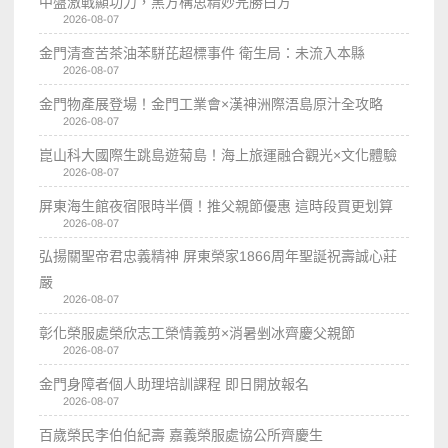
中盤激戰顯功力，黑方構思精妙完勝白方
2026-08-07
金門清查苦茶油苯駢芘超標事件 衛生局：未流入本縣
2026-08-07
金門物產展登場！金門工業會×漢神洲際浯島原汁全攻略
2026-08-07
崑山科大國際生跳島遊菊島！海上旅運融合觀光×文化體驗
2026-08-07
屏東海生館夜宿限時半價！推父親節優惠 這時段買更划算
2026-08-07
弘揚關聖帝君忠義精神 屏東榮家1866周年聖誕祝壽誠心莊
嚴
2026-08-07
彰化榮服處榮欣志工榮情義剪×消暑剉冰齊慶父親節
2026-08-07
金門身障者個人助理培訓課程 即日開放報名
2026-08-07
百歲榮民李伯伯紀壽 嘉義榮服處協公所齊慶生