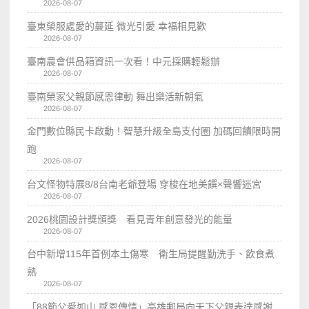
2026-08-07
臺東榮服處愛的蔓延 微光引愛 幸福相見歡
2026-08-07
臺南農會供品箱資訊一次看！中元採購輕鬆辦
2026-08-07
臺南榮家父親節感恩律動 舞出樂活新朝氣
2026-08-07
金門數位縣民卡啟動！智慧升級全島支付圈 加碼回饋限時開
跑
2026-08-07
台文怪物特展8/8台南老爺登場 穿梭在地美饌×聲響迷宮
2026-08-07
2026桃園設計獎頒獎 看見青年創意發光的能量
2026-08-07
台中新增115年首例本土傷寒 衛生局提醒勤洗手、飲食煮
熟
2026-08-07
「88節父愛如山 感恩傳情」高雄郵局向天下父親表達感謝