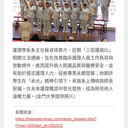
護理學系系主任蘇貞瑛表示，近期「三班護病比」
相關立法通過，旨在改善臨床護理人員工作負荷與
勞動條件，進而提升病人照護品質與醫療安全，並
有助於穩定護理人力、促進專業永續發展；她期許
學生在「承光」精神引領下，承接系上傳統與師長
祝福，在未來護理職涯中發光發熱，成為照亮他人
溫暖力量。(金門大學提供照片)
新聞來源：
https://twpowernews.com/news_pagein.php?
iType=1003&n_id=291022