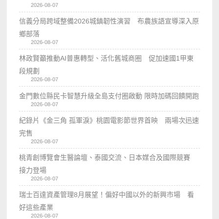
2026-08-07
信義分局跨域整備2026城鎮韌性演習 布農族語宣導深入原
鄉部落
2026-08-07
林政賢籲推動AI普惠轉型、活化舊城商圈 促加速國1甲東
段規劃
2026-08-07
金門數位縣民卡智慧升級全島支付圈啟動 限時加碼回饋開跑
2026-08-07
紀錄片《金三角 孤軍淚》桃園電影節世界首映 兩場次迅速
完售
2026-08-07
桃青創博覽會生醫論壇、泰國交流、日本媒合及國際競賽
接力登場
2026-08-07
瑞士百達資產管理8月展望！偏好中國以外的新興市場 看
好這些產業
2026-08-07