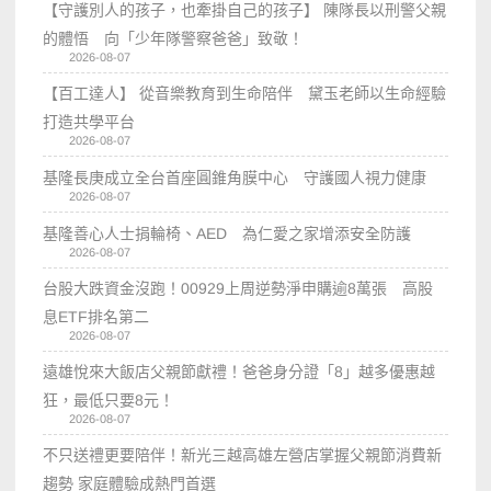
【守護別人的孩子，也牽掛自己的孩子】 陳隊長以刑警父親
的體悟 向「少年隊警察爸爸」致敬！
2026-08-07
【百工達人】 從音樂教育到生命陪伴 黛玉老師以生命經驗
打造共學平台
2026-08-07
基隆長庚成立全台首座圓錐角膜中心 守護國人視力健康
2026-08-07
基隆善心人士捐輪椅、AED 為仁愛之家增添安全防護
2026-08-07
台股大跌資金沒跑！00929上周逆勢淨申購逾8萬張 高股
息ETF排名第二
2026-08-07
遠雄悅來大飯店父親節獻禮！爸爸身分證「8」越多優惠越
狂，最低只要8元！
2026-08-07
不只送禮更要陪伴！新光三越高雄左營店掌握父親節消費新
趨勢 家庭體驗成熱門首選