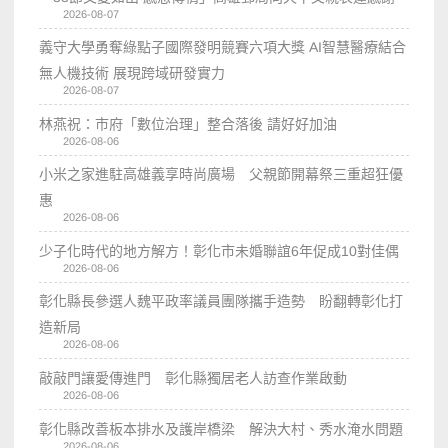
2026-08-07
義守大學勇奪綠點子國際發明競賽六項大獎 AI智慧醫療結合
無人機技術 展現跨域研發實力
2026-08-07
林燕祝：市府「數位治理」整合落後 請好好加油
2026-08-06
小米之家進駐高雄義享時尚廣場 父親節開幕祭三重超狂優
惠
2026-08-06
少子化時代的地方解方！彰化市未婚聯誼6年促成10對佳偶
2026-08-06
彰化縣長參選人魏平政率議員團隊攜手造勢 盼翻轉彰化打
造新局
2026-08-06
敲敲門讓愛傳進門 彰化縣獨居老人訪查作業啟動
2026-08-06
彰化縣改善板本排水及護岸橋梁 解決大村、秀水淹水問題
2026-08-06