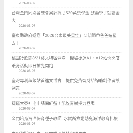
2026-08-07
台灣金門同鄉會總會累計捐助520萬獎學金 鼓勵學子就讀金
大
2026-08-07
臺東縣政府邀您「2026台東最美星空」父親節帶爸爸追星
去！
2026-08-07
桃園冷飲節8/21藝文特區登場 機場捷運A1、A12站快閃店
暖身活動即日搶先開跑
2026-08-07
臺灣專利超級站首進文博會 提供免費智財諮詢助創作者護
創意
2026-08-07
捷運大寮社宅申請開紅盤！凱旋青樹接力登場
2026-08-07
金門培育海洋保育種子教師 水試所推動幼兒海洋教育扎根
2026-08-07