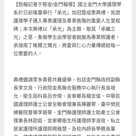
【勁報記者于郁金/金門報導】國立金門大學護理學
系於日前隆重舉行「承光」加冠暨成黍典禮，見證
護理學子邁入專業護理及畢業進階的重要人生里程
碑；本次典禮以「承光」為主題，取其「承繼之
光」之意，象徵學生由學習者蛻變為專業照護者，
承接南丁格爾之燭光，將愛與仁心力量傳遞給每一
位需要的人。
典禮邀請眾多貴賓共襄盛舉，包括金門縣政府副縣
長李文良、行政院金馬聯合服務中心執行長吳增
允、衛生局科長呂世傑、金寧鄉長楊忠俊、中華民
國護理師護士公會全聯會理事長陳麗琴、臺中榮民
總醫院督導李碧華、金門縣護理師護士助產士公會
理事長林劭庭、金寧鄉衛生所護理師李淑玫、私立
居家護理所護理師周雅慧，及校內師長學務長董