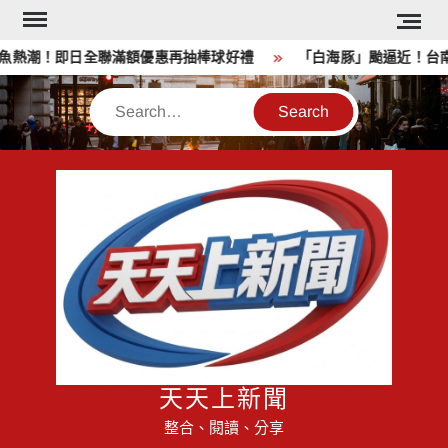
Skip
to
熱潮！即日全聯滿額優惠再抽棒球好禮
「白海豚」颱逼近！台南台
content
Search
天天上新聞
整合、閱讀、分享