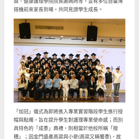
燊、健康護理學院院長謝嫣娉等，並有多位自臺灣
搭機前來家長到場，共同見證學生成長。
「加冠」儀式為即將進入專業實習階段學生進行授
帽與點燭，旨在提升學生對護理專業使命感；而別
具特色的「成黍」典禮，則相當於他校所稱「撥
穗」；因金門盛產高粱與小麥(高粱又稱蜀黍)，故