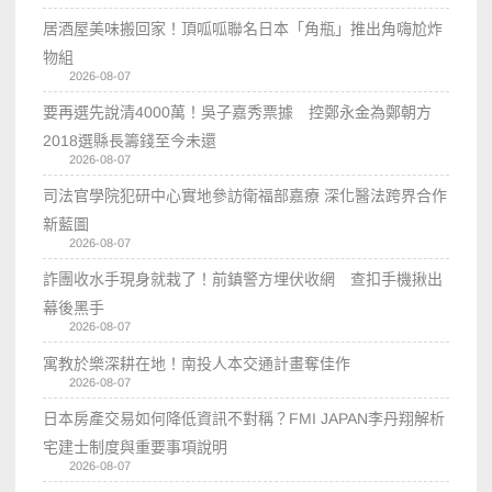
居酒屋美味搬回家！頂呱呱聯名日本「角瓶」推出角嗨尬炸
物組
2026-08-07
要再選先說清4000萬！吳子嘉秀票據 控鄭永金為鄭朝方
2018選縣長籌錢至今未還
2026-08-07
司法官學院犯研中心實地參訪衛福部嘉療 深化醫法跨界合作
新藍圖
2026-08-07
詐團收水手現身就栽了！前鎮警方埋伏收網 查扣手機揪出
幕後黑手
2026-08-07
寓教於樂深耕在地！南投人本交通計畫奪佳作
2026-08-07
日本房產交易如何降低資訊不對稱？FMI JAPAN李丹翔解析
宅建士制度與重要事項說明
2026-08-07