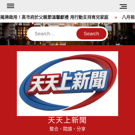
Skip
to
牌啟用！高市府於父親節溫馨獻禮 用行動支持育兒家庭
八月祖父
content
Search
天天上新聞
整合、閱讀、分享