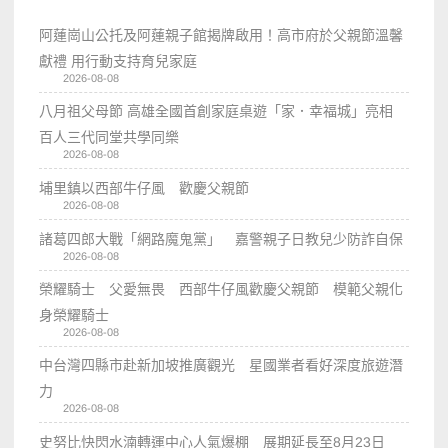
阿蓮崗山公托及阿蓮親子館揭牌啟用！高市府於父親節溫馨
獻禮 用行動支持育兒家庭
2026-08-08
八月祖父母節 高雄全國首創家庭桌遊「家．幸福城」亮相
百人三代同堂共學同樂
2026-08-08
埔里鎮以西部牛仔風 歡慶父親節
2026-08-08
諸葛四郎大戰「網路魔鬼黨」 嘉警親子日教兒少防詐自保
2026-08-08
榮耀騎士 父愛無畏 西部牛仔風歡慶父親節 模範父親化
身榮耀騎士
2026-08-08
中台灣四縣市赴新加坡推廣觀光 星國業者看好深度旅遊潛
力
2026-08-08
史努比快閃水湳轉運中心人氣爆棚 展期延長至8月23日