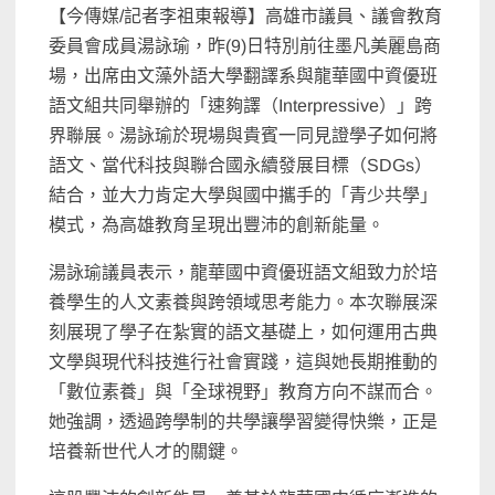
【今傳媒/記者李祖東報導】高雄市議員、議會教育
委員會成員湯詠瑜，昨(9)日特別前往墨凡美麗島商
場，出席由文藻外語大學翻譯系與龍華國中資優班
語文組共同舉辦的「速夠譯（Interpressive）」跨
界聯展。湯詠瑜於現場與貴賓一同見證學子如何將
語文、當代科技與聯合國永續發展目標（SDGs）
結合，並大力肯定大學與國中攜手的「青少共學」
模式，為高雄教育呈現出豐沛的創新能量。
湯詠瑜議員表示，龍華國中資優班語文組致力於培
養學生的人文素養與跨領域思考能力。本次聯展深
刻展現了學子在紮實的語文基礎上，如何運用古典
文學與現代科技進行社會實踐，這與她長期推動的
「數位素養」與「全球視野」教育方向不謀而合。
她強調，透過跨學制的共學讓學習變得快樂，正是
培養新世代人才的關鍵。