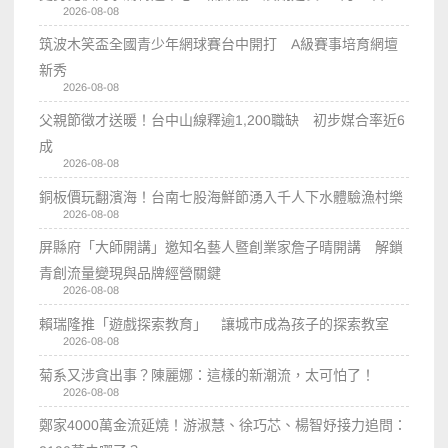
2026-08-08
筑波木笑盃全國青少年網球賽台中開打 A級賽事培育網壇
新秀
2026-08-08
父親節徵才送暖！台中山線釋逾1,200職缺 初步媒合率近6
成
2026-08-08
銅板價玩翻濱海！台南七股海鮮節湧入千人下水體驗漁村樂
2026-08-08
屏縣府「大師開講」邀知名藝人暨創業家詹子晴開講 解鎖
青創流量變現與品牌經營關鍵
2026-08-08
賴瑞隆推「遊戲探索教育」 讓城市成為孩子的探索教室
2026-08-08
菊系又涉貪出事？陳麗娜：這樣的新潮流，太可怕了！
2026-08-08
鄭家4000萬金流延燒！游淑慧、徐巧芯、楊智妤接力追問：