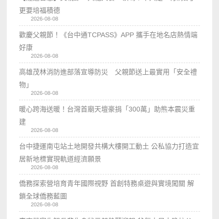
更要培福積德
2026-08-08
歡慶父親節！《台中通TCPASS》APP 攜手在地名店熱情端
好康
2026-08-08
高雄茂林消防進部落宣導防災 父親節送上最實用「安全禮
物」
2026-08-08
暖心跨海送暖！台灣首廟天壇豪捐「300萬」助熊本震災重
建
2026-08-08
台中捷運南屯站土地開發共構大樓開工動土 公私協力打造宜
居新地標實現軌道經濟願景
2026-08-08
僑務探索營培育青年國際視野 首創特務桌遊與實境闖關 解
鎖全球僑務藍圖
2026-08-08