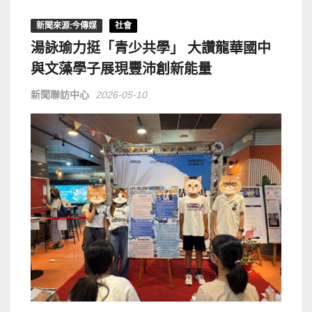
新聞來源:今傳媒
社會
湯詠瑜力挺「青少共學」 大讚龍華國中
與文藻學子展現豐沛創新能量
新聞聯訪中心
2026-05-10