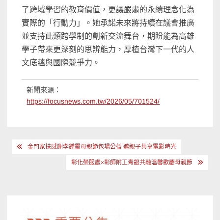
了跨域學習的教育價值，更讓嚴肅的永續理念化為
實際的「行動力」。她承諾未來將持續在議會推廣
並支持此類跨學制的創新交流舞台，期盼能為高雄
學子帶來更深刻的思辨能力，厚植台灣下一代的人
文底蘊與國際競爭力。
新聞來源：
https://focusnews.com.tw/2026/05/701524/
文
金門家扶感謝李鍾靈母親節包場公益 邀親子共享電影時光
章
彰化榮服處×彰師附工青銀共融溫馨歡慶母親節
導
覽