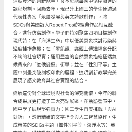
這股豐沛的創新能量，奠基於龍華國中循序漸進的
課程規劃。回顧去年，現已升上國三的學生便透過
代表性專案「永續發展與英文詩歌創作」，將
SDGs與美國詩人Robert Frost的經典作品相互融
合，進行仿寫創作。學子們特別聚焦四項目標創作
現代詩：在「海洋生命」中以優美意象探討污染與
過度捕撈危機；在「零飢餓」議題上傳達糧食分配
不均的社會現實；運用豐富的自然意象描繪極端氣
候帶來的「氣候變遷」衝擊；並在「性別平等」主
題中刻畫突破刻板印象的歷程。這項創新教學完美
展現了語文教育與社會實踐的結合。
延續這份對全球環境與社會的深刻關懷，今年的聯
合成果展更打造了三大亮點展區。在動態發表中，
國中學子展現堅強實力：國二學生首度挑戰「與AI
對話」，透過精確的文字指令與人工智慧協作，生
成精美的SDGs主題（如性別平等、潔淨水等）英