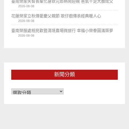
臺南榮家失智長輩化身狀元郎熱鬧迎親 爸氣十足大膽炫父
2026-08-08
花蓮榮家立秋傳愛慶父親節 歌仔戲傳承經典暖人心
2026-08-08
臺南榮服處相見歡暨清境農場微旅行 幸福小榮眷圓滿築夢
2026-08-08
新聞分類
新
聞
分
類