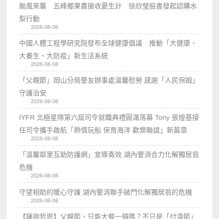
颱風來襲 五峰鄉果農搶收憂生計 徐欣瑩臉書發起認購水
梨行動
2026-08-08
中國人體工程學研究院發布全球健康倡議 推動「大健康、
大養生、大防疫」新生活系統
2026-08-08
「父親節」岡山分局警友辦事處溫馨慰勞 感謝「人民保姆」
守護治安
2026-08-08
IYFR 北極星隊第六屆司令就職典禮圓滿落幕 Tony 張煌基接
任司令攜手啟航「熱情玩船 保育海洋 歡樂聯誼」新篇章
2026-08-08
「溫馨鄰里互助防護網」宣導奏效 湖內警消合力化解獨居翁
危機
2026-08-08
守望相助的暖心守護 湖內警消聯手破門化解獨居翁的危機
2026-08-08
【薩迦哲思】父親節，只能大餐一頓嗎？不只是「付清節」