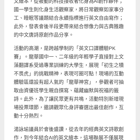
文繪本，從被動的科技接收者化身為AI創作夥伴；
國一學生則化身生活觀察家，將日常觀察如家事分
工、睡眠等議題結合永續指標進行英文自由寫作；
此外，發表會後半段更帶來結合想像力與古典雅趣
的中文唐詩原創作品分享。
活動的高潮，是跨越學制的「英文口譯體驗PK
賽」。龍華國中一、二年級的年輕學子直接對上文
藻翻譯系受過專業訓練的大學生，展現「初生之犢
不畏虎」的挑戰精神，表現可圈可點！現場的互動
體驗區還設有超人氣的「龍華神宮」，參觀者可抽
取由資優班學生親自撰寫、蘊藏幽默與祝福的籤
詩。此外，為了讓民眾更有共鳴，活動特別新增現
場投票環節，邀請觀眾化身評審選出最佳創作，互
動十分熱烈。
湯詠瑜議員於會後盛讚，從去年的經典英文詩歌創
作，到今年結合AI的英文繪本，這場聯展不僅展現