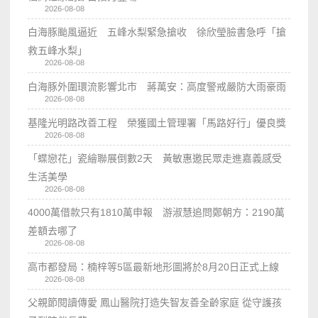
2026-08-08
白海豚颱風逼近 五峰水梨緊急搶收 徐欣瑩臉書急呼「搶
救五峰水梨」
2026-08-08
白海豚外圍環流影響北市 蔣萬安：高度警戒嚴防大雨豪雨
2026-08-08
基隆光明路改善工程 榮獲國土管理署「馬路好行」優良獎
2026-08-08
「蝶戀花」瓷繪聯展倒數2天 黃敏惠邀民眾走進嘉義感受
生活美學
2026-08-08
4000萬借款只有1810萬申報 游淑慧追問鄭朝方：2190萬
差額去哪了
2026-08-08
高市都發局：楠梓等5區最新地形圖將於8月20日正式上線
2026-08-08
父親節閱讀傳愛 鳳山醫院打造失智友善全齡家庭 從守護孩