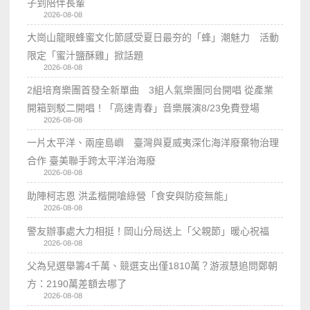
子到陪伴長輩
2026-08-08
大崗山龍眼蜂蜜文化節感受夏日最夯的「蜂」潮魅力 活動
限定「蜜汁鹽酥雞」掀話題
2026-08-08
2組培育樂團首發全新單曲 3組人氣樂團同台開唱 從產業
開箱到駁二開唱！「高速青春」音樂展演8/23免費登場
2026-08-08
一片太平洋、兩座島嶼 臺灣與夏威夷深化海洋廢棄物治理
合作 臺美聯手跨太平洋治海廢
2026-08-08
助陣柯志恩 洪孟楷開嗆綠營「食安與防疫無能」
2026-08-08
警友辦事處大力相挺！岡山分局送上「父親節」暖心祝福
2026-08-08
父為兒選舉籌4千萬、競選支出僅1810萬？游淑慧追問鄭朝
方：2190萬差額去哪了
2026-08-08