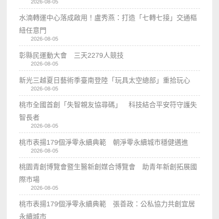
2026-08-05
水湳轉運中心落成啟用！盧秀燕：打造「七轉七接」交通樞
紐任意門
2026-08-05
彰縣民運動大會 三天2279人競技
2026-08-05
新光三越夏日藝術季臺南登陸「玩具太空總部」重拾玩心
2026-08-05
桃市全國首創「失智親友協尋碼」 科技結合平安符守護失
智長者
2026-08-05
桃市表揚179個淨零永續典範 朝淨零永續城市穩健邁進
2026-08-05
桃園青創博覽會暨生醫新創媒合博覽會 助青年新創拓展國
際市場
2026-08-05
桃市表揚179個淨零永續典範 張善政：公私協力共創宜居
永續城市