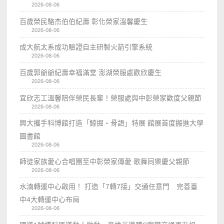
2026-08-06
百歲榮民駱杰伯伯紀壽 彰化榮家溫馨慶生
2026-08-06
成大航太系成功驗證自主研製火箭引擎系統
2026-08-06
百歲郭爺爺紀壽幸福滿堂 澎湖榮服處歡欣慶生
2026-08-06
宜欣志工溫馨陪伴榮民長輩！榮服處與中彰榮家歡度父親節
2026-08-06
興大攜手科博館打造「鯨掘・骨語」特展 館展首度搬進大學
圖書館
2026-08-06
師徒家族愛心合唱團至中彰榮家傳愛 歌舞同樂慶父親節
2026-08-06
水湳轉運中心啟用！ 打造「7轉7接」交通任意門 完善臺
中4大轉運中心布局
2026-08-06