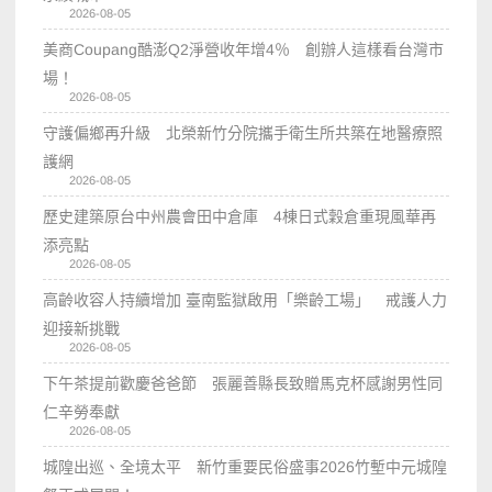
2026-08-05
美商Coupang酷澎Q2淨營收年增4％ 創辦人這樣看台灣市
場！
2026-08-05
守護偏鄉再升級 北榮新竹分院攜手衛生所共築在地醫療照
護網
2026-08-05
歷史建築原台中州農會田中倉庫 4棟日式穀倉重現風華再
添亮點
2026-08-05
高齡收容人持續增加 臺南監獄啟用「樂齡工場」 戒護人力
迎接新挑戰
2026-08-05
下午茶提前歡慶爸爸節 張麗善縣長致贈馬克杯感謝男性同
仁辛勞奉獻
2026-08-05
城隍出巡、全境太平 新竹重要民俗盛事2026竹塹中元城隍