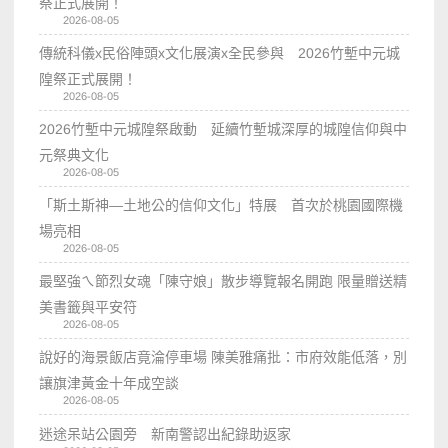
祭正式展開！
2026-08-05
傳統科儀x民俗陣頭x文化展演x全民參與 2026竹塹中元城
隍祭正式展開！
2026-08-05
2026竹塹中元城隍祭啟動 延續竹塹城深厚的城隍信仰與中
元祭典文化
2026-08-05
「斯土斯神—土地公的信仰文化」特展 首次於桃園國際機
場亮相
2026-08-05
最堅強ㄟ節烈女魂「陳守娘」散步導覽報名開跑 限量贈送精
美書籤與平安符
2026-08-05
說好的海景飯店竟淪停車場 陳美雅痛批：市府效能低落，別
讓旗津黃金十年成空談
2026-08-05
迷途呆站公園旁 新南警認出紀錄助返家