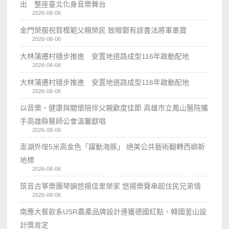
出 整座臺北化身音樂舞台
2026-08-06
金門榮服祝賀模範父親榮民 致贈鄭有諒書法將軍墨寶
2026-08-06
大林蒲遷村穩步推進 安置地道路成型116年啟動配地
2026-08-06
大林蒲遷村穩步推進 安置地道路成型116年啟動配地
2026-08-06
以音樂、健康與關懷陪伴父親歡度佳節 高雄市立鳳山醫院攜
手高雄縣醫師公會溫馨獻唱
2026-08-06
澎湖外垵5米高金色「躍動海豚」 絕美公共藝術翻轉西嶼新
地標
2026-08-06
筑音古箏樂團琴韻悠揚佳里榮家 悠揚樂聲串起住民兄弟情
2026-08-06
南應大餐飲系USR農產品牌設計連獲德國紅點、韓國釜山設
計獎肯定