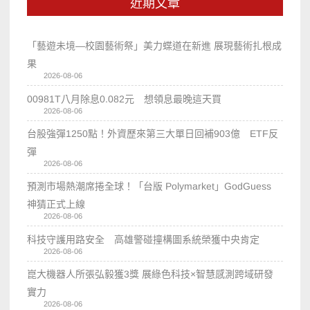
近期文章
「藝遊未境—校園藝術祭」美力蝶道在新進 展現藝術扎根成
果
2026-08-06
00981T八月除息0.082元 想領息最晚這天買
2026-08-06
台股強彈1250點！外資歷來第三大單日回補903億 ETF反
彈
2026-08-06
預測市場熱潮席捲全球！「台版 Polymarket」GodGuess
神猜正式上線
2026-08-06
科技守護用路安全 高雄警碰撞構圖系統榮獲中央肯定
2026-08-06
崑大機器人所張弘毅獲3獎 展綠色科技×智慧感測跨域研發
實力
2026-08-06