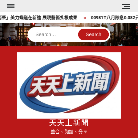
Skip
to
」美力蝶道在新進 展現藝術扎根成果
00981T八月除息0.082
content
Search
天天上新聞
整合、閱讀、分享