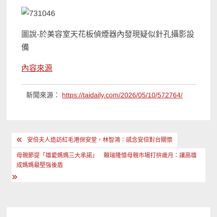
圖說-於美容室天花板偵煙器內發現疑似針孔攝影設
備
內容來源
新聞來源：
https://taidaily.com/2026/05/10/572764/
文
安倍夫人造訪紅毛港保安堂，林智鴻：感念安倍對台關懷
章
母親節提「雄愛媽媽三大承諾」 賴瑞隆憶母親市場打拚歲月：讓高雄
導
成媽媽最堅強後盾
覽