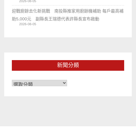
2026-08-05
迎戰廚餘去化新挑戰 南投縣推家用廚餘機補助 每戶最高補
助5,000元 副縣長王瑞德代表許縣長宣布啟動
2026-08-05
新聞分類
新
聞
分
類