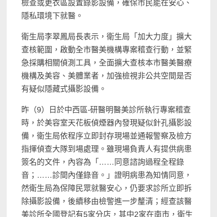
檢查或更衣區設置錄影設備，確保市民能在安心、
隱私環境下就醫。
衛生局李翠鳳局長表示，衛生局「加大力度」擴大
查核範圍，啟動全市醫美機構專案稽查行動，並緊
急採購相關偵測工具，全面擴大查核本市醫美醫療
機構及美容、美體業者，加強檢視非公共空間是否
有疑似隱藏式攝影設備。
昨（9）日於中西區-研醫明醫美診所執行專案稽查
時，於美容室天花板偵煙器內發現疑似針孔攝影設
備，衛生局依程序立即封存現場並通報警察及檢方
指揮偵查大隊到場處理。雖現場負責人有提供病患
簽名的文件，內容為「……同意諮詢過程全程錄
音；……診間內僅錄音。」證明病患為知情同意，
然衛生局為保障民眾就醫安心，仍要求診所立即拆
除攝影設備，後續移由檢警進一步釐清；經查該醫
美診所全國登記有5家分店，其中2家在南市，衛生