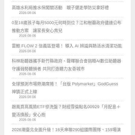
高雄水利局推水保闖關活動 親子健走學防災拿好禮
2026-08-06
0至18歲孩子每月5000元何時到位？江和樹籲政府儘速公布
推動方案 讓家長安心育兒
2026-08-06
雲鯨 FLOW 2 信義區登場！ 導入 AI 辨識與熱活水清潔功能
2026-08-06
科林助聽器攜手新竹縣政府、聲暉聯合會捐贈AI數位助聽器
守護弱勢聽損者 共同打造聽力友善城市
2026-08-06
全球預測市場熱潮席捲！「台版 Polymarket」GodGuess
神猜正式上線
2026-08-06
跟風買高風險ETF慘洗盤？財經雪倫點名00929「月配息＋
靈活換股」安心抱
2026-08-06
2026潮臺北全面升級！16天串聯290組國際團隊、159場演