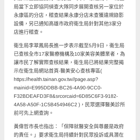
局當下立即協同偵查大隊同步展開查核另一家位於
永康區的分店，稽查結果永康分店未查獲違規錄影
設備，另已通知高雄市政府衛生局針對其他3家分
店進行稽查。
衛生局李翠鳳局長進一步表示截至5月9日，衞生局
已查核全市17家醫療機構及10家美容美體業者，為
讓市民了解實際查核結果，衛生局已將結果完整揭
示在衛生局網站首頁-醫美安心查核專區(
https://health.tainan.gov.tw//page.asp?
mainid=E995DDBB-BC26-4A90-9CC0-
F32BDEAFD3F8&srcorcaid=6D85C6F3-9182-
4A58-A50F-1C5B454946C2 )，民眾選擇醫美診所
前可先上網查詢。
黃偉哲市長也指出：「保障就醫安全與尊嚴是政府
的責任。」要求衛生局持續針對民眾投訴或具潛在