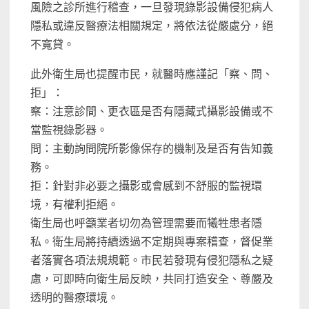
風險之診所進行稽查，一旦發現錄影設備侵犯病人
隱私或違反醫療法相關規定，將依法從嚴處分，絕
不寬貸。
此外衛生局也提醒市民，就醫時應謹記「察、問、
拒」：
察：注意診間、更衣區是否有隱藏式攝影設備或不
當監視錄影器。
問：主動詢問院所影像保存的機制及是否有告知義
務。
拒：針對非必要之攝影或會感到不舒服的監視環
境，有權利拒絕。
衛生局也呼籲業者切勿為管理需要而犧牲患者隱
私。衛生局將持續透過不定期與專案稽查，督促業
者落實各項法規規範。市民若發現有侵犯隱私之疑
慮，可即時向衛生局反映，共同打造安全、尊嚴及
透明的醫療環境。