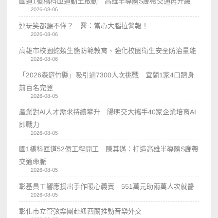
國道1號橋科匝道動土啟動 高雄半導體S廊帶交通再升級
2026-08-06
連玩笑都聽不懂？ 醫：當心大腦拉警報！
2026-08-06
高雄市校園蛇類生態防範教育、強化校園衛生安全防治量能
2026-08-06
「2026森遊竹縣」吸引逾7300人次挑戰 宜蘭1家4口躋身
前百名完登
2026-08-05
產業對AI人才需求持續攀升 陽明交大攜手40家企業培育AI
即戰力
2026-08-05
國1橋科匝道52億工程開工 陳其邁：打造高雄半導體S廊帶
交通命脈
2026-08-05
彰基員工響應捐出手作暖心義賣 551萬元助兩萬人次就醫
2026-08-05
彰化市立管弦樂團赴紐西蘭推動音樂外交