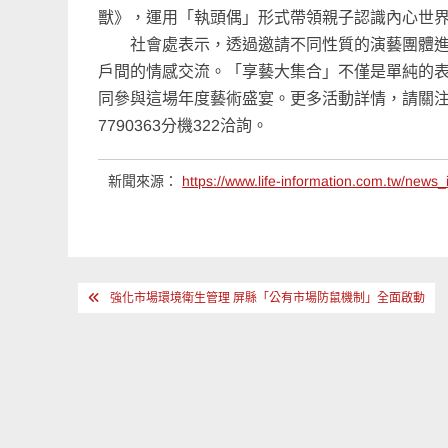
獸》，運用「執頭偶」形式帶領親子認識內心世
社會處表示，透過邀請不同性質的演藝團體進入
戶間的情感交流。「享藝大集合」不僅是單純的
同參與這場年度藝術盛宴。更多活動詳情，請關注
7790363分機322洽詢。
新聞來源：
https://www.life-information.com.tw/ne
文
強化市場環境衛生管理 屏縣「公有市場防鼠機制」全面啟動
章
導
覽