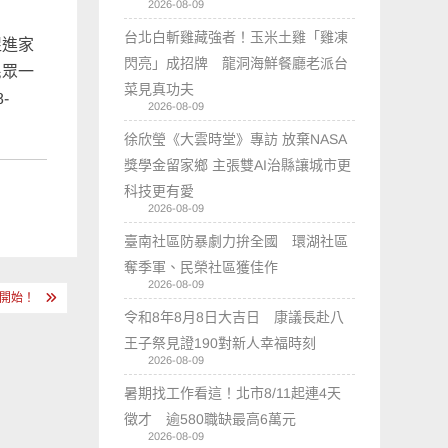
2026-08-09
台北白斬雞藏強者！玉米土雞「雞凍
促進家
閃亮」成招牌 龍洞海鮮餐廳老派台
民眾一
菜見真功夫
-
2026-08-09
徐欣瑩《大雲時堂》專訪 放棄NASA
獎學金留家鄉 主張雙AI治縣讓城市更
科技更有愛
2026-08-09
臺南社區防暴劇力拚全國 環湖社區
奪季軍、民榮社區獲佳作
2026-08-09
康開始！
令和8年8月8日大吉日 康議長赴八
王子祭見證190對新人幸福時刻
2026-08-09
暑期找工作看這！北市8/11起連4天
徵才 逾580職缺最高6萬元
2026-08-09