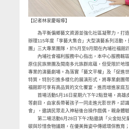
【記者林家慶報導】
為平衡偏鄉藝文資源並強化社區凝聚力，打造屬
辦理115年度「享藝大集合」大型演藝系列活動
團」三大專業團隊，於5月至9月間在內埔社福館
內埔社會福利服務中心指出，本中心服務轄區涵
原住民族樂團及閩南多元族群底蘊，但受限於地
專業的演藝劇場。為落實「藝文平權」及「促進
特質，特別引進多樣化的展演形式，將專業劇團
福館即可享有高品質的文化饗宴，進而增進家庭
首場活動5月16日星期六下午2點登場，高雄
等劇目，由家長帶著孩子一同走進光影世界，認
會」，邀請民眾走入神秘後台操作戲偶，親身體
第二場活動6月28日下午2點邀請「火金姑兒
碳與珍惜食物議題，在優美舞姿中傳遞環保教育；