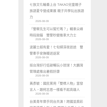
七族文化輪番上台 TAKAO兒童親子
族語夏令營成果展 親子共學玩出族語
力
2026-08-09
「警察先生可以幫忙嗎？」轎車尖峰
時段拋錨 雙警秒變推車大力士
2026-08-09
波麗士超有愛！七旬婦深夜迷途 雙
警牽手安撫暖送返家
2026-08-09
搭台灣好行低碳暢玩小琉球！大鵬灣
管理處推出暑假好康
2026-08-09
黃彥毓：國民黨用「雙標人物」當發
言人，跟柯志恩一樣看不起高雄人
2026-08-09
台美青年樂手同台共演！跨國並肩彩