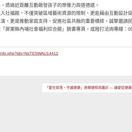
界，透過近距離互動啟發孩子的想像力與道德感。
社福館，不僅突破區域藝術資源的限制，更能藉由互動設計
表演，更是推動家庭支持、促進社區共融的重要橋樑，誠摯邀請
「屏東縣內埔社會福利綜合館」臉書專頁，或撥打洽詢專線：08
ws_info.php?ids=NsTESWAU14412
「愛在部落・守護健康」原鄉健檢與義診 — 讓愛從健