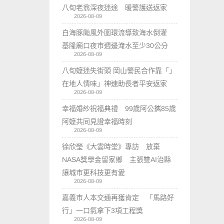
八旬老翁深夜迷途 暖警護送返家
2026-08-09
白海豚颱風外圍環流導致海水倒灌
基隆廟口夜市週邊淹水至少30公分
2026-08-09
八旬嬤迷失街頭 岡山警民合作靠「」
在地人情味」神速助長者平安返家
2026-08-09
幸福婚紗祝福典禮 99歲阿公𢹂85歲
阿嬤共同見證幸福時刻
2026-08-09
徐欣瑩《大雲時堂》專訪 放棄
NASA獎學金留家鄉 主張雙AI治縣
讓城市更科技更有愛
2026-08-09
嘉義市人本交通再獲肯定 「馬路好
行」一口氣拿下3項工程獎
2026-08-09