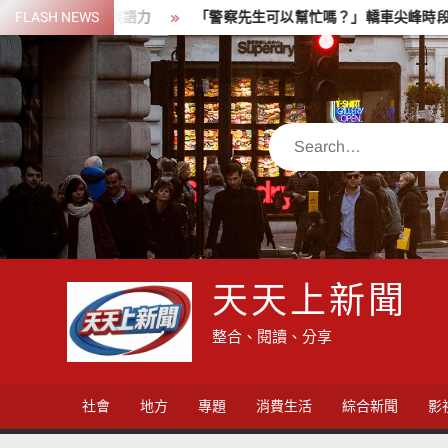
Skip
共學玩出族語力
FLASH NEWS
「警察先生可以幫忙嗎？」轎車尖峰時段拋錨 雙
to
content
Search
天天上新聞
整合、閱讀、分享
社會
地方
專題
消費生活
綜合新聞
影