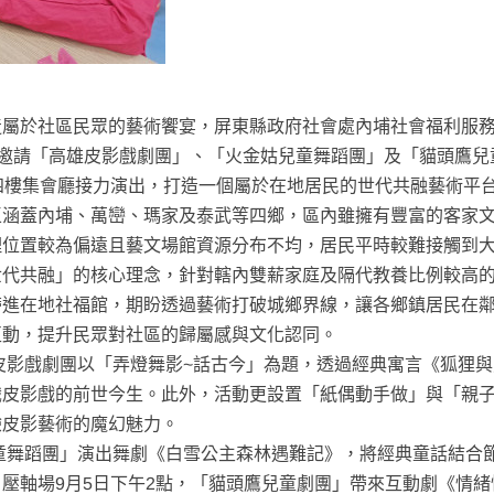
於社區民眾的藝術饗宴，屏東縣政府社會處內埔社會福利服
，邀請「高雄皮影戲劇團」、「火金姑兒童舞蹈團」及「貓頭鷹兒
四樓集會廳接力演出，打造一個屬於在地居民的世代共融藝術平
蓋內埔、萬巒、瑪家及泰武等四鄉，區內雖擁有豐富的客家
理位置較為偏遠且藝文場館資源分布不均，居民平時較難接觸到
世代共融」的核心理念，針對轄內雙薪家庭及隔代教養比例較高
帶進在地社福館，期盼透過藝術打破城鄉界線，讓各鄉鎮居民在
互動，提升民眾對社區的歸屬感與文化認同。
皮影戲劇團以「弄燈舞影~話古今」為題，透過經典寓言《狐狸與
識皮影戲的前世今生。此外，活動更設置「紙偶動手做」與「親
驗皮影藝術的魔幻魅力。
童舞蹈團」演出舞劇《白雪公主森林遇難記》，將經典童話結合
壓軸場9月5日下午2點，「貓頭鷹兒童劇團」帶來互動劇《情緒