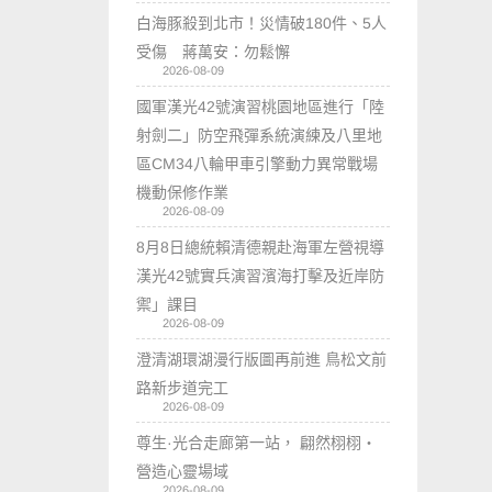
白海豚殺到北市！災情破180件、5人
受傷 蔣萬安：勿鬆懈
2026-08-09
國軍漢光42號演習桃園地區進行「陸
射劍二」防空飛彈系統演練及八里地
區CM34八輪甲車引擎動力異常戰場
機動保修作業
2026-08-09
8月8日總統賴清德親赴海軍左營視導
漢光42號實兵演習濱海打擊及近岸防
禦」課目
2026-08-09
澄清湖環湖漫行版圖再前進 鳥松文前
路新步道完工
2026-08-09
尊生·光合走廊第一站， 翩然栩栩・
營造心靈場域
2026-08-09