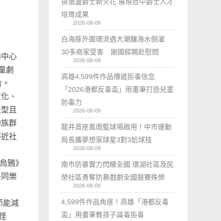
排激盪爵士新火花 展現台中爵士人才
培育成果
2026-08-09
白海豚外圍環流遇大潮釀海水倒灌
30多商家受害 謝國樑親赴慰問
務中心
2026-08-09
童劇
高雄4,599件作品傳遞拒毒信念
台。
「2026港都反毒盃」用畫筆打造兒童
文化、
防毒力
大型且
2026-08-09
的族群
龍井首座風雨籃球場啟用！中市運動
鄰近社
局長攜夢想家球星3對3尬球技
2026-08-09
烏鴉》
南市防暴實力閃耀全國 環湖社區及民
子同樂
榮社區勇奪防暴戲劇全國競賽殊榮
2026-08-09
4,599件作品角逐！高雄「港都反毒
節能減
盃」用畫筆教孩子識毒拒毒
怪