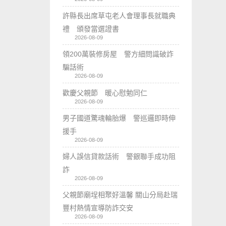
許縣長出席草屯老人會理事長就職典
禮 頒發當選證書
2026-08-09
領200萬裝修房屋 警方細問識破詐
騙話術
2026-08-09
歡慶父親節 暖心慰勉同仁
2026-08-09
男子國道驚魂輪胎爆 警巡邏即時伸
援手
2026-08-09
婦人誤信貸款話術 警銀聯手成功阻
詐
2026-08-09
父親節廟埕相聚好溫馨 關山分局赴瑞
豐村熱情宣導防詐交安
2026-08-09