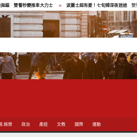
警秒變推車大力士
波麗士超有愛！七旬婦深夜迷途 雙警牽手安撫
視.娛樂
政治
產經
文教
國際
運動