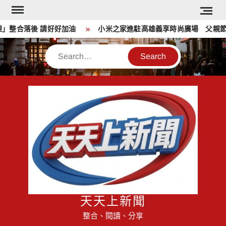
Skip
to
整合落後 請好好加油
小米之家進駐高雄義享時尚廣場 父親節開
content
Search
天天上新聞
整合、閱讀、分享