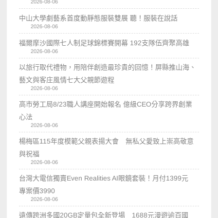
2026-08-06
中山大學劇藝系首度動靜態服裝雙展 聽！服裝在說話
2026-08-06
福爾摩沙國際七人制足球錦標賽開幕 192支隊伍齊聚高雄
2026-08-06
以旅行取代禮物，用陪伴創造最珍貴的回憶！屏縣推山海、
藝文與客庄風情七大父親節遊程
2026-08-06
高市勞工局8/23職人講座開始報名 億級CEO分享跨界創業
心法
2026-08-06
楊梅區115年度模範父親表揚大會 無私父愛致上崇高敬意
與祝福
2026-08-06
台灣大電信獨賣Even Realities AI眼鏡套裝！月付1399元
專案價3990
2026-08-06
遠傳跨洲多國20GB定量包全新登場 1688元漫遊逾百國