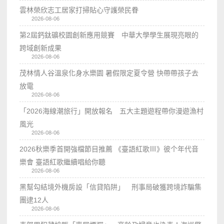
雲林榮欣志工居家打掃貼心守護榮民眷
2026-08-06
第2屆鈣鈦礦校園創新應用競賽 中華大學學生展現亮眼的
跨域創新成果
2026-08-06
茂林情人谷溫泉化身水樂園 暑假限定夏令營 快帶帶孩子去
放電
2026-08-06
「2026海線潮旅行」開放報名 五大主題遊程帶你漫遊漁村
風光
2026-08-06
2026秋樂季首開強檔節目推薦 《臺語紅歌Ⅲ》彼个年代音
樂會 臺語紅歌繼續唱給你聽
2026-08-06
黑幫勾結境外機房設「信貸陷阱」 刑事局破獲跨境詐騙集
團逮12人
2026-08-06