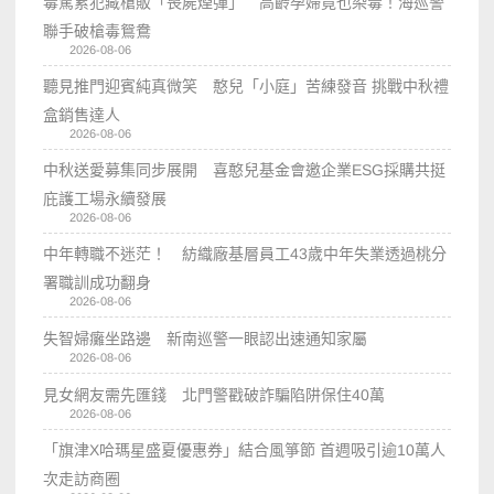
毒駕累犯藏槍販「喪屍煙彈」 高齡孕婦竟也染毒！海巡警
聯手破槍毒鴛鴦
2026-08-06
聽見推門迎賓純真微笑 憨兒「小庭」苦練發音 挑戰中秋禮
盒銷售達人
2026-08-06
中秋送愛募集同步展開 喜憨兒基金會邀企業ESG採購共挺
庇護工場永續發展
2026-08-06
中年轉職不迷茫！ 紡織廠基層員工43歲中年失業透過桃分
署職訓成功翻身
2026-08-06
失智婦癱坐路邊 新南巡警一眼認出速通知家屬
2026-08-06
見女網友需先匯錢 北門警戳破詐騙陷阱保住40萬
2026-08-06
「旗津X哈瑪星盛夏優惠券」結合風箏節 首週吸引逾10萬人
次走訪商圈