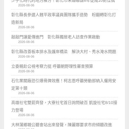
少子化時代的地方解方！彰化市未婚聯誼6年促成10對佳偶
2026-08-06
彰化縣長參選人魏平政率議員團隊攜手造勢 盼翻轉彰化打
造新局
2026-08-06
敲敲門讓愛傳進門 彰化縣獨居老人訪查作業啟動
2026-08-06
彰化縣改善板本排水及護岸橋梁 解決大村、秀水淹水問題
2026-08-06
立委親赴公視考察力挺 呼籲朝野理性審查預算
2026-08-06
石化業關廠恐引爆骨牌效應！柯志恩呼籲勞動部納入僱用安
定第十類
2026-08-06
高雄社宅雙箭齊發，大寮社宅首日詢問破百 凱旋社宅8/10接
力登場
2026-08-06
大林蒲鄉親公聽會站出來發聲，陳麗娜要求市府傾聽改進