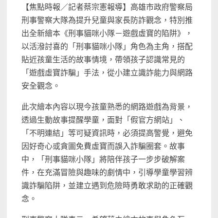
【焦點時報／記者蔡宗憲報導】高雄市政府警察局
刑事警察大隊為提升兒童與家長防詐觀念，特別推
出全新繪本《刑事貓咪小隊－遊戲虛寶的陷阱》，
以活潑討喜的「刑事貓咪小隊」角色為主角，搭配
貼近孩童生活的故事情境，帶領孩子認識常見的
「遊戲虛寶詐騙」手法，從小建立識詐能力與網路
安全觀念。
此次繪本內容以現今孩童熟悉的網路遊戲為背景，
透過生動故事提醒學童，面對「假官方網站」、
「不明連結」等可疑資訊時，必須提高警覺，避免
因好奇心或貪圖免費虛寶而誤入詐騙圈套。故事
中，「刑事貓咪小隊」將陪伴孩子一步步破解案
件，在充滿冒險與趣味的劇情中，引導學童學習辨
識詐騙陷阱，並建立遇到危險時勇敢求助的正確觀
念。