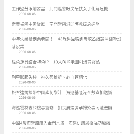
工作過勞眼前發黑 北門巡警眼尖急扶女子化解危機
2026-08-06
逛賣場熱中暑昏厥 南門警與消即時救援急送醫
2026-08-06
中年失業變創業老闆！ 43歲男靠職訓考取乙級證照翻轉沒
落家業
2026-08-06
綠色運具結合特色IP 10大萌熊地圖引爆尋寶熱
2026-08-06
副甲狀腺失控 拖久恐骨折、心血管鈣化
2026-08-06
旅客違規攜帶中國產刺梨汁 海巡基隆港全數查扣送辦
2026-08-06
海巡雲林查緝槍毒鴛鴦 扣喪屍煙彈孕婦染毒同遭送辦
2026-08-06
中國4艘海警船航入金門水域 海巡併航廣播強勢驅離
2026-08-06