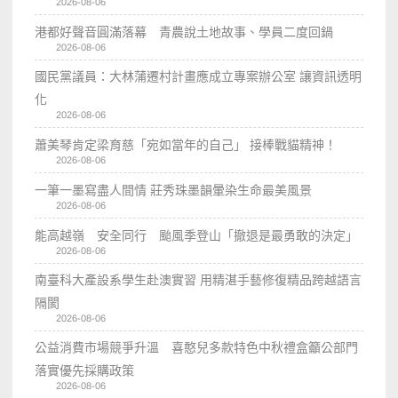
2026-08-06
港都好聲音圓滿落幕 青農說土地故事、學員二度回鍋
2026-08-06
國民黨議員：大林蒲遷村計畫應成立專案辦公室 讓資訊透明
化
2026-08-06
蕭美琴肯定梁育慈「宛如當年的自己」 接棒戰貓精神！
2026-08-06
一筆一墨寫盡人間情 莊秀珠墨韻暈染生命最美風景
2026-08-06
能高越嶺 安全同行 颱風季登山「撤退是最勇敢的決定」
2026-08-06
南臺科大產設系學生赴澳實習 用精湛手藝修復精品跨越語言
隔閡
2026-08-06
公益消費市場競爭升溫 喜憨兒多款特色中秋禮盒籲公部門
落實優先採購政策
2026-08-06