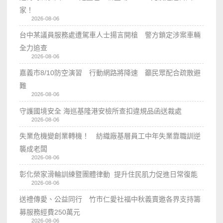
家！
2026-08-06
台中某議員服務處遭駕車人士揚言開槍 警方鎖定涉案車輛
全力追查
2026-08-06
嘉義市8/10防空演習 行動網路將降速 籲民眾配合疏散避
難
2026-08-06
守護國境安全 海巡基隆港安檢所查扣違規品函送裁處
2026-08-06
失業危機變創業轉機！ 紡織廠基層員工中年失業靠職訓逆
襲成老闆
2026-08-06
彰化榮家滑輪訓練暨團體律動 提升住民肌力促進日常復能
2026-08-06
送禮傳愛、公益同行 竹市仁愛社福中秋義賣邀各界支持籌
募服務經費250萬元
2026-08-06