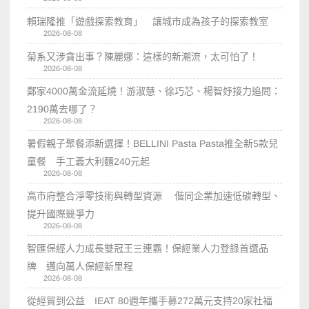
賴瑞隆推「遊戲探索教育」 讓城市成為孩子的探索教室
2026-08-08
菊系又涉貪出事？陳麗娜：這樣的新潮流，太可怕了！
2026-08-08
鄭家4000萬金流延燒！游淑慧、徐巧芯、楊智妤接力追問：
2190萬去哪了？
2026-08-08
暑假親子聚餐添新選擇！BELLINI Pasta Pasta推全新5款兒
童餐 手工義大利麵240元起
2026-08-08
高市府整合淨零技術與轉型資源 偕同企業加速低碳轉型、
提升國際競爭力
2026-08-08
智匯保經人力成長雙冠王三連霸！保經業人力登錄首選品
牌 邁向萬人保經新里程
2026-08-08
從經貿到公益 IEAT 80週年攜手募272萬元支持20家社福