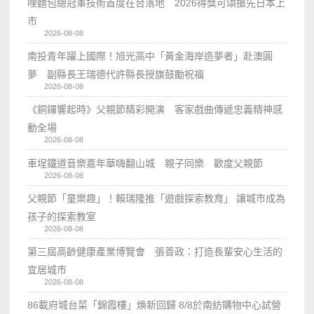
哩麵包總冠軍技術首度在台落地 2026得獎可頌搶先日本上
市
2026-08-08
南投青年躍上國際！旭光高中「黃金海岸造夢者」赴澳圓
夢 副縣長王瑞德代許縣長授旗鼓勵祝福
2026-08-08
《銅鑼響起時》父親節精彩開演 客家戲曲傳遞忠義精神感
動全場
2026-08-08
車埕鐵道音樂嘉年華嗨翻山城 親子同樂 歡度父親節
2026-08-08
父親節「童樂趣」！賴瑞隆推「遊戲探索教育」 讓城市成為
孩子的探索教室
2026-08-08
第三屆高齡健康產業博覽會 張善政：打造長輩安心生活的
宜居城市
2026-08-08
86載府城台菜「錦霞樓」煥新回歸 8/8於南紡購物中心試營