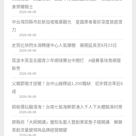
身榮耀騎士
2026-08-08
中台灣四縣市赴新加坡推廣觀光 星國業者看好深度旅遊潛
力
2026-08-08
史努比快閃水湳轉運中心人氣爆棚 展期延長至8月23日
2026-08-08
筑波木笑盃全國青少年網球賽台中開打 A級賽事培育網壇
新秀
2026-08-08
父親節徵才送暖！台中山線釋逾1,200職缺 初步媒合率近6
成
2026-08-08
銅板價玩翻濱海！台南七股海鮮節湧入千人下水體驗漁村樂
2026-08-08
屏縣府「大師開講」邀知名藝人暨創業家詹子晴開講 解鎖
青創流量變現與品牌經營關鍵
2026-08-08