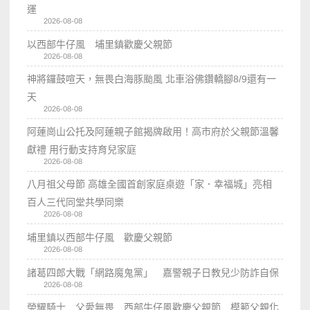
運
2026-08-08
以西部牛仔風 埔里鎮歡慶父親節
2026-08-08
神將鑼鼓喧天，無畏白海豚颱風 北車浴佛鑽轎腳8/9還有一
天
2026-08-08
阿蓮崗山公托及阿蓮親子館揭牌啟用！高市府於父親節溫馨
獻禮 用行動支持育兒家庭
2026-08-08
八月祖父母節 高雄全國首創家庭桌遊「家．幸福城」亮相
百人三代同堂共學同樂
2026-08-08
埔里鎮以西部牛仔風 歡慶父親節
2026-08-08
諸葛四郎大戰「網路魔鬼黨」 嘉警親子日教兒少防詐自保
2026-08-08
榮耀騎士 父愛無畏 西部牛仔風歡慶父親節 模範父親化