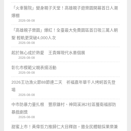
「火車醫院」變身親子天堂！高雄親子遊樂園開幕首日人潮
爆棚
2026-08-08
「高雄親子樂園」爆紅！全臺最大免費園區首日吸三萬人朝
聖 輕軌更突破4,000人次
2026-08-08
起於無心成於熱愛 王貴嬋現代水墨個展
2026-08-08
彰化市模範父親表揚活動
2026-08-08
2026王功漁火節88節連二天 祈福嘉年華千人烤蚵首先登
場
2026-08-08
中市防暴力量扎根 豐原鎌村、神岡溪洲2社區獲衛福部防
暴戲劇獎
2026-08-08
甜蜜上市！黃偉哲力推歸仁大目釋迦，邀全民體驗採果樂兼