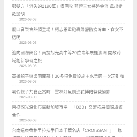
鄭朝方「消失的2190萬」遭圍攻 藍營三女將追金流 拿出還
款證明
2026-08-08
廟口音樂會熱鬧登場！柯志恩重砲轟綠營防疫冷血、食安不
透明
2026-08-08
迎向國際舞台！南投旭光高中等20位青年展翅澳洲 開啟跨
域創新學習之旅
2026-08-08
高雄親子遊樂園開幕！30多項免費設施＋水樂園一次玩到嗨
2026-08-08
暑假親子共食正當時 雲林好魚前進花博陪爸爸過節
2026-08-08
南投觀光深化布局新加坡市場 「B2B」交流拓展國際旅遊
合作
2026-08-08
台南遠東香格里拉攜手日本千葉名店「CROISSANT」 咖