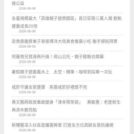
做公益
2026-08-08
全臺規模最大「高雄親子遊樂園區」首日狂吸三萬人潮 輕軌
運量成長20倍
2026-08-08
梁育慈邀屏東子弟張博洋大啖美食推廣小吃 聯手掃街拜票
2026-08-08
阿蓮育兒資源再升級！崗山公托、親子館聯合開幕
2026-08-08
暑假親子遊嘉義水上 太空、糖果、咖啡到採果一次玩
2026-08-08
戒菸守護全家健康 來嘉戒菸好禮獎不完
2026-08-08
黃文醫師故居重啟變身「津本喫茶部」 黃敏惠：老屋新生
再添木都亮點
2026-08-08
新樓醫深入社區首攜復興里 打造全方位高齡友善防護網
2026-08-08