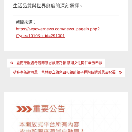
生活品質與世界態度的深刻選擇。
新聞來源：
https://twpowernews.com/news_pagein.php?
iType=1010&n_id=291001
文
臺南榮服處母親節感恩獻康乃馨 感謝女性同仁辛勞奉獻
章
萌娃奉茶謝母恩 芎林鄉立幼兒園母親節親子捏陶傳遞感恩及祝福
導
覽