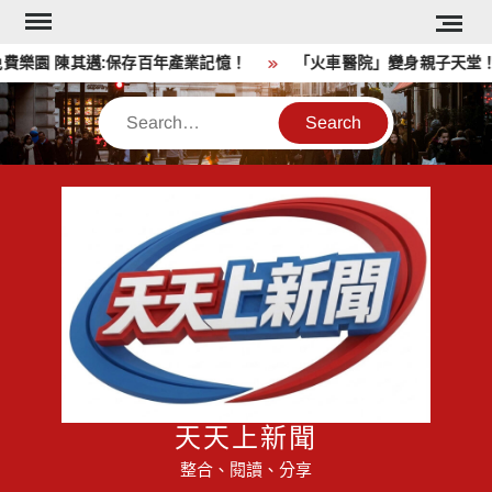
Skip
to
園 陳其邁:保存百年產業記憶！
「火車醫院」變身親子天堂！高
content
Search
天天上新聞
整合、閱讀、分享