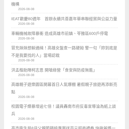
機構
2026-08-08
IEAT歡慶80週年 首辦永續共善嘉年華串聯經貿與公益力量
2026-08-08
車輛機械故障暴衝 造成高雄市前鎮、苓雅區600戶停電
2026-08-08
冒充妹妹想躲通緝！高雄女盤查一路硬拗 警一句「妳到底是
不是我要找的人」當場認栽
2026-08-08
洪孟楷助陣柯志恩 開嗆綠營「食安與防疫無能」
2026-08-08
高雄親子遊樂園區開幕首日人氣爆棚 暑假親子旅遊再添新亮
點
2026-08-08
校園電子煙暴增逾七倍！議員轟南市府反毒宣導淪為紙上談
兵
2026-08-08
高市衛生局8月父親節篩檢專案送百元超商禮券 快揪爸媽一