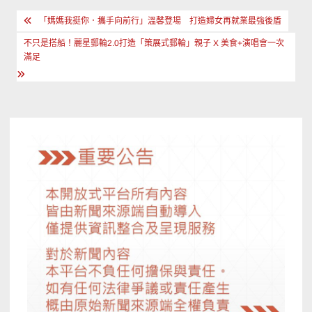
文
「媽媽我挺你．攜手向前行」溫馨登場 打造婦女再就業最強後盾
章
不只是搭船！麗星郵輪2.0打造「策展式郵輪」親子 X 美食+演唱會一次
導
滿足
覽