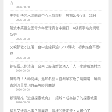
力
2026-08-08
史努比快閃水湳轉運中心人氣爆棚 展期延長至8月23日
2026-08-08
筑波木笑盃全國青少年網球賽台中開打 A級賽事培育網壇
新秀
2026-08-08
父親節徵才送暖！台中山線釋逾1,200職缺 初步媒合率近6
成
2026-08-08
銅板價玩翻濱海！台南七股海鮮節湧入千人下水體驗漁村樂
2026-08-08
屏縣府「大師開講」邀知名藝人暨創業家詹子晴開講 解鎖
青創流量變現與品牌經營關鍵
2026-08-08
賴瑞隆推「遊戲探索教育」 讓城市成為孩子的探索教室
2026-08-08
菊系又涉貪出事？陳麗娜：這樣的新潮流，太可怕了！