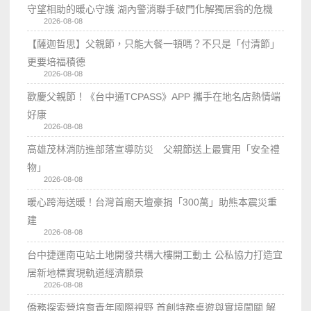
守望相助的暖心守護 湖內警消聯手破門化解獨居翁的危機
2026-08-08
【薩迦哲思】父親節，只能大餐一頓嗎？不只是「付清節」
更要培福積德
2026-08-08
歡慶父親節！《台中通TCPASS》APP 攜手在地名店熱情端
好康
2026-08-08
高雄茂林消防進部落宣導防災 父親節送上最實用「安全禮
物」
2026-08-08
暖心跨海送暖！台灣首廟天壇豪捐「300萬」助熊本震災重
建
2026-08-08
台中捷運南屯站土地開發共構大樓開工動土 公私協力打造宜
居新地標實現軌道經濟願景
2026-08-08
僑務探索營培育青年國際視野 首創特務桌遊與實境闖關 解