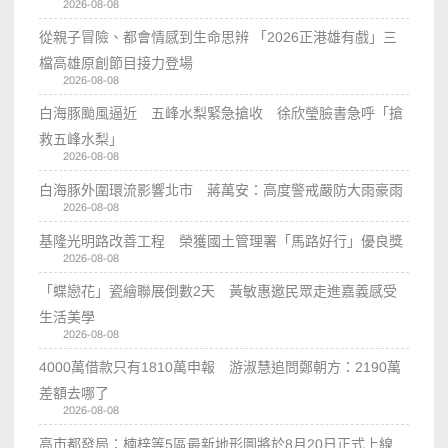
2026-08-08
從親子冒險、都會情感到生命思辨 「2026正港雄有戲」三
檔高雄原創節目接力登場
2026-08-08
白海豚颱風逼近 五峰水梨緊急搶收 徐欣瑩臉書急呼「搶
救五峰水梨」
2026-08-08
白海豚外圍環流影響北市 蔣萬安：高度警戒嚴防大雨豪雨
2026-08-08
基隆光明路改善工程 榮獲國土管理署「馬路好行」優良獎
2026-08-08
「蝶戀花」瓷繪聯展倒數2天 黃敏惠邀民眾走進嘉義感受
生活美學
2026-08-08
4000萬借款只有1810萬申報 游淑慧追問鄭朝方：2190萬
差額去哪了
2026-08-08
高市都發局：楠梓等5區最新地形圖將於8月20日正式上線