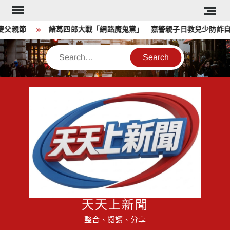
Skip
to
親節
諸葛四郎大戰「網路魔鬼黨」 嘉警親子日教兒少防詐自保
content
Search
天天上新聞
整合、閱讀、分享