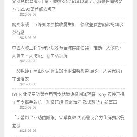
父為兒選舉籌4千萬、競選支出僅1810萬？游淑慧追問鄭朝
方：2190萬差額去哪了
2026-08-08
颱風來襲 五峰鄉果農搶收憂生計 徐欣瑩臉書發起認購水
梨行動
2026-08-08
中國人體工程學研究院發布全球健康倡議 推動「大健康、
大養生、大防疫」新生活系統
2026-08-08
「父親節」岡山分局警友辦事處溫馨慰勞 感謝「人民保姆」
守護治安
2026-08-08
IYFR 北極星隊第六屆司令就職典禮圓滿落幕 Tony 張煌基接
任司令攜手啟航「熱情玩船 保育海洋 歡樂聯誼」新篇章
2026-08-08
「溫馨鄰里互助防護網」宣導奏效 湖內警消合力化解獨居翁
危機
2026-08-08