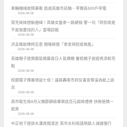
車輛機械故障暴衝 造成高雄市前鎮、苓雅區600戶停電
2026-08-08
冒充妹妹想躲通緝！高雄女盤查一路硬拗 警一句「妳到底是
不是我要找的人」當場認栽
2026-08-08
洪孟楷助陣柯志恩 開嗆綠營「食安與防疫無能」
2026-08-08
高雄親子遊樂園區開幕首日人氣爆棚 暑假親子旅遊再添新亮
點
2026-08-08
校園電子煙暴增逾七倍！議員轟南市府反毒宣導淪為紙上談
兵
2026-08-08
高市衛生局8月父親節篩檢專案送百元超商禮券 快揪爸媽一
起來
2026-08-08
中正地下道排水溝夜間清淤 高市水利局請用路人減速慢行