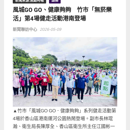
新聞來源:焦點時報
頭條
風城GO GO、健康夠夠 竹市「無菸樂
活」第4場健走活動港南登場
新聞聯訪中心
2026-05-09
▲竹市「風城GO GO．健康夠夠」系列健走活動第
4場於香山區港南運河公園熱鬧登場。副市長林琨
瀚、衛生局長陳厚全、香山區衛生所主任江國彬一