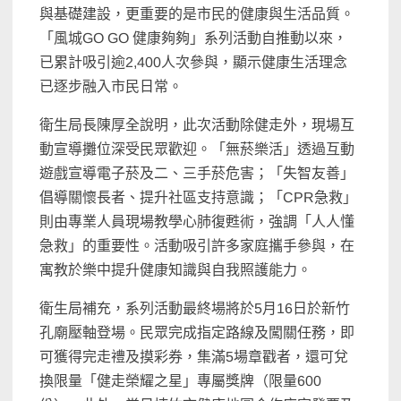
與基礎建設，更重要的是市民的健康與生活品質。
「風城GO GO 健康夠夠」系列活動自推動以來，
已累計吸引逾2,400人次參與，顯示健康生活理念
已逐步融入市民日常。
衛生局長陳厚全說明，此次活動除健走外，現場互
動宣導攤位深受民眾歡迎。「無菸樂活」透過互動
遊戲宣導電子菸及二、三手菸危害；「失智友善」
倡導關懷長者、提升社區支持意識；「CPR急救」
則由專業人員現場教學心肺復甦術，強調「人人懂
急救」的重要性。活動吸引許多家庭攜手參與，在
寓教於樂中提升健康知識與自我照護能力。
衛生局補充，系列活動最終場將於5月16日於新竹
孔廟壓軸登場。民眾完成指定路線及闖關任務，即
可獲得完走禮及摸彩券，集滿5場章戳者，還可兌
換限量「健走榮耀之星」專屬獎牌（限量600