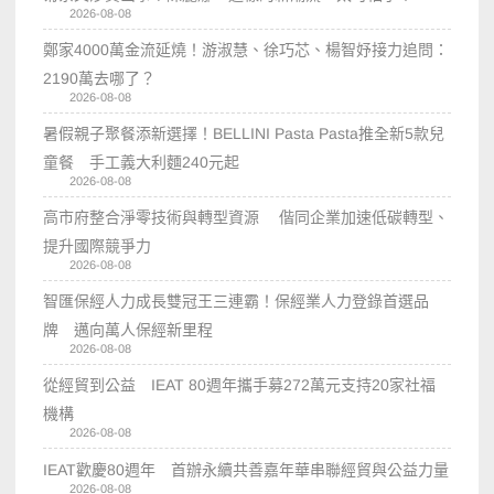
2026-08-08
鄭家4000萬金流延燒！游淑慧、徐巧芯、楊智妤接力追問：
2190萬去哪了？
2026-08-08
暑假親子聚餐添新選擇！BELLINI Pasta Pasta推全新5款兒
童餐 手工義大利麵240元起
2026-08-08
高市府整合淨零技術與轉型資源 偕同企業加速低碳轉型、
提升國際競爭力
2026-08-08
智匯保經人力成長雙冠王三連霸！保經業人力登錄首選品
牌 邁向萬人保經新里程
2026-08-08
從經貿到公益 IEAT 80週年攜手募272萬元支持20家社福
機構
2026-08-08
IEAT歡慶80週年 首辦永續共善嘉年華串聯經貿與公益力量
2026-08-08