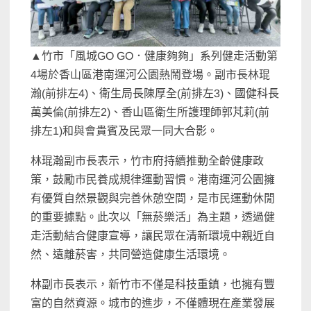
▲竹市「風城GO GO．健康夠夠」系列健走活動第
4場於香山區港南運河公園熱鬧登場。副市長林琨
瀚(前排左4)、衛生局長陳厚全(前排左3)、國健科長
萬美倫(前排左2)、香山區衛生所護理師郭芃莉(前
排左1)和與會貴賓及民眾一同大合影。
林琨瀚副市長表示，竹市府持續推動全齡健康政
策，鼓勵市民養成規律運動習慣。港南運河公園擁
有優質自然景觀與完善休憩空間，是市民運動休閒
的重要據點。此次以「無菸樂活」為主題，透過健
走活動結合健康宣導，讓民眾在清新環境中親近自
然、遠離菸害，共同營造健康生活環境。
林副市長表示，新竹市不僅是科技重鎮，也擁有豐
富的自然資源。城市的進步，不僅體現在產業發展