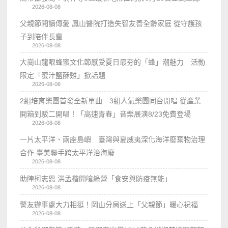
2026-08-08
父親節閱讀傳愛 鳳山醫院打造失智友善全齡家庭 從守護孩
子到陪伴長輩
2026-08-08
大崗山龍眼蜂蜜文化節感受夏日最夯的「蜂」潮魅力 活動
限定「蜜汁鹽酥雞」掀話題
2026-08-08
2組培育樂團首發全新單曲 3組人氣樂團同台開唱 從產業
開箱到駁二開唱！「高速青春」音樂展演8/23免費登場
2026-08-08
一片太平洋、兩座島嶼 臺灣與夏威夷深化海洋廢棄物治理
合作 臺美聯手跨太平洋治海廢
2026-08-08
助陣柯志恩 洪孟楷開嗆綠營「食安與防疫無能」
2026-08-08
警友辦事處大力相挺！岡山分局送上「父親節」暖心祝福
2026-08-08