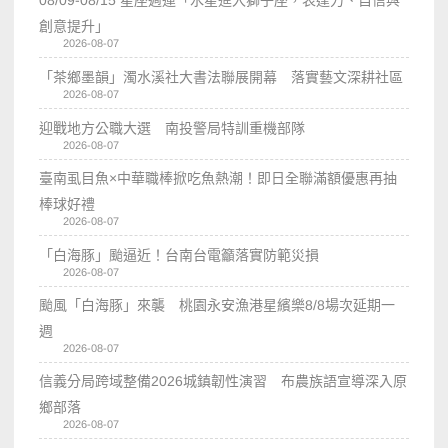
創意提升」
2026-08-07
「茶鄉墨韻」濁水溪社大書法聯展開幕 落實藝文深耕社區
2026-08-07
迎戰地方公職大選 南投警局特訓重機部隊
2026-08-07
臺南虱目魚×中華職棒掀吃魚熱潮！即日全聯滿額優惠再抽
棒球好禮
2026-08-07
「白海豚」颱逼近！台南台電籲落實防範災損
2026-08-07
颱風「白海豚」來襲 桃園永安漁港星繽樂8/8場次延期一
週
2026-08-07
信義分局跨域整備2026城鎮韌性演習 布農族語宣導深入原
鄉部落
2026-08-07