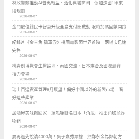
林政賢籲推動AI普惠轉型、活化舊城商圈 促加速國1甲東
段規劃
2026-08-07
金門數位縣民卡智慧升級全島支付圈啟動 限時加碼回饋開跑
2026-08-07
紀錄片《金三角 孤軍淚》桃園電影節世界首映 兩場次迅速
完售
2026-08-07
桃青創博覽會生醫論壇、泰國交流、日本媒合及國際競賽
接力登場
2026-08-07
瑞士百達資產管理8月展望！偏好中國以外的新興市場 看
好這些產業
2026-08-07
居酒屋美味搬回家！頂呱呱聯名日本「角瓶」推出角嗨尬炸
物組
2026-08-07
要再選先說清4000萬！吳子嘉秀票據 控鄭永金為鄭朝方