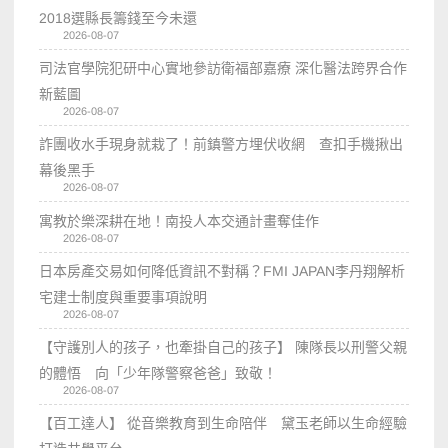
2018選縣長籌錢至今未還
2026-08-07
司法官學院犯研中心實地參訪衛福部嘉療 深化醫法跨界合作
新藍圖
2026-08-07
詐團收水手現身就栽了！前鎮警方埋伏收網 查扣手機揪出
幕後黑手
2026-08-07
寓教於樂深耕在地！南投人本交通計畫奪佳作
2026-08-07
日本房產交易如何降低資訊不對稱？FMI JAPAN李丹翔解析
宅建士制度與重要事項說明
2026-08-07
【守護別人的孩子，也牽掛自己的孩子】 陳隊長以刑警父親
的體悟 向「少年隊警察爸爸」致敬！
2026-08-07
【百工達人】 從音樂教育到生命陪伴 黛玉老師以生命經驗