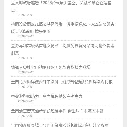
臺東縣政府邀您「2026台東最美星空」父親節帶爸爸追星
去！
2026-08-07
桃園冷飲節8/21藝文特區登場 機場捷運A1、A12站快閃店
暖身活動即日搶先開跑
2026-08-07
臺灣專利超級站首進文博會 提供免費智財諮詢助創作者護
創意
2026-08-07
捷運大寮社宅申請開紅盤！凱旋青樹接力登場
2026-08-07
金門培育海洋保育種子教師 水試所推動幼兒海洋教育扎根
2026-08-07
中盤激戰顯功力，黑方構思精妙完勝白方
2026-08-07
金門清查苦茶油苯駢芘超標事件 衛生局：未流入本縣
2026-08-07
金門物產展登場！金門工業會×漢神洲際浯島原汁全攻略