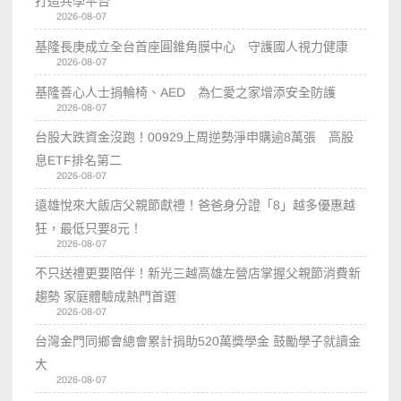
打造共學平台
2026-08-07
基隆長庚成立全台首座圓錐角膜中心 守護國人視力健康
2026-08-07
基隆善心人士捐輪椅、AED 為仁愛之家增添安全防護
2026-08-07
台股大跌資金沒跑！00929上周逆勢淨申購逾8萬張 高股
息ETF排名第二
2026-08-07
遠雄悅來大飯店父親節獻禮！爸爸身分證「8」越多優惠越
狂，最低只要8元！
2026-08-07
不只送禮更要陪伴！新光三越高雄左營店掌握父親節消費新
趨勢 家庭體驗成熱門首選
2026-08-07
台灣金門同鄉會總會累計捐助520萬獎學金 鼓勵學子就讀金
大
2026-08-07