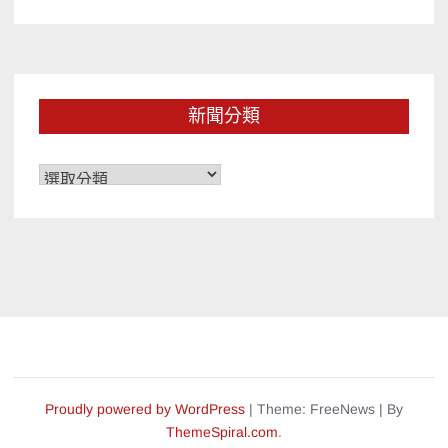
新聞分類
新
聞
分
類
Proudly powered by WordPress
|
Theme: FreeNews
|
By
ThemeSpiral.com
.