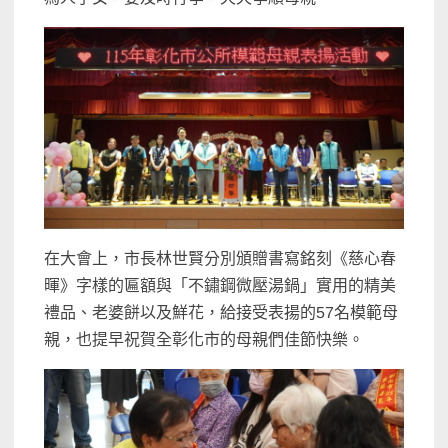
在大會上，市長林世賢分別頒贈書寫銘刻《慈心春
暉》字樣的匾額與「不鏽鋼微壓湯鍋」實用的精美
禮品、老婆餅以及鮮花，給接受表揚的57名模範母
親，也提早祝賀全彰化市的母親們佳節快樂。