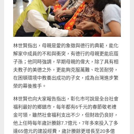
林世賢指出，母親是愛的象徵與德行的典範，能化
解家中成員的不和與衝突，有德行的母親更能庇蔭
子孫；他同時強調，早期母親的偉大，除了具有相
夫教子的美德之外，更能夠克服萬難、吃苦耐勞，
在困頓環境中教養出成功的子女，成為台灣進步繁
榮的幕後推手。
林世賢也向大家報告指出，彰化市可說是全台社會
福利最好的鄉鎮市，每年都有6千元的春節敬老禮
金可領，雖然社會福利支出不少，但財政仍良好，
他上任時每年歲計賸餘7.7億元，7年多來投入了多
達65億元的建設經費，歲計賸餘更增長至20多億