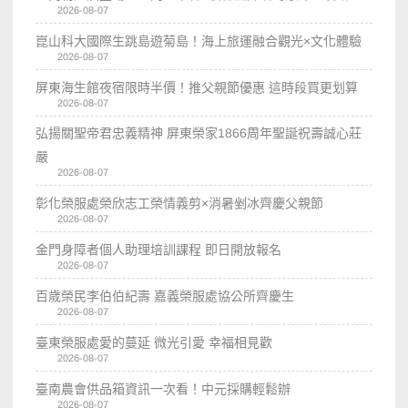
2026-08-07
崑山科大國際生跳島遊菊島！海上旅運融合觀光×文化體驗
2026-08-07
屏東海生館夜宿限時半價！推父親節優惠 這時段買更划算
2026-08-07
弘揚關聖帝君忠義精神 屏東榮家1866周年聖誕祝壽誠心莊
嚴
2026-08-07
彰化榮服處榮欣志工榮情義剪×消暑剉冰齊慶父親節
2026-08-07
金門身障者個人助理培訓課程 即日開放報名
2026-08-07
百歲榮民李伯伯紀壽 嘉義榮服處協公所齊慶生
2026-08-07
臺東榮服處愛的蔓延 微光引愛 幸福相見歡
2026-08-07
臺南農會供品箱資訊一次看！中元採購輕鬆辦
2026-08-07