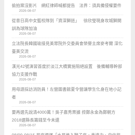
偷拍案沒影片 網紅律師喊都提告 法界：須具備侵權要件
2026-08-07
從昔日高中女籃校隊到「資深獅迷」 徐欣瑩現身攻城獅開
訓為球隊加油
2026-08-07
立法院長韓國瑜接見美眾院外交委員會榮譽主席麥考爾 深化
臺美交流
2026-08-07
漢光42號演習首度於淡江大橋實施阻絕設置 後備輔導幹部
協力支援作戰
2026-08-07
用母語採訪消防員！左營圖書館夏令營讓學生化身在地小記
者
2026-08-07
要再選先說清4000萬！吳子嘉秀票據 控鄭永金為鄭朝方
2018選縣長籌錢至今未還
2026-08-07
08/09-08/15 星座週運「水星進入獅子座，表達力、自信與