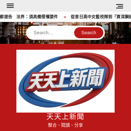
Skip
to
提告 法界：須具備侵權要件
從昔日高中女籃校隊到「資深獅迷」
content
Search
天天上新聞
整合、閱讀、分享