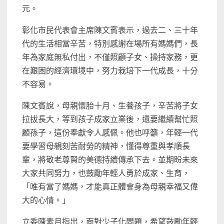
元。
彰化市民代表會主席陳文賓表示，過去二、三十年
代的生活相當辛苦，特別感謝在場所有媽媽們，長
年為家庭無私付出，不僅照顧子女、操持家務，更
在艱困的經濟環境中，努力栽培下一代成長，十分
不容易。
陳文賓說，母親懷胎十月、生養孩子，辛苦將子女
拉拔長大，等到孩子成家立業後，還要繼續幫忙照
顧孫子，這份奉獻令人感佩。他也呼籲，年輕一代
要學習母親刻苦耐勞的精神，懂得尊重與孝順長
輩，將敬老尊賢的美德持續傳承下去。並期盼未來
大家共同努力，也鼓勵年輕人勇於成家、生育，
「唯有當了媽媽，才能真正體會身為母親幸福又偉
大的心情。」
立委陳素月指出，面對少子化問題，希望鼓勵年輕