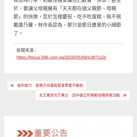
候及時行孝，把握住機會讓他們歡喜、快樂！甚至
於，要讓父母親擁有「天天都在過父親節、母親
節」的快樂，至於怎樣慶祝、吃不吃蛋糕、佩不佩
戴康乃馨，林市長認為，那只是節日應景的小細節
了。
新聞來源：
https://focus.586.com.tw/2026/05/09/p387110/
文
善的接力 喜樂方舟募款餐會聚愛不斷航
章
女王駕到光芒萬丈 田中鎮公所模範母親表揚活動
導
覽