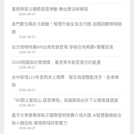
臺南榮家父親節感恩律動 舞出樂活新朝氣
2026-08-07
金門數位縣民卡啟動！智慧升級全島支付圈 加碼回饋限時開
跑
2026-08-07
台文怪物特展8/8台南老爺登場 穿梭在地美饌×聲響迷宮
2026-08-07
2026桃園設計獎頒獎 看見青年創意發光的能量
2026-08-07
台中新增115年首例本土傷寒 衛生局提醒勤洗手、飲食煮
熟
2026-08-07
「88節父愛如山 感恩傳情」高雄郵局向天下父親表達感謝
2026-08-07
義守大學勇奪綠點子國際發明競賽六項大獎 AI智慧醫療結合
無人機技術 展現跨域研發實力
2026-08-07