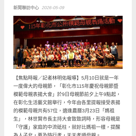
新聞聯訪中心
2026-05-09
【焦點時報／記者林明佑報導】5月10日就是一年
一度偉大的母親節，「彰化市115年慶祝母親節暨
模範母親表揚大會」於9日母親節前夕上午9點起，
在彰化生活藝文館舉行，今年由各里提報接受表揚
的模範母親共有57位，適逢農曆3月23日「媽祖
生」，林世賢市長主持大會致致詞時，形容母親是
「守護」家庭的中流砥柱，就好比媽祖一樣，提醒
為人子女，要及時行孝，天天孝順母親。