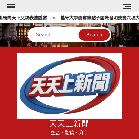
Skip
to
局向天下父親表達感謝
義守大學勇奪綠點子國際發明競賽六項大獎 
content
Search
天天上新聞
整合、閱讀、分享