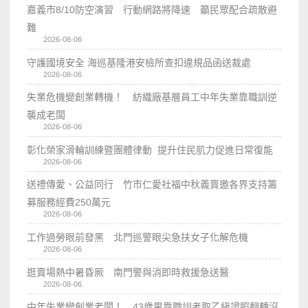
嘉義市8/10防空演習 行動網路將降速 籲民眾配合疏散避
難
2026-08-06
守護國境安全 海巡基隆港安檢所查扣違規品函送裁處
2026-08-06
失業危機變創業轉機！ 紡織廠基層員工中年失業靠職訓逆
襲成老闆
2026-08-06
彰化榮家滑輪訓練暨團體律動 提升住民肌力促進日常復能
2026-08-06
送禮傳愛、公益同行 竹市仁愛社福中秋義賣邀各界支持籌
募服務經費250萬元
2026-08-06
工作過勞眼前發黑 北門巡警眼尖急扶女子化解危機
2026-08-06
逛賣場熱中暑昏厥 南門警與消即時救援急送醫
2026-08-06
中年失業變創業老闆！ 43歲男靠職訓考取乙級證照翻轉沒