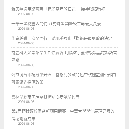
蕭美琴肯定梁育慈「宛如當年的自己」 接棒戰貓精神！
2026-08-06
一筆一墨寫盡人間情 莊秀珠墨韻暈染生命最美風景
2026-08-06
能高越嶺 安全同行 颱風季登山「撤退是最勇敢的決定」
2026-08-06
南臺科大產設系學生赴澳實習 用精湛手藝修復精品跨越語言
隔閡
2026-08-06
公益消費市場競爭升溫 喜憨兒多款特色中秋禮盒籲公部門
落實優先採購政策
2026-08-06
雲林榮欣志工居家打掃貼心守護榮民眷
2026-08-06
第2屆鈣鈦礦校園創新應用競賽 中華大學學生展現亮眼的
跨域創新成果
2026-08-06