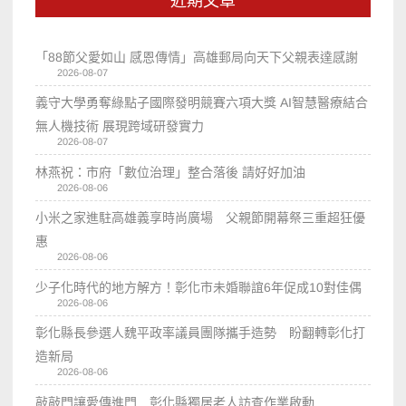
近期文章
「88節父愛如山 感恩傳情」高雄郵局向天下父親表達感謝
2026-08-07
義守大學勇奪綠點子國際發明競賽六項大獎 AI智慧醫療結合
無人機技術 展現跨域研發實力
2026-08-07
林燕祝：市府「數位治理」整合落後 請好好加油
2026-08-06
小米之家進駐高雄義享時尚廣場 父親節開幕祭三重超狂優
惠
2026-08-06
少子化時代的地方解方！彰化市未婚聯誼6年促成10對佳偶
2026-08-06
彰化縣長參選人魏平政率議員團隊攜手造勢 盼翻轉彰化打
造新局
2026-08-06
敲敲門讓愛傳進門 彰化縣獨居老人訪查作業啟動