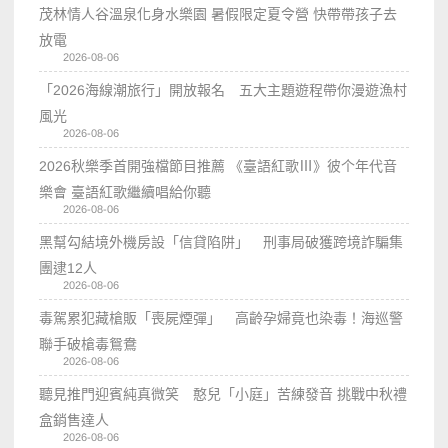
茂林情人谷溫泉化身水樂園 暑假限定夏令營 快帶帶孩子去
放電
2026-08-06
「2026海線潮旅行」開放報名 五大主題遊程帶你漫遊漁村
風光
2026-08-06
2026秋樂季首開強檔節目推薦 《臺語紅歌Ⅲ》彼个年代音
樂會 臺語紅歌繼續唱給你聽
2026-08-06
黑幫勾結境外機房設「信貸陷阱」 刑事局破獲跨境詐騙集
團逮12人
2026-08-06
毒駕累犯藏槍販「喪屍煙彈」 高齡孕婦竟也染毒！海巡警
聯手破槍毒鴛鴦
2026-08-06
聽見推門迎賓純真微笑 憨兒「小庭」苦練發音 挑戰中秋禮
盒銷售達人
2026-08-06