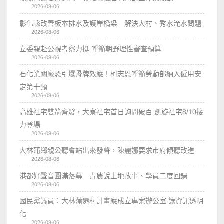
2026-08-06
彰化縣改善板本排水及護岸橋梁 解決大村、秀水淹水問題
2026-08-06
立委親赴公視考察力挺 呼籲朝野理性審查預算
2026-08-06
石化業關廠恐引爆骨牌效應！柯志恩呼籲勞動部納入僱用安
定第十類
2026-08-06
高雄社宅雙箭齊發，大寮社宅首日詢問破百 凱旋社宅8/10接
力登場
2026-08-06
大林蒲鄉親公聽會站出來發聲，陳麗娜要求市府傾聽改進
2026-08-06
港都好聲音圓滿落幕 青農說土地故事、學員二度回鍋
2026-08-06
國民黨議員：大林蒲遷村計畫應成立專案辦公室 讓資訊透明
化
2026-08-06