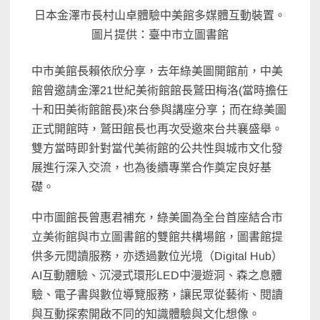
日本金澤市長村山卓體驗中美館多媒體互動裝置。
圖片提供：臺中市立圖書館
中市美館長賴依欣分享，去年綠美圖開館前，中美
館曾邀請金澤21世紀美術館館長鷲田梅洛(當時擔任
十和田美術館館長)來台參與講座分享；而在綠美圖
正式開館時，鷲田館長也再次受邀來台共襄盛舉。
雙方當時即針對當代美術館的公共性與城市文化發
展進行深入交流，也為後續專業合作奠定良好基
礎。
中市圖館長曾惠君補充，綠美圖為全台首座結合市
立美術館與市立圖書館的雙館共構場館，圖書館提
供多元閱讀服務，亦透過數位光境（Digital Hub）
AI互動體驗、沉浸式環形LED中漫遊洞、森之息體
驗、電子書與數位導覽服務，讓民眾從藝術、閱讀
與互動探索開啟不同的知識體驗與文化想像。