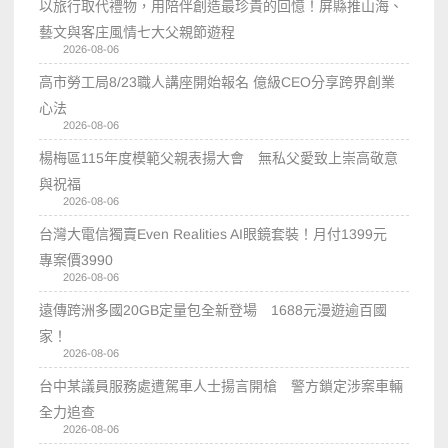
以旅行取代禮物，用陪伴創造最珍貴的回憶！屏縣推山海、
藝文與客庄風情七大父親節遊程
2026-08-06
高市勞工局8/23職人講座開始報名 億級CEO分享跨界創業
心法
2026-08-06
楊梅區115年度模範父親表揚大會 無私父愛致上崇高敬意
與祝福
2026-08-06
台灣大電信獨賣Even Realities AI眼鏡套裝！月付1399元
專案價3990
2026-08-06
遠傳跨洲多國20GB定量包全新登場 1688元漫遊逾百國
家！
2026-08-06
台中某議員服務處遭駕車人士揚言開槍 警方鎖定涉案車輛
全力追查
2026-08-06