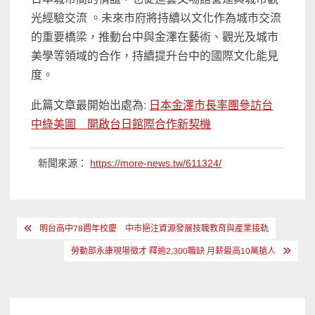
光經驗交流 。未來市府將持續以文化作為城市交流
的重要橋梁，推動台中與金澤在藝術、觀光及城市
美學等領域的合作，持續提升台中的國際文化能見
度。
此篇文章最開始出處為:
日本金澤市長率團參訪台
中綠美圖 開啟台日館際合作新契機
新聞來源：
https://more-news.tw/611324/
文
明台高中78週年校慶 中市挹注資源發展技職教育與產業接軌
章
勞動部永康現場徵才 釋逾2,300職缺 月薪最高10萬搶人
導
覽