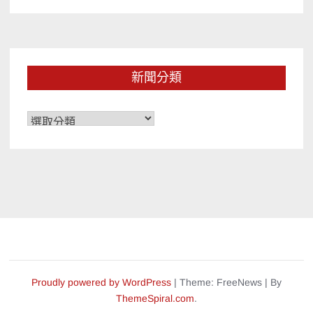
新聞分類
新
聞
分
類
Proudly powered by WordPress
|
Theme: FreeNews
|
By
ThemeSpiral.com
.