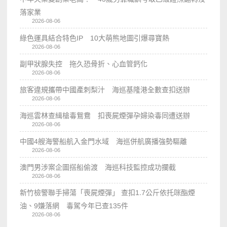
落家業
2026-08-06
綠色運具結合特色IP 10大萌熊地圖引爆尋寶熱
2026-08-06
副甲狀腺失控 拖久恐骨折、心血管鈣化
2026-08-06
旅客違規攜帶中國產刺梨汁 海巡基隆港全數查扣送辦
2026-08-06
海巡雲林查緝槍毒鴛鴦 扣喪屍煙彈孕婦染毒同遭送辦
2026-08-06
中國4艘海警船航入金門水域 海巡併航廣播強勢驅離
2026-08-06
澳門男涉案企圖搭船偷渡 海巡科技監控成功攔截
2026-08-06
新竹檢警聯手掃蕩「喪屍煙彈」 查扣1.7公斤依托咪酯煙
油、9嫌落網 毒駕今年已查135件
2026-08-06