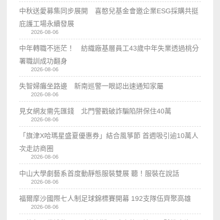
中秋送愛募集同步展開 喜憨兒基金會邀企業ESG採購共挺
庇護工場永續發展
2026-08-06
中年轉職不迷茫！ 紡織廠基層員工43歲中年失業透過桃分
署職訓成功翻身
2026-08-06
失智婦癱坐路邊 新南巡警一眼認出速通知家屬
2026-08-06
見女網友需先匯錢 北門警戳破詐騙陷阱保住40萬
2026-08-06
「旗津X哈瑪星盛夏優惠券」結合風箏節 首週吸引逾10萬人
次走訪商圈
2026-08-06
中山大學劇藝系首度動靜態服裝雙展 聽！服裝在說話
2026-08-06
福爾摩沙國際七人制足球錦標賽開幕 192支隊伍齊聚高雄
2026-08-06