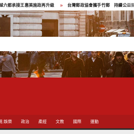
惠美施政再升級
台灣郵政協會攜手竹郵 持續公益關懷暨改善獨
視.娛樂
政治
產經
文教
國際
運動