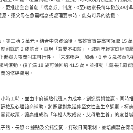
，更推出全台首創「喘息券」制度，0至6歲家長每年發放48小
資源，讓父母在急需喘息或處理要事時，能有可靠的後援。
萬、第三胎 5 萬元。結合中央資源後，高雄寶寶最高可領取 15 
度剩餘的 2 成薪資，實現「育嬰不扣薪」，減輕年輕家庭經濟
化偏鄉與夜間叫車可行性。「未來帳戶」加碼，0 至 6 歲孩童設
利滾動，孩子滿 18 歲可領回約 41.5 萬。並推動「職場托育實
空間的修繕費用。
1 小時工時，並由市府補貼代班人力成本，創造勞資雙贏。同時
鬱篩檢及心理諮商補助，將照顧對象延伸至女性全生命週期。柯
在實質政策，讓高雄成為「年輕人敢成家、父母敢生養」的友善
子館、長照 C 據點及公托空間，打破日間限制，並培訓潛在保