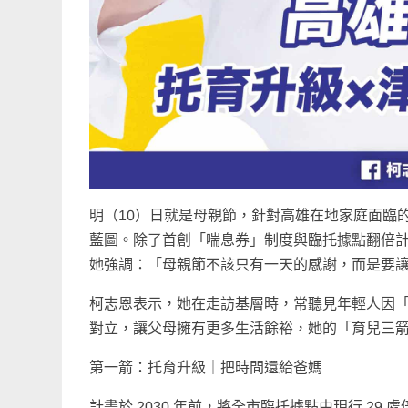
明（10）日就是母親節，針對高雄在地家庭面臨
藍圖。除了首創「喘息券」制度與臨托據點翻倍
她強調：「母親節不該只有一天的感謝，而是要讓高
柯志恩表示，她在走訪基層時，常聽見年輕人因
對立，讓父母擁有更多生活餘裕，她的「育兒三
第一箭：托育升級｜把時間還給爸媽
計畫於 2030 年前，將全市臨托據點由現行 29 