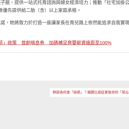
親子館，提供一站式托育諮詢與婦女經濟培力；推動「社宅加掛
戶數優先提供給二胎（含）以上家庭承租。
承諾，她將致力於打造一座讓家長在育兒路上依然能追求自我實
箭」政策 首創喘息券 加碼補足育嬰薪資級距至100%
肺部為何會「結疤」？揭開比癌症更致命的「菜瓜