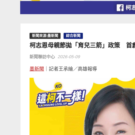
新聞來源:墨新聞
綜合新聞
柯志恩母親節拋「育兒三箭」政策 首創
新聞聯訪中心
2026-05-09
墨新聞
｜記者王承綸／高雄報導