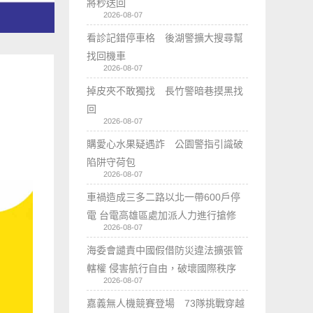
將秒送回
2026-08-07
看診記錯停車格 後湖警擴大搜尋幫
找回機車
2026-08-07
掉皮夾不敢獨找 長竹警暗巷摸黑找
回
2026-08-07
購愛心水果疑遇詐 公園警指引識破
陷阱守荷包
2026-08-07
車禍造成三多二路以北一帶600戶停
電 台電高雄區處加派人力進行搶修
2026-08-07
海委會譴責中國假借防災違法擴張管
轄權 侵害航行自由，破壞國際秩序
2026-08-07
嘉義無人機競賽登場 73隊挑戰穿越