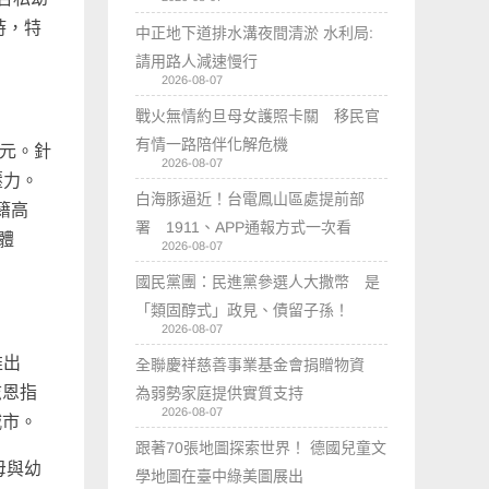
時，特
中正地下道排水溝夜間清淤 水利局:
請用路人減速慢行
2026-08-07
戰火無情約旦母女護照卡關 移民官
有情一路陪伴化解危機
萬元。針
2026-08-07
壓力。
白海豚逼近！台電鳳山區處提前部
籍高
署 1911、APP通報方式一次看
體
2026-08-07
國民黨團：民進黨參選人大撒幣 是
「類固醇式」政見、債留子孫！
2026-08-07
推出
全聯慶祥慈善事業基金會捐贈物資
志恩指
為弱勢家庭提供實質支持
2026-08-07
城市。
跟著70張地圖探索世界！ 德國兒童文
母與幼
學地圖在臺中綠美圖展出