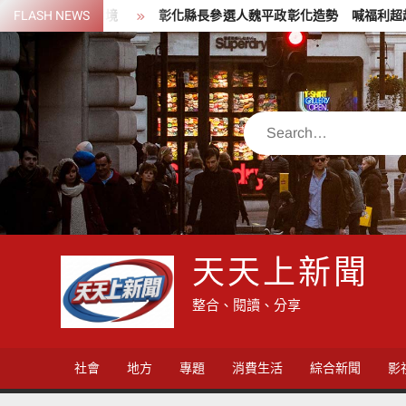
Skip
居住環境
FLASH NEWS
彰化縣長參選人魏平政彰化造勢 喊福利超越六都承接王
to
content
Search
天天上新聞
整合、閱讀、分享
社會
地方
專題
消費生活
綜合新聞
影