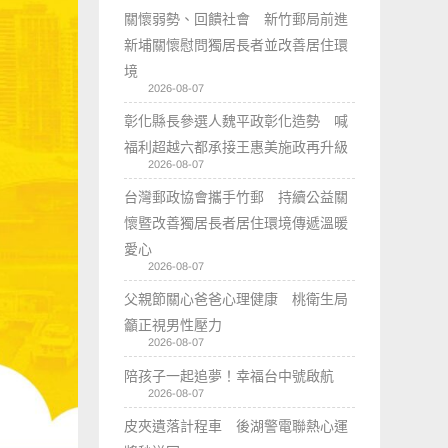
關懷弱勢、回饋社會 新竹郵局前進
新埔關懷慰問獨居長者並改善居住環
境
2026-08-07
彰化縣長參選人魏平政彰化造勢 喊
福利超越六都承接王惠美施政再升級
2026-08-07
台灣郵政協會攜手竹郵 持續公益關
懷暨改善獨居長者居住環境傳遞溫暖
愛心
2026-08-07
父親節關心爸爸心理健康 桃衛生局
籲正視男性壓力
2026-08-07
陪孩子一起追夢！幸福台中號啟航
2026-08-07
皮夾遺落計程車 後湖警電聯熱心運