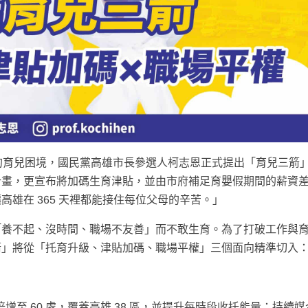
的育兒困境，國民黨高雄市長參選人柯志恩正式提出「育兒三箭
計畫，更宣布將加碼生育津貼，並由市府補足育嬰假期間的薪資
雄在 365 天裡都能接住每位父母的辛苦。」
「養不起、沒時間、職場不友善」而不敢生育。為了打破工作與
箭」將從「托育升級、津貼加碼、職場平權」三個面向精準切入
處倍增至 60 處，覆蓋高雄 38 區，並提升每時段收托能量；持續