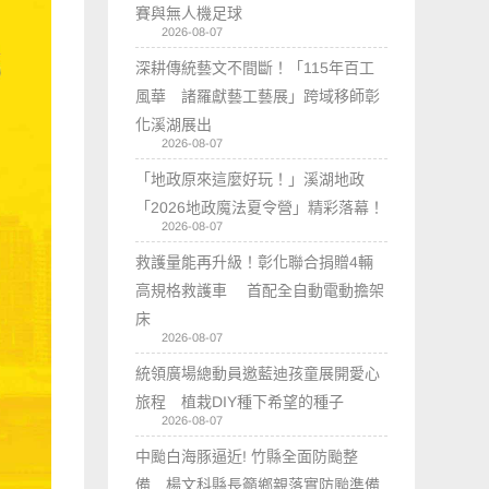
賽與無人機足球
2026-08-07
深耕傳統藝文不間斷！「115年百工
風華 諸羅獻藝工藝展」跨域移師彰
化溪湖展出
2026-08-07
「地政原來這麼好玩！」溪湖地政
「2026地政魔法夏令營」精彩落幕！
2026-08-07
救護量能再升級！彰化聯合捐贈4輛
高規格救護車 首配全自動電動擔架
床
2026-08-07
統領廣場總動員邀藍迪孩童展開愛心
旅程 植栽DIY種下希望的種子
2026-08-07
中颱白海豚逼近! 竹縣全面防颱整
備 楊文科縣長籲鄉親落實防颱準備