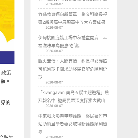
2026-08-07
竹縣教育邁向新篇章 楊文科縣長視
察2新設高中展現高中五大方案成果
2026-08-07
伊甸桃園庇護工場中秋禮盒開賣 幸
福滋味早鳥優惠9折起
2026-08-07
戰火無情、人間有情 約旦母女護照
可能逾期卡關求助移民官解危順利延
」政策
期
差額。
2026-08-07
「kivangavan 南島五感主題遊程」熱
烈報名中 邀請民眾深度探索大武山
育兒的
2026-08-07
：
中東戰火影響申辦護照 移民署竹市
站助約旦學者妻女取得新護照順利留
臺
媒合私幼
2026-08-07