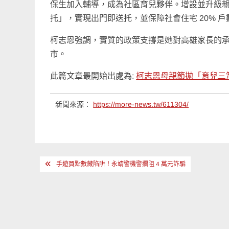
保生加入輔導，成為社區育兒夥伴。增設並升級
托」，實現出門即送托，並保障社會住宅 20% 
柯志恩強調，實質的政策支撐是她對高雄家長的
市。
此篇文章最開始出處為:
柯志恩母親節拋「育兒三
新聞來源：
https://more-news.tw/611304/
文
手遊買點數藏陷阱！永靖警機警攔阻 4 萬元詐騙
章
導
覽