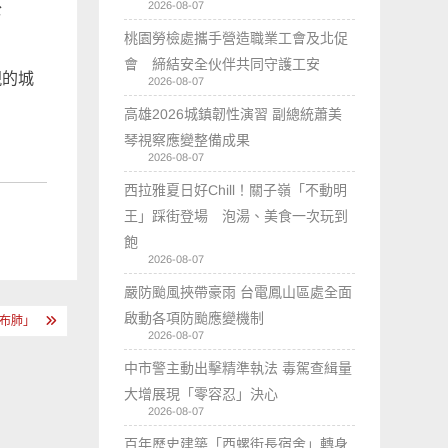
2026-08-07
公
桃園勞檢處攜手營造職業工會及北促
會 締結安全伙伴共同守護工安
現的城
2026-08-07
高雄2026城鎮韌性演習 副總統蕭美
琴視察應變整備成果
2026-08-07
西拉雅夏日好Chill！關子嶺「不動明
王」踩街登場 泡湯、美食一次玩到
飽
2026-08-07
嚴防颱風挾帶豪雨 台電鳳山區處全面
啟動各項防颱應變機制
布肺」
2026-08-07
中市警主動出擊精準執法 毒駕查緝量
大增展現「零容忍」決心
2026-08-07
百年歷史建築「西螺街長宿舍」轉身