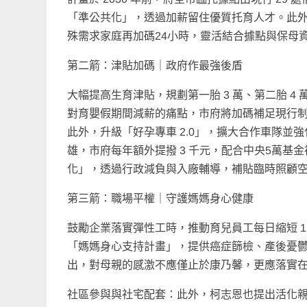
「準公共化」，透過加薪留住優質托育人才。此外
殊需求家庭再加碼24小時，靈活結合據點與保母
第二箭：津貼加碼｜政府作最強後盾
大幅提高生育津貼，規劃第一胎 3 萬、第二胎 4 
對育嬰假期間減薪的痛點，市府將加碼補足現行制
此外，升級「好孕專車 2.0」，擴大合作車隊並強
雄，市府每年額外提撥 3 千元，配合中央5萬基金複
化」，透過行政減負與入廠輔導，補貼臨時照顧
第三箭：職場平權｜守護媽媽身心健康
鼓勵企業落實彈性工時，推動育兒員工每日縮短 
「媽媽身心支持計畫」，提供癌症篩檢、產後憂
出，對母親的感激不應僅止於康乃馨，更應落實
社區參與與社宅配套：此外，柯志恩也提出活化親