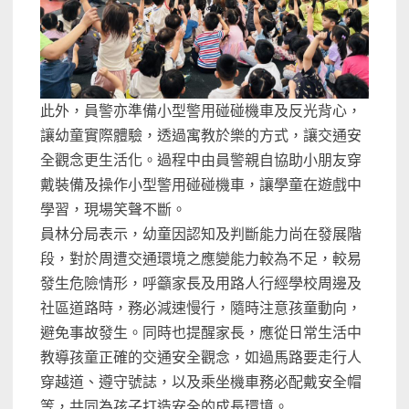
此外，員警亦準備小型警用碰碰機車及反光背心，
讓幼童實際體驗，透過寓教於樂的方式，讓交通安
全觀念更生活化。過程中由員警親自協助小朋友穿
戴裝備及操作小型警用碰碰機車，讓學童在遊戲中
學習，現場笑聲不斷。
員林分局表示，幼童因認知及判斷能力尚在發展階
段，對於周遭交通環境之應變能力較為不足，較易
發生危險情形，呼籲家長及用路人行經學校周邊及
社區道路時，務必減速慢行，隨時注意孩童動向，
避免事故發生。同時也提醒家長，應從日常生活中
教導孩童正確的交通安全觀念，如過馬路要走行人
穿越道、遵守號誌，以及乘坐機車務必配戴安全帽
等，共同為孩子打造安全的成長環境。