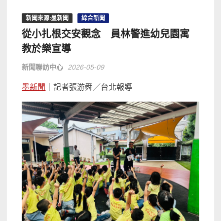
新聞來源:墨新聞
綜合新聞
從小扎根交安觀念 員林警進幼兒園寓
教於樂宣導
新聞聯訪中心
2026-05-09
墨新聞
｜記者張游舜／台北報導