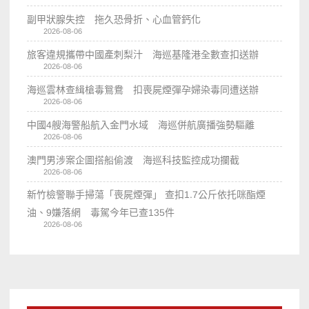
副甲狀腺失控 拖久恐骨折、心血管鈣化
2026-08-06
旅客違規攜帶中國產刺梨汁 海巡基隆港全數查扣送辦
2026-08-06
海巡雲林查緝槍毒鴛鴦 扣喪屍煙彈孕婦染毒同遭送辦
2026-08-06
中國4艘海警船航入金門水域 海巡併航廣播強勢驅離
2026-08-06
澳門男涉案企圖搭船偷渡 海巡科技監控成功攔截
2026-08-06
新竹檢警聯手掃蕩「喪屍煙彈」 查扣1.7公斤依托咪酯煙
油、9嫌落網 毒駕今年已查135件
2026-08-06