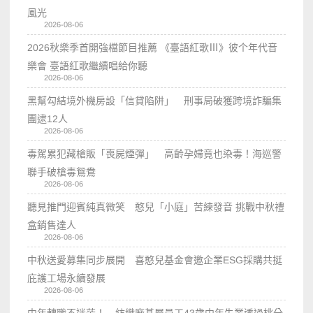
風光
2026-08-06
2026秋樂季首開強檔節目推薦 《臺語紅歌Ⅲ》彼个年代音
樂會 臺語紅歌繼續唱給你聽
2026-08-06
黑幫勾結境外機房設「信貸陷阱」 刑事局破獲跨境詐騙集
團逮12人
2026-08-06
毒駕累犯藏槍販「喪屍煙彈」 高齡孕婦竟也染毒！海巡警
聯手破槍毒鴛鴦
2026-08-06
聽見推門迎賓純真微笑 憨兒「小庭」苦練發音 挑戰中秋禮
盒銷售達人
2026-08-06
中秋送愛募集同步展開 喜憨兒基金會邀企業ESG採購共挺
庇護工場永續發展
2026-08-06
中年轉職不迷茫！ 紡織廠基層員工43歲中年失業透過桃分