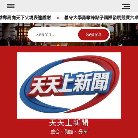
Skip
to
郵局向天下父親表達感謝
義守大學勇奪綠點子國際發明競賽六項大獎
content
Search
天天上新聞
整合、閱讀、分享