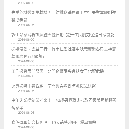
2026-08-06
失業危機變創業轉機！ 紡織廠基層員工中年失業靠職訓逆
襲成老闆
2026-08-06
彰化榮家滑輪訓練暨團體律動 提升住民肌力促進日常復能
2026-08-06
送禮傳愛、公益同行 竹市仁愛社福中秋義賣邀各界支持籌
募服務經費250萬元
2026-08-06
工作過勞眼前發黑 北門巡警眼尖急扶女子化解危機
2026-08-06
逛賣場熱中暑昏厥 南門警與消即時救援急送醫
2026-08-06
中年失業變創業老闆！ 43歲男靠職訓考取乙級證照翻轉沒
落家業
2026-08-06
綠色運具結合特色IP 10大萌熊地圖引爆尋寶熱
2026-08-06