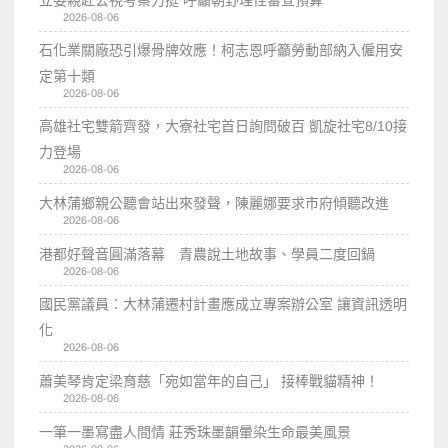
2026-08-06
石化業關廠恐引爆骨牌效應！柯志恩呼籲勞動部納入僱用安
定第十類
2026-08-06
高雄社宅雙箭齊發，大寮社宅首日詢問破百 凱旋社宅8/10接
力登場
2026-08-06
大林蒲鄉親公聽會站出來發聲，陳麗娜要求市府傾聽改進
2026-08-06
港都好聲音圓滿落幕 青農說土地故事、學員二度回鍋
2026-08-06
國民黨議員：大林蒲遷村計畫應成立專案辦公室 讓資訊透明
化
2026-08-06
蕭美琴肯定梁育慈「宛如當年的自己」 接棒戰貓精神！
2026-08-06
一筆一墨寫盡人間情 莊秀珠墨韻暈染生命最美風景