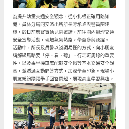
為提升幼童交通安全觀念，從小扎根正確用路知
識，員林分局同安派出所所長蔣承峰與警員陳建
璋，於日前應寶寶幼兒園邀請，前往園內辦理交通
安全宣導活動，現場氣氛熱絡，學童參與踴躍。
活動中，所長及員警以淺顯易懂的方式，向小朋友
講解過馬路要「停、看、聽」、行走斑馬線的重要
性，以及乘坐機車應配戴安全帽等基本交通安全觀
念，並透過互動問答方式，加深學童印象。現場小
朋友紛紛踴躍舉手回答問題，展現高度學習興趣。