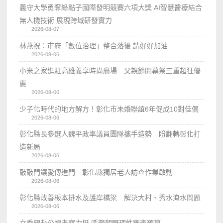
義守大學勇奪綠點子國際發明競賽六項大獎 AI智慧醫療結合
無人機技術 展現跨域研發實力
2026-08-07
林燕祝：市府「數位治理」整合落後 請好好加油
2026-08-06
小米之家進駐高雄義享時尚廣場 父親節開幕祭三重超狂優
惠
2026-08-06
少子化時代的地方解方！彰化市未婚聯誼6年促成10對佳偶
2026-08-06
彰化縣長參選人魏平政率議員團隊攜手造勢 盼翻轉彰化打
造新局
2026-08-06
敲敲門讓愛傳進門 彰化縣獨居老人訪查作業啟動
2026-08-06
彰化縣改善板本排水及護岸橋梁 解決大村、秀水淹水問題
2026-08-06
立委親赴公視考察力挺 呼籲朝野理性審查預算