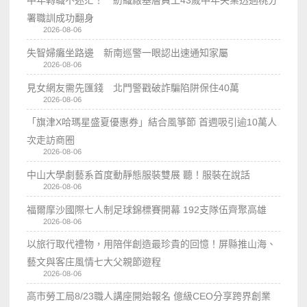
署職訓成功翻身
2026-08-06
失智婦癱坐路邊 新南巡警一眼認出速通知家屬
2026-08-06
見女網友需先匯錢 北門警戳破詐騙陷阱保住40萬
2026-08-06
「旗津X哈瑪星盛夏優惠券」結合風箏節 首週吸引逾10萬人
次走訪商圈
2026-08-06
中山大學劇藝系首度動靜態服裝雙展 聽！服裝在說話
2026-08-06
福爾摩沙國際七人制足球錦標賽開幕 192支隊伍齊聚高雄
2026-08-06
以旅行取代禮物，用陪伴創造最珍貴的回憶！屏縣推山海、
藝文與客庄風情七大父親節遊程
2026-08-06
高市勞工局8/23職人講座開始報名 億級CEO分享跨界創業