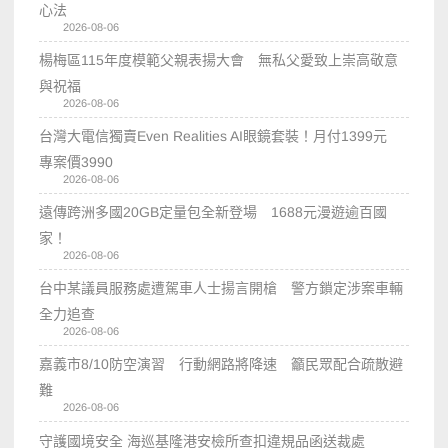
心法
2026-08-06
楊梅區115年度模範父親表揚大會 無私父愛致上崇高敬意
與祝福
2026-08-06
台灣大電信獨賣Even Realities AI眼鏡套裝！月付1399元
專案價3990
2026-08-06
遠傳跨洲多國20GB定量包全新登場 1688元漫遊逾百國
家！
2026-08-06
台中某議員服務處遭駕車人士揚言開槍 警方鎖定涉案車輛
全力追查
2026-08-06
嘉義市8/10防空演習 行動網路將降速 籲民眾配合疏散避
難
2026-08-06
守護國境安全 海巡基隆港安檢所查扣違規品函送裁處