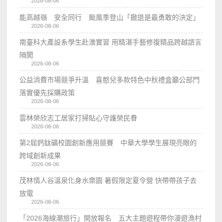
2026-08-06
能高越嶺 安全同行 颱風季登山「撤退是最勇敢的決定」
2026-08-06
南臺科大產設系學生赴澳實習 用精湛手藝修復精品跨越語言
隔閡
2026-08-06
公益消費市場競爭升溫 喜憨兒多款特色中秋禮盒籲公部門
落實優先採購政策
2026-08-06
雲林榮欣志工居家打掃貼心守護榮民眷
2026-08-06
第2屆鈣鈦礦校園創新應用競賽 中華大學學生展現亮眼的
跨域創新成果
2026-08-06
茂林情人谷溫泉化身水樂園 暑假限定夏令營 快帶帶孩子去
放電
2026-08-06
「2026海線潮旅行」開放報名 五大主題遊程帶你漫遊漁村