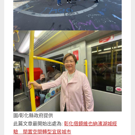
圖/彰化縣政府提供
此篇文章最開始出處為:
彰化借鏡維也納濱湖城經
驗 閒置空間轉型宜居城市