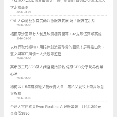
「旗津X哈瑪星盛夏優惠券」結合風箏節 首週吸引逾10萬人
次走訪商圈
2026-08-06
中山大學劇藝系首度動靜態服裝雙展 聽！服裝在說話
2026-08-06
福爾摩沙國際七人制足球錦標賽開幕 192支隊伍齊聚高雄
2026-08-06
以旅行取代禮物，用陪伴創造最珍貴的回憶！屏縣推山海、
藝文與客庄風情七大父親節遊程
2026-08-06
高市勞工局8/23職人講座開始報名 億級CEO分享跨界創業
心法
2026-08-06
楊梅區115年度模範父親表揚大會 無私父愛致上崇高敬意
與祝福
2026-08-06
台灣大電信獨賣Even Realities AI眼鏡套裝！月付1399元
專案價3990