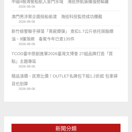
中國4艘海警船航入金門水域 海巡併航廣播強勢驅離
2026-08-06
澳門男涉案企圖搭船偷渡 海巡科技監控成功攔截
2026-08-06
新竹檢警聯手掃蕩「喪屍煙彈」 查扣1.7公斤依托咪酯煙
油、9嫌落網 毒駕今年已查135件
2026-08-06
TCOD臺中原創進軍2026臺灣文博會 27組品牌打造「質
點」主題專區
2026-08-06
精品漲價、民眾比價！OUTLET名牌包下殺1.2折起 包車掃
貨也划算
2026-08-06
新聞分類