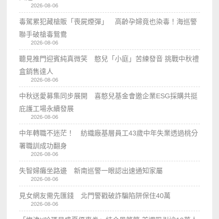
2026-08-06
毒駕累犯藏槍販「喪屍煙彈」 高齡孕婦竟也染毒！海巡警
聯手破槍毒鴛鴦
2026-08-06
聽見推門迎賓純真微笑 憨兒「小庭」苦練發音 挑戰中秋禮
盒銷售達人
2026-08-06
中秋送愛募集同步展開 喜憨兒基金會邀企業ESG採購共挺
庇護工場永續發展
2026-08-06
中年轉職不迷茫！ 紡織廠基層員工43歲中年失業透過桃分
署職訓成功翻身
2026-08-06
失智婦癱坐路邊 新南巡警一眼認出速通知家屬
2026-08-06
見女網友需先匯錢 北門警戳破詐騙陷阱保住40萬
2026-08-06