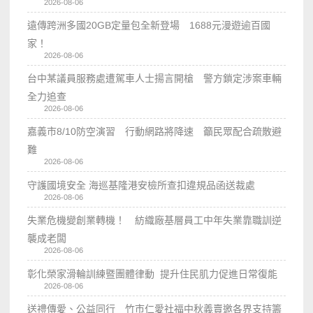
2026-08-06
遠傳跨洲多國20GB定量包全新登場 1688元漫遊逾百國
家！
2026-08-06
台中某議員服務處遭駕車人士揚言開槍 警方鎖定涉案車輛
全力追查
2026-08-06
嘉義市8/10防空演習 行動網路將降速 籲民眾配合疏散避
難
2026-08-06
守護國境安全 海巡基隆港安檢所查扣違規品函送裁處
2026-08-06
失業危機變創業轉機！ 紡織廠基層員工中年失業靠職訓逆
襲成老闆
2026-08-06
彰化榮家滑輪訓練暨團體律動 提升住民肌力促進日常復能
2026-08-06
送禮傳愛、公益同行 竹市仁愛社福中秋義賣邀各界支持籌