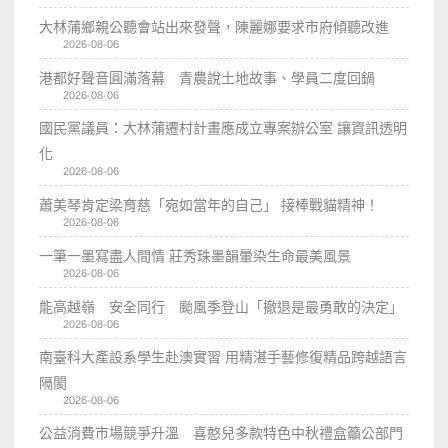
大林蒲鄉親公聽會站出來發聲，陳麗娜要求市府傾聽改進
2026-08-06
港都好聲音圓滿落幕 青農說土地故事、學員二度回鍋
2026-08-06
國民黨議員：大林蒲遷村計畫應成立專案辦公室 讓資訊透明
化
2026-08-06
蕭美琴肯定梁育慈「宛如當年的自己」 接棒戰貓精神！
2026-08-06
一筆一墨寫盡人間情 莊秀珠墨韻暈染生命最美風景
2026-08-06
能高越嶺 安全同行 颱風季登山「撤退是最勇敢的決定」
2026-08-06
南臺科大產設系學生赴澳實習 用精湛手藝修復精品跨越語言
隔閡
2026-08-06
公益消費市場競爭升溫 喜憨兒多款特色中秋禮盒籲公部門