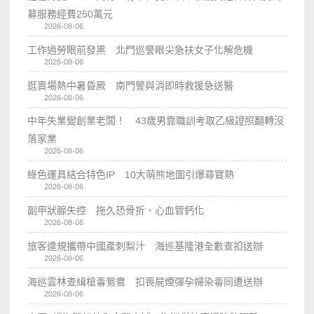
募服務經費250萬元
2026-08-06
工作過勞眼前發黑 北門巡警眼尖急扶女子化解危機
2026-08-06
逛賣場熱中暑昏厥 南門警與消即時救援急送醫
2026-08-06
中年失業變創業老闆！ 43歲男靠職訓考取乙級證照翻轉沒
落家業
2026-08-06
綠色運具結合特色IP 10大萌熊地圖引爆尋寶熱
2026-08-06
副甲狀腺失控 拖久恐骨折、心血管鈣化
2026-08-06
旅客違規攜帶中國產刺梨汁 海巡基隆港全數查扣送辦
2026-08-06
海巡雲林查緝槍毒鴛鴦 扣喪屍煙彈孕婦染毒同遭送辦
2026-08-06