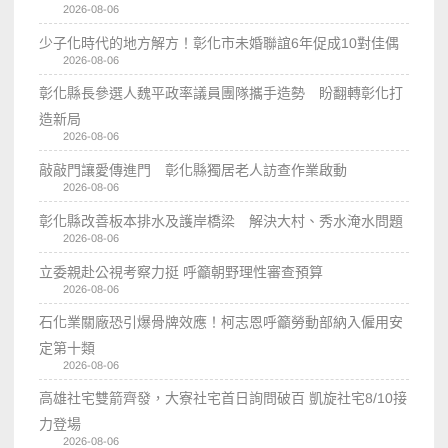
2026-08-06
少子化時代的地方解方！彰化市未婚聯誼6年促成10對佳偶
2026-08-06
彰化縣長參選人魏平政率議員團隊攜手造勢 盼翻轉彰化打
造新局
2026-08-06
敲敲門讓愛傳進門 彰化縣獨居老人訪查作業啟動
2026-08-06
彰化縣改善板本排水及護岸橋梁 解決大村、秀水淹水問題
2026-08-06
立委親赴公視考察力挺 呼籲朝野理性審查預算
2026-08-06
石化業關廠恐引爆骨牌效應！柯志恩呼籲勞動部納入僱用安
定第十類
2026-08-06
高雄社宅雙箭齊發，大寮社宅首日詢問破百 凱旋社宅8/10接
力登場
2026-08-06