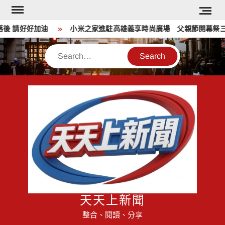
Skip
to
請好好加油
小米之家進駐高雄義享時尚廣場 父親節開幕祭三重
content
Search
天天上新聞
整合、閱讀、分享