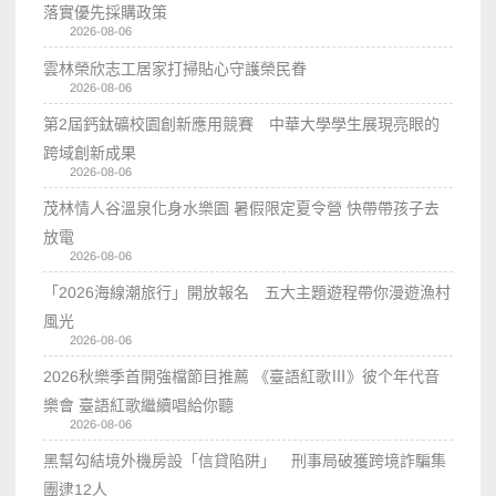
落實優先採購政策
2026-08-06
雲林榮欣志工居家打掃貼心守護榮民眷
2026-08-06
第2屆鈣鈦礦校園創新應用競賽 中華大學學生展現亮眼的
跨域創新成果
2026-08-06
茂林情人谷溫泉化身水樂園 暑假限定夏令營 快帶帶孩子去
放電
2026-08-06
「2026海線潮旅行」開放報名 五大主題遊程帶你漫遊漁村
風光
2026-08-06
2026秋樂季首開強檔節目推薦 《臺語紅歌Ⅲ》彼个年代音
樂會 臺語紅歌繼續唱給你聽
2026-08-06
黑幫勾結境外機房設「信貸陷阱」 刑事局破獲跨境詐騙集
團逮12人