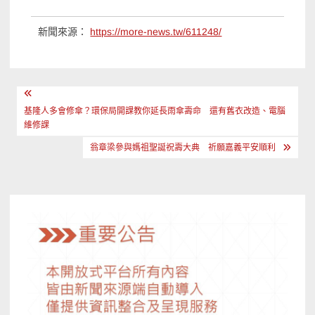
新聞來源：
https://more-news.tw/611248/
文
章
基隆人多會修傘？環保局開課教你延長雨傘壽命 還有舊衣改造、電腦
維修課
導
翁章梁參與媽祖聖誕祝壽大典 祈願嘉義平安順利
覽