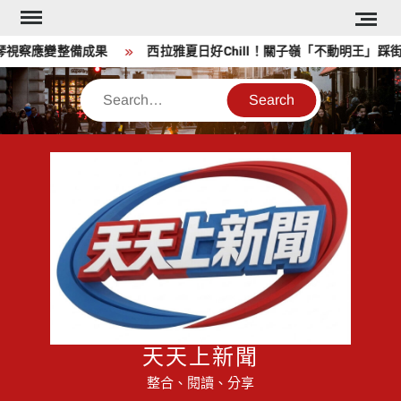
Skip
to
察應變整備成果
西拉雅夏日好Chill！關子嶺「不動明王」踩街登
content
Search
天天上新聞
整合、閱讀、分享