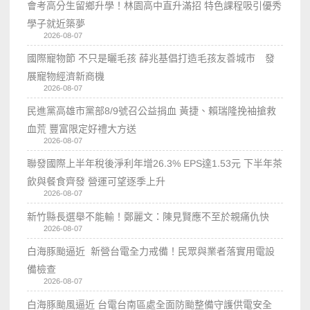
會考高分生留鄉升學！林園高中直升滿招 特色課程吸引優秀
學子就近築夢
2026-08-07
國際寵物節 不只是曬毛孩 薛兆基倡打造毛孩友善城市 發
展寵物經濟新商機
2026-08-07
民進黨高雄市黨部8/9號召公益捐血 黃捷、賴瑞隆挽袖搶救
血荒 豐富限定好禮大方送
2026-08-07
聯發國際上半年稅後淨利年增26.3% EPS達1.53元 下半年茶
飲與餐食齊發 營運可望逐季上升
2026-08-07
新竹縣長選舉不能輸！鄭麗文：陳見賢應不至於親痛仇快
2026-08-07
白海豚颱逼近 新營台電全力戒備！民眾與業者落實用電設
備檢查
2026-08-07
白海豚颱風逼近 台電台南區處全面防颱整備守護供電安全