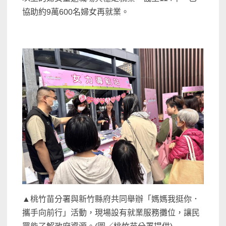
協助約9萬600名婦女再就業。
▲桃竹苗分署與新竹縣府共同舉辦「媽媽我挺你．
攜手向前行」活動，現場設有就業服務攤位，讓民