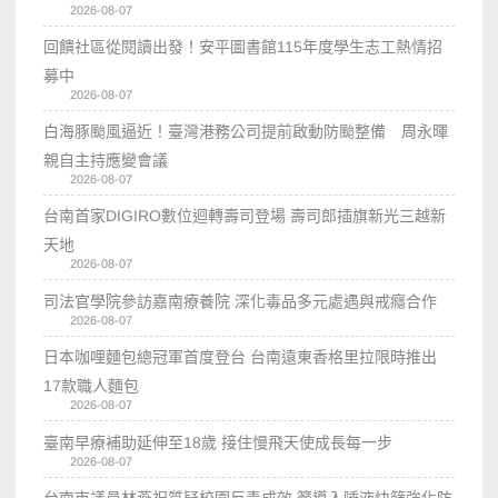
2026-08-07
回饋社區從閱讀出發！安平圖書館115年度學生志工熱情招
募中
2026-08-07
白海豚颱風逼近！臺灣港務公司提前啟動防颱整備 周永暉
親自主持應變會議
2026-08-07
台南首家DIGIRO數位迴轉壽司登場 壽司郎插旗新光三越新
天地
2026-08-07
司法官學院參訪嘉南療養院 深化毒品多元處遇與戒癮合作
2026-08-07
日本咖哩麵包總冠軍首度登台 台南遠東香格里拉限時推出
17款職人麵包
2026-08-07
臺南早療補助延伸至18歲 接住慢飛天使成長每一步
2026-08-07