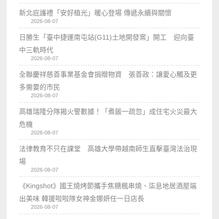
新北庇護禮「安好植光」暖心登場 傳遞永續與關懷
2026-08-07
日勝生「臺中捷運南屯站(G11)土地開發案」開工 迎向臺
中三軌時代
2026-08-07
全聯慶祥慈善事業基金會捐贈物資 張善政：讓愛心觸及更
多需要的市民
2026-08-07
高雄瑞隆分隊揭火警數據！「煮飯一疏忽」成住宅火災最大
危機
2026-08-07
法律教育不只在課堂 高雄大學帶越南師生直擊臺灣法治現
場
2026-08-07
《Kingshot》國王燒烤節攜手焦糖楓串燒、柒息地居酒屋端
出美味 韓援啦啦隊女神金娜妍任一日店長
2026-08-07