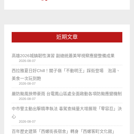
近期文章
高雄2026城鎮韌性演習 副總統蕭美琴視察應變整備成果
2026-08-07
西拉雅夏日好Chill！關子嶺「不動明王」踩街登場 泡湯、
美食一次玩到飽
2026-08-07
嚴防颱風挾帶豪雨 台電鳳山區處全面啟動各項防颱應變機制
2026-08-07
中市警主動出擊精準執法 毒駕查緝量大增展現「零容忍」決
心
2026-08-07
百年歷史建築「西螺街長宿舍」轉身「西螺客町文化館」