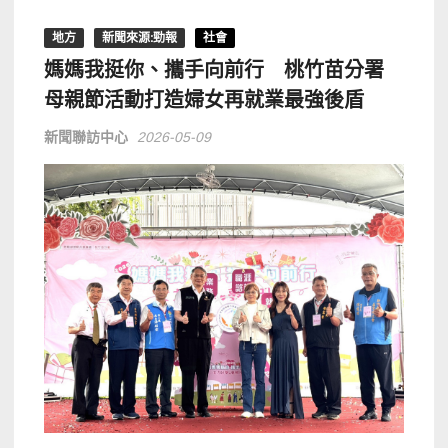
地方
新聞來源:勁報
社會
媽媽我挺你、攜手向前行 桃竹苗分署
母親節活動打造婦女再就業最強後盾
新聞聯訪中心
2026-05-09