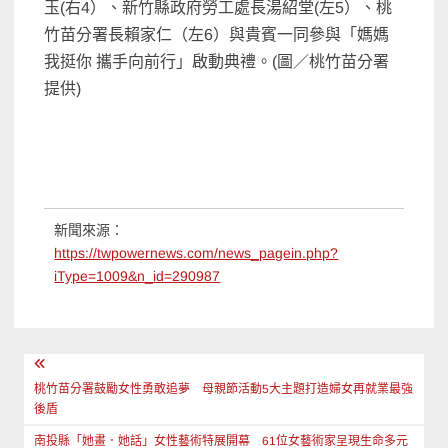
玉(右4）、新竹縣政府勞工處長湯紹堂(左5）、桃
竹苗分署長賴家仁（左6）與貴賓一同參與「媽媽
我挺你 攜手向前行」啟動典禮。(圖／桃竹苗分署
提供)
新聞來源：
https://twpowernews.com/news_pagein.php?
iType=1009&n_id=290987
文
章
桃竹苗分署鼓勵女性勇敢追夢 母親節活動5大主題打造婦女再就業最強
後盾
導
南投縣「她畫．她話」女性藝術特展開幕 61位女藝術家呈現生命多元