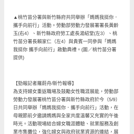
▲桃竹苗分署與新竹縣府共同舉辦「媽媽我挺你．
攜手向前行」活動。勞動部勞動力發展署署長黃齡
玉(右4）、新竹縣政府勞工處長湯紹堂(左3）、桃
竹苗分署長賴家仁（左4）與貴賓一同參與「媽媽
我挺你 攜手向前行」啟動典禮。(圖／桃竹苗分署
提供)
【勁報記者羅蔚舟/新竹報導】
為支持婦女重返職場及鼓勵女性職涯展能，勞動部
勞動力發展署桃竹苗分署與新竹縣政府於今（5/9）
日共同舉辦「媽媽我挺你．攜手向前行」活動，在
母親節前夕邀請媽媽與全家共度溫馨又充實的午後
時光。活動現場結合婦女職涯體驗、就業服務及創
業市集攤位，強化婦女與政府就業資源的連結，展