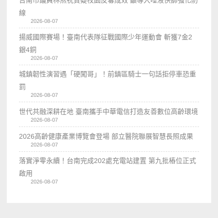
台南市議員林燕祝質疑校園反毒成效 籲導入唾液快篩強化防
線
2026-08-07
揚威國際賽場！臺南代表隊征戰國際少年運動會 斬獲7金2
銀4銅
2026-08-07
城鎮韌性演習遇「硬闖哥」！前鎮區騎士一句話拒停車恐重
罰
2026-08-07
世代共融深耕在地 臺南攜手中華電信打造友善數位高齡環境
2026-08-07
2026高齡健康產業博覽會登場 部立醫院聯展智慧長照成果
2026-08-07
落實淨零永續！台南完成202處充電站建置 第九批樁位正式
啟用
2026-08-07