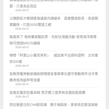
楚，只會為反而反
2026-08-07
父親節前夕賴瑞隆偕議員共讀繪本 首推雙語政見、承諾預
算翻倍，打造2030雙語之都
2026-08-07
颱風來了 海保署提醒民眾：勿前往海邊活動 發現海洋廢棄
物可透過MDCN通報
2026-08-07
標榜「阿里山小農苦茶籽」 威加拿不出原料證明 北市重
罰300萬
2026-08-07
投縣榮獲勞動部補助辦理督促事業單位遵守勞動條件法令業
務考核丙組甲等佳績
2026-08-07
從被定義到定義卓越 梵莎爾三度參與全國技能競賽
2026-08-07
西拉雅夏日好Chill掀高潮 關子嶺踩街、美食與泥漿溫泉魅