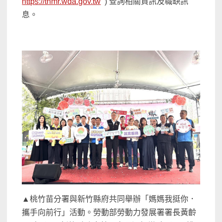
https://thmr.wda.gov.tw
) 查詢相關資訊及職缺訊
息。
▲桃竹苗分署與新竹縣府共同舉辦「媽媽我挺你．
攜手向前行」活動。勞動部勞動力發展署署長黃齡