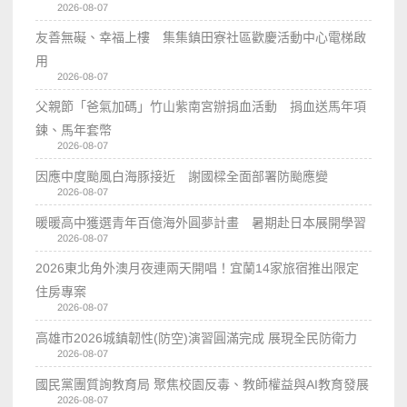
2026-08-07
友善無礙、幸福上樓 集集鎮田寮社區歡慶活動中心電梯啟
用
2026-08-07
父親節「爸氣加碼」竹山紫南宮辦捐血活動 捐血送馬年項
鍊、馬年套幣
2026-08-07
因應中度颱風白海豚接近 謝國樑全面部署防颱應變
2026-08-07
暖暖高中獲選青年百億海外圓夢計畫 暑期赴日本展開學習
2026-08-07
2026東北角外澳月夜連兩天開唱！宜蘭14家旅宿推出限定
住房專案
2026-08-07
高雄市2026城鎮韌性(防空)演習圓滿完成 展現全民防衛力
2026-08-07
國民黨團質詢教育局 聚焦校園反毒、教師權益與AI教育發展
2026-08-07