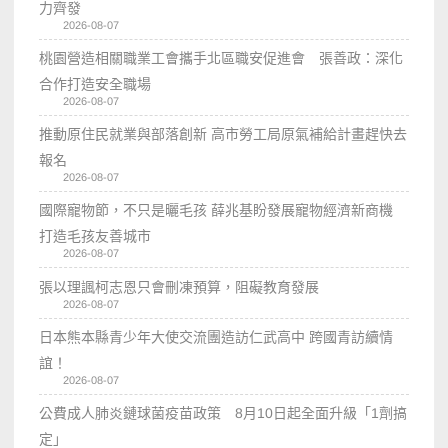
力齊發
2026-08-07
桃園營造相關職業工會攜手北區職安促進會 張善政：深化
合作打造安全職場
2026-08-07
推動原住民就業與部落創新 高市勞工局原氣補給計畫趕快去
報名
2026-08-07
國際寵物節，不只是曬毛孩 薛兆基盼發展寵物經濟新商機
打造毛孩友善城市
2026-08-07
張以理諷柯志恩只會刪凍預算，阻礙教育發展
2026-08-07
日本熊本縣青少年大使交流團造訪仁武高中 跨國青訪續情
誼！
2026-08-07
公費成人肺炎鏈球菌疫苗政策 8月10日起全面升級「1劑搞
定」