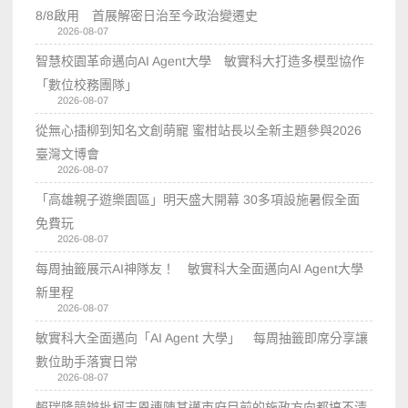
8/8啟用 首展解密日治至今政治變遷史
2026-08-07
智慧校園革命邁向AI Agent大學 敏實科大打造多模型協作
「數位校務團隊」
2026-08-07
從無心插柳到知名文創萌寵 蜜柑站長以全新主題參與2026
臺灣文博會
2026-08-07
「高雄親子遊樂園區」明天盛大開幕 30多項設施暑假全面
免費玩
2026-08-07
每周抽籤展示AI神隊友！ 敏實科大全面邁向AI Agent大學
新里程
2026-08-07
敏實科大全面邁向「AI Agent 大學」 每周抽籤即席分享讓
數位助手落實日常
2026-08-07
賴瑞隆競辦批柯志恩連陳其邁市府目前的施政方向都搞不清