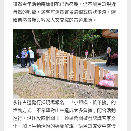
雖然今年活動時節桐花已過盛期，仍不減民眾親近
自然的興致，遊客可選擇賞景路線或環狀步道，體
驗自然景觀與客家人文交織的古道風情。
永祿古道健行採現場報名，「小規模、低干擾」的
活動方式，不希望對山林造成太多負擔；配合活動
進行，沿途設四個關卡，透過闖關遊戲認識客家文
化，加上生動活潑的導覽解說，讓民眾感受中寮慢