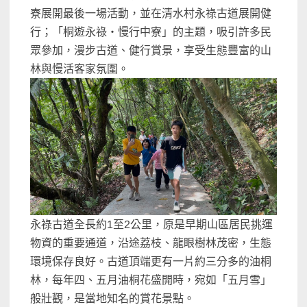
寮展開最後一場活動，並在清水村永祿古道展開健
行；「桐遊永祿・慢行中寮」的主題，吸引許多民
眾參加，漫步古道、健行賞景，享受生態豐富的山
林與慢活客家氛圍。
永祿古道全長約1至2公里，原是早期山區居民挑運
物資的重要通道，沿途荔枝、龍眼樹林茂密，生態
環境保存良好。古道頂端更有一片約三分多的油桐
林，每年四、五月油桐花盛開時，宛如「五月雪」
般壯觀，是當地知名的賞花景點。