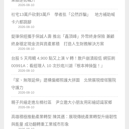
2026-08-10
社宅13萬戶砍剩3萬戶 學者批「公然詐騙」 地方補助喊
卡六都跳腳
2026-08-10
錠嵂保經攜手保誠人壽 推出「鑫頂峰」外幣終身保險 兼顧
終身穩定現金流與資產累積 打造人生財務解決方案
2026-08-10
台股 5 天甩轎 4,900 點又上演 V 轉！散戶崩潰殺低 網狂刷
00991A：看經理人 10 次抄底川湖『根本神操盤！』
2026-08-10
「家、無限延伸」建構偏鄉照護大拼圖 北榮展現燈塔醫院
守護力
2026-08-10
親子共繪走進左楠社區 尹立邀大小朋友用彩繪認識家鄉
2026-08-10
高雄積極推動產業轉型 陳其邁：展現傳統產業轉型升級韌性
與能量 成功翻轉重工業城市形象
2026-08-10