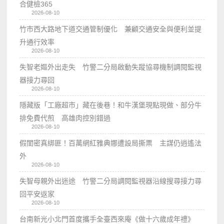
合健檢365
2026-08-10
竹市西大路地下道交通管制優化 兼顧交通安全與便利並提
升通行效率
2026-08-10
失智老嫗外出走失 竹警二分局啟動失蹤協尋機制調閱監視
器接力尋回
2026-08-10
隱藏版「工廠超市」藏在後巷！和牛漢堡現點現做、部分牛
排免費代煎 高雄肉控別錯過
2026-08-10
假閨密真綁匪！百萬網紅雅典娜遭設局撕票 主謀仍逍遙法
外
2026-08-10
失智母親外出迷途 竹警二分局調閱監視器沿線搜尋接力尋
回平安返家
2026-08-10
台南新光小北門首度攜手全臺西來庵《做十六歲成年禮》