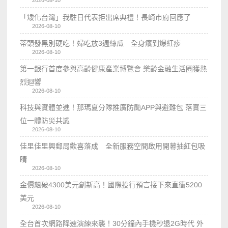
「矮化台灣」我駐日代表拒出席典禮！長崎市府回應了
2026-08-10
蒂頭發黑別硬吃！婦吃放3週絲瓜 全身癢到爆紅疹
2026-08-10
第一銀行首度參與高齡健康產業博覽會 樂齡金融生活圈獲熱
烈迴響
2026-08-10
科技與實體並進！那瑪夏分隊推廣防颱APP與避難包 落實三
位一體防災共識
2026-08-10
佳里佳里興郵局歡喜落成 全新服務空間啟用開幕抽紅包吸
睛
2026-08-10
金價飆破4300美元創新高！國際投行預言接下來直衝5200
美元
2026-08-10
全台首次網路降速演練來襲！30分鐘內手機秒退2G時代 外