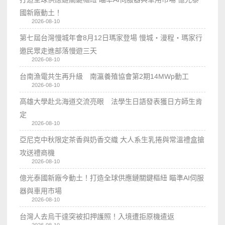
國新廠動土！
2026-08-10
第七屆台灣慢城年會8月12日瑪家登場 慢城・漫程・瑪家行
邀民眾走進部落慢遊三天
2026-08-10
台南漁電共生再升級 南瀛養殖協會第2期14MWp動工
2026-08-10
高雄大學赴北海道交流亮眼 法學生日語發表獲日方師生肯
定
2026-08-10
亞尼克中秋限定茶香與奶香交織 大人系生乳捲與常溫禮盒搶
攻送禮商機
2026-08-10
億光泰國新廠今動土！打造全球供應鏈關鍵樞紐 瞄準AI伺服
器與車用市場
2026-08-10
台灣人去烏干達突被扣押護照！入境遭拒原機遣返
2026-08-10