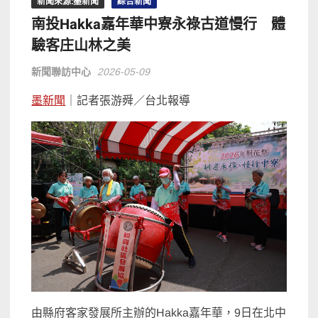
新聞來源:墨新聞
綜合新聞
南投Hakka嘉年華中寮永祿古道慢行 體
驗客庄山林之美
新聞聯訪中心
2026-05-09
墨新聞
｜記者張游舜／台北報導
由縣府客家發展所主辦的Hakka嘉年華，9日在北中