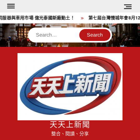
Skip
to
服器與車用市場 億光泰國新廠動土！
第七屆台灣慢城年會8月12日
content
Search
天天上新聞
整合、閱讀、分享