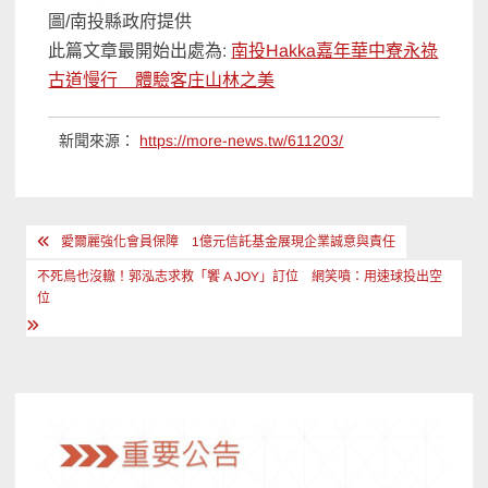
圖/南投縣政府提供
此篇文章最開始出處為:
南投Hakka嘉年華中寮永祿
古道慢行 體驗客庄山林之美
新聞來源：
https://more-news.tw/611203/
文
愛爾麗強化會員保障 1億元信託基金展現企業誠意與責任
章
不死鳥也沒轍！郭泓志求救「饗 A JOY」訂位 網笑噴：用速球投出空
導
位
覽