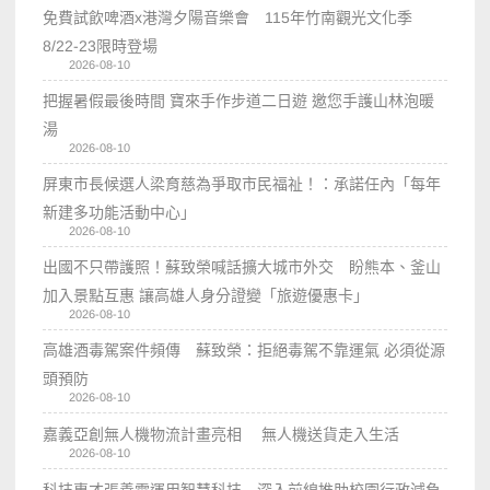
免費試飲啤酒x港灣夕陽音樂會 115年竹南觀光文化季
8/22-23限時登場
2026-08-10
把握暑假最後時間 寶來手作步道二日遊 邀您手護山林泡暖
湯
2026-08-10
屏東市長候選人梁育慈為爭取市民福祉！：承諾任內「每年
新建多功能活動中心」
2026-08-10
出國不只帶護照！蘇致榮喊話擴大城市外交 盼熊本、釜山
加入景點互惠 讓高雄人身分證變「旅遊優惠卡」
2026-08-10
高雄酒毒駕案件頻傳 蘇致榮：拒絕毒駕不靠運氣 必須從源
頭預防
2026-08-10
嘉義亞創無人機物流計畫亮相 無人機送貨走入生活
2026-08-10
科技專才張善霖運用智慧科技 深入前線推助校園行政減負