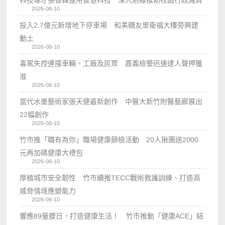
2026-08-10
投入2.7億元新增地下停車場 和美糖友里衛福大樓旁興建
動土
2026-08-10
毒駕失控連撞車輛、工廠及民眾 嘉義檢警迅速逮人聲押獲
准
2026-08-10
當代水墨藝術家張天健最新創作 中醫大新竹附醫藝廊展出
22幅創作
2026-08-10
竹市推「職有為你」職場健康篩檢活動 20人揪團送2000
元再加碼健康大禮包
2026-08-10
厚植城市安全韌性 竹市續推TECC戰術救護訓練、打造高
威脅情境應變能力
2026-08-10
響應89量腰日，打造健康生活！ 竹市推動「健康ACE」結