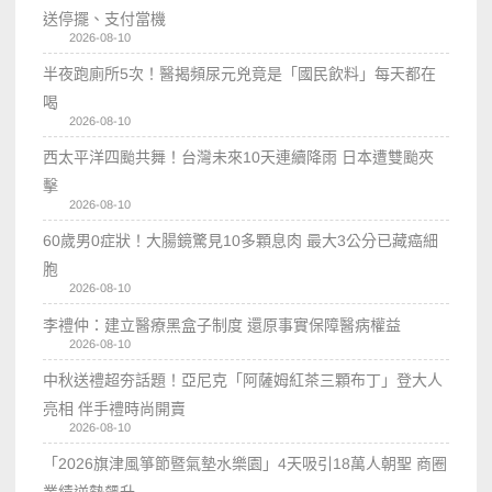
送停擺、支付當機
2026-08-10
半夜跑廁所5次！醫揭頻尿元兇竟是「國民飲料」每天都在
喝
2026-08-10
西太平洋四颱共舞！台灣未來10天連續降雨 日本遭雙颱夾
擊
2026-08-10
60歲男0症狀！大腸鏡驚見10多顆息肉 最大3公分已藏癌細
胞
2026-08-10
李禮仲：建立醫療黑盒子制度 還原事實保障醫病權益
2026-08-10
中秋送禮超夯話題！亞尼克「阿薩姆紅茶三顆布丁」登大人
亮相 伴手禮時尚開賣
2026-08-10
「2026旗津風箏節暨氣墊水樂園」4天吸引18萬人朝聖 商圈
業績逆勢飆升