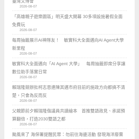
臺灣文博會
2026-08-07
「高雄親子遊樂園區」明天盛大開幕 30多項設施暑假全面
免費玩
2026-08-07
每周抽籤展示AI神隊友！ 敏實科大全面邁向AI Agent大學
新里程
2026-08-07
敏實科大全面邁向「AI Agent 大學」 每周抽籤即席分享讓
數位助手落實日常
2026-08-07
賴瑞隆競辦批柯志恩連陳其邁市府目前的施政方向都搞不清
楚，只會為反而反
2026-08-07
父親節前夕賴瑞隆偕議員共讀繪本 首推雙語政見、承諾預
算翻倍，打造2030雙語之都
2026-08-07
颱風來了 海保署提醒民眾：勿前往海邊活動 發現海洋廢棄