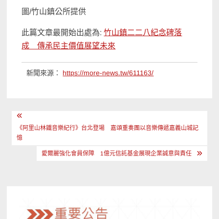
圖/
竹山鎮公所提供
此篇文章最開始出處為:
竹山鎮二二八紀念碑落
成 傳承民主價值展望未來
新聞來源：
https://more-news.tw/611163/
文
章
《阿里山林鐵音樂紀行》台北登場 嘉頌重奏團以音樂傳遞嘉義山城記
憶
導
愛爾麗強化會員保障 1億元信託基金展現企業誠意與責任
覽