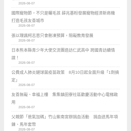
2026-08-07
國際寵物節，不只是曬毛孩 薛兆基盼發展寵物經濟新商機
打造毛孩友善城市
2026-08-07
張以理諷柯志恩只會刪凍預算，阻礙教育發展
2026-08-07
日本熊本縣青少年大使交流團造訪仁武高中 跨國青訪續情
誼！
2026-08-07
公費成人肺炎鏈球菌疫苗政策 8月10日起全面升級「1劑搞
定」
2026-08-07
友善無礙、幸福上樓 集集鎮田寮社區歡慶活動中心電梯啟
用
2026-08-07
父親節「爸氣加碼」竹山紫南宮辦捐血活動 捐血送馬年項
鍊、馬年套幣
2026-08-07