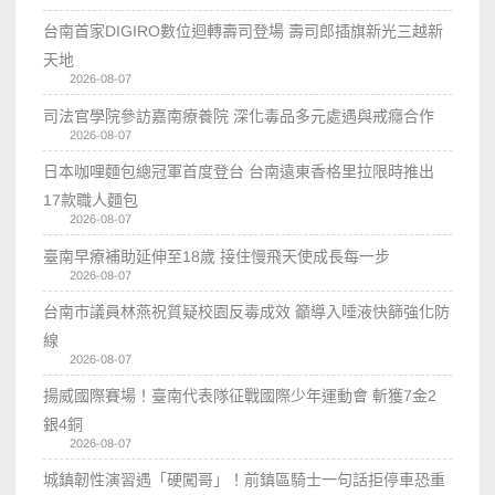
台南首家DIGIRO數位迴轉壽司登場 壽司郎插旗新光三越新
天地
2026-08-07
司法官學院參訪嘉南療養院 深化毒品多元處遇與戒癮合作
2026-08-07
日本咖哩麵包總冠軍首度登台 台南遠東香格里拉限時推出
17款職人麵包
2026-08-07
臺南早療補助延伸至18歲 接住慢飛天使成長每一步
2026-08-07
台南市議員林燕祝質疑校園反毒成效 籲導入唾液快篩強化防
線
2026-08-07
揚威國際賽場！臺南代表隊征戰國際少年運動會 斬獲7金2
銀4銅
2026-08-07
城鎮韌性演習遇「硬闖哥」！前鎮區騎士一句話拒停車恐重