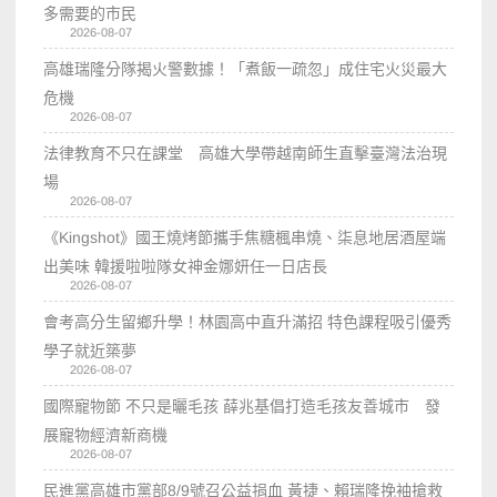
多需要的市民
2026-08-07
高雄瑞隆分隊揭火警數據！「煮飯一疏忽」成住宅火災最大
危機
2026-08-07
法律教育不只在課堂 高雄大學帶越南師生直擊臺灣法治現
場
2026-08-07
《Kingshot》國王燒烤節攜手焦糖楓串燒、柒息地居酒屋端
出美味 韓援啦啦隊女神金娜妍任一日店長
2026-08-07
會考高分生留鄉升學！林園高中直升滿招 特色課程吸引優秀
學子就近築夢
2026-08-07
國際寵物節 不只是曬毛孩 薛兆基倡打造毛孩友善城市 發
展寵物經濟新商機
2026-08-07
民進黨高雄市黨部8/9號召公益捐血 黃捷、賴瑞隆挽袖搶救