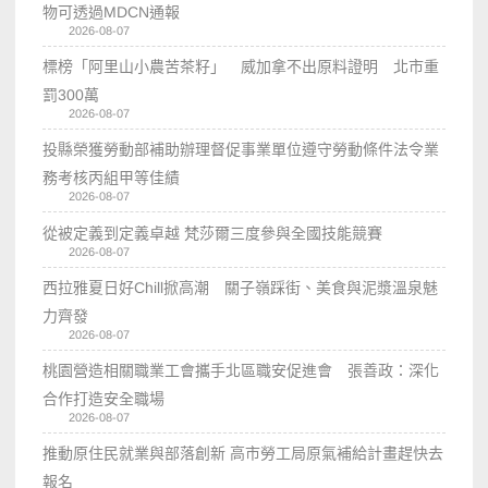
物可透過MDCN通報
2026-08-07
標榜「阿里山小農苦茶籽」 威加拿不出原料證明 北市重
罰300萬
2026-08-07
投縣榮獲勞動部補助辦理督促事業單位遵守勞動條件法令業
務考核丙組甲等佳績
2026-08-07
從被定義到定義卓越 梵莎爾三度參與全國技能競賽
2026-08-07
西拉雅夏日好Chill掀高潮 關子嶺踩街、美食與泥漿溫泉魅
力齊發
2026-08-07
桃園營造相關職業工會攜手北區職安促進會 張善政：深化
合作打造安全職場
2026-08-07
推動原住民就業與部落創新 高市勞工局原氣補給計畫趕快去
報名