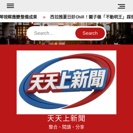
Skip
to
視察應變整備成果
西拉雅夏日好Chill！關子嶺「不動明王」踩街
content
Search
天天上新聞
整合、閱讀、分享