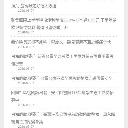
血荒 豐富限定好禮大方送
2026-08-07
聯發國際上半年稅後淨利年增26.3% EPS達1.53元 下半年茶
飲與餐食齊發 營運可望逐季上升
2026-08-07
新竹縣長選舉不能輸！鄭麗文：陳見賢應不至於親痛仇快
2026-08-07
白海豚颱逼近 新營台電全力戒備！民眾與業者落實用電設
備檢查
2026-08-07
白海豚颱風逼近 台電台南區處全面防颱整備守護供電安全
2026-08-07
回饋社區從閱讀出發！安平圖書館115年度學生志工熱情招
募中
2026-08-07
白海豚颱風逼近！臺灣港務公司提前啟動防颱整備 周永暉
親自主持應變會議
2026-08-07