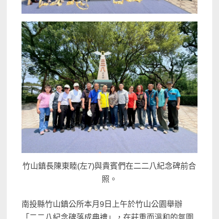
竹山鎮長陳東睦(左7)與貴賓們在二二八紀念碑前合
照。
南投縣竹山鎮公所本月9日上午於竹山公園舉辦
「二二八紀念碑落成典禮」，在莊重而溫和的氛圍