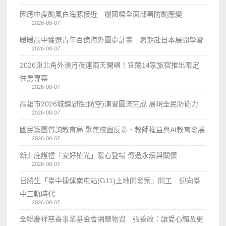
因應中度颱風白海豚接近 謝國樑全面部署防颱應變
2026-08-07
暖暖高中獲選青年百億海外圓夢計畫 暑期赴日本展開學習
2026-08-07
2026東北角外澳月夜連兩天開唱！宜蘭14家旅宿推出限定
住房專案
2026-08-07
高雄市2026城鎮韌性(防空)演習圓滿完成 展現全民防衛力
2026-08-07
國民黨團質詢教育局 聚焦校園反毒、教師權益與AI教育發展
2026-08-07
新北庇護禮「安好植光」暖心登場 傳遞永續與關懷
2026-08-07
日勝生「臺中捷運南屯站(G11)土地開發案」開工 迎向臺
中三軌時代
2026-08-07
全聯慶祥慈善事業基金會捐贈物資 張善政：讓愛心觸及更