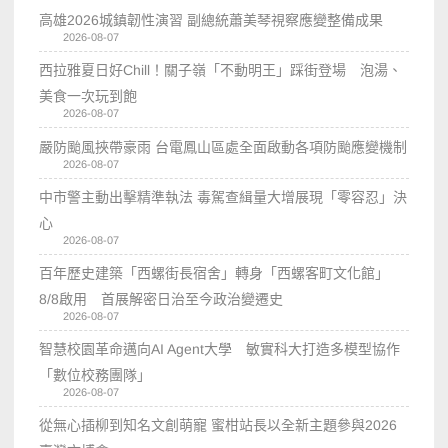
高雄2026城鎮韌性演習 副總統蕭美琴視察應變整備成果
2026-08-07
西拉雅夏日好Chill！關子嶺「不動明王」踩街登場 泡湯、
美食一次玩到飽
2026-08-07
嚴防颱風挾帶豪雨 台電鳳山區處全面啟動各項防颱應變機制
2026-08-07
中市警主動出擊精準執法 毒駕查緝量大增展現「零容忍」決
心
2026-08-07
百年歷史建築「西螺街長宿舍」轉身「西螺客町文化館」
8/8啟用 首展解密日治至今政治變遷史
2026-08-07
智慧校園革命邁向AI Agent大學 敏實科大打造多模型協作
「數位校務團隊」
2026-08-07
從無心插柳到知名文創萌寵 蜜柑站長以全新主題參與2026