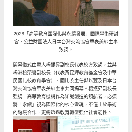
2026「高等教育國際化與永續發展」國際學術研討
會，公益財團法人日本台灣交流協會華表美紗主事
致詞。
開幕儀式由暨大楊振昇副校長代表校方致詞，
並與
楊洲松榮譽副校長（
代表黃昆輝教育基金會及中華
民國比較教育學會）、
國比系主任鄭以萱及日本台
灣交流協會華表美紗主事共同揭幕。
楊振昇副校長
強調，高等教育機構作為知識創造的領航者，必須
將「
永續」視為國際化的核心靈魂，不僅止於學術
的跨境合作，
更需透過教育轉型強化社會韌性。