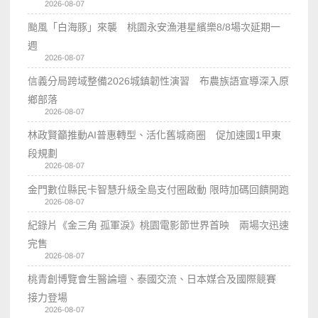
2026-08-07
颱風「白海豚」來襲 桃園永安漁港星繽樂8/8場次延期一
週
2026-08-07
信義分局跨域整備2026城鎮韌性演習 布農族語宣導深入原
鄉部落
2026-08-07
林政賢籲推動AI普惠轉型、活化舊城商圈 促加速國1甲東
段規劃
2026-08-07
金門數位縣民卡智慧升級全島支付圈啟動 限時加碼回饋開跑
2026-08-07
紀錄片《金三角 孤軍淚》桃園電影節世界首映 兩場次迅速
完售
2026-08-07
桃青創博覽會生醫論壇、泰國交流、日本媒合及國際競賽
接力登場
2026-08-07