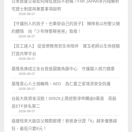
日本房產交易如何降低資訊不對稱？FMI JAPAN李丹翔解析
宅建士制度與重要事項說明
2026-08-07
【守護別人的孩子，也牽掛自己的孩子】 陳隊長以刑警父親
的體悟 向「少年隊警察爸爸」致敬！
2026-08-07
【百工達人】 從音樂教育到生命陪伴 黛玉老師以生命經驗
打造共學平台
2026-08-07
基隆長庚成立全台首座圓錐角膜中心 守護國人視力健康
2026-08-07
基隆善心人士捐輪椅、AED 為仁愛之家增添安全防護
2026-08-07
台股大跌資金沒跑！00929上周逆勢淨申購逾8萬張 高股
息ETF排名第二
2026-08-07
遠雄悅來大飯店父親節獻禮！爸爸身分證「8」越多優惠越
狂，最低只要8元！