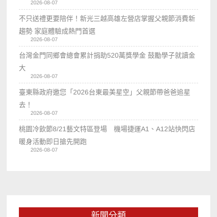
2026-08-07
不只送禮更要陪伴！新光三越高雄左營店掌握父親節消費新
趨勢 家庭體驗成熱門首選
2026-08-07
台灣金門同鄉會總會累計捐助520萬獎學金 鼓勵學子就讀金
大
2026-08-07
臺東縣政府邀您「2026台東最美星空」父親節帶爸爸追星
去！
2026-08-07
桃園冷飲節8/21藝文特區登場 機場捷運A1、A12站快閃店
暖身活動即日搶先開跑
2026-08-07
新聞分類