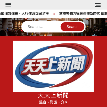
Skip
to
5項違規、人行道改善同步推
慈濟五夠力智啟長照新時代 翻轉銀
content
Search
天天上新聞
整合、閱讀、分享