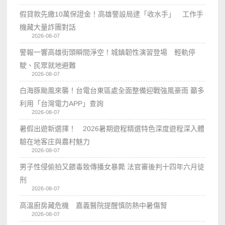
假貸款先繳10萬保證金！高雄警設局逮「收水手」 工作手
機藏大量詐團對話
2026-08-07
警報一響高雄街頭瞬間淨空！城鎮韌性演習登場 輕軌停
駛、民眾就地避難
2026-08-07
白海豚颱風來襲！台電台東區處全面整備迎戰強風豪雨 籲多
利用「台灣電力APP」查詢
2026-08-07
暑假出遊新選擇！ 2026暑期遊程精選特色深度遊程深入體
驗在地客庄與農村魅力
2026-08-07
男子性侵偷拍又餵毒致傳播女暴斃 法官審後判十四年六月徒
刑
2026-08-07
高溫廚房藏危機 嘉義醫院提醒慎防熱中暑傷腎
2026-08-07