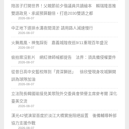
陪孩子打開世界！父親節前夕偕議員共讀繪本 賴瑞隆首推
雙語政見、承諾預算翻倍，打造2030雙語之都
2026-08-07
中正地下道排水溝夜間清淤 請用路人減速慢行
2026-08-07
火舞鳳凰、神鬼踩街 嘉義城隍夜巡9/11重現百年盛況
2026-08-07
偷拍案沒影片 網紅律師喊都提告 法界：須具備侵權要件
2026-08-07
從昔日高中女籃校隊到「資深獅迷」 徐欣瑩現身攻城獅開
訓為球隊加油
2026-08-07
立法院長韓國瑜接見美眾院外交委員會榮譽主席麥考爾 深化
臺美交流
2026-08-07
漢光42號演習首度於淡江大橋實施阻絕設置 後備輔導幹部
協力支援作戰
2026-08-07