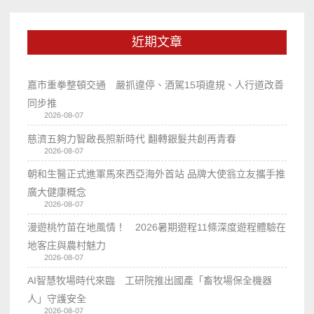
近期文章
嘉市重拳整頓交通 嚴抓違停、酒駕15項違規、人行道改善
同步推
2026-08-07
慈濟五夠力智啟長照新時代 翻轉銀髮共創再青春
2026-08-07
朝和生醫正式進軍馬來西亞海外首站 品牌大使翁立友攜手推
廣大健康概念
2026-08-07
漫遊桃竹苗在地風情！ 2026暑期遊程11條深度遊程體驗在
地客庄與農村魅力
2026-08-07
AI智慧牧場時代來臨 工研院推出國產「畜牧場保全機器
人」守護安全
2026-08-07