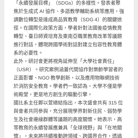
「永續發展目標」（
SDGs）的多樣性。發表者聚
焦於生成式 AI 協作、多語教學輔助系統等應用，強
調數位轉型是達成高品質教育（
SDG 4）的關鍵途
徑。在國際化政策方面，
學者針對法國後疫情教育
轉型、
臺日師資培育及東南亞職業教育改革等議題
進行對話，
體現跨國學術對話對建立包容性教育體
系的必要性。
此外，研討會更將視角延伸至「大學社會責任」
（USR）。
研究案例涵蓋代間協作對樂齡學習者的
正面影響、NGO 教學創新，以及應用物聯網技術
於消防安全教育。學者們一致認為，
大學不僅是學
術殿堂，更是地方創生的驅動引擎。
國比系主任鄭以萱總結指出，本次盛會共有 315 位
與會者共同參與，充分展現學界對新住民、
弱勢學
生及社會邊緣群體等議題的高度關懷。她表示，
高
等教育的永續發展應兼具「全球視野」與「在地關
懷」，
未來將持續推動跨領域、跨國界合作，
透過