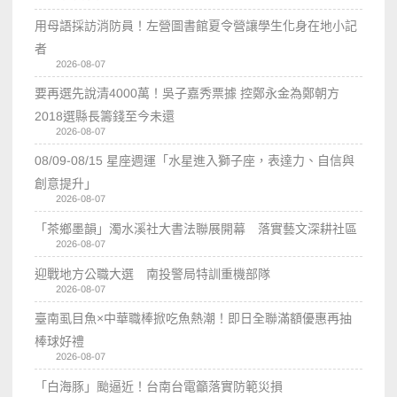
用母語採訪消防員！左營圖書館夏令營讓學生化身在地小記
者
2026-08-07
要再選先說清4000萬！吳子嘉秀票據 控鄭永金為鄭朝方
2018選縣長籌錢至今未還
2026-08-07
08/09-08/15 星座週運「水星進入獅子座，表達力、自信與
創意提升」
2026-08-07
「茶鄉墨韻」濁水溪社大書法聯展開幕 落實藝文深耕社區
2026-08-07
迎戰地方公職大選 南投警局特訓重機部隊
2026-08-07
臺南虱目魚×中華職棒掀吃魚熱潮！即日全聯滿額優惠再抽
棒球好禮
2026-08-07
「白海豚」颱逼近！台南台電籲落實防範災損