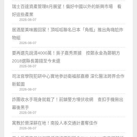
瑞士百達資產管理8月展望！偏好中國以外的新興市場 看
好這些產業
2026-08-07
居酒屋美味搬回家！頂呱呱聯名日本「角瓶」推出角嗨尬炸
物組
2026-08-07
要再選先說清4000萬！吳子嘉秀票據 控鄭永金為鄭朝方
2018選縣長籌錢至今未還
2026-08-07
司法官學院犯研中心實地參訪衛福部嘉療 深化醫法跨界合作
新藍圖
2026-08-07
詐團收水手現身就栽了！前鎮警方埋伏收網 查扣手機揪出
幕後黑手
2026-08-07
寓教於樂深耕在地！南投人本交通計畫奪佳作
2026-08-07