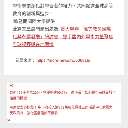
學術專業深化對學習者的培力，
共同促進全球高等
教育的創新與進步。
圖/暨南國際大學提供
此篇文章最開始出處為:
暨大舉辦「高等教育國際
化與永續發展」研討會 攜手國內外學術力量聚焦
全球視野與在地關懷
新聞來源：
https://more-news.tw/606916/
文
章
翻新469座老舊公廁、特優率達99.7% 盧市長：如廁是市民感受城市
溫度的關鍵
導
老屋變安心據點！ 中市府投入逾889萬強化霧峰三座活動中心耐震力
覽
民政局長：強化基層建設不停歇