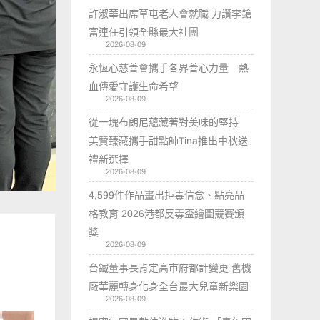
許淑華出席草屯老人會就職 力讚李鎗
富連任引領全縣最大社團
2026-08-09
永恆心慈善會攜手各界善心力量 熱
血傳愛守護生命希望
2026-08-09
從一塊布朗尼蘊藏著對美味的堅持
美贊臻藏攜手甜點師Tina推出中秋送
禮新選擇
2026-08-09
4,599件作品畫出拒毒信念、點亮品
格教育 2026港都反毒盃繪圖競賽頒
獎
2026-08-09
台鐵董事長肯定高市府都計變更 舊機
廠華麗轉身化身全台最大兒童新樂園
2026-08-09