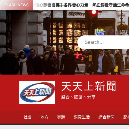
Skip
永恆心慈善會攜手各界善心力量 熱血傳愛守護生命希望
FLASH NEWS
從一塊布
to
content
Search
天天上新聞
整合、閱讀、分享
社會
地方
專題
消費生活
綜合新聞
影