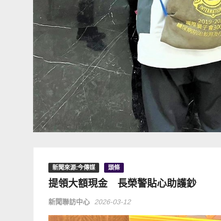
新聞來源:今傳媒
頭條
提領大額現金 長榮警貼心助護鈔
新聞聯訪中心
2026-03-12