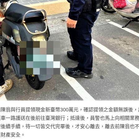
陳翁與行員提領現金新臺幣300萬元，確認提領之金額無誤後，
邏車一路護送在後前往臺灣銀行；抵達後，員警也馬上向相關業
理後續手續，待一切皆交代完畢後，才安心離去，離去前陳翁也
其財產安全。