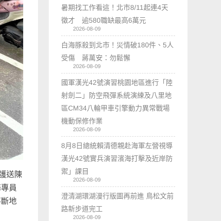
暑期找工作看這！北市8/11起連4天
徵才 逾580職缺最高6萬元
2026-08-09
白海豚殺到北市！災情破180件、5人
受傷 蔣萬安：勿鬆懈
2026-08-09
國軍漢光42號演習桃園地區進行「陸
射劍二」防空飛彈系統演練及八里地
區CM34八輪甲車引擎動力異常戰場
機動保修作業
2026-08-09
8月8日總統賴清德親赴海軍左營視導
漢光42號實兵演習濱海打擊及近岸防
禦」課目
護送陳
2026-08-09
務專員
澄清湖環湖漫行版圖再前進 鳥松文前
不斷地
路新步道完工
2026-08-09