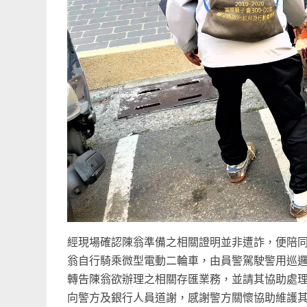
經現場確認陳翁準備之相關證明並非遭詐，便陪同
翁自行騎乘微型電動二輪車，由員警駕駛警用巡
轉告陳翁欲辦理之相關存匯業務，並請其協助處
向警方及銀行人員道謝，感謝警方關懷協助維護