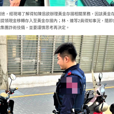
用途，經現場了解得知陳翁欲辦理黃金存摺相關業務，因該黃金
提領現金移轉存入至黃金存摺內；林、連等2員得知事況，隨即
騙集團詐術伎倆，並要謹慎思考再決定。