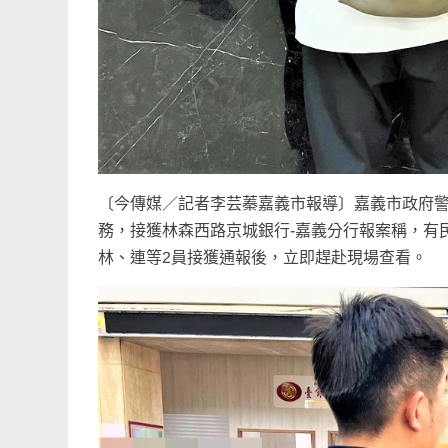
〔今傳媒／記者李芸蓁嘉義市報導〕嘉義市政府警
務，接獲林森西路京城銀行-嘉義分行報案稱，有
林、連等2員接獲通報後，立即趕赴現場查看。