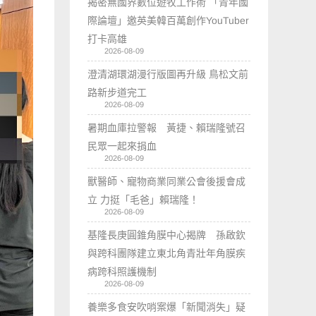
揭密無國界數位遊牧工作術 「青年國
際論壇」邀英美韓百萬創作YouTuber
打卡高雄
2026-08-09
澄清湖環湖漫行版圖再升級 鳥松文前
路新步道完工
2026-08-09
暑期血庫拉警報 黃捷、賴瑞隆號召
民眾一起來捐血
2026-08-09
獸醫師、寵物商業同業公會後援會成
立 力挺「毛爸」賴瑞隆！
2026-08-09
基隆長庚圓錐角膜中心揭牌 孫啟欽
與跨科團隊建立東北角青壯年角膜疾
病跨科照護機制
2026-08-09
養樂多食安吹哨案爆「新聞消失」疑