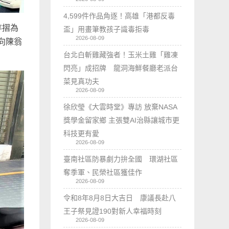
4,599件作品角逐！高雄「港都反毒
存摺為
盃」用畫筆教孩子識毒拒毒
2026-08-09
向陳翁
台北白斬雞藏強者！玉米土雞「雞凍
閃亮」成招牌 龍洞海鮮餐廳老派台
菜見真功夫
2026-08-09
徐欣瑩《大雲時堂》專訪 放棄NASA
獎學金留家鄉 主張雙AI治縣讓城市更
科技更有愛
2026-08-09
臺南社區防暴劇力拚全國 環湖社區
奪季軍、民榮社區獲佳作
2026-08-09
令和8年8月8日大吉日 康議長赴八
王子祭見證190對新人幸福時刻
2026-08-09