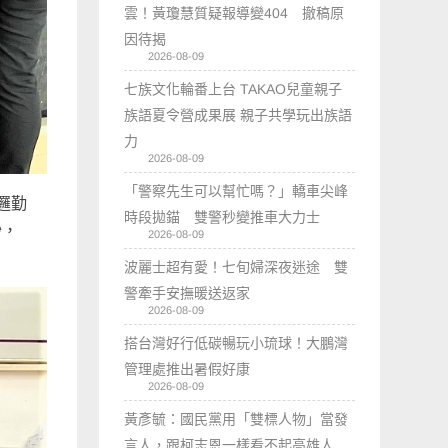
雲！黃瓊慧質疑報導變404 撤稿原
因待揭
2026-08-09
七族文化輪番上台 TAKAO兒童親子
族語夏令營成果展 親子共學玩出族語
力
2026-08-09
「警察先生可以幫忙嗎？」轎車尖峰
邏勤
時段拋錨 雙警秒變推車大力士
鈔，
2026-08-09
波麗士超有愛！七旬婦深夜迷途 雙
警牽手安撫暖送返家
2026-08-09
搭台灣好行低碳暢玩小琉球！大鵬灣
管理處推出暑假好康
2026-08-09
黃彥毓：國民黨用「雙標人物」當發
言人，跟柯志恩一樣看不起高雄人