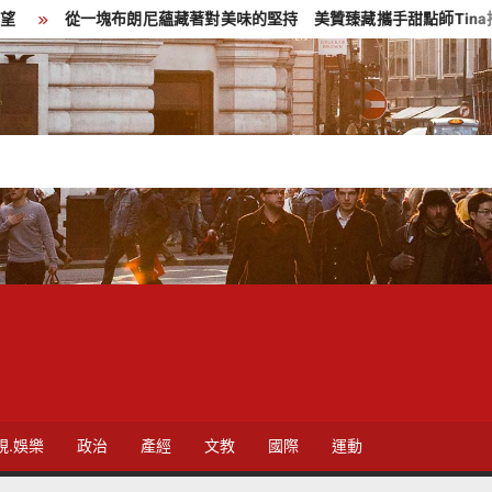
朗尼蘊藏著對美味的堅持 美贊臻藏攜手甜點師Tina推出中秋送禮新選
視.娛樂
政治
產經
文教
國際
運動