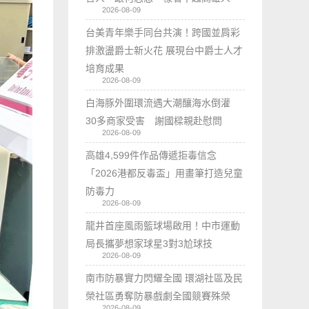
2026-08-09
台美青年樂手同台共演！跨國並肩彩
排激盪爵士新火花 展現台中爵士人才
培育成果
2026-08-09
白海豚外圍環流遇大潮釀海水倒灌
30多商家受害 謝國樑親赴慰問
2026-08-09
高雄4,599件作品傳遞拒毒信念
「2026港都反毒盃」用畫筆打造兒童
防毒力
2026-08-09
龍井首座風雨籃球場啟用！中市運動
局長攜夢想家球星3對3尬球技
2026-08-09
南市防暴實力閃耀全國 環湖社區及民
榮社區勇奪防暴戲劇全國競賽殊榮
2026-08-09