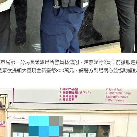
察局第一分局長榮派出所警員林鴻翔、連紫涵等2員日前擔服巡
民眾欲提領大量現金新臺幣300萬元，請警方到場關心並協助護