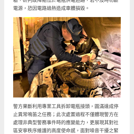
驗，研判故障點位於電瓶供電迴路，若不及時切斷
電源，恐因電路過熱造成車體損毀。
警方果斷利用專業工具拆卸電瓶接頭，圓滿達成停
止異常鳴笛之任務；此次處置過程不僅體現警方在
處理非典型警務事件時的應變能力，更展現其對社
區安寧秩序維護的高度使命感，面對噪音干擾之緊