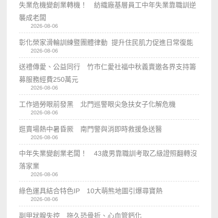
失業危機變創業轉機！ 紡織廠基層員工中年失業靠職訓逆
襲成老闆
2026-08-06
彰化榮家滑輪訓練暨團體律動 提升住民肌力促進日常復能
2026-08-06
送禮傳愛、公益同行 竹市仁愛社福中秋義賣邀各界支持籌
募服務經費250萬元
2026-08-06
工作過勞眼前發黑 北門巡警眼尖急扶女子化解危機
2026-08-06
逛賣場熱中暑昏厥 南門警與消即時救援急送醫
2026-08-06
中年失業變創業老闆！ 43歲男靠職訓考取乙級證照翻轉沒
落家業
2026-08-06
綠色運具結合特色IP 10大萌熊地圖引爆尋寶熱
2026-08-06
副甲狀腺失控 拖久恐骨折、心血管鈣化