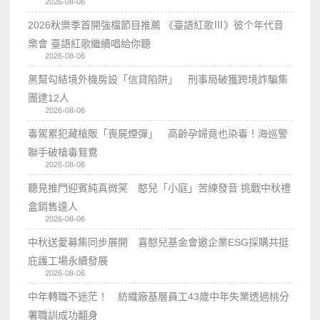
2026-08-06
2026秋樂季首開強檔節目推薦 《臺語紅歌Ⅲ》彼个年代音
樂會 臺語紅歌繼續唱給你聽
2026-08-06
黑幫勾結境外機房設「信貸陷阱」 刑事局破獲跨境詐騙集
團逮12人
2026-08-06
毒駕累犯藏槍販「喪屍煙彈」 高齡孕婦竟也染毒！海巡警
聯手破槍毒鴛鴦
2026-08-06
聽見推門迎賓純真微笑 憨兒「小庭」苦練發音 挑戰中秋禮
盒銷售達人
2026-08-06
中秋送愛募集同步展開 喜憨兒基金會邀企業ESG採購共挺
庇護工場永續發展
2026-08-06
中年轉職不迷茫！ 紡織廠基層員工43歲中年失業透過桃分
署職訓成功翻身