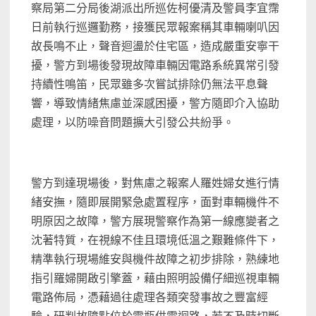
察局第二分局後湖派出所巡佐柯優清及警員李宜霈
日前執行巡邏勤務，接獲民眾報案稱其車輛喇叭因
故長鳴不止，聲音迴盪於住宅區，造成嚴重安寧干
擾，警方到場後發現故障車輛因電路系統異常引發
持續性鳴笛，民眾雖多次嘗試排除仍無法平息聲
響，導致情緒焦慮並深感困擾，警方隨即介入協助
處理，以防噪音問題擴大引發公共紛爭。
警方到達現場後，對焦慮之報案人羅姓婦女進行情
緒安撫，隨即展開緊急處置程序，面對車輛機件不
明原因之故障，警方展現警察作為第一線應變者之
沈著特質，在視線不佳且環境低溫之艱難條件下，
精準執行現場維安與機件故障之初步排除，熟練地
指引羅婦開啟引擎蓋，藉由照明設備仔細巡視車輛
電路佈局，憑藉過往處理各類突發事故之豐富經