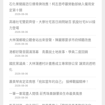
石化業關廠恐引爆骨牌效應！柯志恩呼籲勞動部納入僱用安
定第十類
2026-08-06
高雄社宅雙箭齊發，大寮社宅首日詢問破百 凱旋社宅8/10接
力登場
2026-08-06
大林蒲鄉親公聽會站出來發聲，陳麗娜要求市府傾聽改進
2026-08-06
港都好聲音圓滿落幕 青農說土地故事、學員二度回鍋
2026-08-06
國民黨議員：大林蒲遷村計畫應成立專案辦公室 讓資訊透明
化
2026-08-06
蕭美琴肯定梁育慈「宛如當年的自己」 接棒戰貓精神！
2026-08-06
一筆一墨寫盡人間情 莊秀珠墨韻暈染生命最美風景
2026-08-06