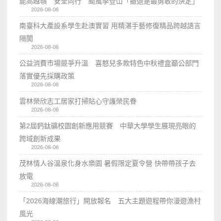
能高越嶺 安全同行 颱風季登山「撤退是最勇敢的決定」
2026-08-06
南臺科大產設系學生赴澳實習 用精湛手藝修復精品跨越語言
隔閡
2026-08-06
公益消費市場競爭升溫 喜憨兒多款特色中秋禮盒籲公部門
落實優先採購政策
2026-08-06
雲林榮欣志工居家打掃貼心守護榮民眷
2026-08-06
第2屆鈣鈦礦校園創新應用競賽 中華大學學生展現亮眼的
跨域創新成果
2026-08-06
茂林情人谷溫泉化身水樂園 暑假限定夏令營 快帶帶孩子去
放電
2026-08-06
「2026海線潮旅行」開放報名 五大主題遊程帶你漫遊漁村
風光