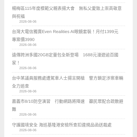
楊梅區115年度模範父親表揚大會 無私父愛致上崇高敬意
與祝福
2026-08-06
台灣大電信獨賣Even Realities AI眼鏡套裝！月付1399元
專案價3990
2026-08-06
遠傳跨洲多國20GB定量包全新登場 1688元漫遊逾百國
家！
2026-08-06
台中某議員服務處遭駕車人士揚言開槍 警方鎖定涉案車輛
全力追查
2026-08-06
嘉義市8/10防空演習 行動網路將降速 籲民眾配合疏散避
難
2026-08-06
守護國境安全 海巡基隆港安檢所查扣違規品函送裁處
2026-08-06