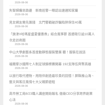
2026-08-06
失智婦癱坐路邊 新南巡警一眼認出速通知家屬
2026-08-06
見女網友需先匯錢 北門警戳破詐騙陷阱保住40萬
2026-08-06
「旗津X哈瑪星盛夏優惠券」結合風箏節 首週吸引逾10萬人
次走訪商圈
2026-08-06
中山大學劇藝系首度動靜態服裝雙展 聽！服裝在說話
2026-08-06
福爾摩沙國際七人制足球錦標賽開幕 192支隊伍齊聚高雄
2026-08-06
以旅行取代禮物，用陪伴創造最珍貴的回憶！屏縣推山海、
藝文與客庄風情七大父親節遊程
2026-08-06
高市勞工局8/23職人講座開始報名 億級CEO分享跨界創業
心法
2026-08-06