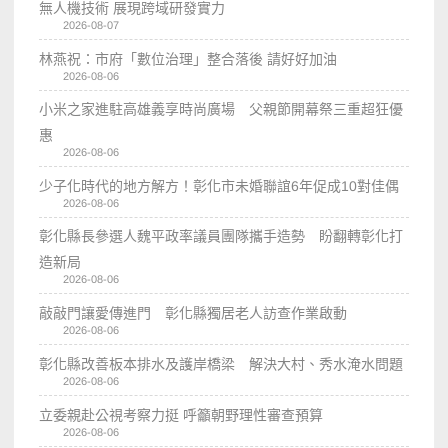
無人機技術 展現跨域研發實力
2026-08-07
林燕祝：市府「數位治理」整合落後 請好好加油
2026-08-06
小米之家進駐高雄義享時尚廣場 父親節開幕祭三重超狂優
惠
2026-08-06
少子化時代的地方解方！彰化市未婚聯誼6年促成10對佳偶
2026-08-06
彰化縣長參選人魏平政率議員團隊攜手造勢 盼翻轉彰化打
造新局
2026-08-06
敲敲門讓愛傳進門 彰化縣獨居老人訪查作業啟動
2026-08-06
彰化縣改善板本排水及護岸橋梁 解決大村、秀水淹水問題
2026-08-06
立委親赴公視考察力挺 呼籲朝野理性審查預算
2026-08-06