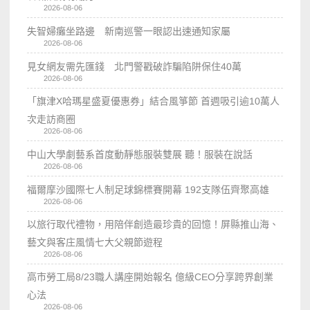
2026-08-06
失智婦癱坐路邊 新南巡警一眼認出速通知家屬
2026-08-06
見女網友需先匯錢 北門警戳破詐騙陷阱保住40萬
2026-08-06
「旗津X哈瑪星盛夏優惠券」結合風箏節 首週吸引逾10萬人
次走訪商圈
2026-08-06
中山大學劇藝系首度動靜態服裝雙展 聽！服裝在說話
2026-08-06
福爾摩沙國際七人制足球錦標賽開幕 192支隊伍齊聚高雄
2026-08-06
以旅行取代禮物，用陪伴創造最珍貴的回憶！屏縣推山海、
藝文與客庄風情七大父親節遊程
2026-08-06
高市勞工局8/23職人講座開始報名 億級CEO分享跨界創業
心法
2026-08-06