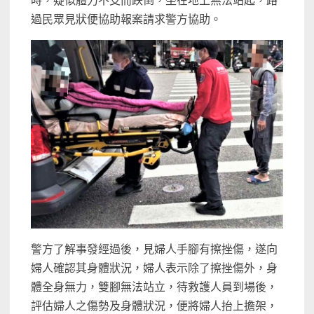
時，疑似體力不支而跌倒，坐在地上無法站起，路
過民眾見狀便協助報案請求警方協助。
警方了解事發經過後，見婦人手腳有擦挫傷，遂向
婦人確認其身體狀況，婦人表示除了擦挫傷外，身
體全身無力，雙腳無法站立，待救護人員到場後，
評估婦人之傷勢及身體狀況，便將婦人抬上擔架，