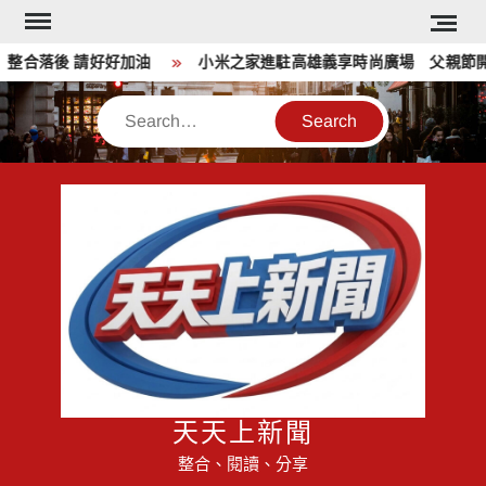
Skip
to
合落後 請好好加油
小米之家進駐高雄義享時尚廣場 父親節開
content
Search
天天上新聞
整合、閱讀、分享