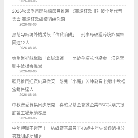
2026-08-06
2026秋樂季首開強檔節目推薦 《臺語紅歌Ⅲ》彼个年代音
樂會 臺語紅歌繼續唱給你聽
2026-08-06
黑幫勾結境外機房設「信貸陷阱」 刑事局破獲跨境詐騙集
團逮12人
2026-08-06
毒駕累犯藏槍販「喪屍煙彈」 高齡孕婦竟也染毒！海巡警
聯手破槍毒鴛鴦
2026-08-06
聽見推門迎賓純真微笑 憨兒「小庭」苦練發音 挑戰中秋禮
盒銷售達人
2026-08-06
中秋送愛募集同步展開 喜憨兒基金會邀企業ESG採購共挺
庇護工場永續發展
2026-08-06
中年轉職不迷茫！ 紡織廠基層員工43歲中年失業透過桃分
署職訓成功翻身