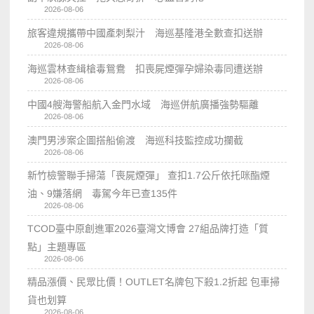
2026-08-06
旅客違規攜帶中國產刺梨汁 海巡基隆港全數查扣送辦
2026-08-06
海巡雲林查緝槍毒鴛鴦 扣喪屍煙彈孕婦染毒同遭送辦
2026-08-06
中國4艘海警船航入金門水域 海巡併航廣播強勢驅離
2026-08-06
澳門男涉案企圖搭船偷渡 海巡科技監控成功攔截
2026-08-06
新竹檢警聯手掃蕩「喪屍煙彈」 查扣1.7公斤依托咪酯煙
油、9嫌落網 毒駕今年已查135件
2026-08-06
TCOD臺中原創進軍2026臺灣文博會 27組品牌打造「質
點」主題專區
2026-08-06
精品漲價、民眾比價！OUTLET名牌包下殺1.2折起 包車掃
貨也划算
2026-08-06