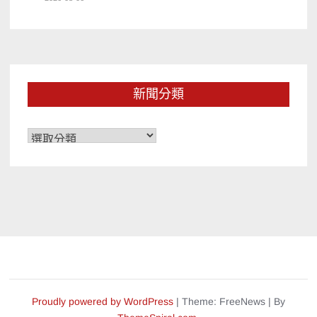
新聞分類
新
聞
分
類
Proudly powered by WordPress
|
Theme: FreeNews
|
By