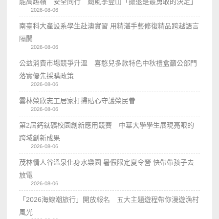
能高越嶺 安全同行 颱風季登山「撤退是最勇敢的決定」
2026-08-06
南臺科大產設系學生赴澳實習 用精湛手藝修復精品跨越語言
隔閡
2026-08-06
公益消費市場競爭升溫 喜憨兒多款特色中秋禮盒籲公部門
落實優先採購政策
2026-08-06
雲林榮欣志工居家打掃貼心守護榮民眷
2026-08-06
第2屆鈣鈦礦校園創新應用競賽 中華大學學生展現亮眼的
跨域創新成果
2026-08-06
茂林情人谷溫泉化身水樂園 暑假限定夏令營 快帶帶孩子去
放電
2026-08-06
「2026海線潮旅行」開放報名 五大主題遊程帶你漫遊漁村
風光