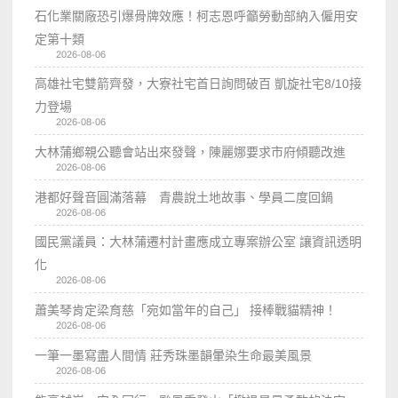
石化業關廠恐引爆骨牌效應！柯志恩呼籲勞動部納入僱用安
定第十類
2026-08-06
高雄社宅雙箭齊發，大寮社宅首日詢問破百 凱旋社宅8/10接
力登場
2026-08-06
大林蒲鄉親公聽會站出來發聲，陳麗娜要求市府傾聽改進
2026-08-06
港都好聲音圓滿落幕 青農說土地故事、學員二度回鍋
2026-08-06
國民黨議員：大林蒲遷村計畫應成立專案辦公室 讓資訊透明
化
2026-08-06
蕭美琴肯定梁育慈「宛如當年的自己」 接棒戰貓精神！
2026-08-06
一筆一墨寫盡人間情 莊秀珠墨韻暈染生命最美風景
2026-08-06