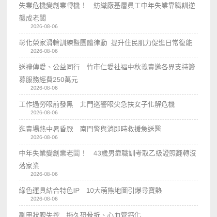
失業危機變創業轉機！ 紡織廠基層員工中年失業靠職訓逆
襲成老闆
2026-08-06
彰化榮家滑輪訓練暨團體律動 提升住民肌力促進日常復能
2026-08-06
送禮傳愛、公益同行 竹市仁愛社福中秋義賣邀各界支持籌
募服務經費250萬元
2026-08-06
工作過勞眼前發黑 北門巡警眼尖急扶女子化解危機
2026-08-06
逛賣場熱中暑昏厥 南門警與消即時救援急送醫
2026-08-06
中年失業變創業老闆！ 43歲男靠職訓考取乙級證照翻轉沒
落家業
2026-08-06
綠色運具結合特色IP 10大萌熊地圖引爆尋寶熱
2026-08-06
副甲狀腺失控 拖久恐骨折、心血管鈣化