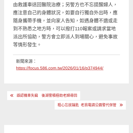
由救護車送回醫院治療；另警方也不忘提醒婦人，
應注意自己的身體狀況，如要自行獨自外出時，應
隨身攜帶手機，並向家人告知，如遇身體不適或走
到不熟悉之地方時，可以撥打110報案或請求當地
派出所協助，警方會立即派人到場關心，避免事故
等情形發生。
新聞來源：
https://focus.586.com.tw/2026/01/16/p374944/
文
誤認機車失竊 後湖警積極助老婦尋回
章
粗心忘拔鑰匙 老翁電請公園警代保管
導
覽