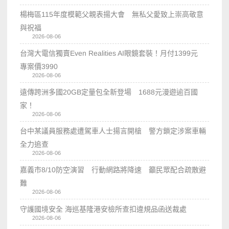
楊梅區115年度模範父親表揚大會 無私父愛致上崇高敬意
與祝福
2026-08-06
台灣大電信獨賣Even Realities AI眼鏡套裝！月付1399元
專案價3990
2026-08-06
遠傳跨洲多國20GB定量包全新登場 1688元漫遊逾百國
家！
2026-08-06
台中某議員服務處遭駕車人士揚言開槍 警方鎖定涉案車輛
全力追查
2026-08-06
嘉義市8/10防空演習 行動網路將降速 籲民眾配合疏散避
難
2026-08-06
守護國境安全 海巡基隆港安檢所查扣違規品函送裁處
2026-08-06