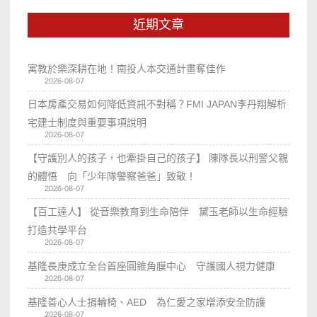
近期文章
寓教於樂深耕在地！南投人本交通計畫奪佳作
2026-08-07
日本房產交易如何降低資訊不對稱？FMI JAPAN李丹翔解析
宅建士制度與重要事項說明
2026-08-07
【守護別人的孩子，也牽掛自己的孩子】 陳隊長以刑警父親
的體悟 向「少年隊警察爸爸」致敬！
2026-08-07
【百工達人】 從音樂教育到生命陪伴 黛玉老師以生命經驗
打造共學平台
2026-08-07
基隆長庚成立全台首座圓錐角膜中心 守護國人視力健康
2026-08-07
基隆善心人士捐輪椅、AED 為仁愛之家增添安全防護
2026-08-07