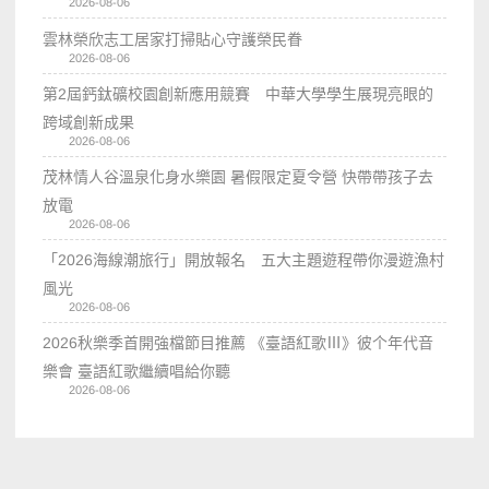
2026-08-06
雲林榮欣志工居家打掃貼心守護榮民眷
2026-08-06
第2屆鈣鈦礦校園創新應用競賽 中華大學學生展現亮眼的
跨域創新成果
2026-08-06
茂林情人谷溫泉化身水樂園 暑假限定夏令營 快帶帶孩子去
放電
2026-08-06
「2026海線潮旅行」開放報名 五大主題遊程帶你漫遊漁村
風光
2026-08-06
2026秋樂季首開強檔節目推薦 《臺語紅歌Ⅲ》彼个年代音
樂會 臺語紅歌繼續唱給你聽
2026-08-06