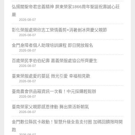
弘揚關聖帝君忠義精神 屏東榮家1866周年聖誕祝壽誠心莊
嚴
2026-08-07
彰化榮服處榮欣志工榮情義剪×消暑剉冰齊慶父親節
2026-08-07
金門身障者個人助理培訓課程 即日開放報名
2026-08-07
百歲榮民李伯伯紀壽 嘉義榮服處協公所齊慶生
2026-08-07
臺東榮服處愛的蔓延 微光引愛 幸福相見歡
2026-08-07
臺南農會供品箱資訊一次看！中元採購輕鬆辦
2026-08-07
臺南榮家父親節感恩律動 舞出樂活新朝氣
2026-08-07
金門數位縣民卡啟動！智慧升級全島支付圈 加碼回饋限時開
跑
2026-08-07