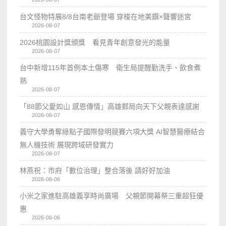
台文怪物特展8/8台南老爺登場 穿梭在地美饌×聲響迷宮
2026-08-07
2026桃園設計獎頒獎 看見青年創意發光的能量
2026-08-07
台中新增115年首例本土傷寒 衛生局提醒勤洗手、飲食煮
熟
2026-08-07
「88節父愛如山 感恩傳情」高雄郵局向天下父親表達感謝
2026-08-07
義守大學勇奪綠點子國際發明競賽六項大獎 AI智慧醫療結合
無人機技術 展現跨域研發實力
2026-08-07
林燕祝：市府「數位治理」整合落後 請好好加油
2026-08-06
小米之家進駐高雄義享時尚廣場 父親節開幕祭三重超狂優
惠
2026-08-06