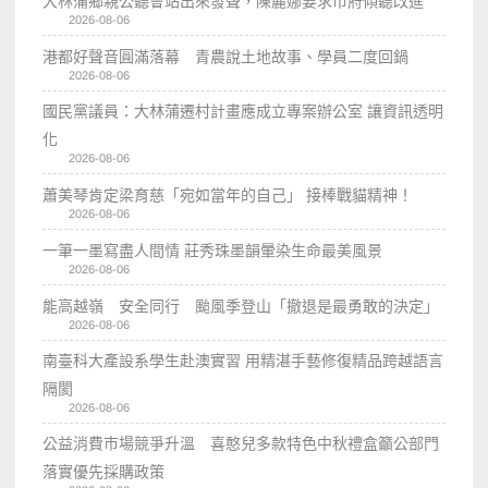
大林蒲鄉親公聽會站出來發聲，陳麗娜要求市府傾聽改進
2026-08-06
港都好聲音圓滿落幕 青農說土地故事、學員二度回鍋
2026-08-06
國民黨議員：大林蒲遷村計畫應成立專案辦公室 讓資訊透明
化
2026-08-06
蕭美琴肯定梁育慈「宛如當年的自己」 接棒戰貓精神！
2026-08-06
一筆一墨寫盡人間情 莊秀珠墨韻暈染生命最美風景
2026-08-06
能高越嶺 安全同行 颱風季登山「撤退是最勇敢的決定」
2026-08-06
南臺科大產設系學生赴澳實習 用精湛手藝修復精品跨越語言
隔閡
2026-08-06
公益消費市場競爭升溫 喜憨兒多款特色中秋禮盒籲公部門
落實優先採購政策