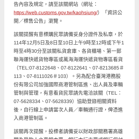
告內容及規定，請至該關網站（網址：
https://web.customs.gov.tw/kaohsiung/
）「資訊公
開／標售公告」瀏覽。
該關提醒有意標購民眾請備妥身分證件及私章，於
114年12月5日及8日至10日上午9時至12時或下午1
時至4時30分至該關私貨倉庫、各貨櫃場、第一郵
聯海運快遞貨物專區或萬海海運快遞貨物專區看貨
（TEL:07-8122648、07-8122641、07-8213685＃
113、07-8111026＃103）。另為配合臺灣港務股
份有限公司加強國際商港管制區進、出人員及車輛
管制與管理，有意看貨民眾請先電洽該關（TEL：
07-5628334、07-5628339）協助登錄相關資料
後，自行線上申請當次人員／車輛通行證，俾憑進
入商港管制區。
該關再次提醒，投標者請備妥以財政部關務署高雄