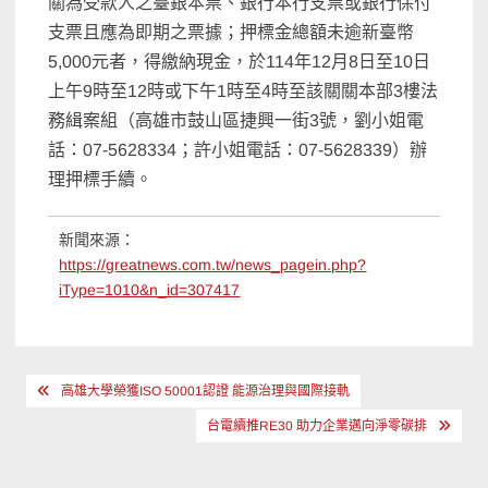
關為受款人之臺銀本票、銀行本行支票或銀行保付
支票且應為即期之票據；押標金總額未逾新臺幣
5,000元者，得繳納現金，於114年12月8日至10日
上午9時至12時或下午1時至4時至該關關本部3樓法
務緝案組（高雄市鼓山區捷興一街3號，劉小姐電
話：07-5628334；許小姐電話：07-5628339）辦
理押標手續。
新聞來源：
https://greatnews.com.tw/news_pagein.php?
iType=1010&n_id=307417
文
高雄大學榮獲ISO 50001認證 能源治理與國際接軌
章
台電續推RE30 助力企業邁向淨零碳排
導