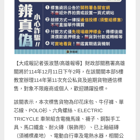
【大成報記者張淑慧/高雄報導】財政部關務署高雄
關將於114年12月11日下午2時，在該關關本部5樓
教室辦理114年第11次充公私貨及逾期貨物通信標
售，對象不限廠商或個人，歡迎踴躍投標。
該關表示，本次標售貨物為印花床包、牛仔褲、單
芯線、POLO衫、六角螺絲、ELECTRIC
TRICYCLE 車架組含電機馬達、襪子、鋼製手工
具、馬口鐵盒、耐火磚（裝飾用）、已上釉磁磚
（須補標產地）、電動自行車及電熱水器，相關公