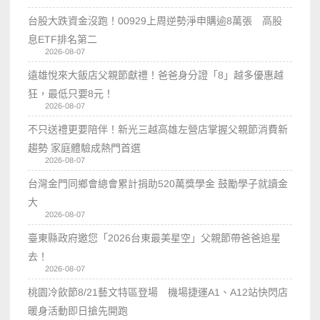
台股大跌資金沒跑！00929上周逆勢淨申購逾8萬張 高股
息ETF排名第二
2026-08-07
遠雄悅來大飯店父親節獻禮！爸爸身分證「8」越多優惠越
狂，最低只要8元！
2026-08-07
不只送禮更要陪伴！新光三越高雄左營店掌握父親節消費新
趨勢 家庭體驗成熱門首選
2026-08-07
台灣金門同鄉會總會累計捐助520萬獎學金 鼓勵學子就讀金
大
2026-08-07
臺東縣政府邀您「2026台東最美星空」父親節帶爸爸追星
去！
2026-08-07
桃園冷飲節8/21藝文特區登場 機場捷運A1、A12站快閃店
暖身活動即日搶先開跑