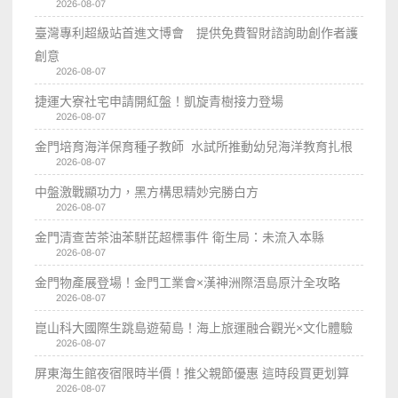
2026-08-07
臺灣專利超級站首進文博會 提供免費智財諮詢助創作者護
創意
2026-08-07
捷運大寮社宅申請開紅盤！凱旋青樹接力登場
2026-08-07
金門培育海洋保育種子教師 水試所推動幼兒海洋教育扎根
2026-08-07
中盤激戰顯功力，黑方構思精妙完勝白方
2026-08-07
金門清查苦茶油苯駢芘超標事件 衛生局：未流入本縣
2026-08-07
金門物產展登場！金門工業會×漢神洲際浯島原汁全攻略
2026-08-07
崑山科大國際生跳島遊菊島！海上旅運融合觀光×文化體驗
2026-08-07
屏東海生館夜宿限時半價！推父親節優惠 這時段買更划算
2026-08-07