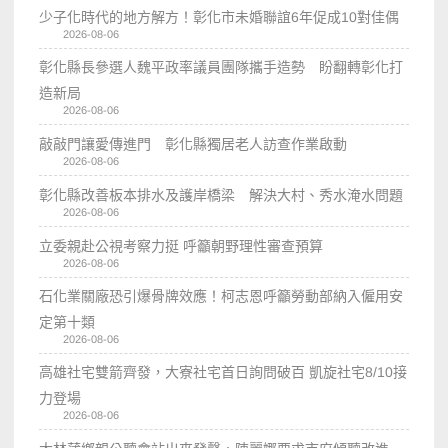
少子化時代的地方解方！彰化市未婚聯誼6年促成10對佳偶
2026-08-06
彰化縣長參選人魏平政率議員團隊攜手造勢 盼翻轉彰化打
造新局
2026-08-06
敲敲門讓愛傳進門 彰化縣獨居老人訪查作業啟動
2026-08-06
彰化縣改善板本排水及護岸橋梁 解決大村、秀水淹水問題
2026-08-06
立委親赴公視考察力挺 呼籲朝野理性審查預算
2026-08-06
石化業關廠恐引爆骨牌效應！柯志恩呼籲勞動部納入僱用安
定第十類
2026-08-06
高雄社宅雙箭齊發，大寮社宅首日詢問破百 凱旋社宅8/10接
力登場
2026-08-06