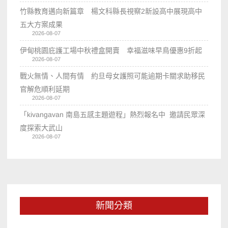
竹縣教育邁向新篇章 楊文科縣長視察2新設高中展現高中
五大方案成果
2026-08-07
伊甸桃園庇護工場中秋禮盒開賣 幸福滋味早鳥優惠9折起
2026-08-07
戰火無情、人間有情 約旦母女護照可能逾期卡關求助移民
官解危順利延期
2026-08-07
「kivangavan 南島五感主題遊程」熱烈報名中 邀請民眾深
度探索大武山
2026-08-07
新聞分類