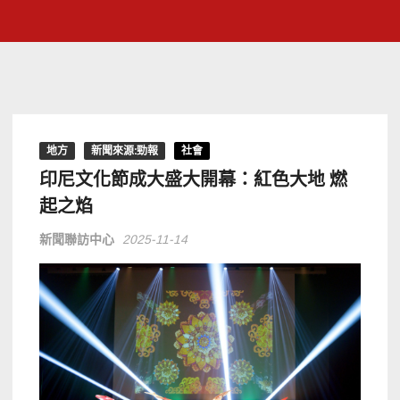
地方
新聞來源:勁報
社會
印尼文化節成大盛大開幕：紅色大地 燃
起之焰
新聞聯訪中心
2025-11-14