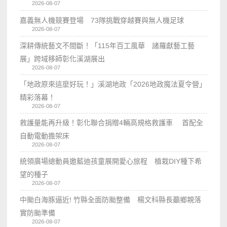
2026-08-07
嘉義無人機競賽登場 73隊挑戰穿越賽與無人機足球
2026-08-07
深耕傳統藝文不間斷！「115年百工風華 諸羅獻藝工藝
展」跨域移師彰化溪湖展出
2026-08-07
「地政原來這麼好玩！」溪湖地政「2026地政魔法夏令營」
精彩落幕！
2026-08-07
救護量能再升級！彰化聯合捐贈4輛高規格救護車 首配全
自動電動擔架床
2026-08-07
統領廣場總動員邀藍迪孩童展開愛心旅程 植栽DIY種下希
望的種子
2026-08-07
中颱白海豚逼近! 竹縣全面防颱整備 楊文科縣長籲鄉親落
實防颱準備
2026-08-07