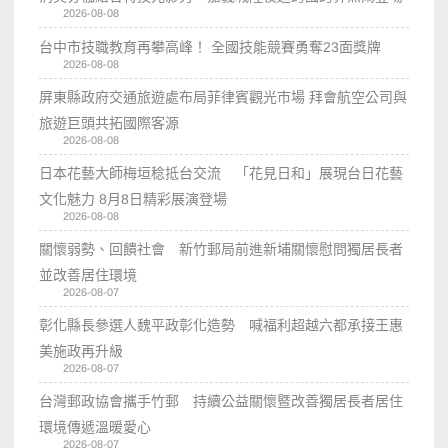
2026-08-08
台中市技職教育再攀高峰！ 全國技能競賽勇奪23面獎牌
2026-08-08
屏東縣政府交通旅遊處布局菲律賓觀光市場 拜會航空公司與
旅遊巨頭共拓國際客源
2026-08-08
日本花藝大師梅垣稔抵台交流 「花見日和」展現台日花藝
文化魅力 8月8日精彩展演登場
2026-08-08
關懷弱勢、回饋社會 新竹郵局前進新埔關懷慰問獨居長者
並改善居住環境
2026-08-07
彰化縣長參選人魏平政彰化造勢 喊福利超越六都承接王惠
美施政再升級
2026-08-07
台灣郵政協會攜手竹郵 持續公益關懷暨改善獨居長者居住
環境傳遞溫暖愛心
2026-08-07