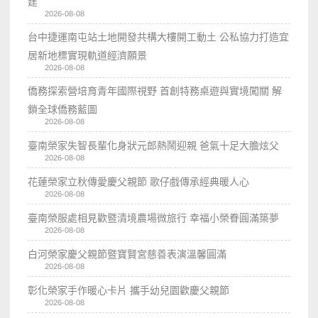
建
2026-08-08
台中捷運南屯站土地開發共構大樓開工動土 公私協力打造宜
居新地標實現軌道經濟願景
2026-08-08
僑務探索營培育青年國際視野 首創特務桌遊與實境闖關 解
鎖全球僑務藍圖
2026-08-08
臺南榮家失智長輩化身狀元郎熱鬧迎親 爸氣十足大膽炫父
2026-08-08
花蓮榮家立秋傳愛慶父親節 歌仔戲傳承經典暖人心
2026-08-08
臺南榮服處相見歡暨清境農場微旅行 幸福小榮眷圓滿築夢
2026-08-08
白河榮家慶父親節暨寶賢宮慈善表演溫馨圓滿
2026-08-08
彰化榮家手作暖心卡片 攜手幼兒園歡慶父親節
2026-08-08