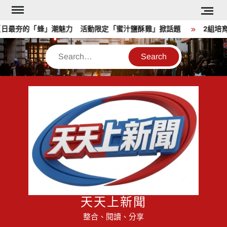
Skip
to
最夯的「蜂」潮魅力 活動限定「蜜汁鹽酥雞」掀話題
2組培育樂
content
Search
天天上新聞
整合、閱讀、分享