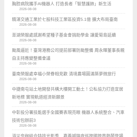
胸腔病院攜手AI機器人 打造長者「智慧護肺」新生活
2026-08-08
精湛交通工業於七股科技工業區投資5.1億 擴大布局臺南
2026-08-08
澎湖榮服處感謝希望種子基金會捐助學金 讓愛菊島延續
2026-08-08
颱風逼近！臺灣港務公司提前部署防颱整備 周永暉董事長親
自主持應變整備會議
2026-08-08
臺南榮服處幸福小榮眷相見歡 清境農場圓滿築夢微旅行
2026-08-08
中捷南屯站土地開發共構大樓開工動土！公私協力打造宜居
新地標 實現軌道經濟新願景
2026-08-08
中彰投分署技能選手全國賽表現亮眼 機器人系統整合、汽車
技術包辦前3
2026-08-08
消災夯枷結合特技光影秀 嘉義城隍夜巡跨國跨界熱鬧登場