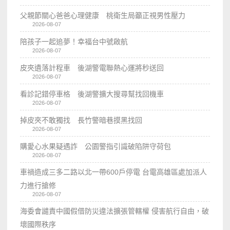
父親節關心爸爸心理健康 桃衛生局籲正視男性壓力
2026-08-07
陪孩子一起追夢！幸福台中號啟航
2026-08-07
皮夾遺落計程車 後湖警電聯熱心運將秒送回
2026-08-07
看診記錯停車格 後湖警擴大搜尋幫找回機車
2026-08-07
掉皮夾不敢獨找 長竹警暗巷摸黑找回
2026-08-07
購愛心水果疑遇詐 公園警指引識破陷阱守荷包
2026-08-07
車禍造成三多二路以北一帶600戶停電 台電高雄區處加派人
力進行搶修
2026-08-07
海委會譴責中國假借防災違法擴張管轄權 侵害航行自由，破
壞國際秩序