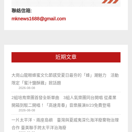
聯絡信箱:
mknews1688@gmail.com
近期文章
大崗山龍眼蜂蜜文化節感受夏日最夯的「蜂」潮魅力 活動
限定「蜜汁鹽酥雞」掀話題
2026-08-08
2組培育樂團首發全新單曲 3組人氣樂團同台開唱 從產業
開箱到駁二開唱！「高速青春」音樂展演8/23免費登場
2026-08-08
一片太平洋、兩座島嶼 臺灣與夏威夷深化海洋廢棄物治理
合作 臺美聯手跨太平洋治海廢