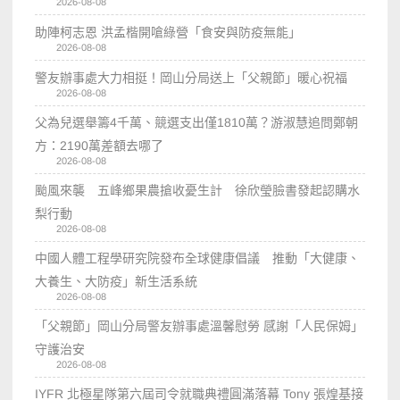
2026-08-08
助陣柯志恩 洪孟楷開嗆綠營「食安與防疫無能」
2026-08-08
警友辦事處大力相挺！岡山分局送上「父親節」暖心祝福
2026-08-08
父為兒選舉籌4千萬、競選支出僅1810萬？游淑慧追問鄭朝
方：2190萬差額去哪了
2026-08-08
颱風來襲 五峰鄉果農搶收憂生計 徐欣瑩臉書發起認購水
梨行動
2026-08-08
中國人體工程學研究院發布全球健康倡議 推動「大健康、
大養生、大防疫」新生活系統
2026-08-08
「父親節」岡山分局警友辦事處溫馨慰勞 感謝「人民保姆」
守護治安
2026-08-08
IYFR 北極星隊第六屆司令就職典禮圓滿落幕 Tony 張煌基接