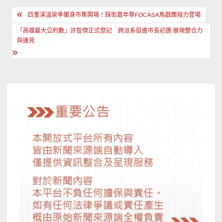
文
四重溪溫泉季暖身市集開場！踩街嘉年華FOCASA馬戲團接力登場
章
「高雄最大公約數」許智傑正式登記 跨派系挺進市長初選 展現整合力
導
與遠見
覽