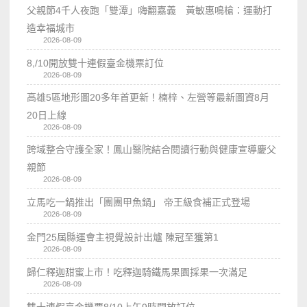
父親節4千人夜跑「雙潭」嗨翻嘉義 黃敏惠鳴槍：運動打
造幸福城市
2026-08-09
8,/10開放雙十連假臺金機票訂位
2026-08-09
高雄5區地形圖20多年首更新！楠梓、左營等最新圖資8月
20日上線
2026-08-09
跨域整合守護全家！鳳山醫院結合閱讀行動與健康宣導慶父
親節
2026-08-09
立馬吃一鍋推出「團團甲魚鍋」 帝王級食補正式登場
2026-08-09
金門25屆縣運會主視覺設計出爐 陳冠至獲第1
2026-08-09
歸仁釋迦甜蜜上市！吃釋迦騎鐵馬果園採果一次滿足
2026-08-09
雙十連假臺金機票8/10上午9時開放訂位