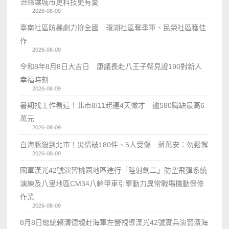
治縣讓城市更科技更有愛
2026-08-09
臺南社區防暴劇力拚全國 環湖社區奪季軍、民榮社區獲佳
作
2026-08-09
令和8年8月8日大吉日 康議長赴八王子祭見證190對新人
幸福時刻
2026-08-09
暑期找工作看這！北市8/11起連4天徵才 逾580職缺最高6
萬元
2026-08-09
白海豚殺到北市！災情破180件、5人受傷 蔣萬安：勿鬆懈
2026-08-09
國軍漢光42號演習桃園地區進行「陸射劍二」防空飛彈系統
演練及八里地區CM34八輪甲車引擎動力異常戰場機動保修
作業
2026-08-09
8月8日總統賴清德親赴海軍左營視導漢光42號實兵演習濱海