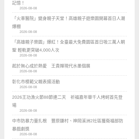
記憶！
2026-08-08
「火車醫院」變身親子天堂！高雄親子遊樂園開幕首日人潮
爆棚
2026-08-08
「高雄親子樂園」爆紅！全臺最大免費園區首日吸三萬人朝
聖 輕軌更突破4,000人次
2026-08-08
起於無心成於熱愛 王貴嬋現代水墨個展
2026-08-08
彰化市模範父親表揚活動
2026-08-08
2026王功漁火節88節連二天 祈福嘉年華千人烤蚵首先登
場
2026-08-08
中市防暴力量扎根 豐原鎌村、神岡溪洲2社區獲衛福部防
暴戲劇獎
2026-08-08