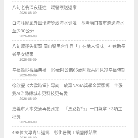
八旬老翁深夜迷途 暖警護送返家
2026-08-09
白海豚颱風外圍環流導致海水倒灌 基隆廟口夜市週邊淹水
至少30公分
2026-08-09
八旬嬤迷失街頭 岡山警民合作靠「」在地人情味」神速助長
者平安返家
2026-08-09
幸福婚紗祝福典禮 99歲阿公𢹂85歲阿嬤共同見證幸福時刻
2026-08-09
徐欣瑩《大雲時堂》專訪 放棄NASA獎學金留家鄉 主張
雙AI治縣讓城市更科技更有愛
2026-08-09
嘉義市人本交通再獲肯定 「馬路好行」一口氣拿下3項工
程獎
2026-08-09
498位大專青年返鄉 彰化暑期工讀營隊結業
2026-08-09