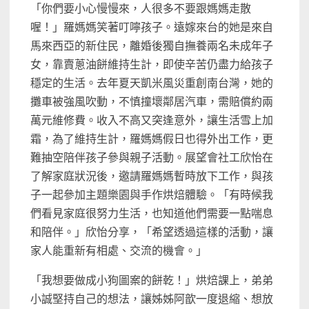
「你們要小心慢慢來，人很多不要跟媽媽走散
喔！」羅媽媽笑著叮嚀孩子。遠嫁來台的她是來自
馬來西亞的新住民，離婚後獨自撫養兩名未成年子
女，靠賣蔥油餅維持生計，即使辛苦仍盡力給孩子
穩定的生活。去年夏天凱米風災重創南台灣，她的
攤車被強風吹動，不慎撞壞鄰居汽車，需賠償約兩
萬元維修費。收入不高又突逢意外，讓生活雪上加
霜，為了維持生計，羅媽媽假日也得外出工作，更
難抽空陪伴孩子參與親子活動。展望會社工欣怡在
了解家庭狀況後，邀請羅媽媽暫時放下工作，與孩
子一起參加主題樂園與手作烘焙體驗。「有時候我
們看見家庭很努力生活，也知道他們需要一點喘息
和陪伴。」欣怡分享，「希望透過這樣的活動，讓
家人能重新有相處、交流的機會。」
「我想要做成小狗圖案的餅乾！」烘焙課上，弟弟
小誠堅持自己的想法，讓姊姊阿歆一度退縮、想放