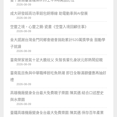
2026-08-09
成大研發超高功率鋁包銅導線 助電動車與AI發展
2026-08-09
空靈之境，心靈之鏡-瓷畫《空𩆜入境回顧往事》
2026-08-09
金大感謝台灣金門同鄉會總會捐助累計520萬獎學金 鼓勵學
子就讀
2026-08-09
臺南榮家爸氣十足大膽炫父 失智長輩化身狀元郎熱鬧迎親
2026-08-09
臺南虱目魚與中華職棒掀吃魚熱潮 即日全聯滿額優惠再抽好
禮
2026-08-09
高雄機廠變身全台最大免費親子樂園 陳其邁:結合口述歷史
與水樂園
2026-08-09
臺鐵高雄機廠變身全台最大免費樂園 陳其邁:保存百年產業