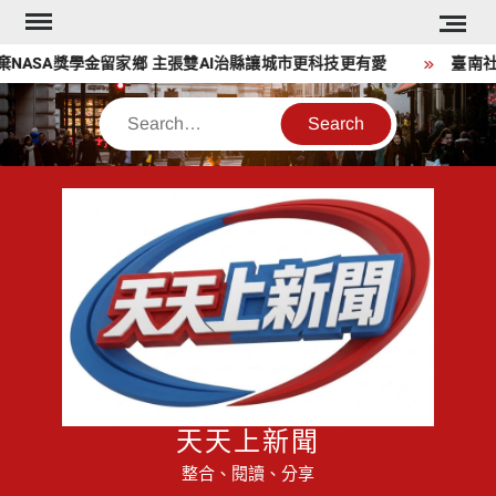
Skip
to
ASA獎學金留家鄉 主張雙AI治縣讓城市更科技更有愛
臺南社區
content
Search
天天上新聞
整合、閱讀、分享