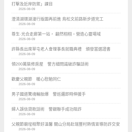
打擊及近岸防禦」課目
2026-08-09
澄清湖環湖漫行版圖再前進 鳥松文前路新步道完工
2026-08-09
尊生·光合走廊第一站， 翩然栩栩・營造心靈場域
2026-08-09
許縣長出席草屯老人會理事長就職典禮 頒發當選證書
2026-08-09
領200萬裝修房屋 警方細問識破詐騙話術
2026-08-09
歡慶父親節 暖心慰勉同仁
2026-08-09
男子國道驚魂輪胎爆 警巡邏即時伸援手
2026-08-09
婦人誤信貸款話術 警銀聯手成功阻詐
2026-08-09
父親節廟埕相聚好溫馨 關山分局赴瑞豐村熱情宣導防詐交安
2026-08-09