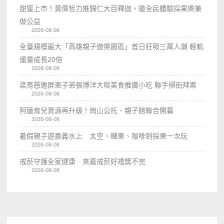
甜蜜上市！黃偉哲力推歸仁大目釋迦，邀全民體驗採果樂兼
做公益
2026-08-08
全臺規模最大「高雄親子遊樂園區」首日狂吸三萬人潮 輕軌
運量成長20倍
2026-08-08
梁育慈邀屏東子弟張博洋大啖美食推廣小吃 聯手掃街拜票
2026-08-08
阿蓮育兒資源再升級！崗山公托、親子館聯合開幕
2026-08-08
暑假親子遊嘉義水上 太空、糖果、咖啡到採果一次玩
2026-08-08
戒菸守護全家健康 來嘉戒菸好禮獎不完
2026-08-08