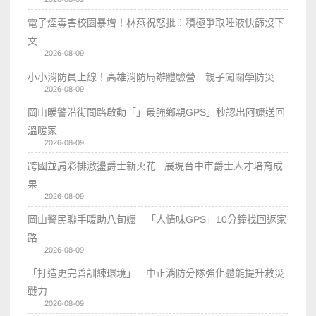
電子煙毒害校園暴增！林燕祝怒批：積極爭取唾液快篩沒下
文
2026-08-09
小小消防員上線！高雄消防局辦體驗營 親子闖關學防災
2026-08-09
岡山暖警沿街問路啟動「」最強鄉親GPS」秒認出阿嬤送回
溫暖家
2026-08-09
跨國並肩彩排激盪爵士新火花 展現台中市爵士人才培育成
果
2026-08-09
岡山警民聯手暖助八旬嬤 「人情味GPS」10分鐘找回返家
路
2026-08-09
「打造更完善訓練環境」 中正消防分隊強化體能提升救災
戰力
2026-08-09