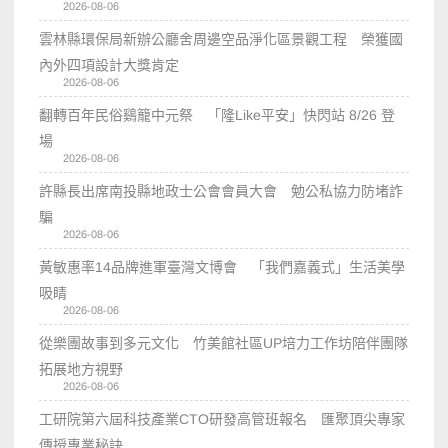
2026-08-06
雲林縣環保局新辦公廳舍周邊空品淨化區景觀工程 榮獲國
內外四項設計大獎肯定
2026-08-06
翻轉百年民俗鷄籠中元祭 「隆Like平安」快閃站 8/26 登
場
2026-08-06
許縣長出席南投縣地政士公會會員大會 勉公私協力防堵詐
騙
2026-08-06
黃敏惠率14品牌進軍臺灣文博會 「我們嘉義式」生活美學
吸睛
2026-08-06
從樂團故事到多元文化 竹美館社區UP培力工作坊陪伴團隊
拓展地方視野
2026-08-06
工研院第六屆科技產業CTO研發高管班報名 匯聚頂尖專家
傳授專業秘訣