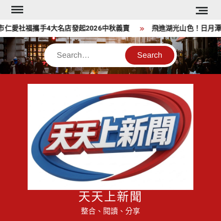
Skip
to
愛社福攜手4大名店發起2026中秋義賣
飛進湖光山色！日月潭「
content
Search
天天上新聞
整合、閱讀、分享