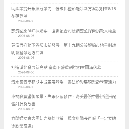
助產業提升永續競爭力 低碳化暨節能診斷方案說明會8/18
花蓮登場
2026-08-06
慈濟回應BNT採購案 強調配合司法調查並捍衛捐款人權益
2026-08-06
黃偉哲推動下營都市新發展 第十九期公設解編市地重劃說
明會凝聚地方共識
2026-08-06
打造溪北發展新亮點 臺南下營重劃說明會圓滿落幕
2026-08-06
清水長青學苑期中成果展登場 書法粉彩展現樂齡學習活力
2026-08-06
車禍腦震盪後頭暈、失眠反覆發作，奇美醫院中醫辨證搭配
雷射針灸改善
2026-08-06
竹縣婦女會大團結力挺徐欣瑩 楊文科縣長再喊「一定要讓
徐欣瑩當選」