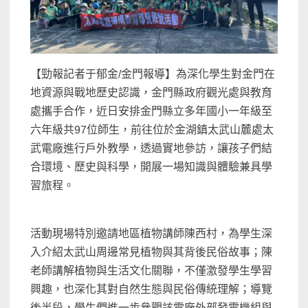
【勁報記者于郁金/金門報導】為深化學生對金門在
地資源與戰地歷史認識，金門縣政府觀光處與教育
處攜手合作，近日安排金門縣立多年國小一年級至
六年級共97位師生，前往位於金湖鎮太武山麓處太
武電廠進行戶外教學，透過實地參訪，讓孩子們結
合環境、歷史與科學，開展一場知識與體驗兼具學
習旅程。
活動現場特別邀請地區植物講師陳西村，為學生深
入介紹太武山周邊常見植物與其背後民俗故事；陳
老師講解植物與生活文化關聯，不僅激發學生學習
興趣，也深化其對自然生態與民俗傳統理解；導覽
後半段，學生們進一步參觀該電廠外部發電機組與