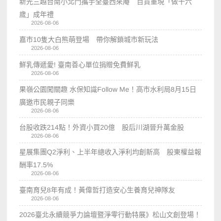
新光三越台南小北門攜手全臺西來庵 百貨重現「做十六
歲」成年禮
2026-08-06
嘉市10隻大白熊萌登場 帶你解鎖城市新玩法
2026-08-06
鮮乳傳遞愛! 臺南善心單位捐贈免費鮮乳
2026-08-06
果嶺公園闖關趣 水保知識Follow Me！高市水利局8月15日
廣邀市民親子同樂
2026-08-06
台股收跌214點！外資小買20億 股后川湖晉升萬金股
2026-08-06
星展集團Q2淨利、上半年總收入淨利均創新高 股東權益報
酬率17.5%
2026-08-06
臺南育兒8年有成！黃偉哲打造安心生養育兒神隊友
2026-08-06
2026臺北永續競爭力論壇暨淨零行動特展》松山文創登場！