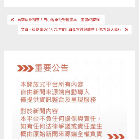
文
高雄暗夜槍響！自小客車拒檢撞警車 警開6槍制止
章
文資・這點事:2025 六堆文化資產實踐與能動工作坊 盛大舉行
導
覽