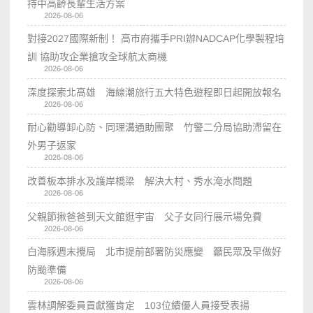
持中高齡長輩生活方案
2026-08-06
對接2027國際新制！ 高市府攜手PRI辦NADCAP化學製程培
訓 協助攻企業搶攻全球航太商機
2026-08-06
深度探索北高雄 海線潮旅行五大特色遊程即日起開放報名
2026-08-06
耐心勸導卸心防、同理溝通助團聚 竹警二分局協助滯留在
外男子返家
2026-08-06
改善板本排水及護岸橋梁 解決大村、秀水淹水問題
2026-08-06
父親節揪爸爸到天文館逛宇宙 父子女同行展示場免費
2026-08-06
白海豚週末攪局 北市提前部署防災應變 籲民眾及早做好
防颱準備
2026-08-06
雲林調解委員貢獻獲肯定 103位績優人員接受表揚