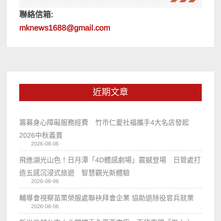
聯絡信箱:
mknews1688@gmail.com
近期文章
籌募身心障礙服務經費 竹市仁愛社福攜手4大名店發起
2026中秋義賣
2026-08-06
飛進湖光山色！日月潭「4D體感劇場」震撼登場 日管處打
造五感沉浸式旅遊 智慧觀光新體驗
2026-08-06
輔導會視察苗栗榮服處聯袂拜會企業 協助退除役官兵就業
2026-08-06