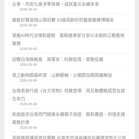
企業、市民化身淨零英雄，成就臺北永續未來
2026-08-06
銀髮好聲音岡山場初賽 93歲高齡奶奶載歌載舞博喝采
2026-08-06
掌握AI時代治理新趨勢 嘉縣邀專家分享AI法規與公務應用
實務
2026-08-06
迎戰白海豚颱風 蔣萬安：料敵從寬、禦敵從嚴
2026-08-06
夜之動物園最終章 山獅壓軸、父親節加碼爬蟲解說
2026-08-06
台南老爺行旅《台文怪物》特展登場 用互動體驗感受台語
生命力
2026-08-06
和逸飯店台南西門館推永續親子旅遊 酪梨農遊、府城走讀
寓教於樂
2026-08-06
高齡換照講習資訊零散 台南市市議員陳怡珍籲建常態化公告