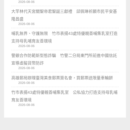
2026-08-06
大竿林代天宮關聖帝君聖誕三獻禮 邱佩琳祈願市民平安基
隆昌盛
2026-08-06
哺乳無界、守護無限 竹市表揚43處特優親善哺集乳室打造
支持母乳哺育友善環境
2026-08-06
警銀合作防範新型態詐騙 竹警二分局東門所前進中國信託
宣導虛擬貨幣防詐
2026-08-06
高雄郵局辦理臺灣美食郵票簽名會，買郵票送限量車輪餅
2026-08-06
竹市表揚43處特優親善哺集乳室 公私協力打造支持母乳哺
育友善環境
2026-08-06