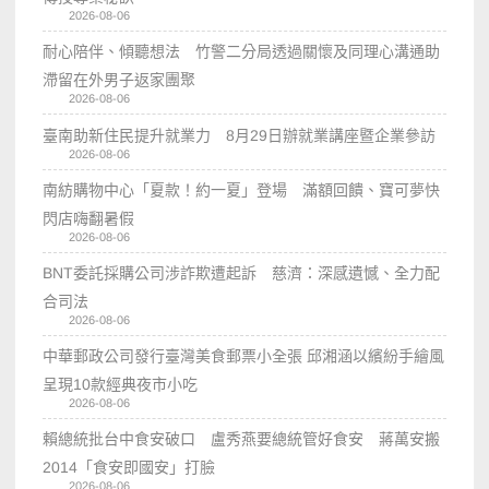
2026-08-06
耐心陪伴、傾聽想法 竹警二分局透過關懷及同理心溝通助
滯留在外男子返家團聚
2026-08-06
臺南助新住民提升就業力 8月29日辦就業講座暨企業參訪
2026-08-06
南紡購物中心「夏款！約一夏」登場 滿額回饋、寶可夢快
閃店嗨翻暑假
2026-08-06
BNT委託採購公司涉詐欺遭起訴 慈濟：深感遺憾、全力配
合司法
2026-08-06
中華郵政公司發行臺灣美食郵票小全張 邱湘涵以繽紛手繪風
呈現10款經典夜市小吃
2026-08-06
賴總統批台中食安破口 盧秀燕要總統管好食安 蔣萬安搬
2014「食安即國安」打臉
2026-08-06