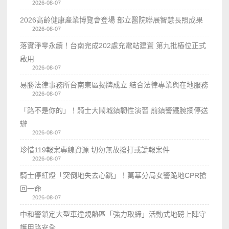
2026-08-07
2026高齡健康產業博覽會登場 部立醫院聯展智慧長照成果
2026-08-07
落實淨零永續！台南完成202處充電站建置 第九批樁位正式
啟用
2026-08-07
易勝法律事務所台南東區揭牌成立 結合法律專業與在地服務
2026-08-07
「路不是你的」！騎士大鬧城鎮韌性演習 前鎮警鐵腕攔停送
辦
2026-08-07
珍惜119報案專線資源 切勿無故撥打或謊報案件
2026-08-07
騎士停紅燈「突倒地失去心跳」！萬華分局女警跪地CPR搶
回一命
2026-08-07
中和警鎖定大型車違規熱區「強力取締」活動式地磅上陣守
護用路安全