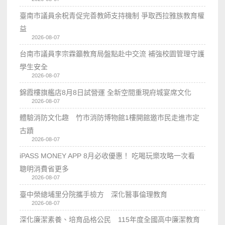
臺南市議員余柷青促完善教師支持機制 爭取西拉雅族教育權
益
2026-08-07
台南市議員李宗霖籲教育局盤點赴中交流 補強校園管理守護
學生安全
2026-08-07
錦霞樓旗艦店8月8日試營運 全新空間重現府城宴席文化
2026-08-07
體驗消防文化趣 竹市消防博物館1樓開館邀市民走進市定
古蹟
2026-08-07
iPASS MONEY APP 8月必收優惠！ 吃喝玩樂攻略一次看
聰明消費省更多
2026-08-07
臺中榮總埔里分院攜手檢方 深化醫事倫理教育
2026-08-07
深化廉潔素養、培育品格公民 115年度全國高中廉潔教育