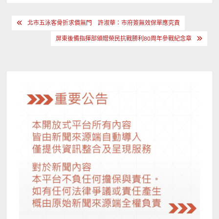
文
北市五泳客骨折求償無門 許淑華：市府簽無效保單應究責
章
屏東後備指揮部頒贈榮民抗戰勝利80周年參戰紀念章
導
覽