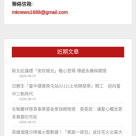
聯絡信箱:
mknews1688@gmail.com
近期文章
新北庇護禮「安好植光」暖心登場 傳遞永續與關懷
2026-08-07
日勝生「臺中捷運南屯站(G11)土地開發案」開工 迎向臺
中三軌時代
2026-08-07
全聯慶祥慈善事業基金會捐贈物資 張善政：讓愛心觸及更
多需要的市民
2026-08-07
高雄瑞隆分隊揭火警數據！「煮飯一疏忽」成住宅火災最大