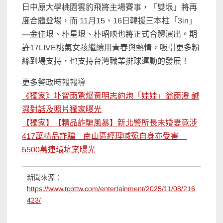
日中原大學桃園雲豹飛將主場賽事，「雙垠」將再
度合體登場，而 11月15、16日韓援三本柱「3in」
—金佳垠、朴星垠、朴昭映也將正式合體演出。期
許17LIVE桃氣女孩繼續用青春與熱情，吸引更多粉
絲到場支持，也支持台灣職業排球運動的發展！
更多警政時報報導
《獨家》圤智雨驚爆黃明志約炮「娃娃」翁雨澄 鹹
濕對話及照片獨家曝光
【獨家】【精品詐騙風暴】新北警所長未婚妻竟涉
417萬精品詐騙 南山區經理喊冤自身亦受害
5500萬連環坑案曝光
新聞來源：
https://www.tcpttw.com/entertainment/2025/11/08/216
423/