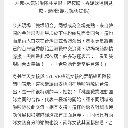
左起-人氣啦啦隊朴星垠、陸筱晴、卉妮球場相見
歡。(圖/影響力動能 提供)
今天現場「雙垠組合」同樣成為全場亮點，來自韓
國的金佳垠與朴星垠於下午粉絲見面會同台，這也
而是兩人首次在台灣正式合體演出，星垠更是將自
己的台灣首秀獻給亞洲職棒交流賽，現場粉絲熱情
應援，尖叫聲此起彼落。許多球迷表示：「看到雙
垠同台太幸福！」、「希望她們能常駐台灣！」
身兼樂天女孩與 17LIVE桃氣女孩的舞蹈總監陸筱
晴則表示，這次能讓兩支桃園在地啦啦隊同台演
出，是一件很特別的事。她說：「桃園職業運動團
隊之間的合作，代表一種新的開始，讓不同領域的
啦啦隊彼此交流、相互支持，這樣的跨界對城市運
動發展和啦啦隊經濟都有正面意義。」同樣具有兩
隊女孩身分的穎樂也說，兩隊女孩其實都熟悉，合