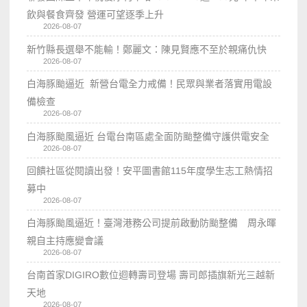
飲與餐食齊發 營運可望逐季上升
2026-08-07
新竹縣長選舉不能輸！鄭麗文：陳見賢應不至於親痛仇快
2026-08-07
白海豚颱逼近 新營台電全力戒備！民眾與業者落實用電設
備檢查
2026-08-07
白海豚颱風逼近 台電台南區處全面防颱整備守護供電安全
2026-08-07
回饋社區從閱讀出發！安平圖書館115年度學生志工熱情招
募中
2026-08-07
白海豚颱風逼近！臺灣港務公司提前啟動防颱整備 周永暉
親自主持應變會議
2026-08-07
台南首家DIGIRO數位迴轉壽司登場 壽司郎插旗新光三越新
天地
2026-08-07