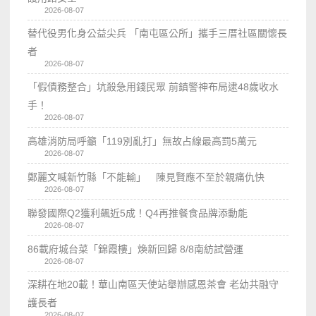
2026-08-07
替代役男化身公益尖兵 「南屯區公所」攜手三厝社區關懷長
者
2026-08-07
「假債務整合」坑殺急用錢民眾 前鎮警神布局逮48歲收水
手！
2026-08-07
高雄消防局呼籲「119別亂打」無故占線最高罰5萬元
2026-08-07
鄭麗文喊新竹縣「不能輸」 陳見賢應不至於親痛仇快
2026-08-07
聯發國際Q2獲利飆近5成！Q4再推餐食品牌添動能
2026-08-07
86載府城台菜「錦霞樓」煥新回歸 8/8南紡試營運
2026-08-07
深耕在地20載！華山南區天使站舉辦感恩茶會 老幼共融守
護長者
2026-08-07