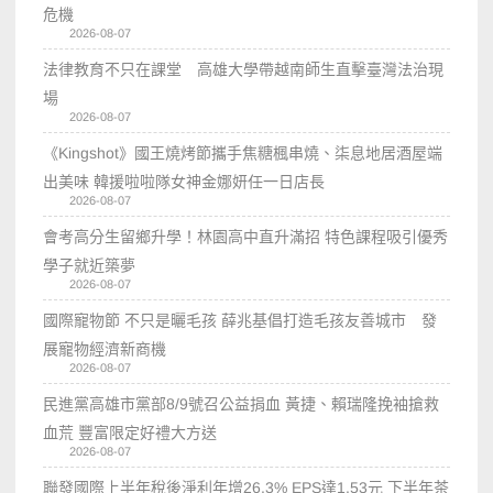
危機
2026-08-07
法律教育不只在課堂 高雄大學帶越南師生直擊臺灣法治現
場
2026-08-07
《Kingshot》國王燒烤節攜手焦糖楓串燒、柒息地居酒屋端
出美味 韓援啦啦隊女神金娜妍任一日店長
2026-08-07
會考高分生留鄉升學！林園高中直升滿招 特色課程吸引優秀
學子就近築夢
2026-08-07
國際寵物節 不只是曬毛孩 薛兆基倡打造毛孩友善城市 發
展寵物經濟新商機
2026-08-07
民進黨高雄市黨部8/9號召公益捐血 黃捷、賴瑞隆挽袖搶救
血荒 豐富限定好禮大方送
2026-08-07
聯發國際上半年稅後淨利年增26.3% EPS達1.53元 下半年茶