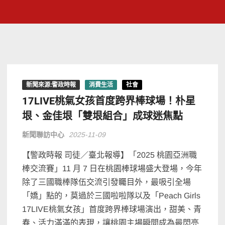
新聞來源:警政時報
消費生活
社會
17LIVE桃氣女孩首度跨界棒球場！朴星
垠、金佳垠「雙垠組合」成球迷焦點
新聞聯訪中心
2025-11-09
【警政時報 司徒／臺北報導】「2025 桃園亞洲職
棒交流賽」11 月 7 日在桃園棒球場盛大登場，今年
除了三國職棒隊伍交流引發矚目外，最吸引全場
「嬌」點的，莫過於三國啦啦隊以及「Peach Girls
17LIVE桃氣女孩」首度跨界棒球場演出，甜美、青
春、活力滿滿的表現，讓桃園主場瞬間成為最閃亮