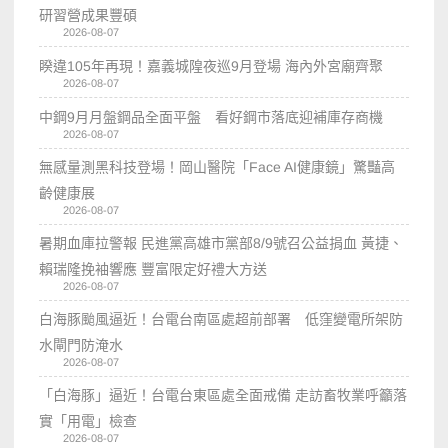
研習營成果豐碩
2026-08-07
睽違105年再現！嘉義城隍夜巡9月登場 海內外宮廟齊聚
2026-08-07
中鋼9月月盤鋼品全面平盤 看好鋼市落底迎補庫存商機
2026-08-07
無感量測黑科技登場！岡山醫院「Face AI健康鏡」驚豔高
齡健康展
2026-08-07
暑期血庫拉警報 民進黨高雄市黨部8/9號召公益捐血 黃捷、
賴瑞隆挽袖響應 豐富限定好禮大方送
2026-08-07
白海豚颱風逼近！台電台南區處超前部署 低窪變電所架防
水閘門防淹水
2026-08-07
「白海豚」逼近！台電台東區處全面戒備 走訪畜牧業呼籲落
實「用電」檢查
2026-08-07