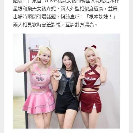
體驗！」來自17LIVE桃氣女孩的韓國人氣啦啦隊朴
星垠和樂天女孩卉妮，兩人外型相似度極高，並肩
出場時瞬間引爆話題，粉絲直呼：「根本姊妹！」
兩人相見歡時害羞對視，互誇對方漂亮。