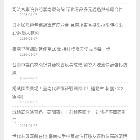
司法官學院參訪嘉南療養院 深化毒品多元處遇與戒癮合作
2026-08-07
日本咖哩麵包總冠軍首度登台 台南遠東香格里拉限時推出
17款職人麵包
2026-08-07
臺南早療補助延伸至18歲 接住慢飛天使成長每一步
2026-08-07
台南市議員林燕祝質疑校園反毒成效 籲導入唾液快篩強化防
線
2026-08-07
揚威國際賽場！臺南代表隊征戰國際少年運動會 斬獲7金2
銀4銅
2026-08-07
城鎮韌性演習遇「硬闖哥」！前鎮區騎士一句話拒停車恐重
罰
2026-08-07
世代共融深耕在地 臺南攜手中華電信打造友善數位高齡環境