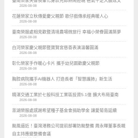
臺南榮家失智長輩化身狀元郎熱鬧迎親 爸氣十足大膽炫父
2026-08-08
花蓮榮家立秋傳愛慶父親節 歌仔戲傳承經典暖人心
2026-08-08
臺南榮服處相見歡暨清境農場微旅行 幸福小榮眷圓滿築夢
2026-08-08
白河榮家慶父親節暨寶賢宮慈善表演溫馨圓滿
2026-08-08
彰化榮家手作暖心卡片 攜手幼兒園歡慶父親節
2026-08-08
胸腔病院攜手AI機器人 打造長者「智慧護肺」新生活
2026-08-08
精湛交通工業於七股科技工業區投資5.1億 擴大布局臺南
2026-08-08
澎湖榮服處感謝希望種子基金會捐助學金 讓愛菊島延續
2026-08-08
颱風逼近！臺灣港務公司提前部署防颱整備 周永暉董事長親
自主持應變整備會議