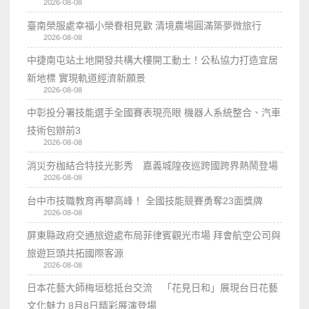
2026-08-08
臺南榮服處幸福小榮眷相見歡 清境農場圓滿築夢微旅行
2026-08-08
中捷南屯站土地開發共構大樓開工動土！公私協力打造宜居
新地標 實現軌道經濟新願景
2026-08-08
中彰投分署技能選手全國賽表現亮眼 機器人系統整合、汽車
技術包辦前3
2026-08-08
消災夯枷結合特技光影秀 嘉義城隍夜巡跨國跨界熱鬧登場
2026-08-08
台中市技職教育再攀高峰！ 全國技能競賽勇奪23面獎牌
2026-08-08
屏東縣政府交通旅遊處布局菲律賓觀光市場 拜會航空公司與
旅遊巨頭共拓國際客源
2026-08-08
日本花藝大師梅垣稔抵台交流 「花見日和」展現台日花藝
文化魅力 8月8日精彩展演登場