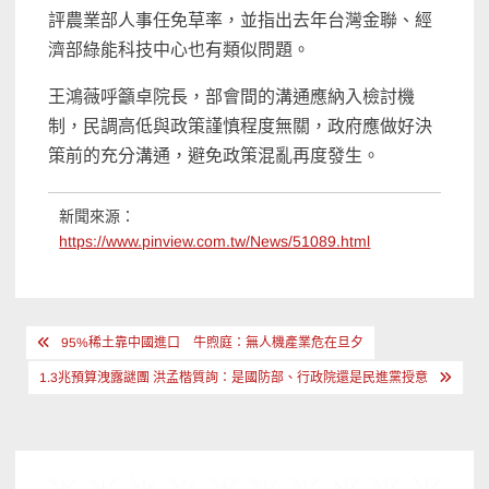
評農業部人事任免草率，並指出去年台灣金聯、經
濟部綠能科技中心也有類似問題。
王鴻薇呼籲卓院長，部會間的溝通應納入檢討機
制，民調高低與政策謹慎程度無關，政府應做好決
策前的充分溝通，避免政策混亂再度發生。
新聞來源：
https://www.pinview.com.tw/News/51089.html
文
95%稀土靠中國進口 牛煦庭：無人機產業危在旦夕
章
1.3兆預算洩露謎團 洪孟楷質詢：是國防部、行政院還是民進黨授意
導
覽