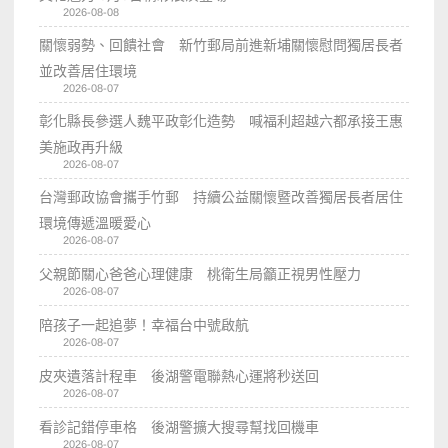
2026-08-08
關懷弱勢、回饋社會 新竹郵局前進新埔關懷慰問獨居長者
並改善居住環境
2026-08-07
彰化縣長參選人魏平政彰化造勢 喊福利超越六都承接王惠
美施政再升級
2026-08-07
台灣郵政協會攜手竹郵 持續公益關懷暨改善獨居長者居住
環境傳遞溫暖愛心
2026-08-07
父親節關心爸爸心理健康 桃衛生局籲正視男性壓力
2026-08-07
陪孩子一起追夢！幸福台中號啟航
2026-08-07
皮夾遺落計程車 後湖警電聯熱心運將秒送回
2026-08-07
看診記錯停車格 後湖警擴大搜尋幫找回機車
2026-08-07