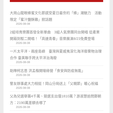
大崗山龍眼蜂蜜文化節感受夏日最夯的「蜂」潮魅力 活動
限定「蜜汁鹽酥雞」掀話題
2026-08-08
2組培育樂團首發全新單曲 3組人氣樂團同台開唱 從產業
開箱到駁二開唱！「高速青春」音樂展演8/23免費登場
2026-08-08
一片太平洋、兩座島嶼 臺灣與夏威夷深化海洋廢棄物治理
合作 臺美聯手跨太平洋治海廢
2026-08-08
助陣柯志恩 洪孟楷開嗆綠營「食安與防疫無能」
2026-08-08
警友辦事處大力相挺！岡山分局送上「父親節」暖心祝福
2026-08-08
父為兒選舉籌4千萬、競選支出僅1810萬？游淑慧追問鄭朝
方：2190萬差額去哪了
2026-08-08