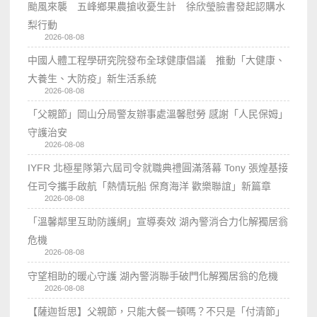
颱風來襲 五峰鄉果農搶收憂生計 徐欣瑩臉書發起認購水
梨行動
2026-08-08
中國人體工程學研究院發布全球健康倡議 推動「大健康、
大養生、大防疫」新生活系統
2026-08-08
「父親節」岡山分局警友辦事處溫馨慰勞 感謝「人民保姆」
守護治安
2026-08-08
IYFR 北極星隊第六屆司令就職典禮圓滿落幕 Tony 張煌基接
任司令攜手啟航「熱情玩船 保育海洋 歡樂聯誼」新篇章
2026-08-08
「溫馨鄰里互助防護網」宣導奏效 湖內警消合力化解獨居翁
危機
2026-08-08
守望相助的暖心守護 湖內警消聯手破門化解獨居翁的危機
2026-08-08
【薩迦哲思】父親節，只能大餐一頓嗎？不只是「付清節」