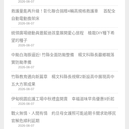
2026-08-07
救護量能再升級！彰化聯合捐贈4輛高規格救護車 首配全
自動電動擔架床
2026-08-07
統領廣場總動員邀藍迪孩童展開愛心旅程 植栽DIY種下希
望的種子
2026-08-07
中颱白海豚逼近! 竹縣全面防颱整備 楊文科縣長籲鄉親落
實防颱準備
2026-08-07
竹縣教育邁向新篇章 楊文科縣長視察2新設高中展現高中
五大方案成果
2026-08-07
伊甸桃園庇護工場中秋禮盒開賣 幸福滋味早鳥優惠9折起
2026-08-07
戰火無情、人間有情 約旦母女護照可能逾期卡關求助移民
官解危順利延期
2026-08-07