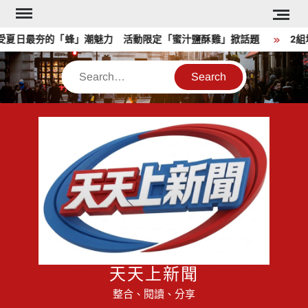
Skip
to
夏日最夯的「蜂」潮魅力 活動限定「蜜汁鹽酥雞」掀話題
2組培
content
Search
天天上新聞
整合、閱讀、分享