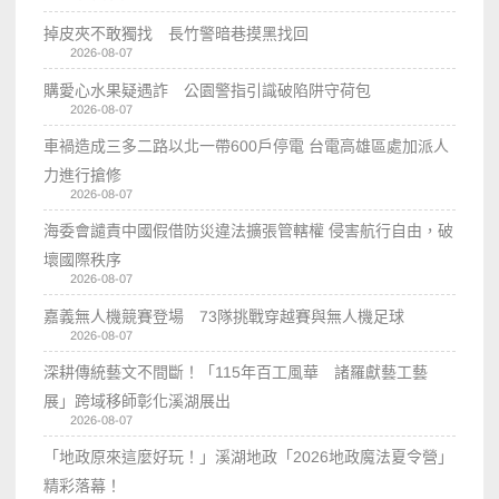
掉皮夾不敢獨找 長竹警暗巷摸黑找回
2026-08-07
購愛心水果疑遇詐 公園警指引識破陷阱守荷包
2026-08-07
車禍造成三多二路以北一帶600戶停電 台電高雄區處加派人
力進行搶修
2026-08-07
海委會譴責中國假借防災違法擴張管轄權 侵害航行自由，破
壞國際秩序
2026-08-07
嘉義無人機競賽登場 73隊挑戰穿越賽與無人機足球
2026-08-07
深耕傳統藝文不間斷！「115年百工風華 諸羅獻藝工藝
展」跨域移師彰化溪湖展出
2026-08-07
「地政原來這麼好玩！」溪湖地政「2026地政魔法夏令營」
精彩落幕！