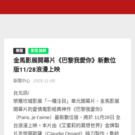
專題
影視.娛樂
金馬影展開幕片《巴黎我愛你》新數位
版11/28浪漫上映
新聞中心
2025-11-05
台北訊/
榮獲坎城影展「一種注目」單元開幕片、金馬影展
開幕片的愛情電影經典神作《巴黎我愛你》
（Paris, je t’aime）最新數位版，將於 11月28日 全
台浪漫上映。本片由《艾蜜莉的異想世界》金牌製
片克勞蒂歐薩（Claudie Ossard）操刀製作，集結