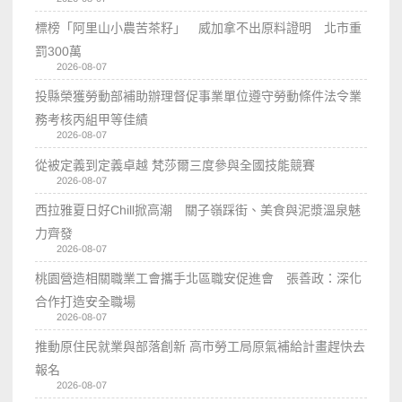
標榜「阿里山小農苦茶籽」 威加拿不出原料證明 北市重
罰300萬
2026-08-07
投縣榮獲勞動部補助辦理督促事業單位遵守勞動條件法令業
務考核丙組甲等佳績
2026-08-07
從被定義到定義卓越 梵莎爾三度參與全國技能競賽
2026-08-07
西拉雅夏日好Chill掀高潮 關子嶺踩街、美食與泥漿溫泉魅
力齊發
2026-08-07
桃園營造相關職業工會攜手北區職安促進會 張善政：深化
合作打造安全職場
2026-08-07
推動原住民就業與部落創新 高市勞工局原氣補給計畫趕快去
報名
2026-08-07