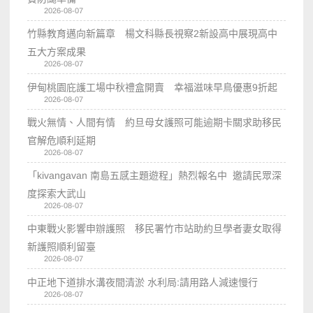
2026-08-07
竹縣教育邁向新篇章 楊文科縣長視察2新設高中展現高中
五大方案成果
2026-08-07
伊甸桃園庇護工場中秋禮盒開賣 幸福滋味早鳥優惠9折起
2026-08-07
戰火無情、人間有情 約旦母女護照可能逾期卡關求助移民
官解危順利延期
2026-08-07
「kivangavan 南島五感主題遊程」熱烈報名中 邀請民眾深
度探索大武山
2026-08-07
中東戰火影響申辦護照 移民署竹市站助約旦學者妻女取得
新護照順利留臺
2026-08-07
中正地下道排水溝夜間清淤 水利局:請用路人減速慢行
2026-08-07