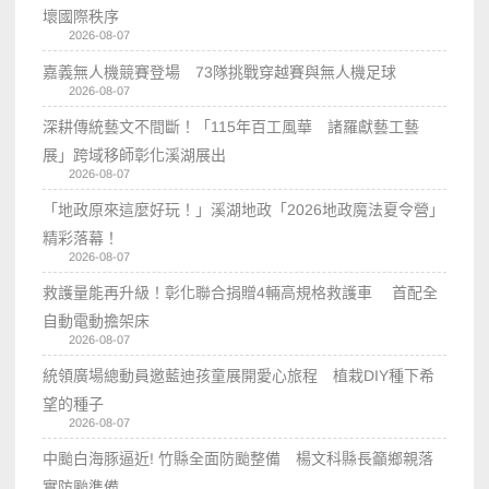
壞國際秩序
2026-08-07
嘉義無人機競賽登場 73隊挑戰穿越賽與無人機足球
2026-08-07
深耕傳統藝文不間斷！「115年百工風華 諸羅獻藝工藝
展」跨域移師彰化溪湖展出
2026-08-07
「地政原來這麼好玩！」溪湖地政「2026地政魔法夏令營」
精彩落幕！
2026-08-07
救護量能再升級！彰化聯合捐贈4輛高規格救護車 首配全
自動電動擔架床
2026-08-07
統領廣場總動員邀藍迪孩童展開愛心旅程 植栽DIY種下希
望的種子
2026-08-07
中颱白海豚逼近! 竹縣全面防颱整備 楊文科縣長籲鄉親落
實防颱準備