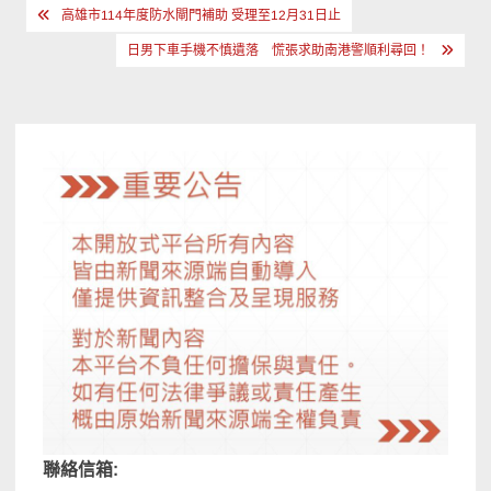
文
高雄市114年度防水閘門補助 受理至12月31日止
章
日男下車手機不慎遺落 慌張求助南港警順利尋回！
導
覽
聯絡信箱: