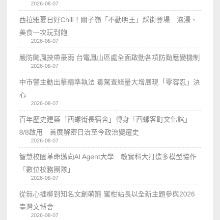
2026-08-07
西拉雅夏日好Chill！關子嶺「不動明王」踩街登場 泡湯、
美食一次玩到飽
2026-08-07
嚴防颱風挾帶豪雨 台電鳳山區處全面啟動各項防颱應變機制
2026-08-07
中市警主動出擊精準執法 毒駕查緝量大增展現「零容忍」決
心
2026-08-07
百年歷史建築「西螺街長宿舍」轉身「西螺客町文化館」
8/8啟用 首展解密日治至今政治變遷史
2026-08-07
智慧校園革命邁向AI Agent大學 敏實科大打造多模型協作
「數位校務團隊」
2026-08-07
從無心插柳到知名文創萌寵 蜜柑站長以全新主題參與2026
臺灣文博會
2026-08-07