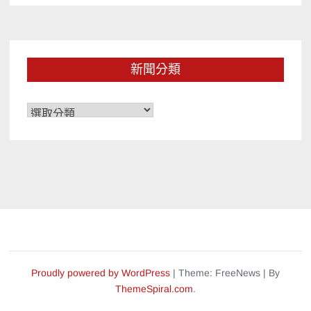
新聞分類
新
聞
分
類
Proudly powered by WordPress
|
Theme: FreeNews
|
By
ThemeSpiral.com
.