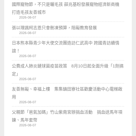
國際寵物節，不只是曬毛孩 薛兆基盼發展寵物經濟新商機
打造毛孩友善城市
2026-08-07
張以理諷柯志恩只會刪凍預算，阻礙教育發展
2026-08-07
日本熊本縣青少年大使交流團造訪仁武高中 跨國青訪續情
誼！
2026-08-07
公費成人肺炎鏈球菌疫苗政策 8月10日起全面升級「1劑搞
定」
2026-08-07
友善無礙、幸福上樓 集集鎮田寮社區歡慶活動中心電梯啟
用
2026-08-07
父親節「爸氣加碼」竹山紫南宮辦捐血活動 捐血送馬年項
鍊、馬年套幣
2026-08-07