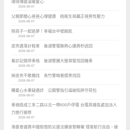
環境傳遞溫暖愛心
2026-08-07
父親節關心爸爸心理健康 桃衛生局籲正視男性壓力
2026-08-07
陪孩子一起追夢！幸福台中號啟航
2026-08-07
皮夾遺落計程車 後湖警電聯熱心運將秒送回
2026-08-07
看診記錯停車格 後湖警擴大搜尋幫找回機車
2026-08-07
掉皮夾不敢獨找 長竹警暗巷摸黑找回
2026-08-07
購愛心水果疑遇詐 公園警指引識破陷阱守荷包
2026-08-07
車禍造成三多二路以北一帶600戶停電 台電高雄區處加派人
力進行搶修
2026-08-07
海委會譴責中國假借防災違法擴張管轄權 侵害航行自由，破