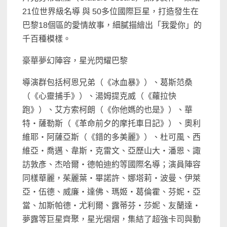
21位世界級名導 與 50多位國際巨星，打造發生在
巴黎18個區的愛情故事，細膩描繪出「我愛你」的
千百種模樣。
豪華夢幻陣容，星光閃耀巴黎
導演群包括柯恩兄弟（《冰血暴》）、葛斯范桑
（《心靈捕手》）、湯姆提克威（《蘿拉快
跑》）、艾方索柯朗（《你他媽的也是》）、華
特・薩勒斯（《革命前夕的摩托車日記》）、奧利
維耶・阿薩亞斯（《錯的多美麗》）、杜可風、西
維亞・喬邁、韋斯・克雷文、亞歷山大・潘恩、諏
訪敦彥、杰哈爾・德帕迪約等國際名導；演員陣容
同樣華麗，茱麗葉・畢諾許、娜塔莉・波曼、伊萊
亞・伍德、威廉・達佛、瑪姬・葛倫霍、芬妮・亞
當、加斯帕德・尤利爾、露蒂芬・莎妮、友蘭達・
夢露等巨星齊聚，星光熠熠，集結了超強卡司與動