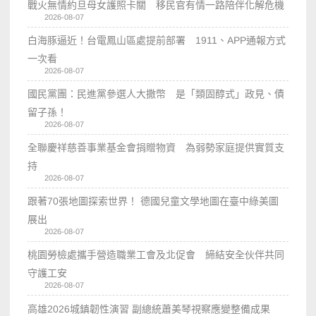
戰火無情約旦母女護照卡關 移民官有情一路陪伴化解危機
2026-08-07
白海豚逼近！台電鳳山區處提前部署 1911、APP通報方式
一次看
2026-08-07
國民黨團：民進黨參選人大撒幣 是「類固醇式」政見、債
留子孫！
2026-08-07
全聯慶祥慈善事業基金會捐贈物資 為弱勢家庭提供實質支
持
2026-08-07
跟著70張地圖探索世界！ 德國兒童文學地圖在臺中綠美圖
展出
2026-08-07
桃園勞檢處攜手營造職業工會及北促會 締結安全伙伴共同
守護工安
2026-08-07
高雄2026城鎮韌性演習 副總統蕭美琴視察應變整備成果