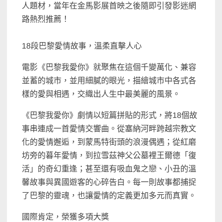
人題材，當年在金馬影展首映之後隨即引發影迷網
路熱烈推薦！
18段巴黎愛情故事，溫柔直擊人心
電影《巴黎我愛你》就聚焦在這個千變萬化、兼容
並蓄的城市，並用細膩的眼光，描繪城市中各式各
樣的愛與相遇，交織出人生中最美麗的風景。
《巴黎我愛你》劇情以短篇拼貼的形式，將18個故
事串連成一首愛情交響曲。從塞納河畔跨越宗教文
化的愛情邂逅，到蒙馬特街頭的浪漫偶遇；從紅磨
坊旁的暮年愛情，到拉雪茲神父公墓裡王爾德「復
活」的奇幻重逢；甚至還有吸血鬼之戀、小丑的溫
馨故事與異國遊客的心碎告白。每一則故事都捕捉
了巴黎的靈魂，也讓愛情的定義更加多元而真實。
國際肯定，榮獲多項大獎