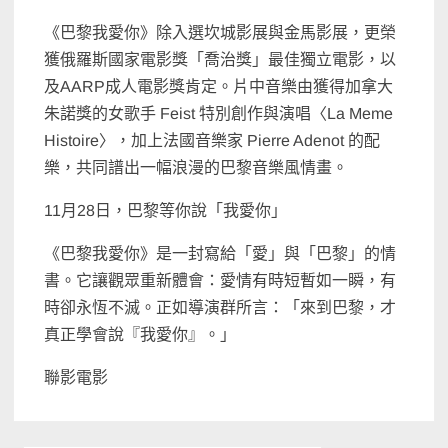
《巴黎我愛你》除入選坎城影展與金馬影展，更榮
獲俄羅斯國家電影獎「喬治獎」最佳獨立電影，以
及AARP成人電影獎肯定。片中音樂由獲得加拿大
朱諾獎的女歌手 Feist 特別創作與演唱〈La Meme
Histoire〉，加上法國音樂家 Pierre Adenot 的配
樂，共同譜出一幅浪漫的巴黎音樂風情畫。
11月28日，巴黎等你說「我愛你」
《巴黎我愛你》是一封寫給「愛」與「巴黎」的情
書。它讓觀眾重新體會：愛情有時短暫如一瞬，有
時卻永恆不滅。正如導演群所言：「來到巴黎，才
真正學會說『我愛你』。」
聯影電影