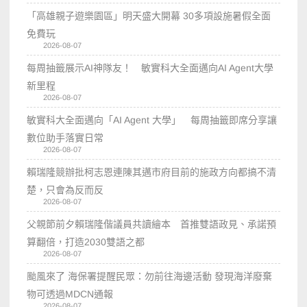
「高雄親子遊樂園區」明天盛大開幕 30多項設施暑假全面
免費玩
2026-08-07
每周抽籤展示AI神隊友！ 敏實科大全面邁向AI Agent大學
新里程
2026-08-07
敏實科大全面邁向「AI Agent 大學」 每周抽籤即席分享讓
數位助手落實日常
2026-08-07
賴瑞隆競辦批柯志恩連陳其邁市府目前的施政方向都搞不清
楚，只會為反而反
2026-08-07
父親節前夕賴瑞隆偕議員共讀繪本 首推雙語政見、承諾預
算翻倍，打造2030雙語之都
2026-08-07
颱風來了 海保署提醒民眾：勿前往海邊活動 發現海洋廢棄
物可透過MDCN通報
2026-08-07